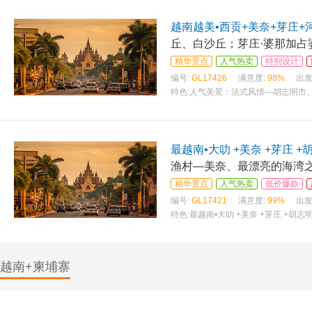
越南越美•西贡+美奈+芽庄+
丘、白沙丘；芽庄·婆那加占
精华景点
人气热卖
特别设计
编号:
GL17426
满意度:
98%
出发
特色:
人气美景：法式风情—胡志明市
内； 网红景点：西贡·粉红教堂；美奈
最越南•大叻 +美奈 +芽庄 
渔村—美奈、最漂亮的海湾之
精华景点
人气热卖
低价爆款
编号:
GL17421
满意度:
99%
出发
特色:
最越南•大叻 +美奈 +芽庄 +
新的旧火车站，最浪漫的怀旧情怀，最
越南+柬埔寨