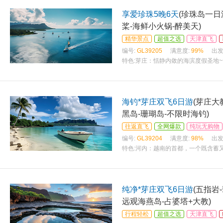
享爱珍珠5晚6天
(珍珠岛一日
桨-海鲜小火锅-醉美天)
精华景点
超值之选
天津直飞
编号:
GL39205
满意度:
99%
出发
特色:
芽庄：恬静内敛的海滨度假圣地~~
美女一样著名——米粉、米皮、咖啡
海钓*芽庄双飞6日游
(芽庄大
黑岛-珊瑚岛-不限时海钓)
往返直飞
全网爆款
纯玩无购物
编号:
GL39204
满意度:
98%
出发
特色:
河内：越南的首都，一个既含蓄
地~~昔日的美军度假地之选 -- 金兰
纯净*芽庄双飞6日游
(五指岩
远观海燕岛-占婆塔+大教)
行程轻松
超值之选
天津直飞