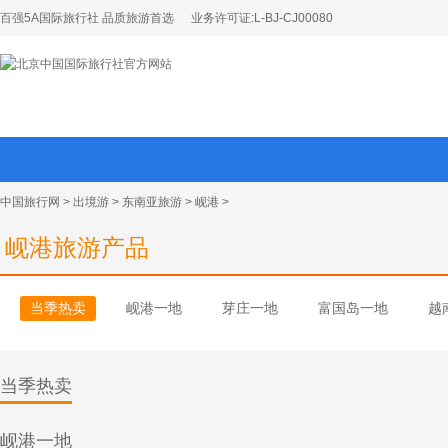
百强5A国际旅行社 品质旅游首选
业务许可证:L-BJ-CJ00080
中国旅行网
>
出境游
>
东南亚旅游
>
岘港
>
岘港旅游产品
当季热卖
岘港一地
芽庄一地
富国岛一地
越
当季热卖
岘港一地