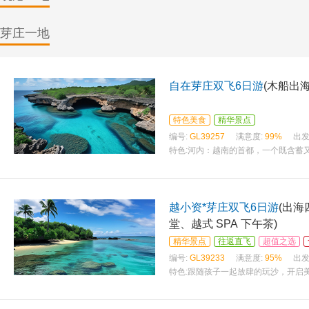
芽庄一地
自在芽庄双飞6日游
(木船出海
特色美食
精华景点
编号:
GL39257
满意度:
99%
出发
特色:
河内：越南的首都，一个既含蓄
地~~昔日的美军度假地之选 -- 金兰
越小资*芽庄双飞6日游
(出海
堂、越式 SPA 下午茶)
精华景点
往返直飞
超值之选
编号:
GL39233
满意度:
95%
出发
特色:
跟随孩子一起放肆的玩沙，开启美
【室內游戏区】 【水上世界公园】