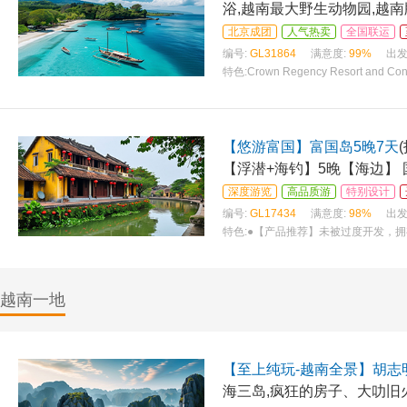
浴,越南最大野生动物园,越南
北京成团
人气热卖
全国联运
编号:
GL31864
满意度:
99%
出发
特色:
Crown Regency Resort and C
皇冠丽晶度假村和会议中心占地1.8公
园，拥有长滩岛第一家
【悠游富国】富国岛5晚7天
【浮潜+海钓】5晚【海边】 
深度游览
高品质游
特别设计
编号:
GL17434
满意度:
98%
出发
特色:
●【产品推荐】未被过度开发，
吹着清爽的海风，远眺海上渔船的点
越南一地
【至上纯玩-越南全景】胡志明
海三岛,疯狂的房子、大叻旧