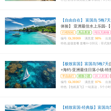
同级（格兰德等） 赠送午餐+风帆出海
【自由自在】 富国岛 5晚7天
体验】 亚洲最佳水上乐园-【
行程轻松
高品质游
纯玩无购物
编号:
GL39369
满意度:
98%
出发
特色:
超值套餐 套餐A+100元：菲式按
套餐C+300元：菲式按摩+风帆出海+
【极致富国】富国岛5晚7天
+海钓-亚洲最佳日落小镇-特
半自由行
精致小团
16 人封顶
编号:
GL39367
满意度:
97%
出发
特色:
【包机直飞】一站直达，5个小
【精致富国-经典版】富国岛