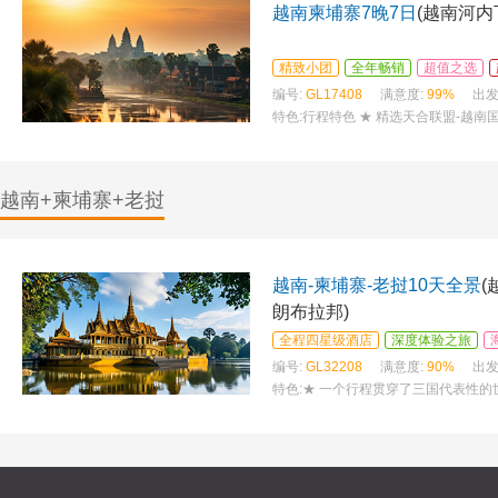
越南柬埔寨7晚7日
(越南河内
精致小团
全年畅销
超值之选
编号:
GL17408
满意度:
99%
出发
特色:
行程特色 ★ 精选天合联盟-越南
舌尖上的越南-油泡象鱼餐 ★ 特别赠
越南+柬埔寨+老挝
越南-柬埔寨-老挝10天全景
(
朗布拉邦)
全程四星级酒店
深度体验之旅
编号:
GL32208
满意度:
90%
出发
特色:
★ 一个行程贯穿了三国代表性
尽在这一周多的时间内。将中南半岛三