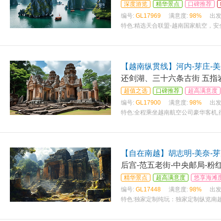
深度游览
精华景点
口碑推荐
编号:
GL17969
满意度:
98%
出发
特色:
精选天合联盟-越南国家航空，安
江、河、海、湖四船游。 更倾心安排“
【越南纵贯线】河内-芽庄-美
还剑湖、三十六条古街 五指岩
超值之选
口碑推荐
超高满意度
编号:
GL17900
满意度:
98%
出发
特色:
全程乘坐越南航空公司豪华客机,
都胡志明,举世闻名的吴哥古迹群. 纯
【自在南越】胡志明-美奈-芽
后宫-范五老街-中央邮局-粉
精华景点
超高满意度
悠享海滩
编号:
GL17448
满意度:
98%
出发
特色:
独家定制纯玩：独家定制纵览南越
—大叻：达坦拉大瀑布、疯狂的房子、