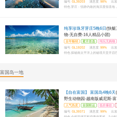
编号:
GL39203
满意度:
98%
出发
特色:
芽庄：恬静内敛的海滨度假圣地，
美女一样著名——米粉、米皮、咖啡
纯享珍珠牙芽庄5晚6日
(快
物-无自费-16人精品小团)
全年畅销
蜜月首选
纯玩无购物
编号:
GL19202
满意度:
99%
出发
特色:
探秘南太平洋上的秘境天堂开启巴
返现之旅 游艇包含项目：浮潜，天然活
富国岛一地
【自在富国】 富国岛4晚6天
野生动物园-越南版威尼斯-富
人气热卖
全国联运
低价爆款
编号:
GL39371
满意度:
99%
出发
特色:
全程菲律宾航空豪华客机，5小时