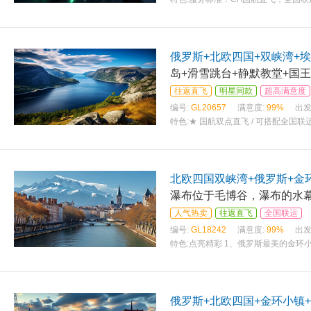
店内西式晚餐，两顿特色餐//邮轮四人
俄罗斯+北欧四国+双峡湾+埃
岛+滑雪跳台+静默教堂+国王
往返直飞
明星同款
超高满意度
编号:
GL20657
满意度:
99%
出发
特色:
★ 国航双点直飞 / 可搭配全国
现拒签情况，拒签不收取任何损失】 ★
北欧四国双峡湾+俄罗斯+金环
瀑布位于毛博谷，瀑布的水幕
人气热卖
往返直飞
全国联运
编号:
GL18242
满意度:
99%
出发
特色:
点亮精彩 1、俄罗斯最美的金环
对面为莫斯科大学，站在观景台俯瞰市
俄罗斯+北欧四国+金环小镇+