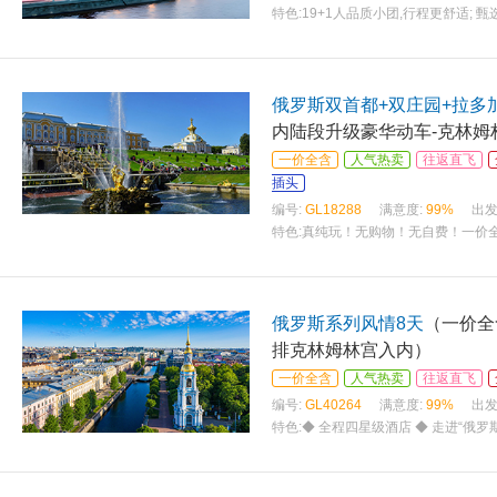
特色:
19+1人品质小团,行程更舒适;
俄罗斯双首都+双庄园+拉多
内陆段升级豪华动车-克林姆
一价全含
人气热卖
往返直飞
插头
编号:
GL18288
满意度:
99%
出发
特色:
真纯玩！无购物！无自费！一价全
俄罗斯系列风情8天
（一价全
排克林姆林宫入内）
一价全含
人气热卖
往返直飞
编号:
GL40264
满意度:
99%
出发
特色:
◆ 全程四星级酒店 ◆ 走进“俄罗