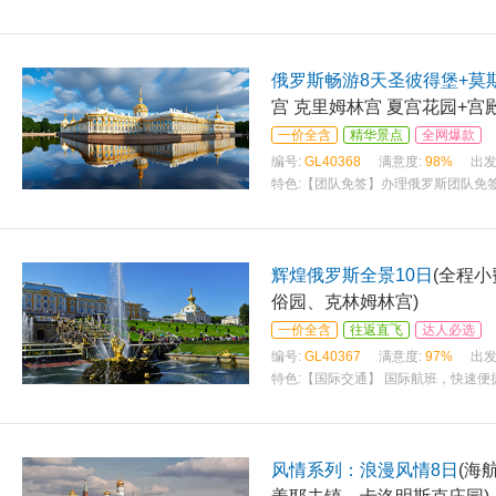
林、湖泊、山川的自然美景； 【国际交
俄罗斯畅游8天圣彼得堡+莫
宫 克里姆林宫 夏宫花园+宫殿
一价全含
精华景点
全网爆款
编号:
GL40368
满意度:
98%
出发
特色:
【团队免签】办理俄罗斯团队免签
以上有效期的中国大陆因私护照首页扫
辉煌俄罗斯全景10日
(全程
俗园、克林姆林宫)
一价全含
往返直飞
达人必选
编号:
GL40367
满意度:
97%
出发
特色:
【国际交通】 国际航班，快速便
队全程陪同服务。 【俄罗斯四大城市】
风情系列：浪漫风情8日
(海