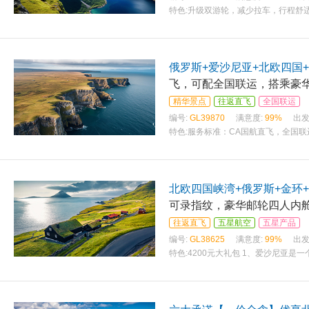
特色:
升级双游轮，减少拉车，行程舒适 
进出 赠送瑞典肉丸餐/体验DFDS海鲜
俄罗斯+爱沙尼亚+北欧四国
飞，可配全国联运，搭乘豪华
精华景点
往返直飞
全国联运
编号:
GL39870
满意度:
99%
出发
特色:
服务标准：CA国航直飞，全国联运
一汤，峡湾酒店内西式晚餐，两顿特色
北欧四国峡湾+俄罗斯+金环+
可录指纹，豪华邮轮四人内舱
往返直飞
五星航空
五星产品
编号:
GL38625
满意度:
99%
出发
特色:
4200元大礼包 1、爱沙尼亚是
宫、夏宫宫殿+花园、冬宫 3、皇后