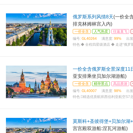
俄罗斯系列风情8天
(一价全
排克林姆林宫入内)
一价全含
人气热卖
往返直飞
编号:
GL40264
满意度:
99%
出发
特色:
◆ 全程四星级酒店 ◆ 走进“俄罗
观欧洲四大博物馆之一：冬宫 ◆ 最美
一价全含俄罗斯全景深度11
亚安排乘坐贝加尔湖游船)
一价全含
精华景点
高品质游
编号:
GL40007
满意度:
98%
出发
特色:
精选优质航班西伯利亚航空S7北
级酒店住宿(伊尔库当地特色酒店)； 
莫斯科+圣彼得堡+贝加尔湖+
宫宫殿双游船:涅瓦河游船)