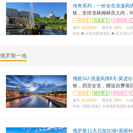
传奇系列：一价全含浪漫风情
铁，安排克林姆林宫入内，
一价全含
往返直飞
行程轻松
编号:
GL40364
满意度:
99%
出发
特色:
◆ 全程四星级酒店 ◆ 双点进出不
俄罗斯一地
俄航SU-浪漫风情8天-莫进出
铁，四宫全含，赠送自费项目
一价全含
精华景点
特别设计
编号:
GL40374
满意度:
99%
出发
特色:
【团队免签】办理俄罗斯团队免
以上有效期的中国大陆因私护照首页扫
俄罗斯11天贝加尔湖+莫斯