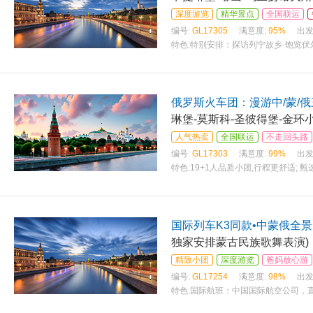
深度游览
精华景点
全国联运
编号:
GL17305
满意度:
95%
出发
特色:
特别安排：探访列宁故乡·饱览伏
里凝结了我们心潮澎湃和无限向往：
俄罗斯火车团：漫游中/蒙/
琳堡-莫斯科-圣彼得堡-金环小
人气热卖
全国联运
不走回头路
编号:
GL17303
满意度:
99%
出发
特色:
19+1人品质小团,行程更舒适;
宾式机场接机礼仪-面包蘸盐; 独家赠
国际列车K3同款•中蒙俄全景
独家安排蒙古民族歌舞表演)
精致小团
深度游览
爸妈放心游
编号:
GL17254
满意度:
98%
出发
特色:
国际航班：中国国际航空公司，
罗斯德国系SAPSAN高速列车 尊品