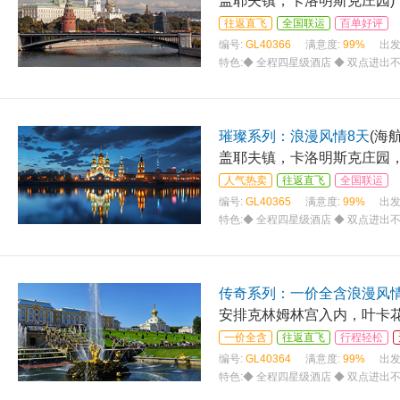
盖耶夫镇，卡洛明斯克庄园)
往返直飞
全国联运
百单好评
编号:
GL40366
满意度:
99%
出发
特色:
◆ 全程四星级酒店 ◆ 双点进出
宫廷建筑园区--察里津诺庄园 ◆ 北
璀璨系列：浪漫风情8天
(海
盖耶夫镇，卡洛明斯克庄园，
人气热卖
往返直飞
全国联运
编号:
GL40365
满意度:
99%
出发
特色:
◆ 全程四星级酒店 ◆ 双点进出不
园：卡洛明斯克庄园 ◆ 参观欧洲四大
传奇系列：一价全含浪漫风情
安排克林姆林宫入内，叶卡花
一价全含
往返直飞
行程轻松
编号:
GL40364
满意度:
99%
出发
特色:
◆ 全程四星级酒店 ◆ 双点进出不
园：卡洛明斯克庄园 ◆ 参观欧洲四大