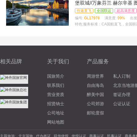
堡双城//万象芬兰 赫尔辛基 
往返直飞
全国联运
超高满意度
编号:
GL17978
满意度:
99%
出发
特色:
服务标准：CA国航直飞，全国联运
一汤，峡湾酒店内西式晚餐，两顿特色餐
相关品牌
关于我们
产品服务
国旅简介
周游世界
私人订制
联系我们
自由海岛
北京当地游
营业资质
醉美中国
签证办理
招贤纳士
公司郊游
公证认证
公司地址
邮轮度假
网站地图
主题旅游:
北京国旅
代办签证
驻华使馆
使馆认证
商事认证
民事认证
商务考