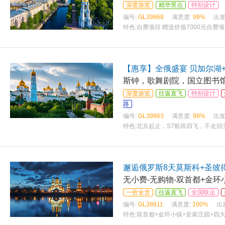
深度游览
精华景点
特别设计
编号:
GL39868
满意度:
99%
出发
特色:
自费项目:赠送价值7000元自
湖游船 特别赠送:双湖:拉托加湖、贝
【惠享】全俄盛宴 贝加尔湖+
斯钟，歌舞剧院，国立图书馆
深度游览
往返直飞
特别设计
路
编号:
GL39863
满意度:
99%
出发
特色:
北京起止，S7航班四飞，不走回
后顾之忧 一次畅玩欧亚： 新西伯利亚
邂逅俄罗斯8天莫斯科+圣彼
一价全含
往返直飞
全国联运
编号:
GL38611
满意度:
100%
出
特色:
双首都+金‮小环‬镇+皇‮庄家‬园+四大宫 一价‮含全‬纯玩 无自费‮小无‬费无购物 五星‮空航‬海南‮空航‬，赠‮