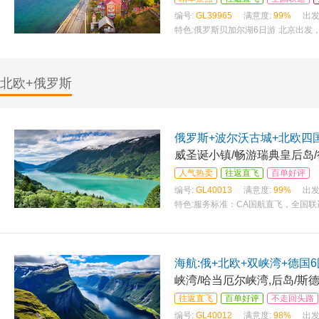
编号:
GL39965
满意度:
99%
出发
特色:
俄罗斯贝‮尔加‬湖6日游͏ 北京出‮，发‬海南航空，3小‮抵时‬达 奥利洪岛+合波角‮日一‬游+军‮基事‬地体验
塔‮茨利‬露天
北欧+俄罗斯
俄罗斯+波尔沃古城+北欧四国
威圣诞小镇/畅游瑞典皇后岛/
人气热卖
往返直飞
百单好评
编号:
GL40013
满意度:
99%
出发
特色:
服务标准：CA国航直飞，全国联运
一汤，峡湾酒店内西式晚餐，两顿特色餐
海航:俄+北欧+双峡湾+德国6
峡湾/哈当厄尔峡湾,后岛/斯
往返直飞
百单好评
不走回头路
编号:
GL40012
满意度:
98%
出发