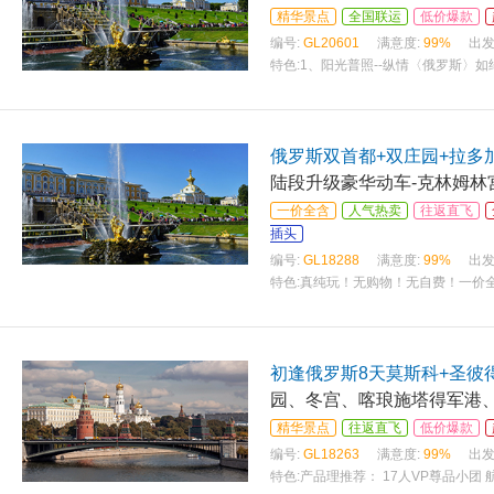
精华景点
全国联运
低价爆款
编号:
GL20601
满意度:
99%
出发
特色:
1、阳光普照--纵情〈俄罗斯〉
息，拥有良好的睡眠进而更好的游览。
俄罗斯双首都+双庄园+拉多
陆段升级豪华动车-克林姆林宫
一价全含
人气热卖
往返直飞
插头
编号:
GL18288
满意度:
99%
出发
特色:
真纯玩！无购物！无自费！一价全含
元大礼包 克林姆林宫+冬宫+夏宫花园
初逢俄罗斯8天莫斯科+圣彼
园、冬宫、喀琅施塔得军港
精华景点
往返直飞
低价爆款
编号:
GL18263
满意度:
99%
出发
特色:
产品理推荐： 17人VP尊品小