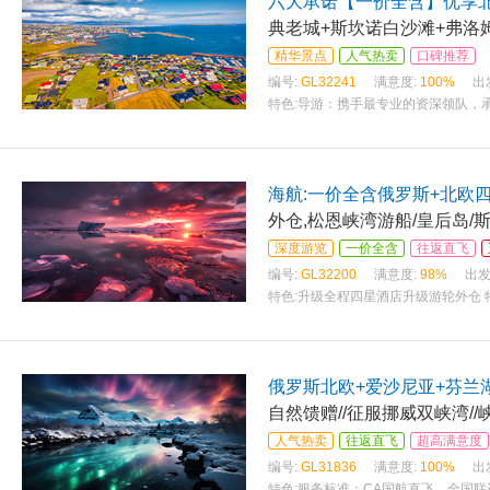
六大承诺【一价全含】优享北
典老城+斯坎诺白沙滩+弗洛姆
精华景点
人气热卖
口碑推荐
编号:
GL32241
满意度:
100%
出
特色:
导游：携手最专业的资深领队，承
配全国联运；精选欧洲正规车行，49
海航:一价全含俄罗斯+北欧四
外仓,松恩峡湾游船/皇后岛/
深度游览
一价全含
往返直飞
编号:
GL32200
满意度:
98%
出发
特色:
升级全程四星酒店升级游轮外仓 
园/巴普洛夫花园 特别安排爱沙尼亚-
俄罗斯北欧+爱沙尼亚+芬兰
自然馈赠//征服挪威双峡湾/
人气热卖
往返直飞
超高满意度
编号:
GL31836
满意度:
100%
出
特色:
服务标准：CA国航直飞，全国联