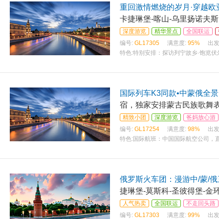
重回激情燃烧的岁月·穿越欧
卡捷琳堡-喀山-乌里扬诺夫斯
深度游览
精华景点
全国联运
编号:
GL17305
满意度:
95%
出发
特色:
特别安排：探访列宁故乡·饱览伏
国际列车K3同款•中蒙俄全景
宿，独家安排蒙古民族歌舞
精致小团
深度游览
爸妈放心游
编号:
GL17254
满意度:
98%
出发
特色:
国际航班：中国国际航空公司，
俄罗斯火车团：漫游中/蒙/
捷琳堡-莫斯科-圣彼得堡-金
人气热卖
全国联运
不走回头路
编号:
GL17303
满意度:
99%
出发