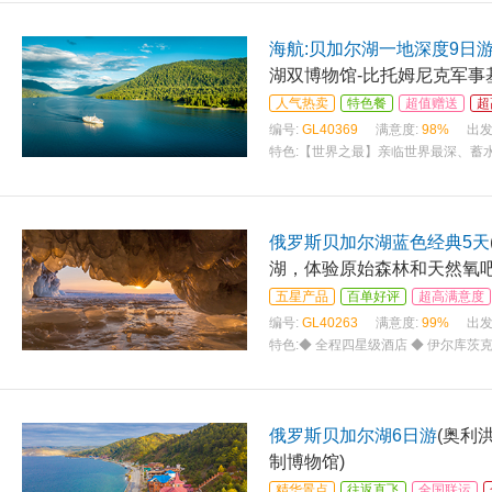
海航:贝加尔湖一地深度9日
湖双博物馆-比托姆尼克军事
人气热卖
特色餐
超值赠送
超
编号:
GL40369
满意度:
98%
出发
特色:
【世界之最】亲临世界最深、蓄
氧吧中倍感舒适与清爽； 【自然风光
俄罗斯贝加尔湖蓝色经典5天
湖，体验原始森林和天然氧吧
五星产品
百单好评
超高满意度
编号:
GL40263
满意度:
99%
出发
特色:
◆ 全程四星级酒店 ◆ 伊尔库
◆ 贝加尔湖：有“西伯利亚明眸”之称
俄罗斯贝‮尔加‬湖6日游͏
(奥利洪岛+合波角‮日一
制‮物博‬馆)
精华景点
往返直飞
全国联运