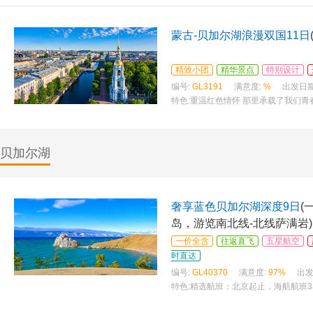
蒙古-贝加尔湖浪漫双国11日
精致小团
精华景点
特别设计
编号:
GL3191
满意度:
%
出发日期
特色:
重温红色情怀 那里承载了我们
的西伯利亚，静静的顿河，蓝色的贝
贝加尔湖
奢享蓝色贝加尔湖深度9日
(
岛，游览南北线-北线萨满岩)
一价全含
往返直飞
五星航空
时直达
编号:
GL40370
满意度:
97%
出发
特色:
精选航班：北京起止，海航航班3
尝特色美食，烤鱼餐、布里亚特餐、野