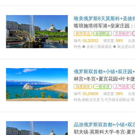
唯美俄罗斯8天莫斯科+圣彼
喀琅施塔得军港+皇家庄园：
精华景点
全国联运
五星航空
编号:
GL32032
满意度:
99%
出发
特色:
◆ 全程三星级酒店 ◆ 双点进出不
园：卡洛明斯克庄园 ◆ 参观欧洲四大
俄罗斯双首都+小镇+双庄园
林宫+冬宫+夏宫花园+叶卡捷
深度游览
一价全含
人气热卖
编号:
GL20656
满意度:
99%
出发
特色:
南航北京直飞 可升级全国联运 尊
捷林娜花园及宫殿 体验俄式家访+烤肉
品游俄罗斯双首都+小镇+双
耶夫镇-莫斯科大学-冬宫-夏