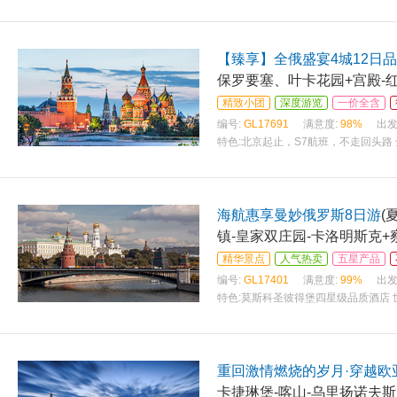
之旅 甄选酒店：国际四星店，升级三
【臻享】全俄盛宴4城12日
保罗要塞、叶卡花园+宫殿-红
精致小团
深度游览
一价全含
编号:
GL17691
满意度:
98%
出发
特色:
北京起止，S7航班，不走回头路
顿俄餐 [一次畅玩欧亚4名城大全景：
海航惠享曼妙俄罗斯8日游
(
镇-皇家双庄园-卡洛明斯克+
精华景点
人气热卖
五星产品
编号:
GL17401
满意度:
99%
出发
特色:
莫斯科圣彼得堡四星级品质酒店 
四大教堂之一 圣伊萨基耶夫大教堂 皇
重回激情燃烧的岁月·穿越欧
卡捷琳堡-喀山-乌里扬诺夫斯