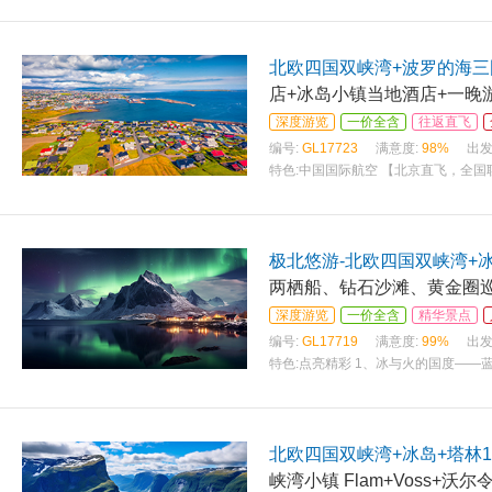
北欧四国双峡湾+波罗的海三
店+冰岛小镇当地酒店+一晚
深度游览
一价全含
往返直飞
编号:
GL17723
满意度:
98%
出发
特色:
中国国际航空 【北京直飞，全国
行程）
极北悠游-北欧四国双峡湾+冰
两栖船、钻石沙滩、黄金圈巡游
深度游览
一价全含
精华景点
编号:
GL17719
满意度:
99%
出发
特色:
点亮精彩 1、冰与火的国度——
途的风光，海面上倒映着重峦叠嶂的群
北欧四国双峡湾+冰岛+塔林1
峡湾小镇 Flam+Voss+沃尔