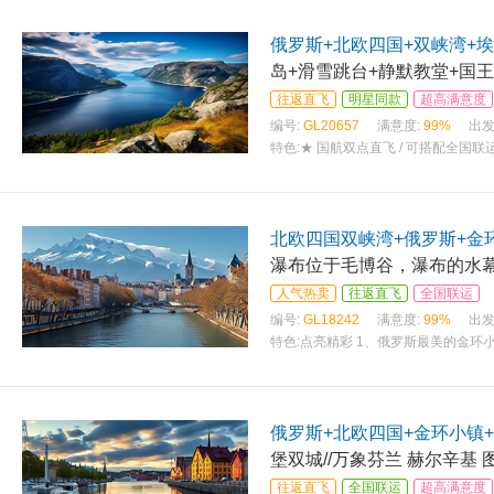
俄罗斯+北欧四国+双峡湾+埃
岛+滑雪跳台+静默教堂+国王
往返直飞
明星同款
超高满意度
编号:
GL20657
满意度:
99%
出发
特色:
★ 国航双点直飞 / 可搭配全国
现拒签情况，拒签不收取任何损失】 ★
北欧四国双峡湾+俄罗斯+金环
瀑布位于毛博谷，瀑布的水幕
人气热卖
往返直飞
全国联运
编号:
GL18242
满意度:
99%
出发
特色:
点亮精彩 1、俄罗斯最美的金环
对面为莫斯科大学，站在观景台俯瞰市
俄罗斯+北欧四国+金环小镇+
堡双城//万象芬兰 赫尔辛基 
往返直飞
全国联运
超高满意度