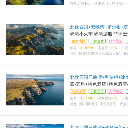
特色:
北京起止，国航直飞，赠送联运 一
北欧四国+双峡湾+卑尔根+塔
峡湾小火车 峡湾游船 菲子
精致小团
一价全含
精华景点
编号:
GL18278
满意度:
99%
出发
特色:
“峡湾360度全方位体验之旅”
北欧四国三峡湾+卑尔根+冰
四-五星+特色酒店+特色酒店
深度游览
一价全含
人气热卖
编号:
GL17746
满意度:
97%
出发
特色:
中国国际航空 【北京直飞，双点
北欧四国三峡湾+冰岛南部+蓝