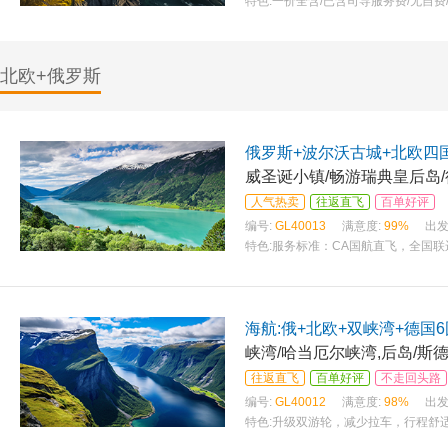
特色:
一价全含/已含司导服务费/无自费/
司，去程或回程直飞 全程精选四星酒店（
+游轮
北欧+俄罗斯
俄罗斯+波尔沃古城+北欧四国
威圣诞小镇/畅游瑞典皇后岛/
人气热卖
往返直飞
百单好评
编号:
GL40013
满意度:
99%
出发
特色:
服务标准：CA国航直飞，全国联运
一汤，峡湾酒店内西式晚餐，两顿特色餐
海航:俄+北欧+双峡湾+德国6
峡湾/哈当厄尔峡湾,后岛/斯
往返直飞
百单好评
不走回头路
编号:
GL40012
满意度:
98%
出发
特色:
升级双游轮，减少拉车，行程舒适 
进出 赠送瑞典肉丸餐/体验DFDS海鲜