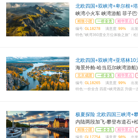
北欧四国+双峡湾+卑尔根+塔
峡湾小火车 峡湾游船 菲子巴
精致小团
一价全含
精华景点
编号:
GL18278
满意度:
99%
出发
特色:
“峡湾360度全方位体验之旅”
穿梭于隧道瀑布小溪群山间，体验《
北欧四国+双峡湾+亚塔林10
海景外舱-哈当厄尔峡湾游船)
北京成团
一价全含
精华景点
编号:
GL18265
满意度:
99%
出发
特色:
一价全含 四星+峡湾酒店 升级一次
峡湾深度：哈当厄尔峡湾游船（品冰川
极夏探险 北欧四国三峡湾+攀
内陆两段加飞-攀登布道石+
精致小团
一价全含
精华景点
编号:
GL17754
满意度:
98%
出发