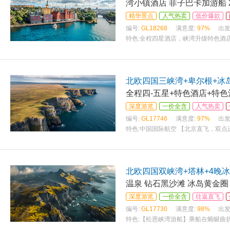
湾小镇酒店 菲子巴卡加游船 
精华景点
人气热卖
低价爆款
编号:
GL18268
满意度:
97%
出发
特色:
全程四星酒店，峡湾升级特色酒店
顿特色餐：瑞典肉丸餐+丹麦脆皮猪肉
北欧四国三峡湾+卑尔根+冰
全程四-五星+特色酒店+特色
深度游览
一价全含
人气热卖
编号:
GL17746
满意度:
97%
出发
特色:
中国国际航空 【北京直飞，双点
15天极致之旅
北欧四国双峡湾+塔林+4晚冰
温泉 钻石黑沙滩 冰岛黄金圈
深度游览
一价全含
往返直飞
编号:
GL17730
满意度:
98%
出发
特色:
【松恩峡湾游船】乘船在蜿蜒曲
运气好的时候或许会看见海豹探头探脑