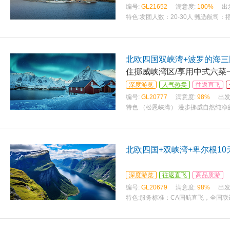
编号:
GL21652
满意度:
100%
出
特色:
发团人数：20-30人 甄选航司
北欧四国双峡湾+波罗的海三
住挪威峡湾区/享用中式六菜一
深度游览
人气热卖
往返直飞
编号:
GL20777
满意度:
98%
出发
特色:
（松恩峡湾） 漫步挪威自然纯净
恩峡湾，两岸峡光水色，飞瀑溪流、无
北欧四国+双峡湾+卑尔根10
深度游览
往返直飞
高品质游
编号:
GL20679
满意度:
98%
出发
特色:
服务标准：CA国航直飞，全国联
西式晚餐，两顿特色餐//邮轮甲板上四