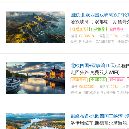
国航:北欧四国双峡湾双邮轮1
哈双峡湾 ，双邮轮，斯德哥
往返直飞
口碑推荐
全网爆款
编号:
GL38618
满意度:
98%
出发
特色:
服务标准：CA国航直飞，全国联
西式晚餐，两顿特色餐//邮轮甲板上四
北欧四国+双峡湾10天
(全程
走回头路 免费双人WIFI)
精华景点
全国联运
低价爆款
编号:
GL32262
满意度:
99%
出发
特色:
★ 国航双点直飞 / 可搭配全国
现拒签情况，拒签不收取任何损失】 
巅峰布道-北欧四国三峡湾+塔
洛伊恩缆车,斯德哥尔摩游船