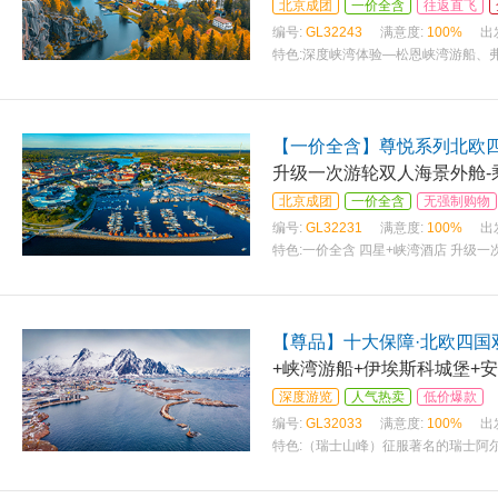
北京成团
一价全含
往返直飞
编号:
GL32243
满意度:
100%
出
特色:
深度峡湾体验—松恩峡湾游船、
皇后岛、市政厅 爱上童话丹麦—哈姆
【一价全含】尊悦系列北欧四
升级一次游轮双人海景外舱-
北京成团
一价全含
无强制购物
编号:
GL32231
满意度:
100%
出
特色:
一价全含 四星+峡湾酒店 升级
光列车 游轮开启海上航程：体验北欧
【尊品】十大保障·北欧四国
+峡湾游船+伊埃斯科城堡+安
深度游览
人气热卖
低价爆款
编号:
GL32033
满意度:
100%
出
特色:
（瑞士山峰）征服著名的瑞士阿
（含专业人工讲解），气势非凡，雄伟