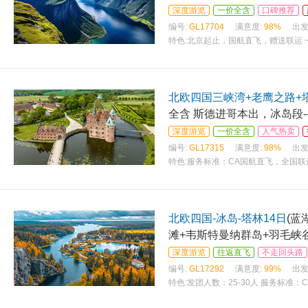
深度游览
一价全含
口碑推荐
编号:
GL17704
满意度:
98%
出发
特色:
北京起止，国航直飞，赠送联运 一
岛ADS） 北欧四国与冰岛缤纷行程一
（如
北欧四国三峡湾+老鹰之路+塔
全含 斯德进哥本出，冰岛段-
深度游览
一价全含
人气热卖
编号:
GL17315
满意度:
98%
出发
特色:
服务标准：CA国航直飞，全国联
菜一汤，峡湾酒店内西式晚餐，两顿特色
北欧四国-冰岛-塔林14日
(蓝
滩+韦斯特曼纳群岛+羽毛峡谷
深度游览
往返直飞
不走回头路
编号:
GL17292
满意度:
99%
出发
特色:
发团人数：25-30人 服务标准
一汤，峡湾酒店内西式晚餐，两顿特色餐