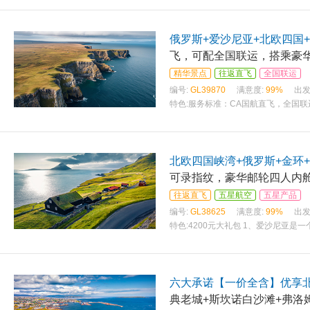
俄罗斯+爱沙尼亚+北欧四国
飞，可配全国联运，搭乘豪华
精华景点
往返直飞
全国联运
编号:
GL39870
满意度:
99%
出发
特色:
服务标准：CA国航直飞，全国联运
一汤，峡湾酒店内西式晚餐，两顿特色
北欧四国峡湾+俄罗斯+金环+
可录指纹，豪华邮轮四人内舱
往返直飞
五星航空
五星产品
编号:
GL38625
满意度:
99%
出发
特色:
4200元大礼包 1、爱沙尼亚是
宫、夏宫宫殿+花园、冬宫 3、皇后
六大承诺【一价全含】优享北
典老城+斯坎诺白沙滩+弗洛姆