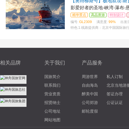
【奥特柳斯号】极地双境-斯
影爱好者的圣地-峡湾-瀑布-
精华景点
高品质游
特别设计
编号:
GL2309
满意度:
99%
出发
特色:
1.线路提供商：北京中国国际旅行
您满意的线路； 3.出发地点：客户所
相关品牌
关于我们
产品服务
国旅简介
周游世界
私人订制
联系我们
自由海岛
北京当地游
营业资质
醉美中国
签证办理
招贤纳士
公司郊游
公证认证
公司地址
邮轮度假
网站地图