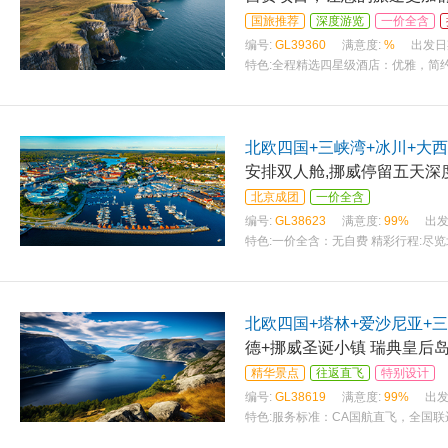
国旅推荐
深度游览
一价全含
编号:
GL39360
满意度:
%
出发日
特色:
全程精选四星级酒店：优雅，简约
爱上北欧的另一种方式。 风味美食：
北欧四国+三峡湾+冰川+大西
安排双人舱,挪威停留五天深
北京成团
一价全含
编号:
GL38623
满意度:
99%
出发
特色:
一价全含：无自费 精彩行程:尽
级航空，行程舒适并节省更多浏览时间
北欧四国+塔林+爱沙尼亚+三
德+挪威圣诞小镇 瑞典皇后岛
精华景点
往返直飞
特别设计
编号:
GL38619
满意度:
99%
出发
特色:
服务标准：CA国航直飞，全国联
西式晚餐，两顿特色餐//邮轮四人海景