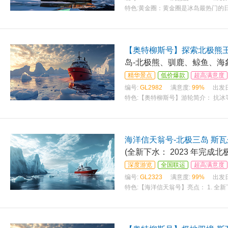
特色:
黄金圈：黄金圈是冰岛最热门的日
(Gollfoss，又 名居德瀑布 )、【
国家公
【奥特柳斯号】探索北极熊王
岛-北极熊、驯鹿、鲸鱼、海
精华景点
低价爆款
超高满意度
编号:
GL2982
满意度:
99%
出发
特色:
【奥特柳斯号】游轮简介： 抗冰等级：
米 员工数量： 53人 翻新时间 ：2019
海洋信天翁号-北极三岛 斯瓦
(全新下水： 2023 年完成北
深度游览
全国联运
超高满意度
编号:
GL2323
满意度:
99%
出发
特色:
【海洋信天翁号】亮点： 1. 全新
最高抗冰等级 1A； 3. 创新专利 ：