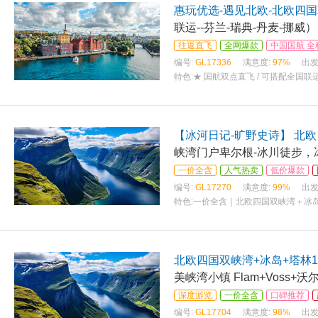
惠玩优选-遇见北欧-北欧四国
联运--芬兰-瑞典-丹麦-挪威）
往返直飞
全网爆款
中国国航 
编号:
GL17336
满意度:
97%
出发
特色:
★ 国航双点直飞 / 可搭配全国
【冰河日记-旷野史诗】 北
峡湾门户卑尔根-冰川徒步，
一价全含
人气热卖
低价爆款
编号:
GL17270
满意度:
99%
出发
特色:
一价全含｜北欧四国双峡湾＋冰岛
北欧四国双峡湾+冰岛+塔林1
美峡湾小镇 Flam+Voss+
深度游览
一价全含
口碑推荐
编号:
GL17704
满意度:
98%
出发