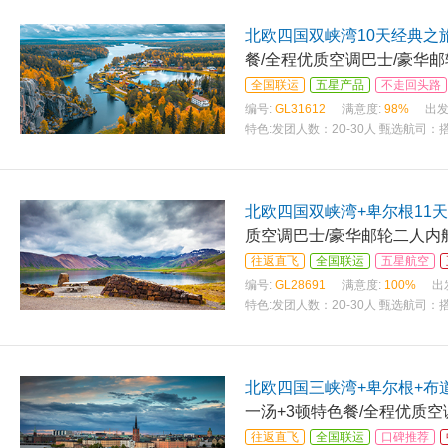
北欧四国双峡湾10天经典之
餐/全程优质空调巴士/豪华邮
全国联运
五星产品
不走回头路
编号:
GL31612
满意度:
98%
出发
特色:
发团人数：20-30人 甄选航司
北欧四国双峡湾+卑尔根11
质空调巴士/豪华邮轮二人内舱
往返直飞
全国联运
五星航空
编号:
GL28691
满意度:
100%
出
特色:
发团人数：20-30人 甄选航司
北欧四国三峡湾+卑尔根+布道
一汤+3顿特色餐/全程优质空
往返直飞
全国联运
口碑推荐