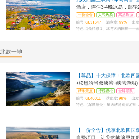
酒店，连住3-4晚冰岛，邮轮
一价全含
人气热卖
高品质游
编号:
GL31647
满意度:
99%
出发
特色:
点亮精彩 1、冰与火的国度——
北欧一地
【尊品】十大保障：北欧四国
+松恩哈当双峡湾+峡湾游船)
精华景点
行程轻松
金牌领队
编号:
GL40011
满意度:
98%
出发
特色:
（深度感受）量送峡湾观景游船
特新体验）走进哈当厄尔峡湾的三文
【一价全含】优享北欧四国双
自费项目，让您的旅途更加舒