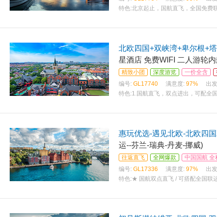
特色:
北京起止，国航直飞，全国免费联
FI，不限速；随团ADS拒签全退 全
北欧四国+双峡湾+卑尔根+塔
星酒店 免费WIFI 二人游轮内
精致小团
深度游览
一价全含
编号:
GL17740
满意度:
97%
出发
特色:
1.国航直飞，双点进出，可配全国
华夜游轮双人内仓 4.赠送移动WIFI
惠玩优选-遇见北欧-北欧四国
运--芬兰-瑞典-丹麦-挪威)
往返直飞
全网爆款
中国国航 
编号:
GL17336
满意度:
97%
出发
特色:
★ 国航双点直飞 / 可搭配全国
现拒签情况，拒签不收取任何损失】 ★