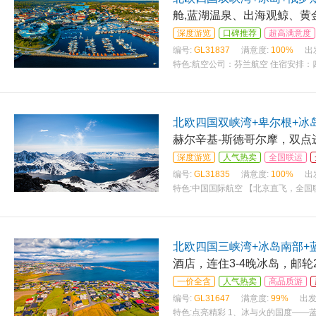
舱,蓝湖温泉、出海观鲸、黄
深度游览
口碑推荐
超高满意度
编号:
GL31837
满意度:
100%
出
特色:
航空公司：芬兰航空 住宿安排：
证入住一晚五大家族酒店 用餐安排：
北欧四国双峡湾+卑尔根+冰
赫尔辛基-斯德哥尔摩，双点
深度游览
人气热卖
全国联运
编号:
GL31835
满意度:
100%
出
特色:
中国国际航空 【北京直飞，全国联
北欧四国三峡湾+冰岛南部+蓝
酒店，连住3-4晚冰岛，邮轮2
一价全含
人气热卖
高品质游
编号:
GL31647
满意度:
99%
出发
特色:
点亮精彩 1、冰与火的国度——