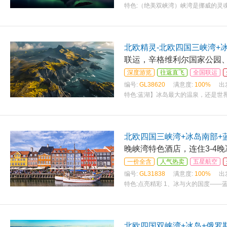
特色:
（绝美双峡湾）峡湾是挪威的灵
风光的哈当厄尔峡湾。 （冰岛双瀑布
北欧精灵-北欧四国三峡湾+冰
联运，辛格维利尔国家公园、
深度游览
往返直飞
全国联运
编号:
GL38620
满意度:
100%
出
特色:
蓝湖】冰岛最大的温泉，还是世
国家公园】、【黄金大瀑布】、【间歇喷泉
北欧四国三峡湾+冰岛南部+蓝
晚峡湾特色酒店，连住3-4晚
一价全含
人气热卖
五星航空
编号:
GL31838
满意度:
100%
出
特色:
点亮精彩 1、冰与火的国度——
湾游船欣赏沿途的风光，海面上倒映着
北欧四国双峡湾+冰岛+俄罗斯