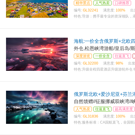
精华景点
人气热卖
口碑推荐
编号:
GL32241
满意度:
100%
出
特色:
导游：携手最专业的资深领队，承
配全国联运；精选欧洲正规车行，49
海航:一价全含俄罗斯+北欧四
外仓,松恩峡湾游船/皇后岛/
深度游览
一价全含
往返直飞
编号:
GL32200
满意度:
98%
出发
特色:
升级全程四星酒店升级游轮外仓 
园/巴普洛夫花园 特别安排爱沙尼亚-
俄罗斯北欧+爱沙尼亚+芬兰
自然馈赠//征服挪威双峡湾/
人气热卖
往返直飞
超高满意度
编号:
GL31836
满意度:
100%
出
特色:
服务标准：CA国航直飞，全国联
店内西式晚餐，两顿特色餐//邮轮四人