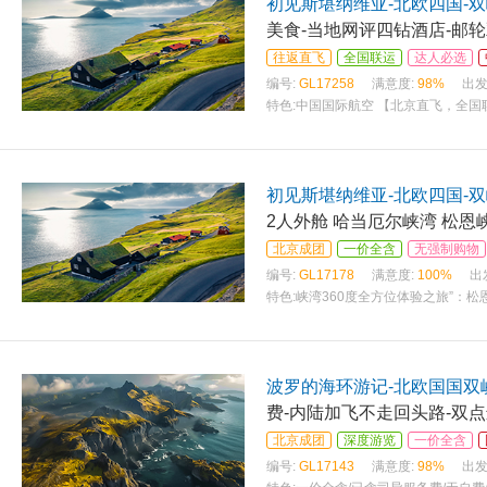
初见斯堪纳维亚-北欧四国-双
美食-当地网评四钻酒店-邮轮
往返直飞
全国联运
达人必选
编号:
GL17258
满意度:
98%
出发
特色:
中国国际航空 【北京直飞，全国
新、独家） 哥本
初见斯堪纳维亚-北欧四国-双
2人外舱 哈当厄尔峡湾 松恩峡
北京成团
一价全含
无强制购物
编号:
GL17178
满意度:
100%
出
特色:
峡湾360度全方位体验之旅”：松
姆高山绿皮火车，穿梭于隧道瀑布小溪
波罗的海环游记-北欧国国双峡
费-内陆加飞不走回头路-双点
北京成团
深度游览
一价全含
编号:
GL17143
满意度:
98%
出发