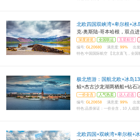
湾游船欣赏沿途的风光，海面上倒映着
北欧四国双峡湾+卑尔根+冰
克-奥斯陆-哥本哈根，双点进
深度游览
全国联运
五星航空
编号:
GL20680
满意度:
99%
出发
特色:
中国国际航空 【北京直飞，全国联
极北悠游：国航北欧+冰岛1
鲸+杰古沙龙湖两栖船+钻石
一价全含
人气热卖
达人必选
编号:
GL20658
满意度:
99%
出发
特色:
品质保证：一价全含，10 人成团
欧，双点进出；赠送联运，内陆段加飞
北欧四国+双峡湾+卑尔根+冰