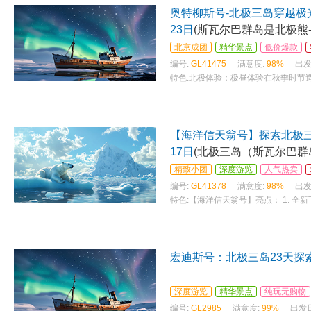
奥特柳斯号-北极三岛穿越极
23日
(斯瓦尔巴群岛是北极熊
鹿、鲸鱼、)
北京成团
精华景点
低价爆款
编号:
GL41475
满意度:
98%
出发
特色:
北极体验：极昼体验在秋季时节
界决定您的世界，此次北极之行将成
【海洋信天翁号】探索北极三
17日
(北极三岛（斯瓦尔巴群
只有乘坐)
精致小团
深度游览
人气热卖
编号:
GL41378
满意度:
98%
出发
特色:
【海洋信天翁号】亮点： 1. 全新
最高抗冰等级 1A Super； 3. 创
宏迪斯号：北极三岛23天探
深度游览
精华景点
纯玩无购物
编号:
GL2985
满意度:
99%
出发