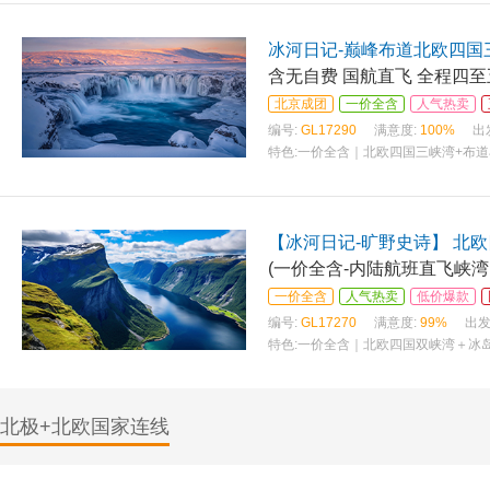
冰河日记-巅峰布道北欧四国
含无自费 国航直飞 全程四至
北京成团
一价全含
人气热卖
编号:
GL17290
满意度:
100%
出
特色:
一价全含｜北欧四国三峡湾+布道
内陆航班直飞峡湾地区斯塔万格，减少1
【冰河日记-旷野史诗】 北
(一价全含-内陆航班直飞峡
蓝湖)
一价全含
人气热卖
低价爆款
编号:
GL17270
满意度:
99%
出发
特色:
一价全含｜北欧四国双峡湾＋冰岛
内陆航班直飞峡湾门户卑尔根，减少1
北极+北欧国家连线