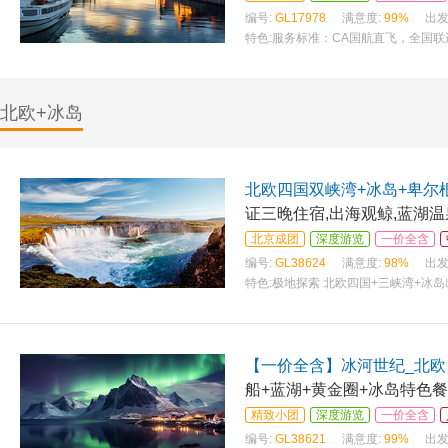
编号:
GL17978
满意度:
99%
出发
特色:
服务标准：CA国航直飞，全国联运
一汤，峡湾酒店内西式晚餐，两顿特色餐
北欧+冰岛
北欧四国双峡湾+冰岛+卑尔根
证三晚住宿,出海观鲸,蓝湖温泉
北京成团
深度游览
一价全含
编号:
GL38624
满意度:
98%
出发
特色:
极地探索 北欧四国+三峡湾+冰岛
行程一次圆梦，特别安排冰岛出海观鲸
【一价全含】冰河世纪_北欧
船+蓝湖+黄金圈+冰岛特色餐
精致小团
深度游览
一价全含
编号:
GL38621
满意度:
99%
出发