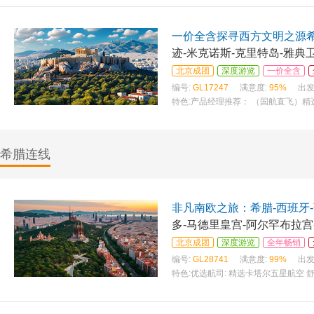
一价全含探寻西方文明之源希
迹-米克诺斯-克里特岛-雅典卫
北京成团
深度游览
一价全含
编号:
GL17247
满意度:
95%
出发
特色:
产品经理推荐： （国航直飞）精
级）雅典升级1晚为当地五星酒店，圣
希腊连线
非凡南欧之旅：希腊-西班牙-
多-马德里皇宫-阿尔罕布拉宫
北京成团
深度游览
全年畅销
编号:
GL28741
满意度:
99%
出发
特色:
优选航司: 精选卡塔尔五星航空 
晚5星+西葡段1晚5星，感官与舒适的