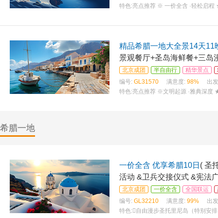
特色:
亮点推荐 ※ 一价全含 ·轻松启程 
精品希腊一地大全景14天11
景观餐厅+圣岛海鲜餐+三岛
北京成团
半自由行
精华景点
编号:
GL31570
满意度:
98%
出发
特色:
亮点推荐 ※文明起源 ·雅典深度
希腊一地
一价全含 优享希腊10日
( 
活动 &卫兵交接仪式 &宪法广
北京成团
一价全含
全国联运
编号:
GL32210
满意度:
99%
出发
特色:
自由漫步圣托里尼岛（特别安排