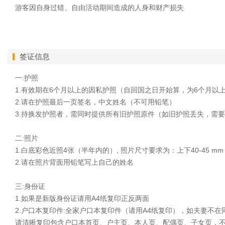
游客因自身过错、自由活动期间造成的人身和财产损失
签证信息
一:护照
1.有效期在6个月以上的因私护照（自回国之日开始算，为6个月以
2.请在护照最后一页签名，中文姓名（不可用铅笔）
3.持换发护照者，需同时提供所有旧护照原件（如旧护照丢失，需
二:照片
1.白底彩色近照4张（半年内的）, 照片尺寸要求为：上下40-45 mm ，
2.请在照片背面用铅笔写上自己的姓名
三:身份证
1.如果是新版身份证请用A4纸复印正反两面
2.户口本复印件:全家户口本复印件（请用A4纸复印），如夫妻不
请清晰复印包含户口本首页、户主页、本人页、配偶页、子女页，