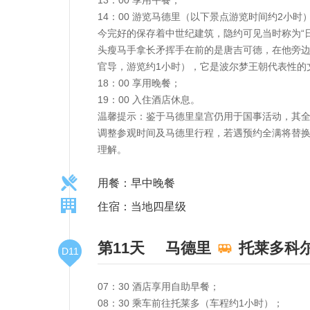
14：00 游览马德里（以下景点游览时间约2
今完好的保存着中世纪建筑，隐约可见当时称为“
头瘦马手拿长矛挥手在前的是唐吉可德，在他旁边
官导，游览约1小时），它是波尔梦王朝代表性的
18：00 享用晚餐；
19：00 入住酒店休息。
温馨提示：鉴于马德里皇宫仍用于国事活动，其
调整参观时间及马德里行程，若遇预约全满将替换
理解。
用餐：早中晚餐
住宿：当地四星级
第11天
马德里
托莱多科
D11
07：30 酒店享用自助早餐；
08：30 乘车前往托莱多（车程约1小时）；