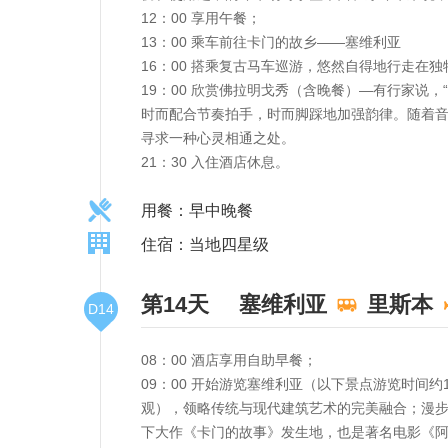
12：00 享用午餐；
13：00 乘车前往卡门的故乡——塞维利亚
16：00 搭乘复古马车巡游，悠然自得地行走在
19：00 欣赏佛拉明戈秀（含晚餐）—有行家说
时而配合节奏拍手，时而脚踩地加强韵律。随着
寻求一种心灵相通之处。
21：30 入住酒店休息。
用餐：早中晚餐
住宿：当地四星级
第14天
塞维利亚
里斯本
D14
08：00 酒店享用自助早餐；
09：00 开始游览塞维利亚（以下景点游览时
观），领略传统与现代建筑艺术的完美融合；漫步
下大作《卡门的故事》发生地，也是著名电影《