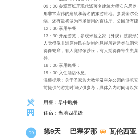
09：00 参观西班牙现代派著名建筑大师安东
那非常宏伟的建筑和著名的旅游胜地。参观奎尔公
蜴。还有最初做为市场使用的百柱厅。公园所有
12：30 享用午餐
13：30 开始游览，参观米拉之家（外观）波
人觉得像非洲原住民在陡峭的悬崖所建造类似洞
得像蛇窟，有人觉得像沙丘，有人觉得像寄生虫
异。
18：00 享用晚餐；
19：00 入住酒店休息。
温馨提示：关于圣家族大教堂及奎尔公园的游览
前提供的游览时间仅供参考，具体入内时间请以
用餐：早中晚餐
住宿：当地四星级
第9天
巴塞罗那
瓦伦西亚
D9