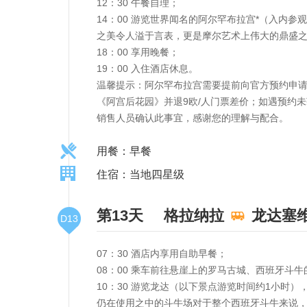
12：30 午餐自理；
14：00 游览世界闻名的阿尔罕布拉宫*（入
之美令人溢于言表，更是摩尔艺术上伟大的鼎盛
18：00 享用晚餐；
19：00 入住酒店休息。
温馨提示：阿尔罕布拉宫需要提前向官方预约申请
《阿宫后花园》并退9欧/人门票差价；如遇预约
销售人员确认此事宜，感谢您的理解与配合。
用餐：早餐
住宿：当地四星级
第13天
格拉纳拉
龙达塞
D13
07：30 酒店内享用自助早餐；
08：00 乘车前往悬崖上的罗马古城、西班牙斗
10：30 游览龙达（以下景点游览时间约1小时
仍在使用之中的斗牛场对于整个西班牙斗牛来说