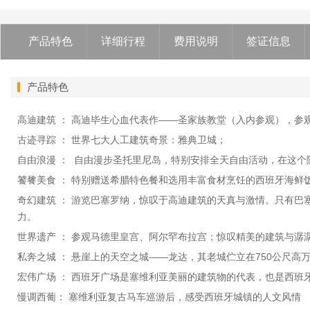
产品特色
详细行程
费用说明
签证信息
产品特色
高迪建筑 ： 高迪毕生心血代表作——圣家族教堂（入内参观），参
古迹寻踪 ： 世界七大人工建筑奇景：雅典卫城；
自由浪漫 ： 自由漫步圣托里尼岛，特别安排全天自由活动，在这
饕餮美食 ： 特别赠送希腊特色餐和选用丰富食材烹饪的西班牙海鲜
奇幻建筑 ： 游览巴塞罗纳，惊叹于高迪建筑的天真与激情。只有
力。
世界遗产 ： 参观马德里皇宫、阿尔罕布拉宫；惊叹精美的建筑与潺
私奔之城 ： 悬崖上的天空之城——龙达，其老城伫立在750公尺
宏伟广场 ： 西班牙广场是塞维利亚美丽的建筑物的代表，也是西班
慢调西葡： 塞维利亚复古马车巡游后，感受西班牙城镇的人文风情