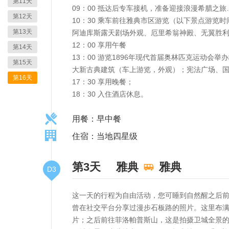
第11天
09：00 抵达后专车接机，准备迎接浪漫希腊之旅
第12天
10：30 乘车前往雅典市区游览（以下景点游览
第13天
阿迪库斯露天剧场外观、厄里希翁神殿、无翼胜利
12：00 享用午餐
第14天
13：00 游览1896年现代首届奥林匹克运动
第15天
大新古典建筑（车上游览，外观）；宪法广场、
第16天
17：30 享用晚餐；
18：30 入住酒店休息。
用餐：早中餐
住宿：当地四星级
第3天
雅典
雅典
D3
这一天的行程为自由活动，您可睡到自然醒之后
曾在社交平台分享过漫步石板路的照片。这里布满
片；之后前往菲洛帕普斯山，这是拍摄卫城全景的