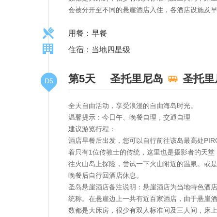
会被分开至不同的悬崖酒店入住，各酒店设施及
用餐：早餐
住宿：当地四星级
第5天
圣托里尼岛
圣托里
D5
全天自由活动，享受浪漫的自由海岛时光。
温馨提示：今日午、晚餐自理，交通自理
建议游览行程：
酒店早餐后出发，您可以自行前往该岛最高处PIRG
着只有1位传教士的传统，这里也是摄影者的天堂
往火山岛上探险，尝试一下火山附近的温泉。或
晚餐后自行回酒店休息。
圣岛悬崖酒店备注说明：悬崖酒店为当地特色酒店
统称。在悬崖边上一共有近百家酒店，由于悬崖
数都是大床房，很少有双人标准间及三人间，床