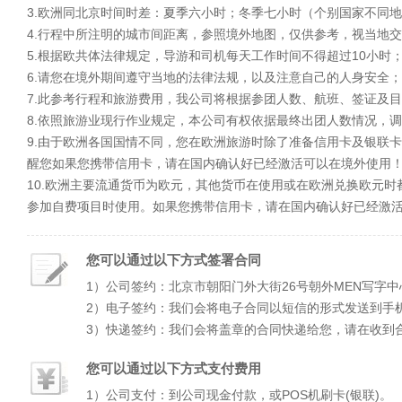
3.欧洲同北京时间时差：夏季六小时；冬季七小时（个别国家不同
4.行程中所注明的城市间距离，参照境外地图，仅供参考，视当地
5.根据欧共体法律规定，导游和司机每天工作时间不得超过10小时
6.请您在境外期间遵守当地的法律法规，以及注意自己的人身安全；
7.此参考行程和旅游费用，我公司将根据参团人数、航班、签证及
8.依照旅游业现行作业规定，本公司有权依据最终出团人数情况，
9.由于欧洲各国国情不同，您在欧洲旅游时除了准备信用卡及银联
醒您如果您携带信用卡，请在国内确认好已经激活可以在境外使用
10.欧洲主要流通货币为欧元，其他货币在使用或在欧洲兑换欧元时
参加自费项目时使用。如果您携带信用卡，请在国内确认好已经激
您可以通过以下方式签署合同
1）公司签约：北京市朝阳门外大街26号朝外MEN写字中
2）电子签约：我们会将电子合同以短信的形式发送到手
3）快递签约：我们会将盖章的合同快递给您，请在收到
您可以通过以下方式支付费用
1）公司支付：到公司现金付款，或POS机刷卡(银联)。