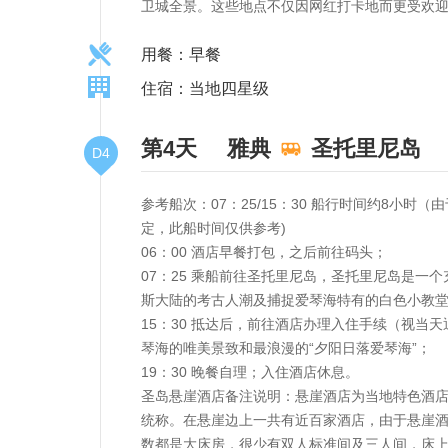
卫城全景。这些地点不仅因网红打卡地而更受欢
用餐：早餐
住宿：当地四星级
第4天
雅典
圣托里尼岛
D4
参考船次：07：25/15：30 船行时间约8
定，此船时间仅供参考)
06：00 酒店早餐打包，之后前往码头；
07：25 乘船前往圣托里尼岛，圣托里尼岛是
斯大陆的考古人潮及捕捉爱琴海特有的白色小教
15：30 抵达后，前往酒店办理入住手续（视
琴海的唯美景致和最浪漫的“夕阳日落爱琴海”；
19：30 晚餐自理；入住酒店休息。
圣岛悬崖酒店备注说明：悬崖酒店为当地特色酒店
统称。在悬崖边上一共有近百家酒店，由于悬崖
数都是大床房，很少有双人标准间及三人间，床