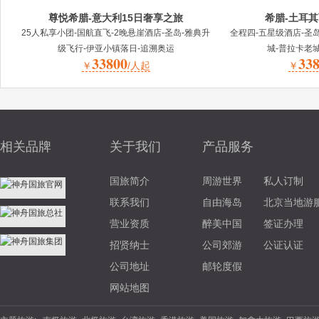
尊悦希腊-意大利15日奢享之旅
希腊-土耳其
25人私享小团-国航直飞-2晚悬崖酒店-圣岛-雅典升
全程四-五星级酒店-圣
级飞行-伊亚小镇落日-追溯奥运
城-普拉卡老城
33800
33
￥
/人起
￥
相关品牌
关于我们
产品服务
国旅简介
周游世界
私人订制
联系我们
自由海岛
北京当地游
营业资质
醉美中国
签证办理
招贤纳士
公司郊游
公证认证
公司地址
邮轮度假
网站地图