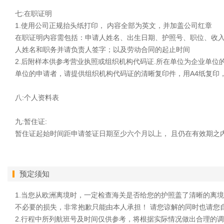
七:在职证明
1.使用公司正规抬头纸打印， 内容全部为英文，并加盖公司红章
在职证明内容需包括：申请人姓名、出生日期、护照号、职位、收
人姓名和职务并请负责人签字；以及劳动合同的起止时间
2.后附样本供参考营业执照或组织机构代码证.所在单位为企业单
单位的申请者，请提供组织机构代码证的清晰复印件，用A4纸复印
八:个人资料表
九:暂住证:
暂住证起始时间距申请签证日期至少六个月以上， 且仍在有效期之
预定须知
1.当您从欧洲离境时，一定检查海关是否给您的护照盖了清晰的离
不必要的损失，非常抱歉只能由本人承担！ 请您谅解的同时也请您
2.行程中所列航班号及时间仅供参考，将根据实际情况做出合理的