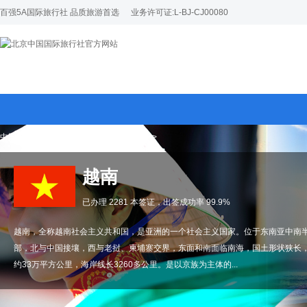
百强5A国际旅行社 品质旅游首选
业务许可证:L-BJ-CJ00080
中国旅行网
>
签证
>
亚洲签证
>
越南签证
>
越南
已办理 2281 本签证，出签成功率 99.9%
越南，全称越南社会主义共和国，是亚洲的一个社会主义国家。位于东南亚中南
部，北与中国接壤，西与老挝、柬埔寨交界，东面和南面临南海，国土形状狭长
约33万平方公里，海岸线长3260多公里。是以京族为主体的...