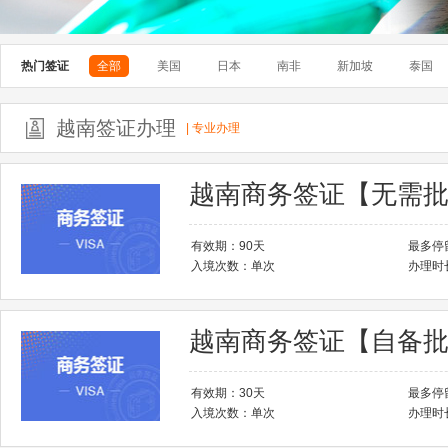
热门签证
全部
美国
日本
南非
新加坡
泰国
欧洲
美洲
澳洲
亚洲
越南签证办理
| 专业办理
欧洲全部
阿尔巴尼亚
希腊
西班牙
法国
俄罗斯
奥地利
越南商务签证【无需
葡萄牙
瑞典
瑞士
立陶宛
白俄罗斯
保加利亚
有效期：90天
最多停
入境次数：单次
办理时
越南商务签证【自备
有效期：30天
最多停
入境次数：单次
办理时