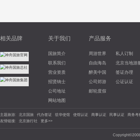
相关品牌
关于我们
产品服务
国旅简介
周游世界
私人订制
联系我们
自由海岛
北京当地游
营业资质
醉美中国
签证办理
招贤纳士
公司郊游
公证认证
公司地址
邮轮度假
网站地图
主题旅游:
北京国旅
代办签证
驻华使馆
使馆认证
商事认证
民事认证
商务考
友情链接:
北京旅行社
更多>>
代夫
马尔代夫选岛
邮轮航线
商务签证
旅游签证
加急签证
旅游景
Copyright©200