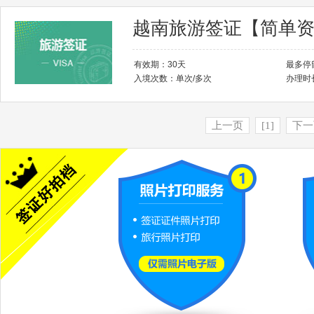
越南旅游签证【简单
有效期：30天
最多停
入境次数：单次/多次
办理时
上一页
[1]
下一