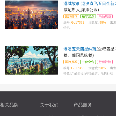
港城故事-港澳直飞五日全新
威尼斯人,海洋公园)
国旅推荐
精华景点
高品质游
编号:
GL17372
满意度:
98%
出发
特色:
港澳五天四星纯玩
(全程四星
餐、葡国风味餐)
国旅推荐
一价全含
行程轻松
编号:
GL17363
满意度:
98%
出发
特色:
[产品卖点] 高端品质、经典行程、
点] 精选香港及澳门二地精华景点 [国际
相关品牌
关于我们
产品服务