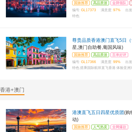
国旅推荐
高品质游
金牌领队
编号:
GL17373
满意度:
97%
出发
特色:
尊贵品质香港澳门直飞5日（
星,澳门自助餐,葡国风味)
国旅推荐
高品质游
百单好评
编号:
GL17366
满意度:
99%
出发
特色:
搭乘国际航班直飞香港 体验亚洲
假酒店或香港如心海景酒店 特别赠送
香港+澳门
港澳直飞五日四星优质团
(
动)
国旅推荐
人气热卖
全网爆款