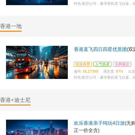
特色:
航空公司：豪华客机直飞往返，
香港一地
香港直飞四日四星优质团
(
国旅推荐
人气热卖
全网爆款
编号:
GL17390
满意度:
97%
出发
特色:
航空公司：豪华客机直飞往返，
（赠送）、太平山、凌霄阁观景台、浅
香港+迪士尼
欢乐香港亲子纯玩4日游
(无
正一价全含)