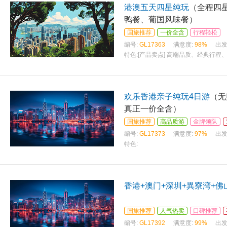
港澳五天四星纯玩
（全程四星
鸭餐、葡国风味餐）
国旅推荐
一价全含
行程轻松
编号:
GL17363
满意度:
98%
出发
特色:
[产品卖点] 高端品质、经典行程
欢乐香港亲子纯玩4日游
（无
真正一价全含）
国旅推荐
高品质游
金牌领队
编号:
GL17373
满意度:
97%
出发
特色:
香港+澳门+深圳+異寮湾+佛
国旅推荐
人气热卖
口碑推荐
编号:
GL17392
满意度:
99%
出发