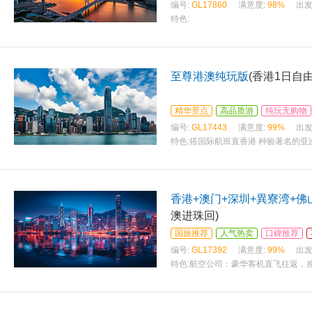
编号:
GL17860
满意度:
98%
出发
特色:
至尊港澳纯玩版
(香港1日自
精华景点
高品质游
纯玩无购物
编号:
GL17443
满意度:
99%
出发
特色:
搭国际航班直香港 种验著名的亚
金海岸度酒酒店 /香港如心海景酒店 
香港+澳门+深圳+異寮湾+佛
澳进珠回)
国旅推荐
人气热卖
口碑推荐
编号:
GL17392
满意度:
99%
出发
特色:
航空公司：豪华客机直飞往返，
维港（赠送）、太平山顶、凌霄阁观景