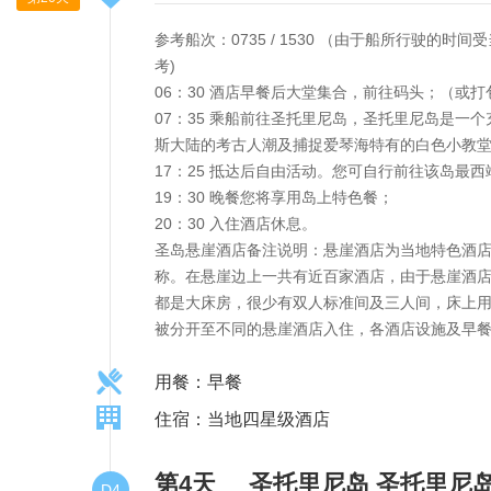
参考船次：0735 / 1530 （由于船所行
考)
06：30 酒店早餐后大堂集合，前往码头；（或打
07：35 乘船前往圣托里尼岛，圣托里尼岛是
斯大陆的考古人潮及捕捉爱琴海特有的白色小教
17：25 抵达后自由活动。您可自行前往该岛最
19：30 晚餐您将享用岛上特色餐；
20：30 入住酒店休息。
圣岛悬崖酒店备注说明：悬崖酒店为当地特色酒店
称。在悬崖边上一共有近百家酒店，由于悬崖酒
都是大床房，很少有双人标准间及三人间，床上
被分开至不同的悬崖酒店入住，各酒店设施及早
用餐：早餐
住宿：当地四星级酒店
第4天
圣托里尼岛
圣托里尼
D4