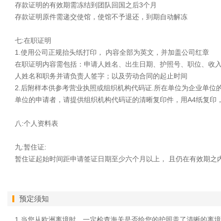
存款证明的有效期需冻结到团队回国之后3个月
存款证明原件需递交使馆，使馆不予退还，到期自动解冻
七:在职证明
1.使用公司正规抬头纸打印， 内容全部为英文，并加盖公司红章
在职证明内容需包括：申请人姓名、出生日期、护照号、职位、收
人姓名和职务并请负责人签字；以及劳动合同的起止时间
2.后附样本供参考营业执照或组织机构代码证.所在单位为企业单
单位的申请者，请提供组织机构代码证的清晰复印件，用A4纸复印
八:个人资料表
九:暂住证:
暂住证起始时间距申请签证日期至少六个月以上， 且仍在有效期之
预定须知
1.当您从欧洲离境时，一定检查海关是否给您的护照盖了清晰的离