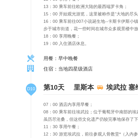
13：30 乘车前往欧洲大陆的最西端罗卡角；
15：00 开始观光游览，这里被称作是“大地的尽
16：00 乘车前往007小说诞生地--卡斯卡
步于城市街道，花一些时间在城市众多观景楼中放
18：00 享用晚餐；
19：00 入住酒店休息。
用餐：早中晚餐
住宿：当地四星级酒店
第10天
里斯本
埃武拉
塞
D10
07：00 酒店内享用早餐；
08：00 乘车前往埃武拉；位于葡萄牙中南部的
虽历尽沧桑，但这些文化遗产仍较完事地保存了下
11：30 享用午餐；
12：30 游览埃武拉，前往参观人骨教堂*（入