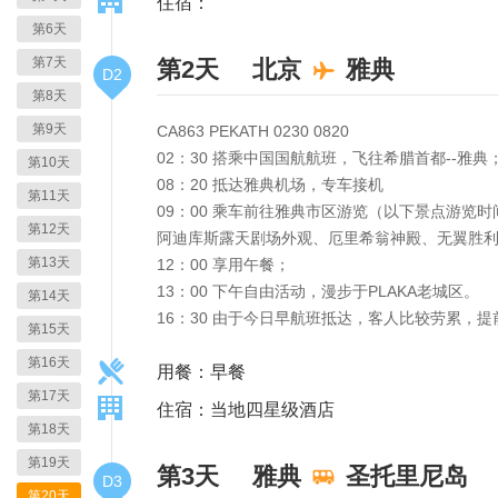
住宿：
第6天
第7天
第2天
北京
雅典
D2
第8天
第9天
CA863 PEKATH 0230 0820
02：30 搭乘中国国航航班，飞往希腊首都--雅典
第10天
08：20 抵达雅典机场，专车接机
第11天
09：00 乘车前往雅典市区游览（以下景点游览
第12天
阿迪库斯露天剧场外观、厄里希翁神殿、无翼胜利
第13天
12：00 享用午餐；
13：00 下午自由活动，漫步于PLAKA老城区。
第14天
16：30 由于今日早航班抵达，客人比较劳累，
第15天
第16天
用餐：早餐
第17天
住宿：当地四星级酒店
第18天
第19天
第3天
雅典
圣托里尼岛
D3
第20天