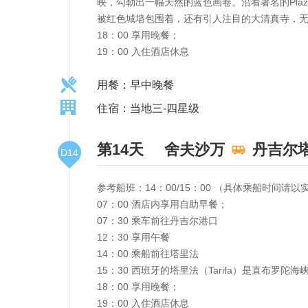
映，勾勒出一幅天然的蓝色画卷。沿着著名的Plaz
被红色城墙包围着，还有引人注目的大清真寺，
18：00 享用晚餐；
19：00 入住酒店休息
用餐：早中晚餐
住宿：当地三-四星级
第14天
舍夫沙万
丹吉尔
D14
参考船班：14：00/15：00 （具体乘船时间请
07：00 酒店内享用自助早餐；
07：30 乘车前往丹吉尔港口
12：30 享用午餐
14：00 乘船前往塔里法
15：30 西班牙的塔里法（Tarifa）是直布
18：00 享用晚餐；
19：00 入住酒店休息