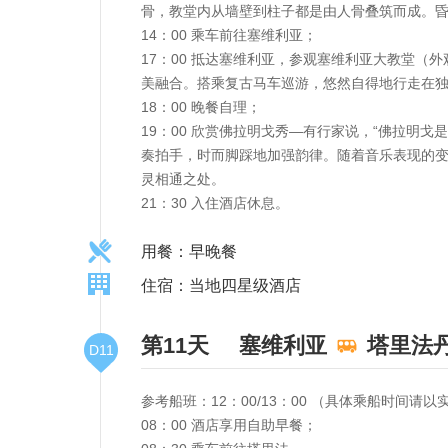
骨，教堂内从墙壁到柱子都是由人骨叠筑而成。
14：00 乘车前往塞维利亚；
17：00 抵达塞维利亚，参观塞维利亚大教堂
美融合。搭乘复古马车巡游，悠然自得地行走在
18：00 晚餐自理；
19：00 欣赏佛拉明戈秀—有行家说，“佛拉明
奏拍手，时而脚踩地加强韵律。随着音乐表现的
灵相通之处。
21：30 入住酒店休息。
用餐：早晚餐
住宿：当地四星级酒店
第11天
塞维利亚
塔里法
D11
参考船班：12：00/13：00 （具体乘船时间请
08：00 酒店享用自助早餐；