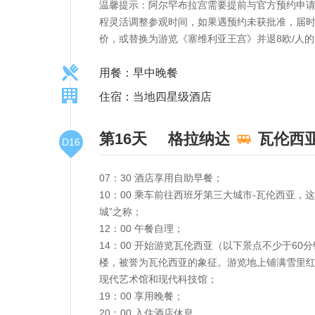
温馨提示：阿尔罕布拉宫需要提前与官方预约申
程灵活调整参观时间，如果遇预约未获批准，届时
价，或替换为游览《塞维利亚王宫》并退8欧/人
用餐：早中晚餐
住宿：当地四星级酒店
第16天
格拉纳达
瓦伦西
D16
07：30 酒店享用自助早餐；
10：00 乘车前往西班牙第三大城市-瓦伦西亚
城”之称；
12：00 午餐自理；
14：00 开始游览瓦伦西亚（以下景点不少于6
楼，被誉为瓦伦西亚的象征。游览地上铺满雪里红
现代艺术馆和现代科技馆；
19：00 享用晚餐；
20：00 入住酒店休息。