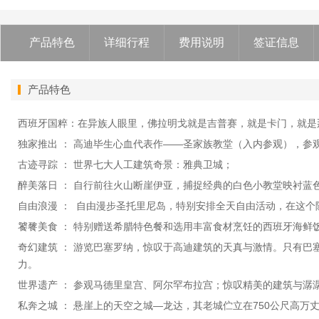
产品特色
详细行程
费用说明
签证信息
产品特色
西班牙国粹：在异族人眼里，佛拉明戈就是吉普赛，就是卡门，就是
独家推出 ： 高迪毕生心血代表作——圣家族教堂（入内参观），参
古迹寻踪 ： 世界七大人工建筑奇景：雅典卫城；
醉美落日 ： 自行前往火山断崖伊亚，捕捉经典的白色小教堂映衬蓝
自由浪漫 ： 自由漫步圣托里尼岛，特别安排全天自由活动，在这
饕餮美食 ： 特别赠送希腊特色餐和选用丰富食材烹饪的西班牙海鲜
奇幻建筑 ： 游览巴塞罗纳，惊叹于高迪建筑的天真与激情。只有
力。
世界遗产 ： 参观马德里皇宫、阿尔罕布拉宫；惊叹精美的建筑与潺
私奔之城 ： 悬崖上的天空之城—龙达，其老城伫立在750公尺高