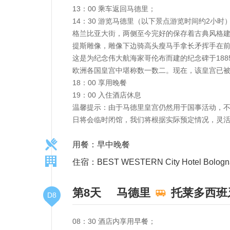
13：00 乘车返回马德里；
14：30 游览马德里（以下景点游览时间约2
格兰比亚大街，两侧至今完好的保存着古典风格建
提斯雕像，雕像下边骑高头瘦马手拿长矛挥手在
这是为纪念伟大航海家哥伦布而建的纪念碑于18
欧洲各国皇宫中堪称数一数二。现在，该皇宫已
18：00 享用晚餐
19：00 入住酒店休息
温馨提示：由于马德里皇宫仍然用于国事活动，
日将会临时闭馆，我们将根据实际预定情况，灵
用餐：早中晚餐
住宿：BEST WESTERN City Hotel Bolo
第8天
马德里
托莱多西班
D8
08：30 酒店内享用早餐；