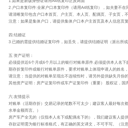
1.如果是新版身份证请用A4纸复印正反两面
2.户口本复印件:全家户口本复印件（请用A4纸复印），如夫妻不
请清晰复印包含户口本首页、户主页、本人页、配偶页、子女页，
注意：如果是集体户口，请提供集体户口本户主首页及本人信息页
四:结婚证
3.已婚的需提供结婚证复印件，如丢失，请提供结婚证明（派出所
五:资产证明：
必须提供近6个月或6个月以上的银行对账单原件.必须提供本人名下
期存折复印件或银行对账单原件，要求对账单上体现申请人的姓名，
请注意：当提供的对账单呈现出不连续性时，请另外提供缺失月份
其他资产证明：房产证复印件或车产证复印件（重要） 股权证，国
六:友情提示
对账单（活期存折）交易记录的笔数不可太少；建议客人最好每次都
水单金额而言。）
房产车产全无的（仅指本人名下或配偶名下的），我们建议客人提供
存款证明需为银行标准格式，有正确的英文译文，不可手写。（注意