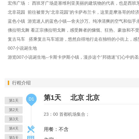
宏伟广场 ： 西班牙广场是塞维利亚美丽的建筑物的代表，也是西班
北非花园 前往被誉为“北非花园”的卡萨布兰卡，这里是摩洛哥的经
蓝色小镇 游览迷人的蓝色小镇—舍夫沙万。纯净清爽的空气和似乎
佛拉明戈舞 看正宗佛拉明戈舞，感受舞者的慷慨、狂热、豪放和不
复古马车 搭乘复古马车巡游，悠然自得地行走在独特的小街上，感
007小说诞生地
游览007小说诞生地--卡斯卡伊斯小镇，漫步这个“邦德迷”们心中的
行程介绍
第1天
北京
北京
D1
第1天
第2天
23：00 首都机场集合；
第3天
第4天
用餐：不含
第5天