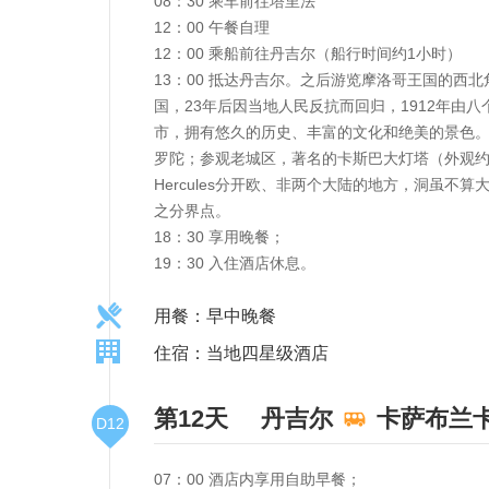
08：30 乘车前往塔里法
12：00 午餐自理
12：00 乘船前往丹吉尔（船行时间约1小时）
13：00 抵达丹吉尔。之后游览摩洛哥王国的西
国，23年后因当地人民反抗而回归，1912年
市，拥有悠久的历史、丰富的文化和绝美的景色。
罗陀；参观老城区，著名的卡斯巴大灯塔（外观约1
Hercules分开欧、非两个大陆的地方，洞虽
之分界点。
18：30 享用晚餐；
19：30 入住酒店休息。
用餐：早中晚餐
住宿：当地四星级酒店
第12天
丹吉尔
卡萨布兰
D12
07：00 酒店内享用自助早餐；