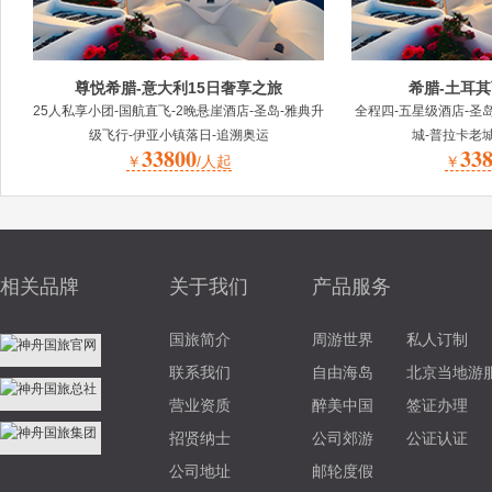
尊悦希腊-意大利15日奢享之旅
希腊-土耳其
25人私享小团-国航直飞-2晚悬崖酒店-圣岛-雅典升
全程四-五星级酒店-圣
级飞行-伊亚小镇落日-追溯奥运
城-普拉卡老城
33800
33
￥
/人起
￥
相关品牌
关于我们
产品服务
国旅简介
周游世界
私人订制
联系我们
自由海岛
北京当地游
营业资质
醉美中国
签证办理
招贤纳士
公司郊游
公证认证
公司地址
邮轮度假