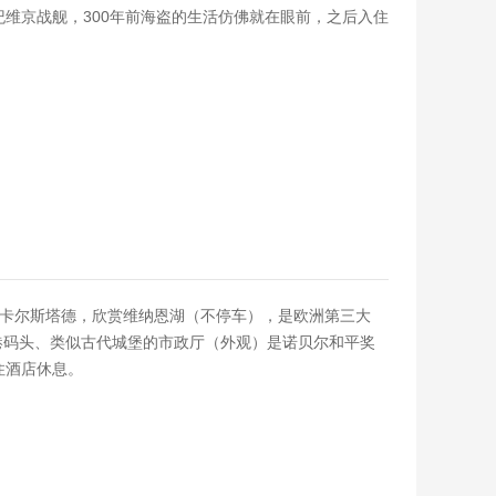
维京战舰，300年前海盗的生活仿佛就在眼前，之后入住
径卡尔斯塔德，欣赏维纳恩湖（不停车），是欧洲第三大
港码头、类似古代城堡的市政厅（外观）是诺贝尔和平奖
住酒店休息。