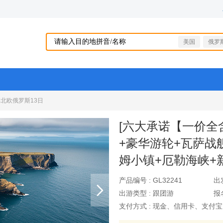
美国
俄罗
北欧俄罗斯13日
[六大承诺【一价全
+豪华游轮+瓦萨战
姆小镇+厄勒海峡+
产品编号 :
GL32241
出
出游类型 :
跟团游
报
支付方式 :
现金、信用卡、支付宝