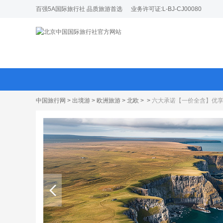
百强5A国际旅行社 品质旅游首选
业务许可证:L-BJ-CJ00080
中国旅行网
>
出境游
>
欧洲旅游
>
北欧
>
>
六大承诺【一价全含】优享