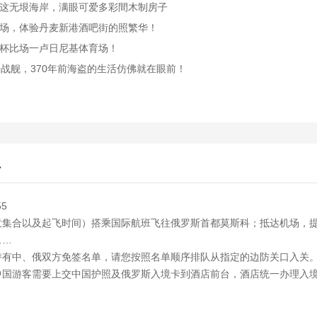
这无垠海岸，满眼可爱多彩間木制房子
场，体验丹麦新港酒吧街的照繁华！
杯比场一卢日尼基体育场！
战舰，370年前海盗的生活仿佛就在眼前！
科
55
意集合以及起飞时间）搭乘国际航班飞往俄罗斯首都莫斯科；抵达机场，
……
持有中、俄双方免签名单，请您按照名单顺序排队从指定的边防关口入关
中国游客需要上交中国护照及俄罗斯入境卡到酒店前台，酒店统一办理入