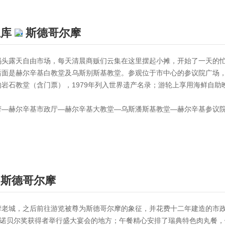
土库
斯德哥尔摩
码头露天自由市场，每天清晨商贩们云集在这里摆起小摊，开始了一天的
后面是赫尔辛基白教堂及乌斯别斯基教堂。参观位于市中心的参议院广场
岩石教堂（含门票），1979年列入世界遗产名录；游轮上享用海鲜自助
府—赫尔辛基市政厅—赫尔辛基大教堂—乌斯潘斯基教堂—赫尔辛基参议
斯德哥尔摩
摩老城，之后前往游览被尊为斯德哥尔摩的象征，并花费十二年建造的市
为诺贝尔奖获得者举行盛大宴会的地方；午餐精心安排了瑞典特色肉丸餐