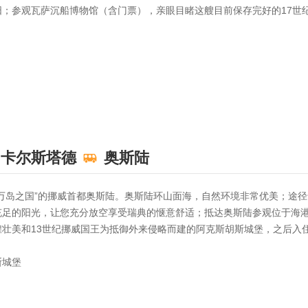
；参观瓦萨沉船博物馆（含门票），亲眼目睹这艘目前保存完好的17世纪
卡尔斯塔德
奥斯陆
万岛之国”的挪威首都奥斯陆。奥斯陆环山面海，自然环境非常优美；途
充足的阳光，让您充分放空享受瑞典的惬意舒适；抵达奥斯陆参观位于海
壮美和13世纪挪威国王为抵御外来侵略而建的阿克斯胡斯城堡，之后入
斯城堡