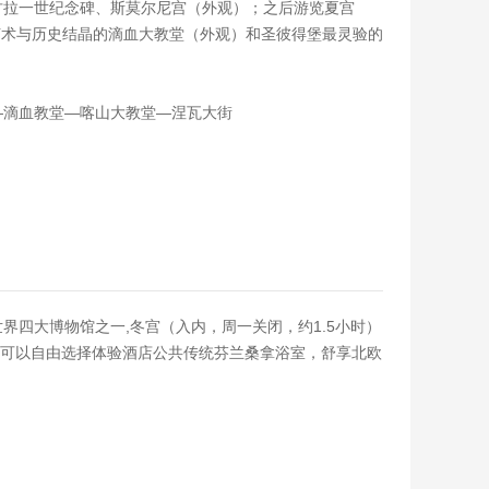
古拉一世纪念碑、斯莫尔尼宫（外观）；之后游览夏宫
，艺术与历史结晶的滴血大教堂（外观）和圣彼得堡最灵验的
—滴血教堂—喀山大教堂—涅瓦大街
四大博物馆之一,冬宫（入内，周一关闭，约1.5小时）
您可以自由选择体验酒店公共传统芬兰桑拿浴室，舒享北欧