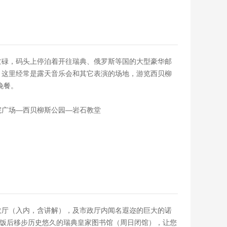
忙碌，码头上停泊着开往瑞典、俄罗斯等国的大型豪华邮
，这里经常是露天音乐会和其它表演的场地，游览西贝柳
晚餐。
院广场—西贝柳斯公园—岩石教堂
政厅（入内，含讲解），及市政厅内闻名遐迩的巨大的诺
，饭后移步历史悠久的瑞典皇家图书馆（周日闭馆），让您