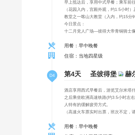
早上抵达后，享用中式早餐；乘车前
（花园入内，宫殿外观，约1.5小时
教堂之一喀山大教堂（入内，约15分
今日景点：
十二月党人广场—彼得大帝青铜骑士
用餐：早中晚餐
住宿：当地四星级
第4天
圣彼得堡
赫
D4
酒店享用西式早餐后，游览艾尔米塔什
之后乘坐欧洲高速铁路(约3.5小时
人特有的缓解疲劳方式。
（高速火车票实时出票，班次不定，
用餐：早中晚餐