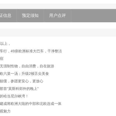
证信息
预定须知
用户点评
团以上，
车行，49座欧洲标准大巴车，干净整洁
宿
无强制性物，自由消费，自在旅游
欧六菜一汤；升级2顿舌尖美食
较缓，参团更安心，更放心
那首“莫斯科郊外的晚上”
的哈当尼尔峡湾！
建成将欧洲大陆的中部和北欧连成一体
观魅力