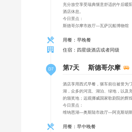
充分放空享受瑞典惬意舒适的午后暖阳
酒店休息。
今日景点：
斯德哥尔摩市政厅—瓦萨沉船博物馆
用餐：早晚餐
住宿：四星级酒店或者同级
第7天
斯德哥尔摩
D7
酒店享用西式早餐，驱车前往被誉为“
湖，众多的河流、湖泊、绿地，以及
的颁奖地；远观挪威国家歌剧院的辉煌
今日景点：
维纳恩湖—奥斯陆市政厅—阿克斯胡
用餐：早中晚餐