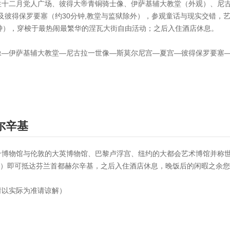
往十二月党人广场、彼得大帝青铜骑士像、伊萨基辅大教堂（外观）、尼
）及彼得保罗要塞（约30分钟,教堂与监狱除外），参观童话与现实交错
钟），穿梭于最热闹最繁华的涅瓦大街自由活动；之后入住酒店休息。
像—伊萨基辅大教堂—尼古拉一世像—斯莫尔尼宫—夏宫—彼得保罗要塞
尔辛基
博物馆与伦敦的大英博物馆、巴黎卢浮宫、纽约的大都会艺术博馆并称世界
左右）即可抵达芬兰首都赫尔辛基，之后入住酒店休息，晚饭后的闲暇之余
请以实际为准请谅解）