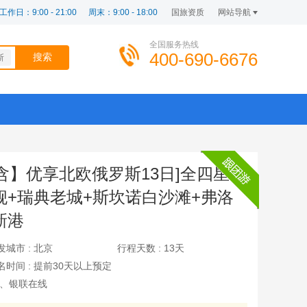
工作日：9:00 - 21:00
周末：9:00 - 18:00
国旅资质
网站导航
全国服务热线
400-690-6676
斯
含】优享北欧俄罗斯13日]全四星
舰+瑞典老城+斯坎诺白沙滩+弗洛
新港
发城市 :
北京
行程天数 :
13天
名时间 :
提前30天以上预定
、银联在线