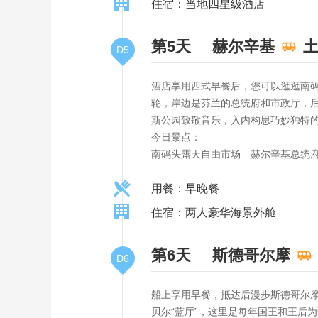
住宿：当地四星级酒店
第5天
赫尔辛基
D5
酒店享用西式早餐后，您可以逛逛南
轮，岸边是芬兰的总统府和市政厅，
斯公园致敬音乐，入内构思巧妙独特的
今日景点：
南码头露天自由市场—赫尔辛基总统
用餐：早晚餐
住宿：两人豪华海景外舱
第6天
斯德哥尔摩
D6
船上享用早餐，抵达后漫步斯德哥尔
贝尔“蓝厅”，这里是每年国王和王后