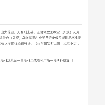
历山大花园、无名烈士墓、基督救世主教堂（外观）及克
、观景台（外观）鸟瞰莫斯科全景及俯瞰俄罗斯世界杯比赛
乘坐夜火车前往圣彼得堡。（火车票实时出票，班次不定，
莫斯科观景台—莫斯科二战胜利广场—莫斯科凯旋门