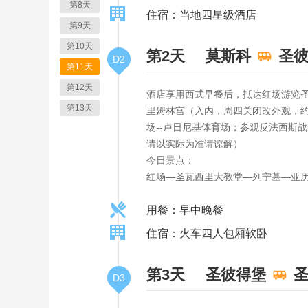
第8天
住宿：当地四星级酒店
第9天
第10天
第2天
莫斯科
圣
D2
第11天
第12天
酒店享用西式早餐后，抵达红场游览
第13天
里姆林宫（入内，周四关闭改外观，约
场--卢日尼基体育场；参观反法西斯
请以实际为准请谅解）
今日景点：
红场—圣瓦西里大教堂—列宁墓—亚
用餐：早中晚餐
住宿：火车四人包厢软卧
第3天
圣彼得堡
D3