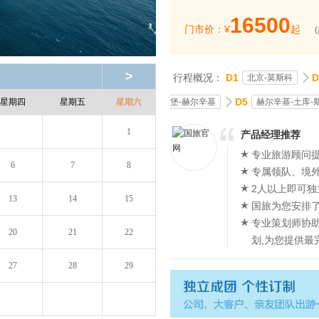
16500
门市价：¥
起
>
行程概况：
D1
D
北京-莫斯科
D5
堡-赫尔辛基
赫尔辛基-土库-
星期四
星期五
星期六
1
产品经理推荐
专业旅游顾问提
6
7
8
专属领队、境
2人以上即可独
13
14
15
国旅为您安排
专业策划师协
20
21
22
划,为您提供最
27
28
29