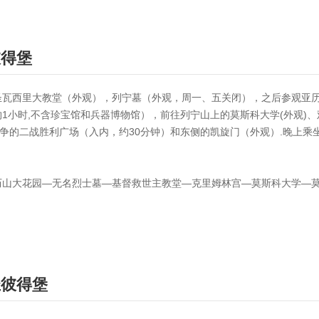
彼得堡
圣瓦西里大教堂（外观），列宁墓（外观，周一、五关闭），之后参观亚
1小时,不含珍宝馆和兵器博物馆），前往列宁山上的莫斯科大学(外观)
战争的二战胜利广场（入内，约30分钟）和东侧的凯旋门（外观）.晚上
历山大花园—无名烈士墓—基督救世主教堂—克里姆林宫—莫斯科大学—
圣彼得堡