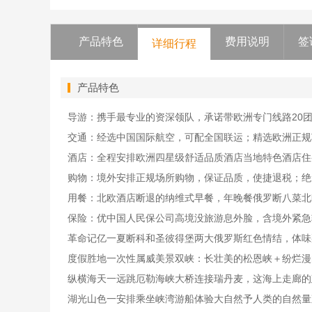
产品特色
费用说明
签
详细行程
产品特色
导游：携手最专业的资深领队，承诺带欧洲专门线路20
交通：经选中国国际航空，可配全国联运；精选欧洲正规
酒店：全程安排欧洲四星级舒适品质酒店当地特色酒店住
购物：境外安排正规场所购物，保证品质，使捷退税；绝
用餐：北欧酒店断退的纳维式早餐，年晚餐俄罗断八菜北
保险：优中国人民保公司高境没旅游息外脸，含境外紧急
革命记亿一夏断科和圣彼得堡两大俄罗斯红色情结，体味
度假胜地一次性属威美景双峡：长壮美的松恩峡＋纷烂漫
纵横海天一远跳厄勒海峡大桥连接瑞丹麦，这海上走廊的
湖光山色一安排乘坐峡湾游船体验大自然予人类的自然量