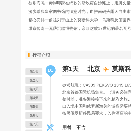
徒步海滩一赤脚即踩在绵软的斯坎诺自沙滩上，用脚丈量
漫步瑞典皇家图书馆的惬意时光，血拼南码头露天自由市
精心安排一前往列宁山上的莫断科大学，鸟斯科及俯世界
维京传奇一瓦萨沉船博物馆，亲睹这艘17世纪的著名瓦号
行程介绍
第1天
北京
莫斯
D1
第1天
第2天
参考航班：CA909 PEKSVO 1345 16
第3天
北京首都国际机场集合。（请务必注
第4天
整时差，准备迎接接下来的精彩之旅
出入境中国和俄罗斯海关的游客需要
第5天
按照俄罗斯移民局要求，入住酒店的
第6天
第7天
用餐：不含