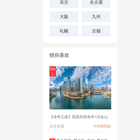
东京
名古屋
大阪
九州
札幌
京都
猜你喜欢
top
1
【传奇之路】美国东西海岸+旧金山
北京出发
￥65800
起