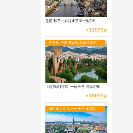
盈尚·秒杀北京起止英国一地9天
11999
￥
起
罗卡角-法雅博物馆-马德里皇宫-阿
尔罕布拉宫-古城托莱多-全程当地
四星级酒店
【超值旅行团】一价全含 纯玩无购
18699
￥
起
国航双点直飞 一价全含 全程四星
酒店 免费WIFI 二人游轮内舱 六菜
一汤