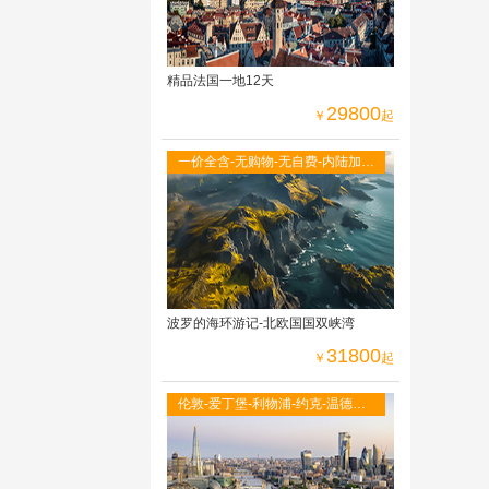
精品法国一地12天
29800
￥
起
一价全含-无购物-无自费-内陆加飞
不走回头路-双点进出-峡湾游船-观
光小火车
波罗的海环游记-北欧国国双峡湾
31800
￥
起
伦敦-爱丁堡-利物浦-约克-温德米
尔湖区-牛津大学-莎士比亚故居-伦
敦自由活动