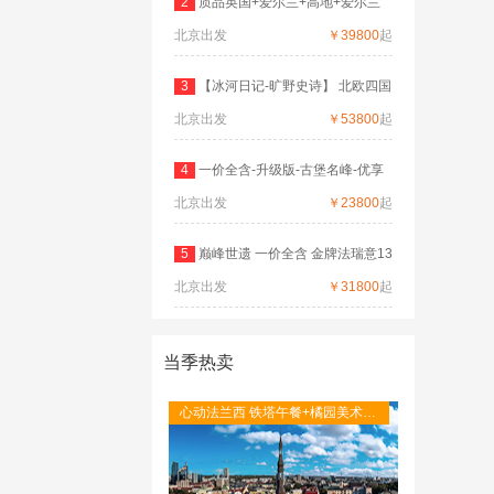
2
质品英国+爱尔兰+高地+爱尔兰
北京出发
深度
￥39800
起
3
【冰河日记-旷野史诗】 北欧四国
北京出发
双
￥53800
起
4
一价全含-升级版-古堡名峰-优享
北京出发
德
￥23800
起
5
巅峰世遗 一价全含 金牌法瑞意13
北京出发
日
￥31800
起
当季热卖
心动法兰西 铁塔午餐+橘园美术馆
+圣米歇尔山+图卢茨航空馆+卡尔
卡松城堡