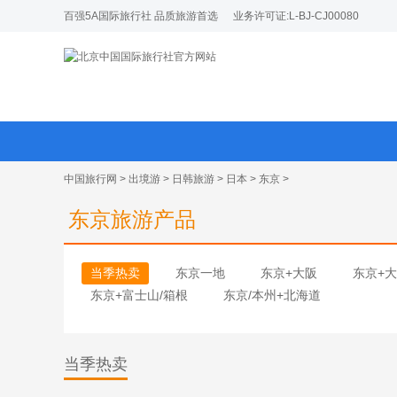
百强5A国际旅行社 品质旅游首选
业务许可证:L-BJ-CJ00080
中国旅行网
>
出境游
>
日韩旅游
>
日本
>
东京
>
东京旅游产品
当季热卖
东京一地
东京+大阪
东京+
东京+富士山/箱根
东京/本州+北海道
当季热卖