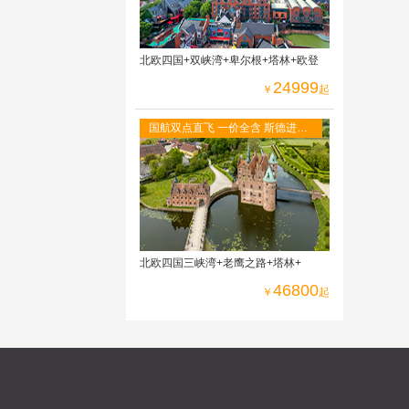
北欧四国+双峡湾+卑尔根+塔林+欧登
24999
￥
起
国航双点直飞 一价全含 斯德进哥
本出，冰岛段--赫尔辛基进奥斯陆
出
北欧四国三峡湾+老鹰之路+塔林+
46800
￥
起