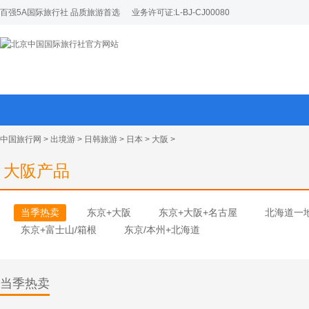
百强5A国际旅行社 品质旅游首选
业务许可证:L-BJ-CJ00080
中国旅行网
>
出境游
>
日韩旅游
>
日本
>
大阪
>
大阪产品
当季热卖
东京+大阪
东京+大阪+名古屋
北海道一
东京+富士山/箱根
东京/本州+北海道
当季热卖