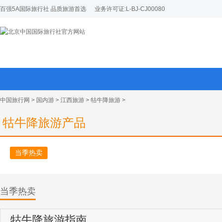
百强5A国际旅行社 品质旅游首选
业务许可证:L-BJ-CJ00080
中国旅行网
>
国内游
>
江西旅游
>
牯牛降旅游
>
牯牛降旅游产品
当季热卖
当季热卖
牯牛降旅游指南