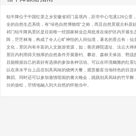
牯牛降位于中国红茶之乡安徽省祁门县境内，距市中心屯溪126公里，
全的自然生态系统，有“绿色自然博物馆”之称，而且自然景观古朴原始
祁门牯牛降风景区是目前唯一经国家林业总局批准在保护区内开展生
阵，茫茫林海，构成了令人心旷神怡的人间仙境，著名的景点有：仙
文化，景区内有丰富的人文旅游资源，如；善庆婵院遗址、法云大禅
景区内利用得天独厚的自然条件开展垂钓、攀岩、森林天体浴、野战
且能根据自己的喜好有选择的参加各种活动。可以在环境幽雅的红茶
以在亲水平台上品尝别具风味的烧烤大餐，观赏极富当地特色的目连
舞蹈。同时还可以参加激情喧闹的篝火晚会，跳跳别具风味的竹竿舞
分的放松，尽情地融入到大自然的怀抱当中。