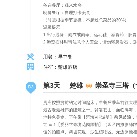
备选餐厅：彝米水乡
晚餐餐厅：自理打卡美食
（时蔬根据季节更换，不超过总菜品的30%）
温馨提示
1.出行必备：雨衣或雨伞、运动鞋、感冒药、肠
2.游览石林时请注意个人安全，请勿攀爬岩石，
用餐：早中餐
住宿：楚雄酒店
第3天
楚雄
崇圣寺三塔（
D3
贵宾按照提前约定时间起床，早餐后乘车前往大理
最古老最雄伟的建筑之一。背靠苍山，面临洱海，
地特色美食。下午乘【洱海VIP游艇】乘风破浪
红no.1【爱丽丝奇境花园跟拍】（园区内摄影
佳的拍照点、斜坡花境、沙生植物区、无边泳池相