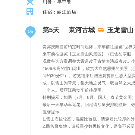
用餐：早中餐
住宿：丽江酒店
第5天
束河古城
玉龙雪山
D5
贵宾按照提前约定时间起床，乘车前往游览“世界
乘车前往游览【玉龙雪山风景区】（已含防寒服
况做备选方案调整大索道改千古情表演或者改走小
4506米高的雪山冰川，欣赏大自然恩赐的美景
间约30分钟）。游览结束后赠送观赏原生态大型
成，以雪山为背景，集天地之灵气，取自然之大成
一个人。后丽江乘动车前往昆明。
特别提示：如遇（7月、8月、国庆、春节黄金周
最后一天早动车返昆。回程请尽量安排晚航班，
温馨提示
1.雪山海拔较高，温度比较低，请穿着比较厚的
2.民族聚集地，请尊重少数民族文化，避免不必