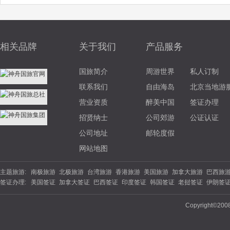
相关品牌
关于我们
产品服务
国旅简介
周游世界
私人订制
联系我们
自由海岛
北京当地游
营业资质
醉美中国
签证办理
招贤纳士
公司郊游
公证认证
公司地址
邮轮度假
网站地图
主题旅游:
南极旅游
北极旅游
台湾旅游
香港旅游
美国旅游
加拿大旅游
巴西旅
签证办理:
美国签证
加拿大签证
巴西签证
印度签证
韩国签证
老挝签证
伊朗签
游
北欧旅游
东欧旅游
俄罗斯旅游
土耳其旅游
英国旅游
法国旅游
德
签证
坦桑尼亚
南非签证
埃塞俄比亚
西班牙签证
丹麦签证
波兰签证
夏威夷旅游
云南旅游
海南旅游
苏杭旅游
福建旅游
广西旅游
陕西旅
Copyright©200