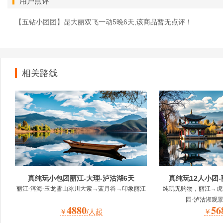
用户点评
【五钻小团团】昆大丽双飞一动5晚6天,该商品暂无点评！
相关路线
真纯玩小包团丽江-大理-泸沽湖6天
真纯玩12人小团-
丽江-洱海-玉龙雪山冰川大索→蓝月谷→印象丽江
纯玩无购物，丽江→虎
园-泸沽湖观
4880
56
￥
/人起
￥