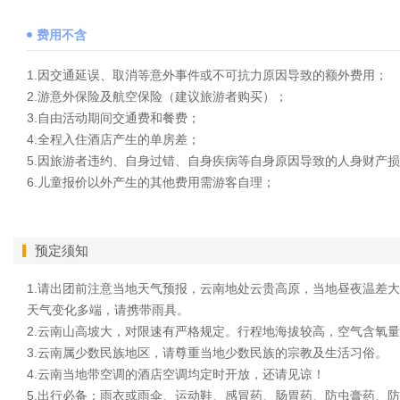
费用不含
1.因交通延误、取消等意外事件或不可抗力原因导致的额外费用；
2.游意外保险及航空保险（建议旅游者购买）；
3.自由活动期间交通费和餐费；
4.全程入住酒店产生的单房差；
5.因旅游者违约、自身过错、自身疾病等自身原因导致的人身财产
6.儿童报价以外产生的其他费用需游客自理；
预定须知
1.请出团前注意当地天气预报，云南地处云贵高原，当地昼夜温差
天气变化多端，请携带雨具。
2.云南山高坡大，对限速有严格规定。行程地海拔较高，空气含氧量
3.云南属少数民族地区，请尊重当地少数民族的宗教及生活习俗。
4.云南当地带空调的酒店空调均定时开放，还请见谅！
5.出行必备：雨衣或雨伞、运动鞋、感冒药、肠胃药、防虫膏药、