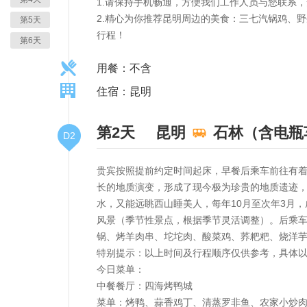
1.请保持手机畅通，方便我们工作人员与您联系
2.精心为你推荐昆明周边的美食：三七汽锅鸡、
第5天
行程！
第6天
用餐：不含
住宿：昆明
第2天
昆明
石林（含电瓶
D2
贵宾按照提前约定时间起床，早餐后乘车前往有着
长的地质演变，形成了现今极为珍贵的地质遗迹，
水，又能远眺西山睡美人，每年10月至次年3月
风景（季节性景点，根据季节灵活调整）。后乘
锅、烤羊肉串、坨坨肉、酸菜鸡、荞粑粑、烧洋
特别提示：以上时间及行程顺序仅供参考，具体
今日菜单：
中餐餐厅：四海烤鸭城
菜单：烤鸭、蒜香鸡丁、清蒸罗非鱼、农家小炒