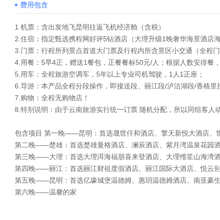
费用包含
1.机票：含出发地飞昆明往返飞机经济舱（含税）
2.住宿：指定甄选携程网好评5钻酒店（大理升级1晚奢华海景酒店
3.门票：行程所列景点首道大门票及行程内所含景区小交通（全程
4.用餐：5早4正，赠送1餐包，正餐餐标50元/人；根据人数安排
5.用车：全程旅游空调车，5年以上专业司机驾驶，1人1正座；
6.导游：本产品全程分段操作，即接送段、丽江段/泸沽湖段/香格里
7.购物：全程无购物店！
8.特别说明：由于云南旅游实行统一订票 随机分配，所以同组客
包含项目
第一晚——昆明：首选晟世仟和酒店、擎天新悦大酒店、
第二晚——楚雄：首选楚雄曼格酒店、澜辰酒店、紫月湾温泉花园
第三晚——大理：首选大理洱海福朋喜来登酒店、大理维笙山海湾
第四晚——丽江：首选丽江财祖度假酒店、丽江国际大酒店、悦云
第五晚——昆明：首选亿壕城堡温德姆、惠玥温德姆酒店、南亚豪
第六晚——温馨的家