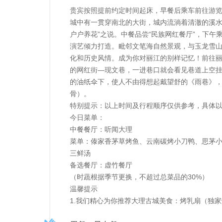
贵宾按照提前约定时间起床，早餐后乘车前往游
城中有一贯穿南北的大街，城内流淌着清澈的溪水
户户养花”之说。中餐品尝“民族网红餐厅”，下
演艺倾力打造。毗邻文笔海自然景观，与玉龙雪
化和历史风情。成为你对丽江的别样记忆！前往丽
的网红街—现文巷，一进巷口就会看见巷道上空
的油纸伞下，使人不由得想起戴望舒的《雨巷》
骨）。
特别提示：以上时间及行程顺序仅供参考，具体
今日菜单：
中餐餐厅：听闻大理
菜单：傣家香茅草烤鱼、云南碳烤小刀鸭、思茅小
三鲜汤
备选餐厅：虚竹餐厅
（时蔬根据季节更换，不超过总菜品的30%）
温馨提示
1.我们精心为你推荐大理古城美食：烤乳扇（独