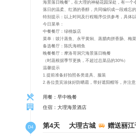
海景落日晚餐”，在大理的神秘花园深处，有一个
落日的温柔、红酒的香醇，共同编织成一段难忘
特别提示：以上时间及行程顺序仅供参考，具体
今日菜单：
中餐餐厅：绿桃饭店
菜单：豉汁蒸鱼、永平黄焖、蒸腊肉拼香肠、梅
备选餐厅：陈氏海稍鱼
晚餐餐厅：摩洛哥洞穴海景落日晚餐
（时蔬根据季节更换，不超过总菜品的30%）
温馨提示
1.提前准备好拍照各类道具、服装
2.各位贵宾涂抹好防晒霜，带好遮阳帽等，并注
用餐：早中晚餐
住宿：大理海景酒店
第4天
大理古城
赠送丽江
D4