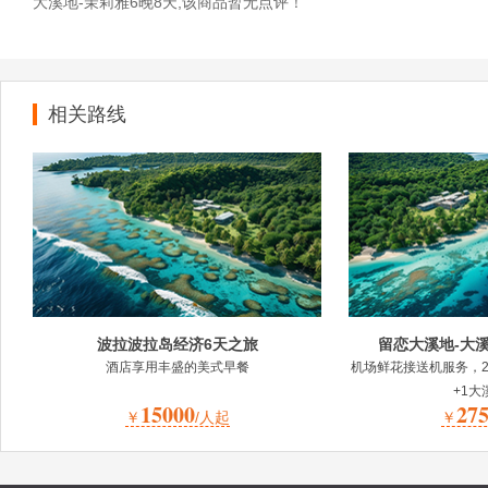
大溪地-茉莉雅6晚8天,该商品暂无点评！
相关路线
波拉波拉岛经济6天之旅
留恋大溪地-大溪
酒店享用丰盛的美式早餐
机场鲜花接送机服务，2
+1大
15000
27
￥
/人起
￥