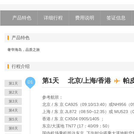
产品特色
详细行程
费用说明
签证信息
产品特色
奢华海岛，品质之旅
行程介绍
第1天
北京/上海/香港
帕
D1
第1天
第2天
参考航班：
第3天
北京 / 东 京 CA925（09:10/13:40）或NH956（09：
第4天
上海 / 东 京 JL872（08:50~12:35）或 MU523（0
香港 / 东 京 CX504 0905/1405 ；
第5天
东京/大溪地 TN77 (17：40/09：50）
第6天
国内机场乘机抵达东京, 下午时分搭乘大溪地航