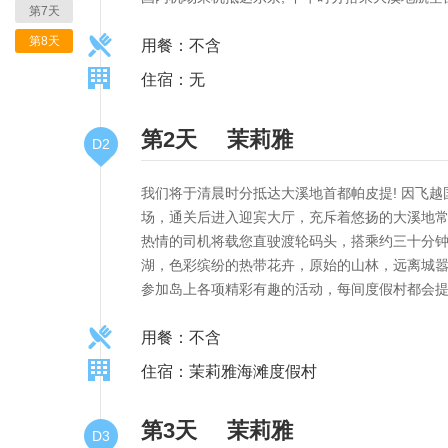
第7天
第8天
用餐：不含
住宿：无
第2天
茉莉雅
D2
我们将于清晨时分抵达大溪地首都帕皮提! 因飞越
场，通关后进入迎宾大厅，充斥着悠扬的大溪地
热情的司机将载您直驶渡轮码头，搭乘约三十分
湖，色彩缤纷的热带花卉，原始的山林，远离城
参加岛上各项精彩有趣的活动，每间度假村都会
用餐：不含
住宿：茉莉雅海滩度假村
第3天
茉莉雅
D3