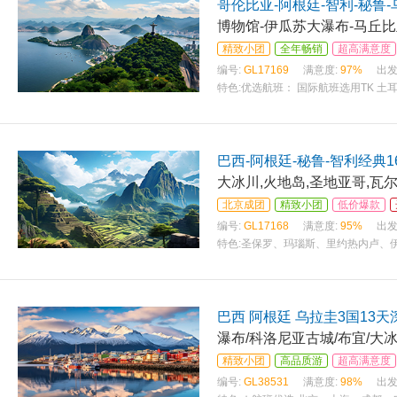
哥伦比亚-阿根廷-智利-秘鲁
博物馆-伊瓜苏大瀑布-马丘比
精致小团
全年畅销
超高满意度
编号:
GL17169
满意度:
97%
出发
特色:
优选航班： 国际航班选用TK 土
巴西-阿根廷-秘鲁-智利经典1
大冰川,火地岛,圣地亚哥,瓦
北京成团
精致小团
低价爆款
编号:
GL17168
满意度:
95%
出发
特色:
圣保罗、玛瑙斯、里约热内卢、
巴西 阿根廷 乌拉圭3国13
瀑布/科洛尼亚古城/布宜/大
精致小团
高品质游
超高满意度
编号:
GL38531
满意度:
98%
出发