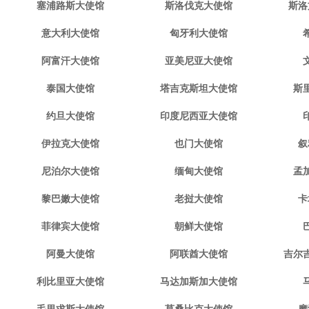
塞浦路斯大使馆
斯洛伐克大使馆
斯洛
意大利大使馆
匈牙利大使馆
阿富汗大使馆
亚美尼亚大使馆
泰国大使馆
塔吉克斯坦大使馆
斯
约旦大使馆
印度尼西亚大使馆
伊拉克大使馆
也门大使馆
叙
尼泊尔大使馆
缅甸大使馆
孟
黎巴嫩大使馆
老挝大使馆
卡
菲律宾大使馆
朝鲜大使馆
阿曼大使馆
阿联酋大使馆
吉尔
利比里亚大使馆
马达加斯加大使馆