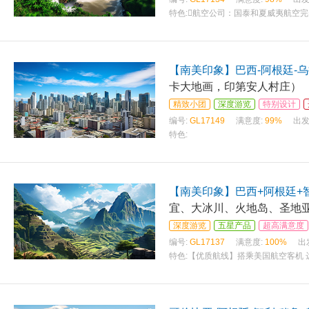
特色:
航空公司：国泰和夏威夷航空完
【南美印象】巴西-阿根廷-
卡大地画，印第安人村庄）
精致小团
深度游览
特别设计
编号:
GL17149
满意度:
99%
出发
特色:
【南美印象】巴西+阿根廷+
宜、大冰川、火地岛、圣地
深度游览
五星产品
超高满意度
编号:
GL17137
满意度:
100%
出
特色:
【优质航线】搭乘美国航空客机