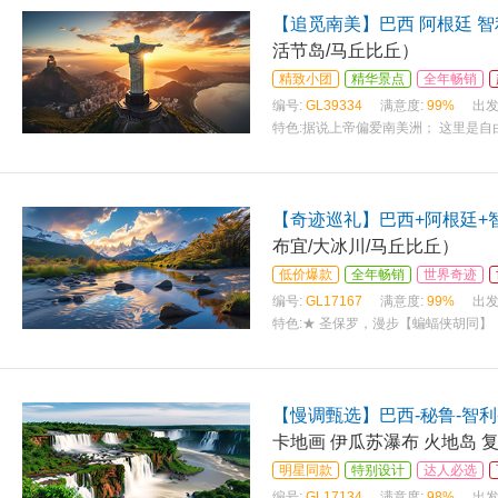
【追觅南美】巴西 阿根廷 智
活节岛/马丘比丘）
精致小团
精华景点
全年畅销
编号:
GL39334
满意度:
99%
出发
特色:
据说上帝偏爱南美洲； 这里是自
【奇迹巡礼】巴西+阿根廷+
布宜/大冰川/马丘比丘）
低价爆款
全年畅销
世界奇迹
编号:
GL17167
满意度:
99%
出发
特色:
★ 圣保罗，漫步【蝙蝠侠胡同】
【慢调甄选】巴西-秘鲁-智利
卡地画 伊瓜苏瀑布 火地岛 
明星同款
特别设计
达人必选
编号:
GL17134
满意度:
98%
出发