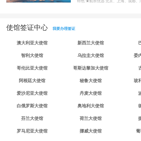
特色:
★航班优选 北京、上海、成都、
使馆签证中心
我要办理签证
澳大利亚大使馆
新西兰大使馆
智利大使馆
乌拉圭大使馆
委
哥伦比亚大使馆
哥斯达黎加大使馆
阿根廷大使馆
秘鲁大使馆
玻
爱沙尼亚大使馆
丹麦大使馆
白俄罗斯大使馆
奥地利大使馆
芬兰大使馆
荷兰大使馆
罗马尼亚大使馆
挪威大使馆
葡