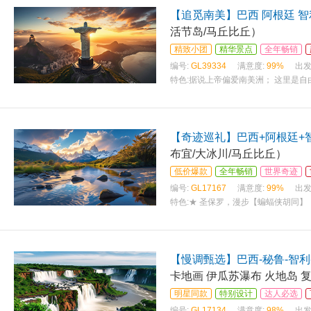
【追觅南美】巴西 阿根廷 智
活节岛/马丘比丘）
精致小团
精华景点
全年畅销
编号:
GL39334
满意度:
99%
出发
特色:
据说上帝偏爱南美洲； 这里是自
【奇迹巡礼】巴西+阿根廷+
布宜/大冰川/马丘比丘）
低价爆款
全年畅销
世界奇迹
编号:
GL17167
满意度:
99%
出发
特色:
★ 圣保罗，漫步【蝙蝠侠胡同】
【慢调甄选】巴西-秘鲁-智利
卡地画 伊瓜苏瀑布 火地岛 
明星同款
特别设计
达人必选
编号:
GL17134
满意度:
98%
出发