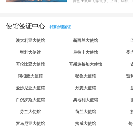
特色:
★航班优选 北京、上海、成都、
使馆签证中心
我要办理签证
澳大利亚大使馆
新西兰大使馆
智利大使馆
乌拉圭大使馆
委
哥伦比亚大使馆
哥斯达黎加大使馆
阿根廷大使馆
秘鲁大使馆
玻
爱沙尼亚大使馆
丹麦大使馆
白俄罗斯大使馆
奥地利大使馆
芬兰大使馆
荷兰大使馆
罗马尼亚大使馆
挪威大使馆
葡