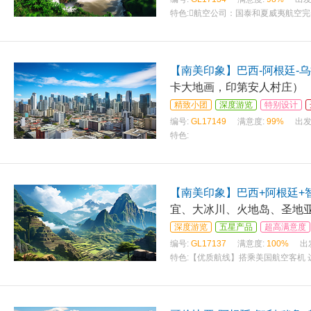
特色:
航空公司：国泰和夏威夷航空完
【南美印象】巴西-阿根廷-
卡大地画，印第安人村庄）
精致小团
深度游览
特别设计
编号:
GL17149
满意度:
99%
出发
特色:
【南美印象】巴西+阿根廷+
宜、大冰川、火地岛、圣地
深度游览
五星产品
超高满意度
编号:
GL17137
满意度:
100%
出
特色:
【优质航线】搭乘美国航空客机