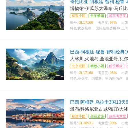
哥伦比亚-阿根廷-智利-秘鲁
博物馆-伊瓜苏大瀑布-马丘比
精致小团
全年畅销
超高满意度
编号:
GL17169
满意度:
97%
出发
特色:
优选航班： 国际航班选用TK 土
巴西-阿根廷-秘鲁-智利经典1
大冰川,火地岛,圣地亚哥,瓦
北京成团
精致小团
低价爆款
编号:
GL17168
满意度:
95%
出发
特色:
圣保罗、玛瑙斯、里约热内卢、
巴西 阿根廷 乌拉圭3国13
瀑布/科洛尼亚古城/布宜/大
精致小团
高品质游
超高满意度
编号:
GL38531
满意度:
98%
出发