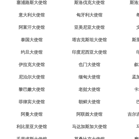
塞浦路斯大使馆
斯洛伐克大使馆
斯洛
意大利大使馆
匈牙利大使馆
阿富汗大使馆
亚美尼亚大使馆
泰国大使馆
塔吉克斯坦大使馆
斯
约旦大使馆
印度尼西亚大使馆
伊拉克大使馆
也门大使馆
叙
尼泊尔大使馆
缅甸大使馆
孟
黎巴嫩大使馆
老挝大使馆
卡
菲律宾大使馆
朝鲜大使馆
阿曼大使馆
阿联酋大使馆
吉尔
利比里亚大使馆
马达加斯加大使馆