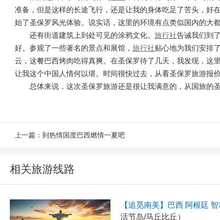
准备，但是这样的长途飞行，还是让我的身体吃足了苦头，好
始了圣保罗风光体验。说实话，这里的环境有点类似国内的大
还有街道建筑上到处可见的涂鸦文化。
旅行社
告诫我们到
好。参观了一些著名的景点和展馆，
旅行社
贴心地为我们安排
云，这餐巴西烤肉吃得真爽。在圣保罗待了几天，我发现，这
让我这个中国人情何以堪。时间很快过去，从看圣保罗旅游报
总体来说，这次圣保罗旅游还是很让我满意的，从国旅的
上一篇：
到热情国度巴西燃情一夏吧
相关旅游线路
【追觅南美】巴西 阿根廷 智
活节岛/马丘比丘）