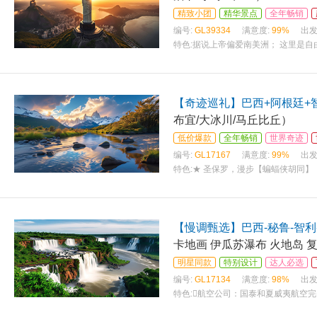
精致小团
精华景点
全年畅销
编号:
GL39334
满意度:
99%
出发
特色:
据说上帝偏爱南美洲； 这里是自
【奇迹巡礼】巴西+阿根廷+
布宜/大冰川/马丘比丘）
低价爆款
全年畅销
世界奇迹
编号:
GL17167
满意度:
99%
出发
特色:
★ 圣保罗，漫步【蝙蝠侠胡同】
【慢调甄选】巴西-秘鲁-智利
卡地画 伊瓜苏瀑布 火地岛 
明星同款
特别设计
达人必选
编号:
GL17134
满意度:
98%
出发
特色:
航空公司：国泰和夏威夷航空完