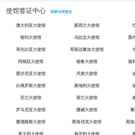
使馆签证中心
我要办理签证
澳大利亚大使馆
新西兰大使馆
智利大使馆
乌拉圭大使馆
委
哥伦比亚大使馆
哥斯达黎加大使馆
阿根廷大使馆
秘鲁大使馆
玻
爱沙尼亚大使馆
丹麦大使馆
白俄罗斯大使馆
奥地利大使馆
芬兰大使馆
荷兰大使馆
罗马尼亚大使馆
挪威大使馆
葡
塞浦路斯大使馆
斯洛伐克大使馆
斯洛
意大利大使馆
匈牙利大使馆