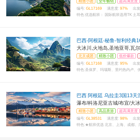
精致小团
全年畅销
超高满意度
编号:
GL17169
满意度:
97%
出发
特色:
优选航班： 国际航班选用TK 土
巴西-阿根廷-秘鲁-智利经典1
大冰川,火地岛,圣地亚哥,瓦
北京成团
精致小团
低价爆款
编号:
GL17168
满意度:
95%
出发
特色:
圣保罗、玛瑙斯、里约热内卢、
巴西 阿根廷 乌拉圭3国13
瀑布/科洛尼亚古城/布宜/大
精致小团
高品质游
超高满意度
编号:
GL38531
满意度:
98%
出发
特色:
★航班优选 北京、上海、成都、