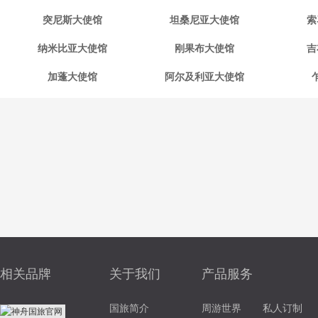
突尼斯大使馆
坦桑尼亚大使馆
索
纳米比亚大使馆
刚果布大使馆
吉
加蓬大使馆
阿尔及利亚大使馆
相关品牌
关于我们
产品服务
国旅简介
周游世界
私人订制