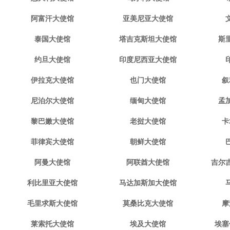
阿富汗大使馆
亚美尼亚大使馆
泰国大使馆
塔吉克斯坦大使馆
斯
约旦大使馆
印度尼西亚大使馆
伊拉克大使馆
也门大使馆
叙
尼泊尔大使馆
缅甸大使馆
孟
黎巴嫩大使馆
老挝大使馆
卡
菲律宾大使馆
朝鲜大使馆
阿曼大使馆
阿联酋大使馆
吉尔
利比里亚大使馆
马达加斯加大使馆
毛里求斯大使馆
莫桑比克大使馆
摩
莱索托大使馆
埃及大使馆
埃塞