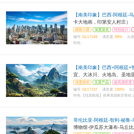
【南美印象】巴西-阿根廷-
卡大地画，印第安人村庄）
精致小团
深度游览
特别设计
编号:
GL17149
满意度:
99%
出发
特色:
【南美印象】巴西+阿根廷+
宜、大冰川、火地岛、圣地
深度游览
五星产品
超高满意度
编号:
GL17137
满意度:
100%
出
特色:
【优质航线】搭乘美国航空客机
哥伦比亚-阿根廷-智利-秘鲁
博物馆-伊瓜苏大瀑布-马丘比