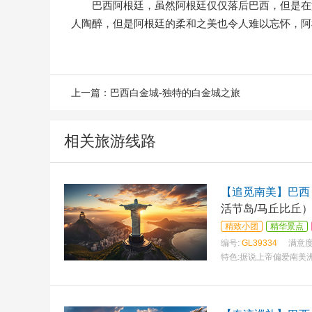
巴西阿根廷，虽然阿根廷仅仅落后巴西，但是在
人陶醉，但是阿根廷的柔和之美也令人难以忘怀，阿
上一篇：
巴西白金城-独特的白金城之旅
相关旅游线路
【追觅南美】巴西 
活节岛/马丘比丘
精致小团
精华景点
编号:
GL39334
满意度
特色:
据说上帝偏爱南美