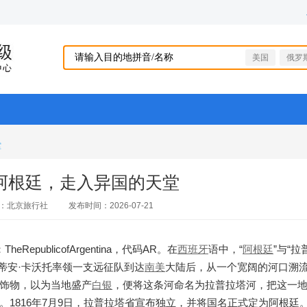
美国
俄罗
堂
阿根廷，走入异国的天堂
：北京旅行社
发布时间：2026-07-21
TheRepublicofArgentina，代码AR。在
西班牙
语中，“
阿根廷
”与“
蒂安·卡沃托率领一支远征队到达
南美
大陆后，从一个宽阔的河口溯
饰物，以为当地盛产
白银
，便将这条河命名为拉普拉塔河，把这一
1816年7月9日，拉普拉塔省宣布独立，并将国名正式定为阿根廷