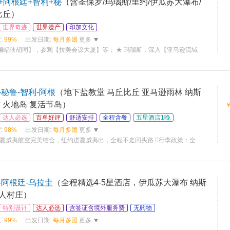
+阿根廷+智利+秘
（含圣保罗/玛瑙斯/里约/伊瓜苏大瀑布/
比丘）
世界奇迹
世界遗产
印加文化
:
99%
出发日期:
每月多团
更多
蝙蝠侠胡同】，参观【拉美会议大厦】等； ★ 玛瑙斯，深入【亚马逊流域
秘鲁-智利-阿根
（地下盐教堂 马丘比丘 亚马逊雨林 纳斯
 火地岛 复活节岛）
达人必选
百单好评
舒适安排
全程含餐
五星酒店1晚
:
98%
出发日期:
每月多团
更多
夏威夷航空完美结合，纽约进夏威夷出，全程不走回头路 行李政策：全
-阿根廷-乌拉圭
（全程精选4-5星酒店，伊瓜苏大瀑布 纳斯
人村庄）
特别设计
达人必选
含签证含境外服务费
无购物
:
99%
出发日期:
每月多团
更多