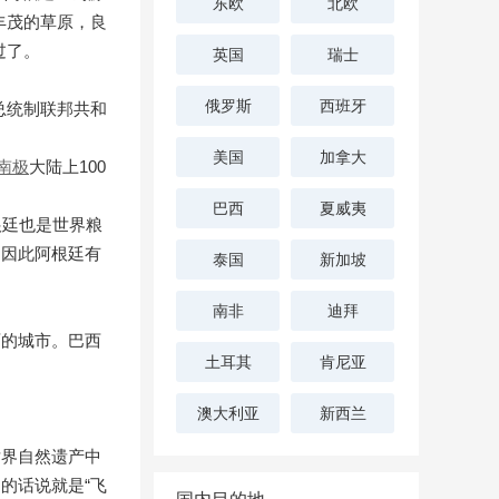
东欧
北欧
丰茂的草原，良
过了。
英国
瑞士
俄罗斯
西班牙
总统制联邦共和
美国
加拿大
南极
大陆上100
巴西
夏威夷
根廷也是世界粮
，因此阿根廷有
泰国
新加坡
南非
迪拜
丽的城市。巴西
土耳其
肯尼亚
澳大利亚
新西兰
世界自然遗产中
的话说就是“飞