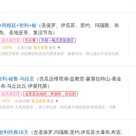
+阿根廷+智利+秘
（圣保罗、伊瓜苏、里约、玛瑙斯、布
岛、圣地亚哥、复活节岛）
超高满意度
含全餐
升级一晚五星级酒店
:
100%
出发日期:
每月多团
更多
美国航空客机 达拉斯转机直达巴西圣保罗，秘鲁利马，两点进出不走回头路
智利-秘鲁-乌拉圭
（含瓜达维塔湖-盐教堂-蒙塞拉特山-黄金
布-马丘比丘-伊基托斯）
超高满意度
这里是自由的，奔放的，自在的
:
97%
出发日期:
每月多团
更多
班选用TK 土耳其航空 ， 多口岸出发，给您最方便的选择 精选酒店：乌鲁
-智利经典16天
（含圣保罗,玛瑙斯,里约,伊瓜苏大瀑布,布宜,