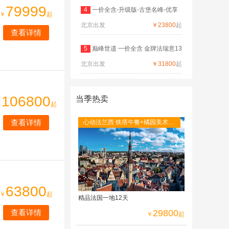
79999
4
一价全含-升级版-古堡名峰-优享
￥
起
北京出发
德
￥23800
起
查看详情
5
巅峰世遗 一价全含 金牌法瑞意13
北京出发
日
￥31800
起
106800
当季热卖
￥
起
查看详情
心动法兰西 铁塔午餐+橘园美术馆
+圣米歇尔山+图卢茨航空馆+卡尔
卡松城堡
63800
￥
起
精品法国一地12天
查看详情
29800
￥
起