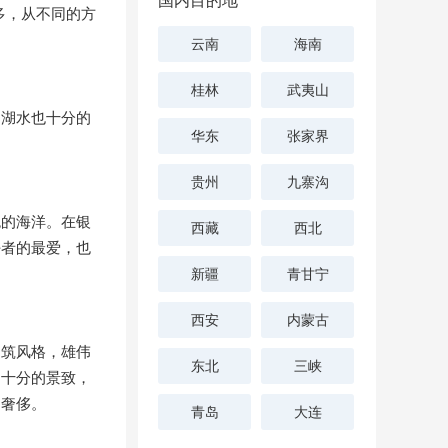
国内目的地
多，从不同的方
云南
海南
桂林
武夷山
的湖水也十分的
华东
张家界
贵州
九寨沟
色的海洋。在银
西藏
西北
好者的最爱，也
新疆
青甘宁
西安
内蒙古
建筑风格，雄伟
东北
三峡
，十分的景致，
是奢侈。
青岛
大连