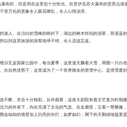
山
瀑布的，但是用在这里也十分恰当。欣赏伊瓜苏大瀑布的赏景点很
，千变万化的景象令人眼花缭乱，令人心情澎湃。
的迷人。在洁白的雪峰的映衬下，湖边的树木特别的清翠，而湛蓝
，所以到这里旅游的游客络绎不绝，令人流连忘返。
维尔瓦皮国家公园中，每当夏季，这里漫天飘着大雪，周围一片白
。在自然优势下，这里成为了一个世界闻名的滑雪中心。是滑雪爱
连不断，并且十分精彩。从外观看，这座大剧院有着文艺复兴时期
活力的外表下，内在充满了文化的气息。在走廊里，立着一尊雕像
周围金灿灿的墙壁加上闪亮的吊灯，如梦如幻，脚下的天鹅绒地毯更