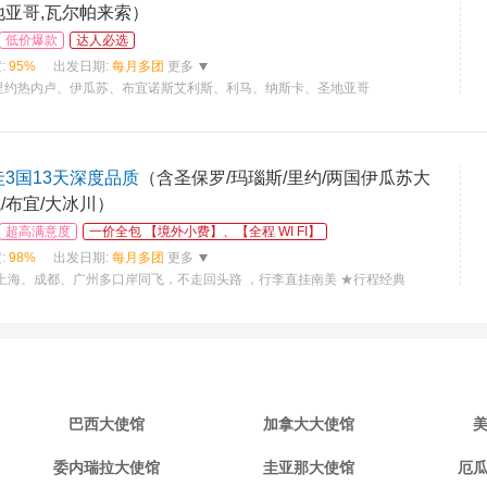
地亚哥,瓦尔帕来索）
低价爆款
达人必选
:
95%
出发日期:
每月多团
更多
里约热内卢、伊瓜苏、布宜诺斯艾利斯、利马、纳斯卡、圣地亚哥
圭3国13天深度品质
（含圣保罗/玛瑙斯/里约/两国伊瓜苏大
/布宜/大冰川）
超高满意度
一价全包 【境外小费】、【全程 WI FI】
:
98%
出发日期:
每月多团
更多
上海、成都、广州多口岸同飞，不走回头路 ，行李直挂南美 ★行程经典
巴西大使馆
加拿大大使馆
委内瑞拉大使馆
圭亚那大使馆
厄