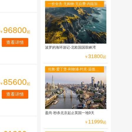
一价全含-无购物-无自费-内陆加飞
不走回头路-双点进出-峡湾游船-观
光小火车
96800
￥
起
查看详情
波罗的海环游记-北欧国国双峡湾
31800
￥
起
伦敦-爱丁堡-利物浦-约克-温德米
尔湖区-牛津大学-莎士比亚故居-伦
85600
敦自由活动
￥
起
查看详情
盈尚·秒杀北京起止英国一地9天
11999
￥
起