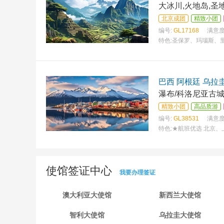
大冰川,火地岛,圣
北京成团
精致小团
编号:
GL17168
满意度
特色:
圣保罗、玛瑙斯、
巴西 阿根廷 乌拉
瀑布/科洛尼亚古城
精致小团
高品质游
编号:
GL38531
满意度
特色:
★航班优选 北京、
使馆签证中心
我要办理签证
澳大利亚大使馆
新西兰大使馆
智利大使馆
乌拉圭大使馆