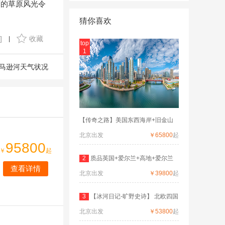
西的草原风光令
猜你喜欢
]
收藏
|
top
1
马逊河天气状况
【传奇之路】美国东西海岸+旧金山
北京出发
￥65800
起
95800
￥
起
2
质品英国+爱尔兰+高地+爱尔兰
查看详情
北京出发
深度
￥39800
起
3
【冰河日记-旷野史诗】 北欧四国
北京出发
双
￥53800
起