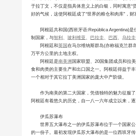
于拉丁文，不仅是指具体意义上的白银，同时寓意“货
好的气候，这使阿根廷成了“世界的粮仓和肉库”，财
阿根廷共和国(西班牙语:República Argentina)
制国家，与
智利
、
玻利维亚
、
巴拉圭
、
巴西
、
乌拉圭
阿根廷和
英国
在马尔维纳斯群岛(亦称福克兰群
万平方公里的土地主权。
阿根廷是
南美洲
国家联盟、20国集团成员和拉
食和肉类的主要生产和出口国之一。阿根廷得益于丰
一个相对于其它拉丁美洲国家的庞大中产阶级。
作为南美的第二大国家，凭借独特的魅力征服了
阿根廷有着悠久的历史，自一八一六年成立以来，
伊瓜苏瀑布
世界五大瀑布之一的伊瓜苏瀑布位于一个国家公
的一份子。最初发现伊瓜苏大瀑布的是一位西班牙传