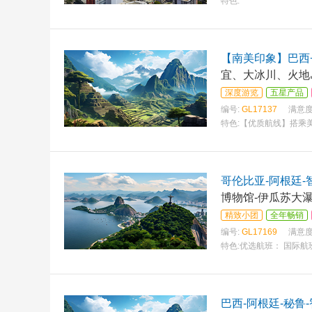
特色:
【南美印象】巴西
宜、大冰川、火地
深度游览
五星产品
编号:
GL17137
满意度
特色:
【优质航线】搭乘
哥伦比亚-阿根廷-
博物馆-伊瓜苏大瀑
精致小团
全年畅销
编号:
GL17169
满意度
特色:
优选航班： 国际航
巴西-阿根廷-秘鲁