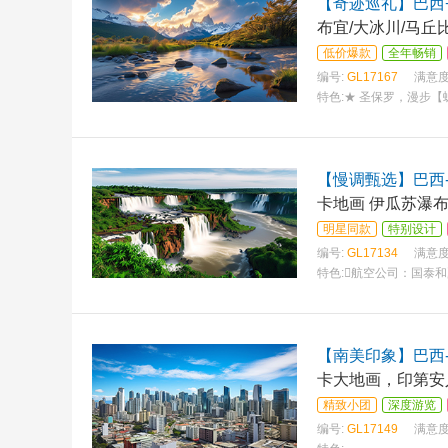
【奇迹巡礼】巴西
布宜/大冰川/马丘
低价爆款
全年畅销
编号:
GL17167
满意度
特色:
★ 圣保罗，漫步【
【慢调甄选】巴西-
卡地画 伊瓜苏瀑布
明星同款
特别设计
编号:
GL17134
满意度
特色:
航空公司：国泰和
【南美印象】巴西
卡大地画，印第安
精致小团
深度游览
编号:
GL17149
满意度