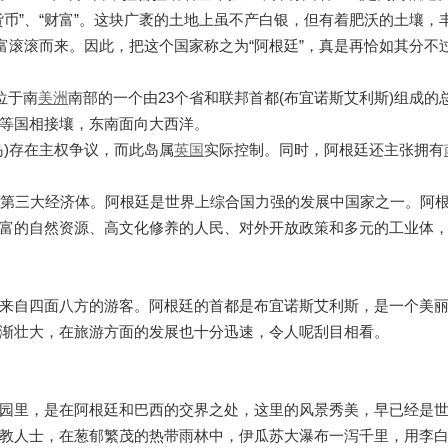
币”、“财富”。这块广袤的土地上虽不产白银，但有着肥沃的土壤，
富滚滚而来。因此，把这个国家称之为“阿根廷”，真是再恰如其分不
是位于南
美洲
南部的一个由23个省和联邦首都(布宜诺斯艾利斯)组成的
等国相接壤，东南面向大西洋。
岛)存在主权争议，而此岛属
英国
实际控制。同时，阿根廷还主张拥有
美第三大经济体。阿根廷是世界上综合国力强的发展中国家之一。阿
富的自然资源、高文化修养的人民、对外开放政策和多元的工业体
来自四面八方的游客。阿根廷的首都是布宜诺斯艾利斯，是一个美
逐渐壮大，在旅游方面的发展也十分迅速，令人呢刮目相看。
园里，是在阿根廷和巴西的交界之处，这里的风景秀美，早已经是
教人士，在葱郁繁茂的热带雨林中，伊瓜苏大瀑布一泻千里，用李白