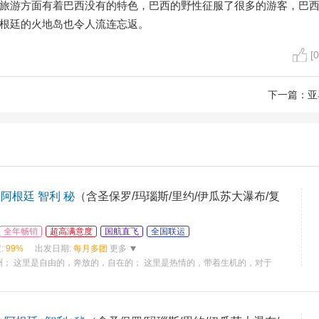
旅游方面有着巴西没有的特色，巴西的野性征服了很多的游客，巴
根廷的火地岛也令人流连忘返。
[0
下一篇：
亚
阿根廷 智利 秘
（含圣保罗/玛瑙斯/里约/伊瓜苏大瀑布/复
）
全年畅销
超高满意度
国航直飞
全国联运
:
99%
出发日期:
每月多团
更多
洲； 这里是自由的，奔放的，自在的； 这里是热情的，带着生机的，对于