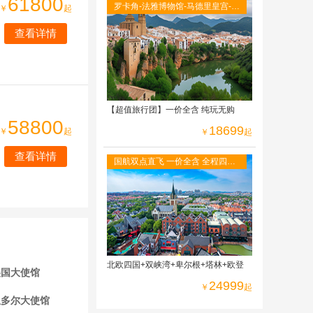
61800
罗卡角-法雅博物馆-马德里皇宫-阿
￥
起
尔罕布拉宫-古城托莱多-全程当地
查看详情
四星级酒店
【超值旅行团】一价全含 纯玩无购
58800
18699
￥
起
￥
起
查看详情
国航双点直飞 一价全含 全程四星
酒店 免费WIFI 二人游轮内舱 六菜
一汤
北欧四国+双峡湾+卑尔根+塔林+欧登
美国大使馆
24999
￥
起
瓜多尔大使馆