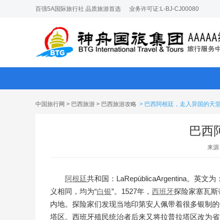
百强5A国际旅行社 品质旅游首选
业务许可证:L-BJ-CJ00080
中国旅行网
>
巴西旅游
>
巴西旅游攻略
> 巴西阿根廷，走入异国的天
巴西
来源
阿根廷
共和国：LaRepúblicaArgentina。英文为：
义相同，均为“
白银
”。1527年，
西班牙
探险家塞瓦斯
内地。探险家们发现当地印第安人佩带着很多银制的
塔区。西班牙殖民统治者后来又将拉普拉塔区改为省。