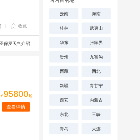
国内目的地
云南
海南
]
收藏
|
桂林
武夷山
华东
张家界
圣保罗天气介绍
贵州
九寨沟
西藏
西北
新疆
青甘宁
95800
￥
起
西安
内蒙古
查看详情
东北
三峡
青岛
大连