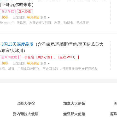
地亚哥,瓦尔帕来索）
低价爆款
达人必选
:
95%
出发日期:
每月多团
更多
里约热内卢、伊瓜苏、布宜诺斯艾利斯、利马、纳斯卡、圣地亚哥
圭3国13天深度品质
（含圣保罗/玛瑙斯/里约/两国伊瓜苏大
/布宜/大冰川）
超高满意度
一价全包 【境外小费】、【全程 WI FI】
:
98%
出发日期:
每月多团
更多
上海、成都、广州多口岸同飞，不走回头路 ，行李直挂南美 ★行程经典
巴西大使馆
加拿大大使馆
委内瑞拉大使馆
圭亚那大使馆
厄