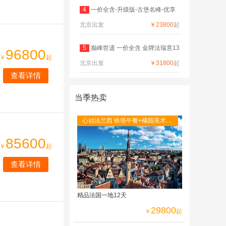
4
一价全含-升级版-古堡名峰-优享
北京出发
德
￥23800
起
5
巅峰世遗 一价全含 金牌法瑞意13
96800
￥
起
北京出发
日
￥31800
起
查看详情
当季热卖
心动法兰西 铁塔午餐+橘园美术馆
+圣米歇尔山+图卢茨航空馆+卡尔
85600
卡松城堡
￥
起
查看详情
精品法国一地12天
29800
￥
起