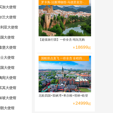
罗卡角-法雅博物馆-马德里皇宫-阿
买加大使馆
尔罕布拉宫-古城托莱多-全程当地
四星级酒店
尔兰大使馆
加利亚大使馆
法国大使馆
【超值旅行团】一价全含 纯玩无购
18699
森堡大使馆
￥
起
瑞士大使馆
国航双点直飞 一价全含 全程四星
酒店 免费WIFI 二人游轮内舱 六菜
英国大使馆
一汤
陶宛大使馆
耳其大使馆
北欧四国+双峡湾+卑尔根+塔林+欧登
加坡大使馆
24999
￥
起
伊朗大使馆