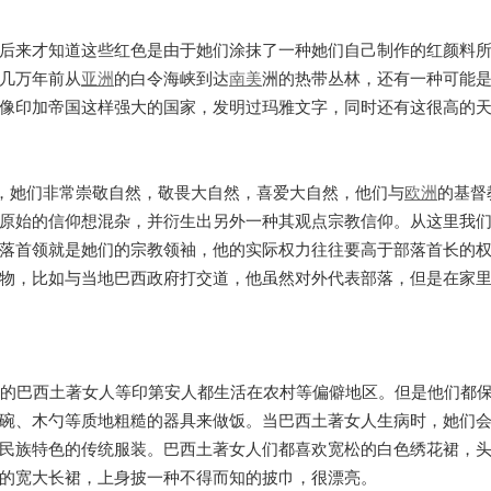
后来才知道这些红色是由于她们涂抹了一种她们自己制作的红颜料
几万年前从
亚洲
的白令海峡到达
南美
洲的热带丛林，还有一种可能
像印加帝国这样强大的国家，发明过玛雅文字，同时还有这很高的
西，她们非常崇敬自然，敬畏大自然，喜爱大自然，他们与
欧洲
的基督
原始的信仰想混杂，并衍生出另外一种其观点宗教信仰。从这里我
落首领就是她们的宗教领袖，他的实际权力往往要高于部落首长的
物，比如与当地巴西政府打交道，他虽然对外代表部落，但是在家
数的巴西土著女人等印第安人都生活在农村等偏僻地区。但是他们都
碗、木勺等质地粗糙的器具来做饭。当巴西土著女人生病时，她们
民族特色的传统服装。巴西土著女人们都喜欢宽松的白色绣花裙，
的宽大长裙，上身披一种不得而知的披巾，很漂亮。