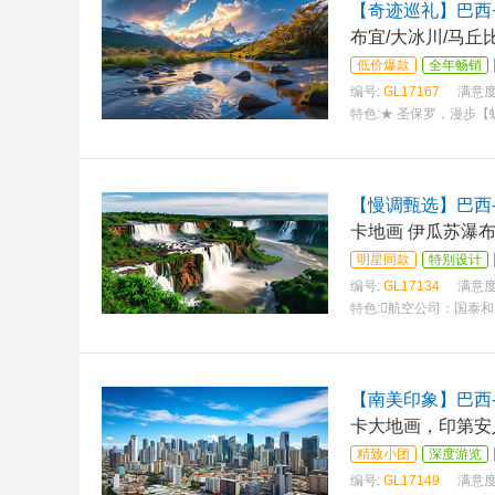
【奇迹巡礼】巴西
布宜/大冰川/马丘
低价爆款
全年畅销
编号:
GL17167
满意度
特色:
★ 圣保罗，漫步【
【慢调甄选】巴西-
卡地画 伊瓜苏瀑布
明星同款
特别设计
编号:
GL17134
满意度
特色:
航空公司：国泰和
【南美印象】巴西
卡大地画，印第安
精致小团
深度游览
编号:
GL17149
满意度