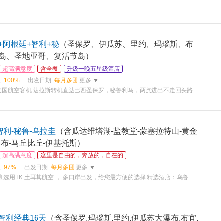
+阿根廷+智利+秘
（圣保罗、伊瓜苏、里约、玛瑙斯、布
岛、圣地亚哥、复活节岛）
超高满意度
含全餐
升级一晚五星级酒店
:
100%
出发日期:
每月多团
更多
美国航空客机 达拉斯转机直达巴西圣保罗，秘鲁利马，两点进出不走回头路
智利-秘鲁-乌拉圭
（含瓜达维塔湖-盐教堂-蒙塞拉特山-黄金
布-马丘比丘-伊基托斯）
超高满意度
这里是自由的，奔放的，自在的
:
97%
出发日期:
每月多团
更多
班选用TK 土耳其航空 ， 多口岸出发，给您最方便的选择 精选酒店：乌鲁
-智利经典16天
（含圣保罗,玛瑙斯,里约,伊瓜苏大瀑布,布宜,