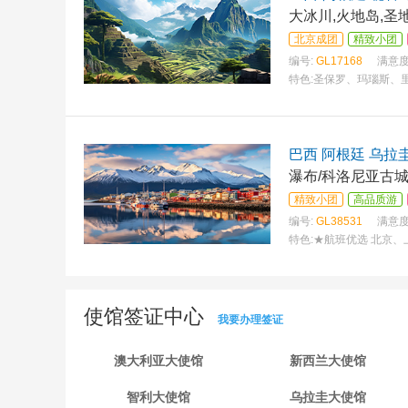
大冰川,火地岛,圣
北京成团
精致小团
编号:
GL17168
满意度
特色:
圣保罗、玛瑙斯、
巴西 阿根廷 乌拉
瀑布/科洛尼亚古城
精致小团
高品质游
编号:
GL38531
满意度
特色:
★航班优选 北京、
使馆签证中心
我要办理签证
澳大利亚大使馆
新西兰大使馆
智利大使馆
乌拉圭大使馆