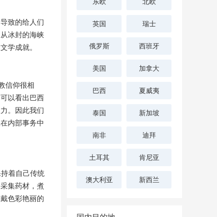
东欧
北欧
所导致的给人们
英国
瑞士
是从冰封的海峡
俄罗斯
西班牙
天文学成就。
美国
加拿大
教信仰很相
巴西
夏威夷
们可以看出巴西
权力。因此我们
泰国
新加坡
里在内部事务中
南非
迪拜
土耳其
肯尼亚
保持着自己传统
澳大利亚
新西兰
会采集药材，煮
头戴色彩艳丽的