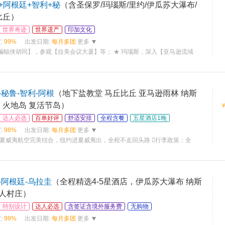
+阿根廷+智利+秘
（含圣保罗/玛瑙斯/里约/伊瓜苏大瀑布/
比丘）
世界奇迹
世界遗产
印加文化
:
99%
出发日期:
每月多团
更多
蝙蝠侠胡同】，参观【拉美会议大厦】等； ★ 玛瑙斯，深入【亚马逊流域
秘鲁-智利-阿根
（地下盐教堂 马丘比丘 亚马逊雨林 纳斯
 火地岛 复活节岛）
达人必选
百单好评
舒适安排
全程含餐
五星酒店1晚
:
98%
出发日期:
每月多团
更多
夏威夷航空完美结合，纽约进夏威夷出，全程不走回头路 行李政策：全
-阿根廷-乌拉圭
（全程精选4-5星酒店，伊瓜苏大瀑布 纳斯
人村庄）
特别设计
达人必选
含签证含境外服务费
无购物
:
99%
出发日期:
每月多团
更多