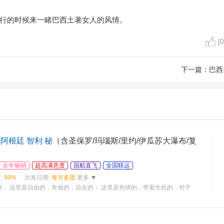
行的时候来一睹巴西土著女人的风情。
[0
下一篇：
巴西
阿根廷 智利 秘
（含圣保罗/玛瑙斯/里约/伊瓜苏大瀑布/复
）
全年畅销
超高满意度
国航直飞
全国联运
:
99%
出发日期:
每月多团
更多
洲； 这里是自由的，奔放的，自在的； 这里是热情的，带着生机的，对于