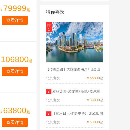
79999
￥
起
猜你喜欢
查看详情
top
1
106800
￥
起
【传奇之路】美国东西海岸+旧金山
查看详情
北京出发
￥65800
起
2
质品英国+爱尔兰+高地+爱尔兰
北京出发
深度
￥39800
起
63800
￥
起
3
【冰河日记-旷野史诗】 北欧四国
查看详情
北京出发
双
￥53800
起