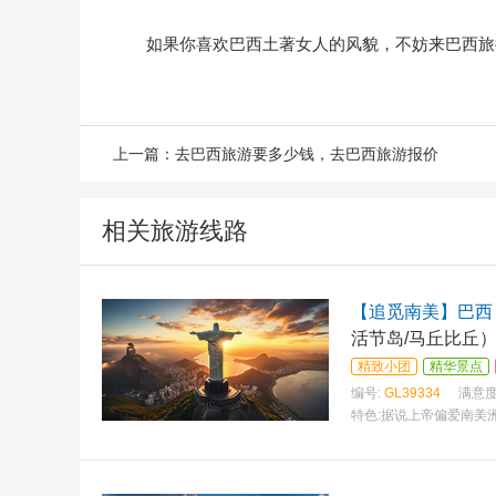
如果你喜欢巴西土著女人的风貌，不妨来巴西旅
上一篇：
去巴西旅游要多少钱，去巴西旅游报价
相关旅游线路
【追觅南美】巴西 
活节岛/马丘比丘
精致小团
精华景点
编号:
GL39334
满意度
特色:
据说上帝偏爱南美