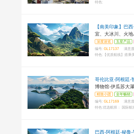
特色:
【南美印象】巴西
宜、大冰川、火地
深度游览
五星产品
编号:
GL17137
满意度
特色:
【优质航线】搭乘
哥伦比亚-阿根廷-
博物馆-伊瓜苏大瀑
精致小团
全年畅销
编号:
GL17169
满意度
特色:
优选航班： 国际航
巴西-阿根廷-秘鲁