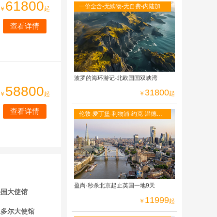
61800
一价全含-无购物-无自费-内陆加飞
￥
起
不走回头路-双点进出-峡湾游船-观
查看详情
光小火车
波罗的海环游记-北欧国国双峡湾
58800
31800
￥
起
￥
起
查看详情
伦敦-爱丁堡-利物浦-约克-温德米
尔湖区-牛津大学-莎士比亚故居-伦
敦自由活动
盈尚·秒杀北京起止英国一地9天
美国大使馆
11999
￥
起
瓜多尔大使馆