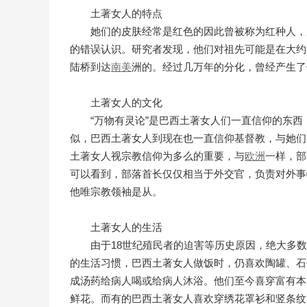
土著女人的特点
她们的皮肤经常是红色的因此曾被称为红种人，
的错误认识。研究者发现，他们对祖先可能是在大约
陆桥到达
南美
洲的。经过几万年的分化，曾经产生了
土著女人的文化
“万物有灵论”是巴西土著女人们一直信仰的东
似，巴西土著女人到现在也一直信仰基督教，与她们
土著女人视宗教信仰为多么的重要，与
欧洲
一样，部
可以看到，部落首长仅仅相当于外交官，负责对外事
他唯宗教领袖是从。
土著女人的生活
由于18世纪殖民者的迫害等历史原因，绝大多
的生活习惯，巴西土著女人做饭时，仍喜欢陶罐、石
成汤药给病人喝或给病人沐浴。他们至今喜穿富有本
鲜花。而有的巴西土著女人喜欢穿绣花罩衫和竖条纹