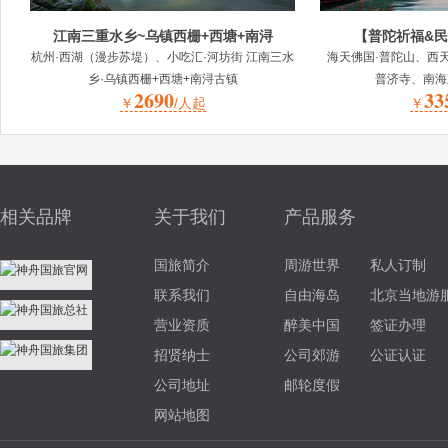
江南三重水乡~乌镇西栅+西塘+南浔
【普陀祈福&民
杭州·西湖（漫步苏堤）、小吃汇·河坊街 江南三水
海天佛国·普陀山、西
乡·乌镇西栅+西塘+南浔古镇
普济寺、南海
2690
33
￥
/人起
￥
相关品牌
关于我们
产品服务
国旅简介
周游世界
私人订制
联系我们
自由海岛
北京当地游
营业资质
醉美中国
签证办理
招贤纳士
公司郊游
公证认证
公司地址
邮轮度假
网站地图