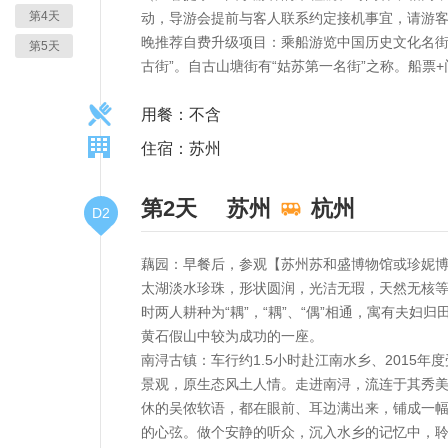
第4天
动，导游会提前与客人联系约定接机事宜，请游客
晚推荐自费升级项目：乘船游览中国历史文化名街
第5天
古街”。自古山塘街有“姑苏第一名街”之称。船票+门
用餐：不含
住宿：苏州
第2天
苏州
杭州
D2
藕园：早餐后，参观【苏州苏和盛博物馆或珍妮博物
太湖淡水珍珠，形状圆润，光洁无瑕，天然无核等
时两人耕种为“耦”，“耦”、“偶”相通，寓有夫
黄石假山中较为成功的一座。
南浔古镇：车行约1.5小时赴江南水乡、2015
景观，原生态风土人情。走进南浔，流连于其秀
休的吴侬软语，都在眼前、耳边满出来，铺成一
的心弦。做个安静的听众，沉入水乡的记忆中，聆