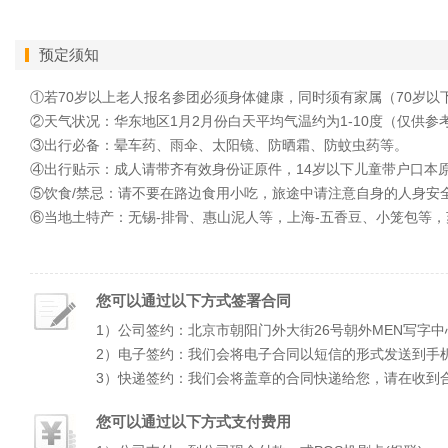
预定须知
①若70岁以上老人报名参团必须身体健康，同时须有
②天气状况：华东地区1月2月份白天平均气温约为
③出行必备：晕车药、雨伞、太阳镜、防晒霜
④出行贴示：成人请带齐有效身份证原件，14岁以
⑤饮食/禁忌：请不要在路边食用小吃，旅途中请注意自身的人
⑥当地土特产：无锡-排骨、惠山泥人等，上海-五香豆、小笼包等，
您可以通过以下方式签署合同
1）公司签约：北京市朝阳门外大街26号朝外MEN写字中
2）电子签约：我们会将电子合同以短信的形式发送到手
3）快递签约：我们会将盖章的合同快递给您，请在收到
您可以通过以下方式支付费用