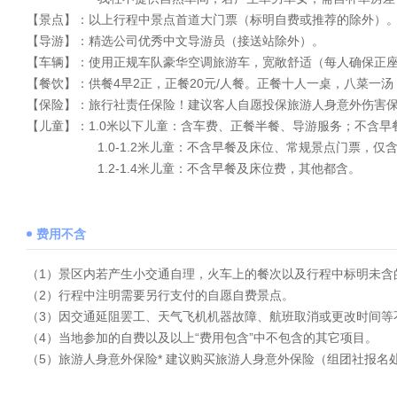
【景点】：以上行程中景点首道大门票（标明自费或推荐的除外）
【导游】：精选公司优秀中文导游员（接送站除外）。
【车辆】：使用正规车队豪华空调旅游车，宽敞舒适（每人确保正
【餐饮】：供餐4早2正，正餐20元/人餐。正餐十人一桌，八菜一
【保险】：旅行社责任保险！建议客人自愿投保旅游人身意外伤害
【儿童】：1.0米以下儿童：含车费、正餐半餐、导游服务；不含早
1.0-1.2米儿童：不含早餐及床位、常规景点门票，仅含
1.2-1.4米儿童：不含早餐及床位费，其他都含。
费用不含
（1）景区内若产生小交通自理，火车上的餐次以及行程中标明未
（2）行程中注明需要另行支付的自愿自费景点。
（3）因交通延阻罢工、天气飞机机器故障、航班取消或更改时间
（4）当地参加的自费以及以上“费用包含”中不包含的其它项目。
（5）旅游人身意外保险* 建议购买旅游人身意外保险（组团社报名