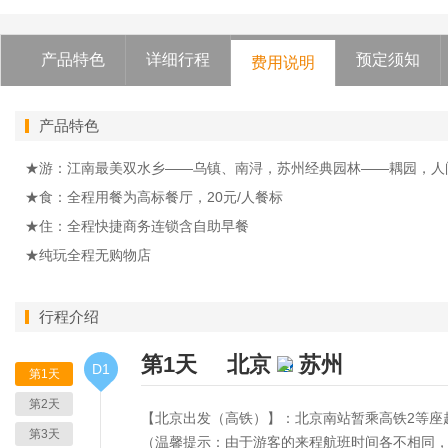
产品特色
详细行程
预定须知
费用说明
产品特色
★游：江南最美双水乡——乌镇、南浔，苏州经典园林——耦园，人
★食：全程用餐为高标餐厅，20元/人餐标
★住：全程快捷商务连锁含自助早餐
★纯玩全程无购物店
行程介绍
第1天
北京
苏州
D1
第1天
第2天
【北京出发（高铁）】：北京南站暂乘高铁2等座
第3天
（温馨提示：由于游客的来程航班时间各不相同