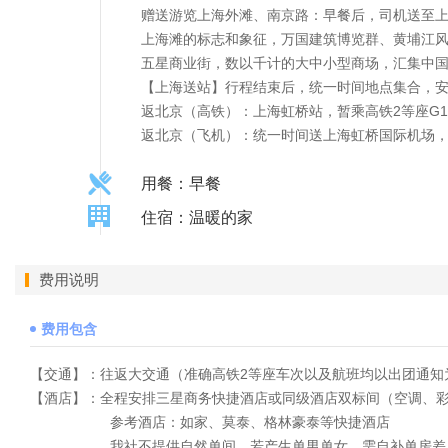
赠送游览上海外滩、南京路：早餐后，司机送至
上海滩的标志和象征，万国建筑博览群、黄埔江
五星商业街，数以千计的大中小型商场，汇集中
【上海送站】行程结束后，统一时间地点集合，
返北京（高铁）：上海虹桥站，暂乘高铁2等座G18次（1
返北京（飞机）：统一时间送上海虹桥国际机场
用餐：早餐
住宿：温暖的家
费用说明
费用包含
【交通】：往返大交通（准确高铁2等座车次以及航班均以出团通知
【酒店】：全程安排三星商务快捷酒店或同级酒店双标间（空调、
参考酒店：如家、莫泰、格林豪泰等快捷酒店
我社不提供自然单间，若产生单男单女，需自补单房差，全程