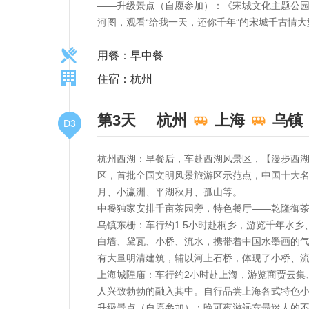
——升级景点（自愿参加）：《宋城文化主题公园
河图，观看“给我一天，还你千年”的宋城千古情
用餐：早中餐
住宿：杭州
第3天
杭州
上海
乌镇
D3
杭州西湖：早餐后，车赴西湖风景区，【漫步西湖
区，首批全国文明风景旅游区示范点，中国十大
月、小瀛洲、平湖秋月、孤山等。
中餐独家安排千亩茶园旁，特色餐厅——乾隆御茶
乌镇东栅：车行约1.5小时赴桐乡，游览千年水乡
白墙、黛瓦、小桥、流水，携带着中国水墨画的
有大量明清建筑，辅以河上石桥，体现了小桥、
上海城隍庙：车行约2小时赴上海，游览商贾云集
人兴致勃勃的融入其中。自行品尝上海各式特色
升级景点（自愿参加）：晚可夜游远东最迷人的