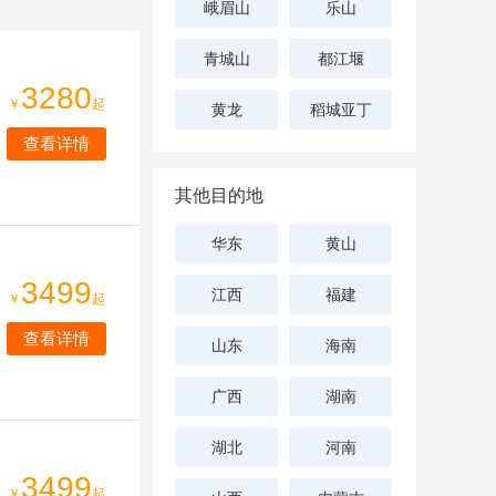
峨眉山
乐山
青城山
都江堰
3280
￥
起
黄龙
稻城亚丁
查看详情
其他目的地
华东
黄山
3499
江西
福建
￥
起
查看详情
山东
海南
广西
湖南
湖北
河南
3499
￥
起