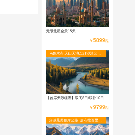
无限北疆全景15天
5899
￥
起
乌鲁木齐,天山天池,S21沙漠公路,
喀纳斯图瓦人家访,禾木村,五彩滩,
独库公路,唐
【首席天际疆湖】双飞8日/双卧10日
9799
￥
起
穿越最美独库公路+唐布拉百里画
廊