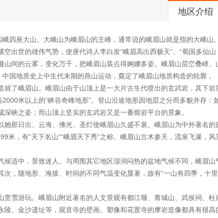
地区介绍
、四峨四座大山。大峨山为峨眉山的主峰，通常说的峨眉山就是指的大峨山
空出世的雄伟气势，使唐代诗人李白发“峨眉高出西极天”、“蜀国多仙山
漫山间的云雾，变化万千，把峨眉山装点得婀娜多姿。峨眉山层峦叠嶂、
喻。中国地质史上中生代末期的燕山运动，奠定了峨眉山地质构造的轮廓，
造就了峨眉山。峨眉山由于山顶上是一大片古生代喷出的玄武岩，其下岩
2000米以上的“峡谷奇峰地形”。登山沿途地形因地层之分而多貌并存：
成深峡之姿；而山顶上坚实的玄武岩又是一番熔岩平台的景象。
以她那日出、云海、佛光、圣灯使峨眉山久盛不衰。峨眉山为中外著名的
099米，有“天下名山”“峨眉天下秀”之称。峨眉山古木参天，流泉飞瀑，
气候适中，景致迷人。与周围其它地区湿润闷热的盆地气候不同，峨眉山
其次，随地形、海拔、时间的不同气温变化显著，故有“一山有四季，十里
山赏雪游玩。峨眉山附近著名的人文景观有都江堰、青城山、武侯祠、杜
永陵、金沙遗址等，观音寺的壁画、塑像和花置寺的摩岩造像都具有很高