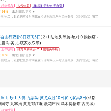
精华景点
人气热卖
真纯玩-无购物-无自费
:
98%
出发日期:
更多
0 购物店 ，让你把更多时间花在沿途吃喝玩乐与流连美景 【精华景点】萌宝
水利工程—都江堰童话世界—九寨沟 ，瑶池仙境—黄龙 ，佛教圣地—峨眉
都自由行双卧8日双飞6日
( 2+1 陆地头等舱-绝对 0 购物店 -
九寨沟-黄龙-蔵家欢乐颂)
全年畅销
绝对 0 购物店- 2+1 陆地头等舱
:
93%
出发日期:
更多
0 购物店 ，让你把更多时间花在沿途吃喝玩乐与流连美景 【精华景点】萌宝
千年水利工程—都江堰童话世界—九寨沟 ，瑶池仙境—黄龙 【豪华座驾】行程
眉山-乐山大佛-九寨沟-黄龙双卧10日双飞双高8日
(成都
报国寺 九寨沟 黄龙都江堰 漫花庄园 乌木博物馆 古羌城)
超值赠送