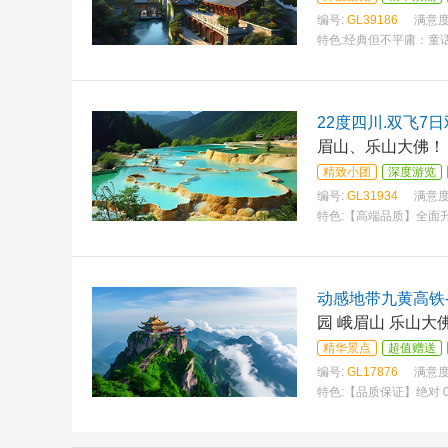
编号:
GL39186
满意度
特色:
经典但不平庸：童
的行车标识 酒店定位准
22度四川.双飞7
眉山、乐山大佛！，1
精致小团
深度游览
编号:
GL31934
满意度
特色:
【高端品质】全面升
全程国际挂五.24小时
动感地带九黄高铁
园 峨眉山 乐山大佛
精华景点
超值赠送
编号:
GL17876
满意度
特色:
【品质保证】绝对 
乐园—熊猫基地、千年古