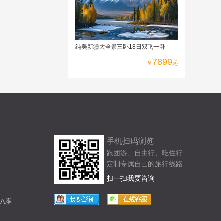
纯美新疆大全景三卧18日双飞一卧
7899
￥
起
手机扫码浏览
跟团游、自由行、吃住行
定制专属自己的旅行线路
扫一扫我要咨询
A座