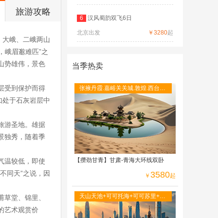
旅游攻略
6
汉风蜀韵双飞6日
北京出发
￥3280
起
。大峨、二峨两山
，峨眉邈难匹”之
山势雄伟，景色
当季热卖
层受到保护而得
张掖丹霞.嘉峪关关城.敦煌.西台吉
乃尔湖. 红崖地貌.水上雅丹.翡翠
如处于石灰岩层中
湖.茶卡.青海
旅游圣地。雄据
风景独秀，随着季
【攒劲甘青】甘肃-青海大环线双卧
气温较低，即使
不同天”之说，因
3580
￥
起
天山天池+可可托海+可可苏里+五
甫草堂、锦里、
彩滩+禾木+喀纳斯 草原神石城
的艺术观赏价
+G219 公路+乌尔禾