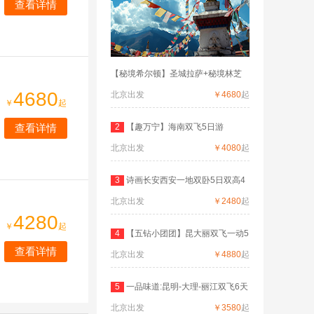
查看详情
【秘境希尔顿】圣城拉萨+秘境林芝
4680
北京出发
￥4680
起
￥
起
查看详情
2
【趣万宁】海南双飞5日游
北京出发
￥4080
起
3
诗画长安西安一地双卧5日双高4
北京出发
日
￥2480
起
4280
￥
起
4
【五钻小团团】昆大丽双飞一动5
查看详情
北京出发
晚
￥4880
起
5
一品味道:昆明-大理-丽江双飞6天
北京出发
￥3580
起