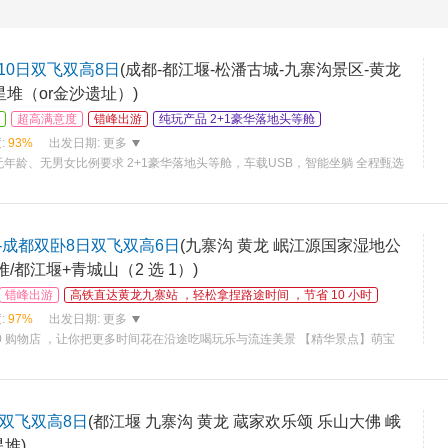
10日双飞双高8日
(成都-都江堰-松潘古城-九寨沟景区-黄龙
星堆（or金沙遗址）)
超高满意度
错峰出游
纯玩产品 2+1豪华落地头等舱
:
93%
出发日期:
更多
年龄、无男女比例要求 2+1豪华落地头等舱，车载USB，智能坐躺 全程甄选
九寨沟一晚助眠热牛奶 专车接送站/机，拒接等待，随到随走 赠送藏家欢
-成都双卧8日双飞双高6日
(九寨沟 黄龙 岷江源国家湿地公
/都江堰+青城山（2 选 1）)
错峰出游
高铁直达黄龙九寨站 ，轻松拿捏路途时间 ，节省 10 小时
:
97%
出发日期:
更多
0 购物店 ，让你把更多时间花在沿途吃喝玩乐与流连美景 【精华景点】萌宝
文明—三星堆 ，千年水利工程—都江堰 童话世界—九寨沟 ，瑶池仙境—
日双飞双高8日
(都江堰 九寨沟 黄龙 蔵家欢乐颂 乐山大佛 峨
堆)