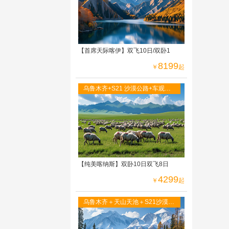
【首席天际喀伊】双飞10日/双卧1
8199
￥
起
乌鲁木齐+S21 沙漠公路+车观吉
力湖+阿禾公路+禾木+喀纳斯 五彩
滩+世界魔鬼城
【纯美喀纳斯】双卧10日双飞8日
4299
￥
起
乌鲁木齐＋天山天池＋S21沙漠高
速＋阿禾公路 ＋喀纳斯湖＋禾木
村＋五彩滩