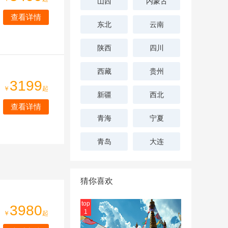
山西
内蒙古
查看详情
东北
云南
陕西
四川
西藏
贵州
3199
￥
起
新疆
西北
查看详情
青海
宁夏
青岛
大连
猜你喜欢
top
3980
1
￥
起