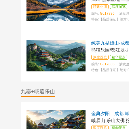
精致小团
深度游览
编号:
GL17836
满意度
特色:
【品质保证】绝对 
乐园—熊猫基地 ，千年
纯美九姑娘山-成
熊猫乐园/都江堰-
深度游览
精华景点
编号:
GL17835
满意度
特色:
【品质保证】绝对 
乐园—熊猫乐园 or 
九寨+峨眉乐山
金典夕阳：成都-峨
峨眉山 乐山大佛 
深度游览
精华景点