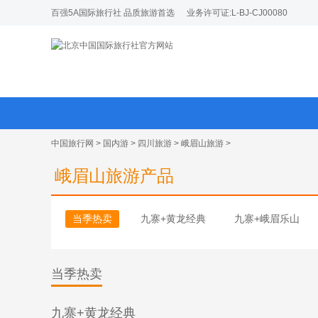
百强5A国际旅行社 品质旅游首选
业务许可证:L-BJ-CJ00080
中国旅行网
>
国内游
>
四川旅游
>
峨眉山旅游
>
峨眉山旅游产品
当季热卖
九寨+黄龙经典
九寨+峨眉乐山
当季热卖
九寨+黄龙经典