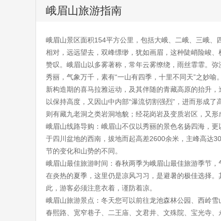
峨眉山旅游指南
峨眉山景区面积154平方公里，包括大峨、二峨、三峨
相对，远远望去，双峰缥缈，犹如画眉，这种陡峭险峻、横
赞叹。峨眉山以多雾著称，常年云雾缭绕，雨丝霏霏。弥
秀丽，气象万千，素有“一山有四季，十里不同天”之妙
新构造期的喜马拉雅运动，及其伴随的青藏高原的抬升，
以保持高度，又因山中内部“瀑流切割强烈”，进而形成了高
则有藏九老洞之类岩洞地貌；经花岗岩及变质岩区，又形
峨眉山线路导购：峨眉山不仅以秀丽的景色名扬四海，更
于四川盆地的西南，拔地而起高差2600余米，主峰高达3
节的变化和山势的不同。
峨眉山最佳旅游时间：春秋两季为峨眉山最佳旅游季节，
在炎热的夏季，这里仍是凉风习习，是避暑的极佳选择。
此，游客必须注意衣着，谨防着凉。
峨眉山旅游景点：冬天您可以前往龙池森林公园、西岭雪
春熙路、宽窄巷子、二王庙、文君井、文殊院、宝光寺、