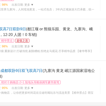
:
98%
出发日期:
更多
话世界九寨沟，人间瑶池黄龙，一站式包含； 3年内正规旅游大巴承载，统一
确：保证干净卫生舒适安全，只为最合适的你 餐饮精心挑选：全部
日双高7日双卧9日
(都江堰 or 熊猫乐园、黄龙、九寨沟、峨
2-20 人团！0 车销)
精华景点
超值之选
:
98%
出发日期:
更多
级.重新设计.打破传统.剔除糟粕.拒绝走马观花.尽享精华品质 【奢华尊享】
空调热水.洗漱用品一应俱全 【精彩纷呈】两次峨眉山，让行程更科学、轻
-成都双卧9日双飞双高7日
(九寨沟 黄龙 岷江源国家湿地公
)
绝对 0 购物店-2+1 陆地头等舱保姆车豪华座驾
:
95%
出发日期:
更多
0 购物店 ，让你把更多时间花在沿途吃喝玩乐与流连美景 【精华景点】萌宝
文明—三星堆 ，千年水利工程—都江堰 童话世界—九寨沟 ，瑶池仙境—