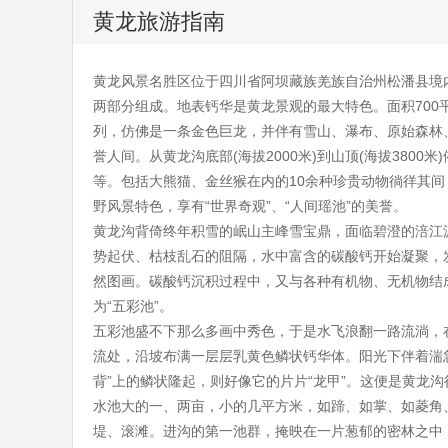
黄龙旅游指南
黄龙风景名胜区位于四川省阿坝藏族羌族自治州松潘县境内
两部分组成。地表钙华是黄龙景观的最大特色。面积700
列，仿佛是一条金色巨龙，并伴有雪山、瀑布、原始森林
誉人间。从黄龙沟底部(海拔2000米)到山顶(海拔38
等。包括大熊猫、金丝猴在内的10余种珍贵动物徜徉其
野风景特色，享有“世界奇观”、“人间瑶池”的美誉。
黄龙沟背倚终年积雪的岷山主峰雪宝鼎，面临碧澄的涪江
势起伏、枯枝乱石的阻隔，水中富含的碳酸钙开始凝聚，
然图画。碳酸钙沉积过程中，又与各种有机物、无机物结
为“五彩池”。
五彩池盛不下那么多画中秀色，于是水飞浪翻一路流淌，
流处，沿坡布满一层层乳黄色鳞状钙华体。阳光下伴着湍
背”上的鳞状隆起，则好像它的片片“龙甲”。这便是黄龙
水池大的一、两亩，小的几平方米，如蹄、如掌、如菱角
堤、滚滩。进沟的第一池群，掩映在一片葱郁的密林之中