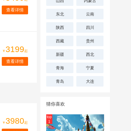
山西
内蒙古
查看详情
东北
云南
陕西
四川
西藏
贵州
3199
￥
起
新疆
西北
查看详情
青海
宁夏
青岛
大连
猜你喜欢
top
3980
1
￥
起