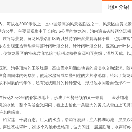
地区介绍
。海拔在3000米以上，是中国最高的风景名胜区之一。风景区由黄龙
平方公里。主要景观集中于长约3.6公里的黄龙沟，沟内遍布碳酸钙华沉
、峡谷等景观。黄龙风景名胜区既以独特的岩溶景观著称于世，也以丰富
00米)依次出现亚热带常绿与落叶阔叶混交林、针叶阔叶混交林、亚高山针叶
间，使黄龙景区的特殊岩溶地貌与珍稀动植物资源相互交织，浑然天成。以
源流。沟谷顶端的玉翠峰麓，高山雪水和涌出地表的岩溶水交融流淌。随
发育国固体的钙华埂，使流水潴留成层叠相连的大片彩池群，绘出了黄龙
成不同质的钙华体，还有光线照射的种种变化，形成池水同源而色泽不一
在长达2.5公里的脊状坡地上，形成了气势磅颉的又一奇观——金沙铺地
急的水波，整个沟谷金光闪闪，看上去恰似一条巨大的黄龙从雪山上飞腾
沟得名的缘由。
、如宝莲、千姿百态。巨大的水流，沿沟谷漫游，注入梯湖彩池，层层跌
，穿过苍枝翠叶，20多个彩池参差错落，波光闪烁，层层跌落，水声叮咚