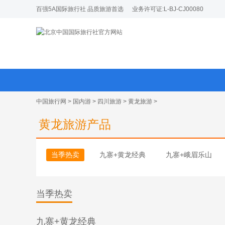
百强5A国际旅行社 品质旅游首选
业务许可证:L-BJ-CJ00080
中国旅行网
>
国内游
>
四川旅游
>
黄龙旅游
>
黄龙旅游产品
当季热卖
九寨+黄龙经典
九寨+峨眉乐山
当季热卖
九寨+黄龙经典