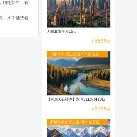
，栩栩如生；有
亮；水下铺垫着
无限北疆全景15天
5899
￥
起
乌鲁木齐,天山天池,S21沙漠公路,
喀纳斯图瓦人家访,禾木村,五彩滩,
独库公路,唐
【首席天际疆湖】双飞8日/双卧10日
9799
￥
起
穿越最美独库公路+唐布拉百里画
廊