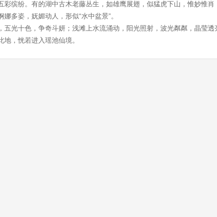
五彩缤纷。有的湖中古木老藤丛生，如雄鹰展翅，似猛虎下山，惟妙惟肖
娜多姿，妩媚动人，形似“水中盆景”。
，五光十色，争奇斗妍；浅滩上水流涌动，阳光照射，波光粼粼，晶莹透
此地，恍若进入瑶池仙境。