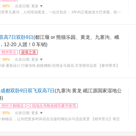
:
98%
出发日期:
更多
话世界九寨沟，人间瑶池黄龙，一站式包含； 3年内正规旅游大巴承载，统一
确：保证干净卫生舒适安全，只为最合适的你 餐饮精心挑选：全部
日双高7日双卧9日
(都江堰 or 熊猫乐园、黄龙、九寨沟、峨
2-20 人团！0 车销)
精华景点
超值之选
:
98%
出发日期:
更多
级.重新设计.打破传统.剔除糟粕.拒绝走马观花.尽享精华品质 【奢华尊享】
空调热水.洗漱用品一应俱全 【精彩纷呈】两次峨眉山，让行程更科学、轻
-成都双卧9日双飞双高7日
(九寨沟 黄龙 岷江源国家湿地公
)
绝对 0 购物店-2+1 陆地头等舱保姆车豪华座驾
:
95%
出发日期:
更多
0 购物店 ，让你把更多时间花在沿途吃喝玩乐与流连美景 【精华景点】萌宝
文明—三星堆 ，千年水利工程—都江堰 童话世界—九寨沟 ，瑶池仙境—