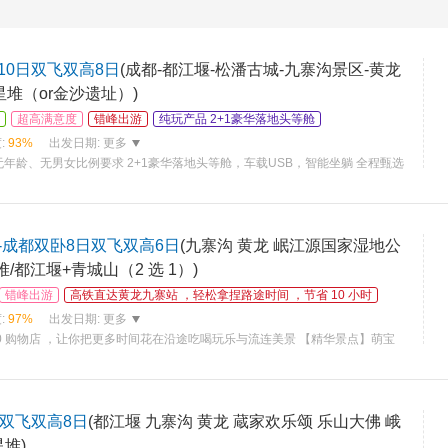
10日双飞双高8日
(成都-都江堰-松潘古城-九寨沟景区-黄龙
星堆（or金沙遗址）)
超高满意度
错峰出游
纯玩产品 2+1豪华落地头等舱
:
93%
出发日期:
更多
年龄、无男女比例要求 2+1豪华落地头等舱，车载USB，智能坐躺 全程甄选
九寨沟一晚助眠热牛奶 专车接送站/机，拒接等待，随到随走 赠送藏家欢
-成都双卧8日双飞双高6日
(九寨沟 黄龙 岷江源国家湿地公
/都江堰+青城山（2 选 1）)
错峰出游
高铁直达黄龙九寨站 ，轻松拿捏路途时间 ，节省 10 小时
:
97%
出发日期:
更多
0 购物店 ，让你把更多时间花在沿途吃喝玩乐与流连美景 【精华景点】萌宝
文明—三星堆 ，千年水利工程—都江堰 童话世界—九寨沟 ，瑶池仙境—
日双飞双高8日
(都江堰 九寨沟 黄龙 蔵家欢乐颂 乐山大佛 峨
堆)