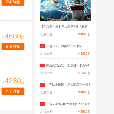
查看详情
【秘境希尔顿】圣城拉萨+秘境林芝
4680
北京出发
￥4680
起
￥
起
查看详情
2
【趣万宁】海南双飞5日游
北京出发
￥4080
起
3
诗画长安西安一地双卧5日双高4
北京出发
日
￥2480
起
4280
￥
起
4
【五钻小团团】昆大丽双飞一动5
查看详情
北京出发
晚
￥4880
起
5
一品味道:昆明-大理-丽江双飞6天
北京出发
￥3580
起