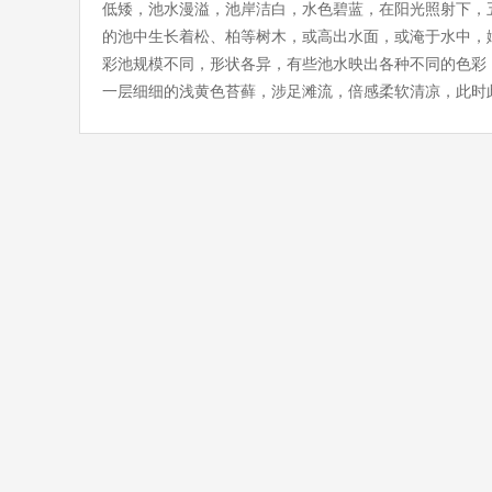
低矮，池水漫溢，池岸洁白，水色碧蓝，在阳光照射下，
的池中生长着松、柏等树木，或高出水面，或淹于水中，婀
彩池规模不同，形状各异，有些池水映出各种不同的色彩
一层细细的浅黄色苔藓，涉足滩流，倍感柔软清凉，此时