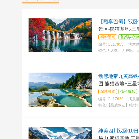
【颐享巴蜀】双卧
景区-熊猫基地-三
精华景点
爸妈放心游
编号:
GL17955
满意度
特色:
无人数、无户籍、无
网评三钻酒店 贴心赠送
动感地带九黄高铁
园 熊猫基地+三星堆
深度游览
低价爆款
编号:
GL17839
满意度
特色:
【品质保证】绝对 
乐园—熊猫基地、千年古
纯美四川双卧10
眉山 熊猫基地 三星