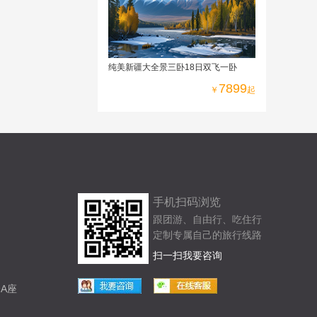
纯美新疆大全景三卧18日双飞一卧
7899
￥
起
手机扫码浏览
跟团游、自由行、吃住行
定制专属自己的旅行线路
扫一扫我要咨询
A座