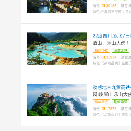
编号:
GL39186
满意度
特色:
经典但不平庸：童
的行车标识 酒店定位准
22度四川.双飞7
眉山、乐山大佛！，1
精致小团
深度游览
编号:
GL31934
满意度
特色:
【高端品质】全面升
全程国际挂五.24小时
动感地带九黄高铁
园 峨眉山 乐山大佛
精华景点
超值赠送
编号:
GL17876
满意度
特色:
【品质保证】绝对 
乐园—熊猫基地、千年古