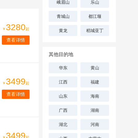
峨眉山
乐山
青城山
都江堰
3280
￥
起
黄龙
稻城亚丁
查看详情
其他目的地
华东
黄山
3499
江西
福建
￥
起
查看详情
山东
海南
广西
湖南
湖北
河南
3499
￥
起