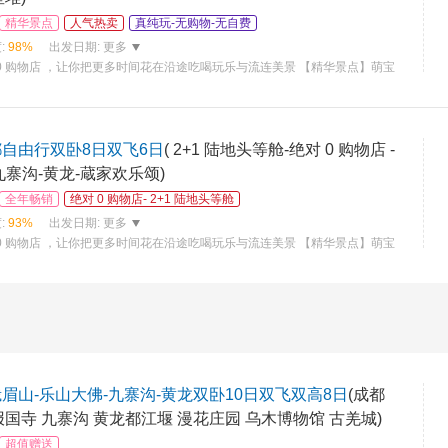
精华景点
人气热卖
真纯玩-无购物-无自费
:
98%
出发日期:
更多
0 购物店 ，让你把更多时间花在沿途吃喝玩乐与流连美景 【精华景点】萌宝
水利工程—都江堰童话世界—九寨沟 ，瑶池仙境—黄龙 ，佛教圣地—峨眉
都自由行双卧8日双飞6日
( 2+1 陆地头等舱-绝对 0 购物店 -
九寨沟-黄龙-蔵家欢乐颂)
全年畅销
绝对 0 购物店- 2+1 陆地头等舱
:
93%
出发日期:
更多
0 购物店 ，让你把更多时间花在沿途吃喝玩乐与流连美景 【精华景点】萌宝
千年水利工程—都江堰童话世界—九寨沟 ，瑶池仙境—黄龙 【豪华座驾】行程
眉山-乐山大佛-九寨沟-黄龙双卧10日双飞双高8日
(成都
报国寺 九寨沟 黄龙都江堰 漫花庄园 乌木博物馆 古羌城)
超值赠送