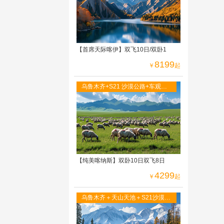
【首席天际喀伊】双飞10日/双卧1
8199
￥
起
乌鲁木齐+S21 沙漠公路+车观吉
力湖+阿禾公路+禾木+喀纳斯 五彩
滩+世界魔鬼城
【纯美喀纳斯】双卧10日双飞8日
4299
￥
起
乌鲁木齐＋天山天池＋S21沙漠高
速＋阿禾公路 ＋喀纳斯湖＋禾木
村＋五彩滩