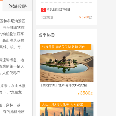
旅游攻略
6
汉风蜀韵双飞6日
北京出发
￥3280
起
景区和牟尼沟景区
积，并呈梯田状排
的动植物资源享
当季热卖
林、高山灌丛草甸
其雄、峻、奇、
张掖丹霞.嘉峪关关城.敦煌.西台吉
乃尔湖. 红崖地貌.水上雅丹.翡翠
湖.茶卡.青海
着流速缓急、地
奇观的第一幅天
，人们便称它
【攒劲甘青】甘肃-青海大环线双卧
。原来，在山水漫
而下，“龙腰龙
3580
￥
起
天山天池+可可托海+可可苏里+五
落，穿林、越
彩滩+禾木+喀纳斯 草原神石城
；有的池群池埂
+G219 公路+乌尔禾