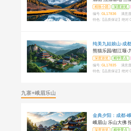
精致小团
深度游览
编号:
GL17836
满意度
特色:
【品质保证】绝对 
乐园—熊猫基地 ，千年
纯美九姑娘山-成
熊猫乐园/都江堰-
深度游览
精华景点
编号:
GL17835
满意度
特色:
【品质保证】绝对 
乐园—熊猫乐园 or 
九寨+峨眉乐山
金典夕阳：成都-峨
峨眉山 乐山大佛 
深度游览
精华景点