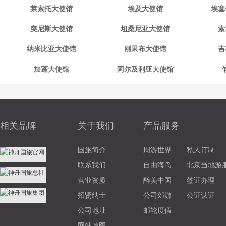
莱索托大使馆
埃及大使馆
埃塞
突尼斯大使馆
坦桑尼亚大使馆
索
纳米比亚大使馆
刚果布大使馆
吉
加蓬大使馆
阿尔及利亚大使馆
相关品牌
关于我们
产品服务
国旅简介
周游世界
私人订制
联系我们
自由海岛
北京当地游
营业资质
醉美中国
签证办理
招贤纳士
公司郊游
公证认证
公司地址
邮轮度假
网站地图