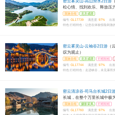
密云雾灵山-高山滑水2日游
松心情、找到欢乐、释放压
国旅自组
北京成团
编号:
GL17739
满意度:
97%
出发
特色:
行程特色：让您在体验惊险刺激
密云雾灵山-云袖谷2日游
（
叹为观止）
国旅自组
北京成团
行程轻松
编号:
GL17744
满意度:
97%
出发
特色:
行程特色：走进峡谷，未见瀑而
密云清凉谷-司马台长城2日
长城，在整个万里长城中极
国旅自组
摄影采风
行程轻松
编号:
GL17760
满意度:
97%
出发