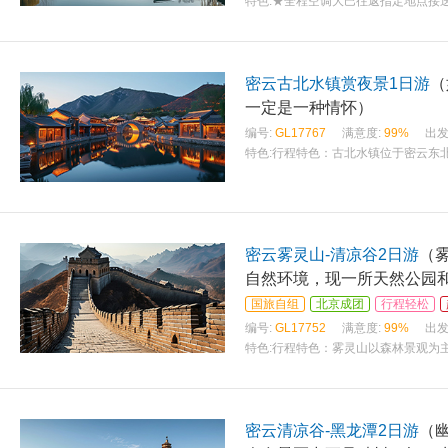
特色:
★全程空调大巴往返指定地点接送
密云古北水镇赏夜景1日游
（
一定是一种情怀）
编号:
GL17767
满意度:
99%
出发
特色:
行程特色：古北水镇位于密云东
密云雾灵山-清凉谷2日游
（
自然环境，现一所天然公园
国旅自组
北京成团
行程轻松
编号:
GL17752
满意度:
99%
出发
特色:
行程特色：雾灵山以森林景观为
密云清凉谷-黑龙潭2日游
（