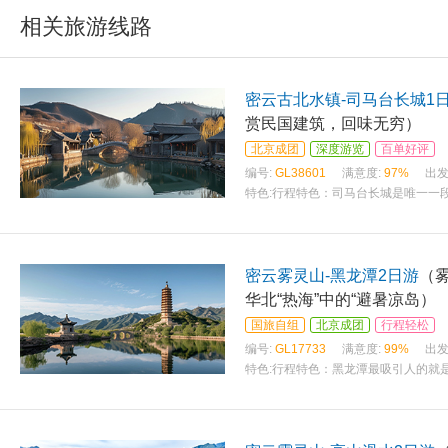
相关旅游线路
密云古北水镇-司马台长城1
赏民国建筑，回味无穷）
北京成团
深度游览
百单好评
编号:
GL38601
满意度:
97%
出发
特色:
行程特色：司马台长城是唯一一
密云雾灵山-黑龙潭2日游
（
华北“热海”中的“避暑凉岛）
国旅自组
北京成团
行程轻松
编号:
GL17733
满意度:
99%
出发
特色:
行程特色：黑龙潭最吸引人的就