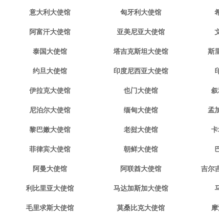
意大利大使馆
匈牙利大使馆
阿富汗大使馆
亚美尼亚大使馆
泰国大使馆
塔吉克斯坦大使馆
斯
约旦大使馆
印度尼西亚大使馆
伊拉克大使馆
也门大使馆
叙
尼泊尔大使馆
缅甸大使馆
孟
黎巴嫩大使馆
老挝大使馆
卡
菲律宾大使馆
朝鲜大使馆
阿曼大使馆
阿联酋大使馆
吉尔
利比里亚大使馆
马达加斯加大使馆
毛里求斯大使馆
莫桑比克大使馆
摩