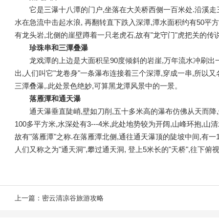
它是三瀑十八潭的门户,坐落在大关桥西侧一百米处.沿溪走三
水在急流中击起水浪, 再翻转直下跌入深潭,潭水面积约有50平方
有龙头岩,北侧的崖壁蹲着一只老虎石,故有"龙守门"虎把关的传
珍珠串和三潭叠瀑
龙戏潭的上边是大面积呈90度倾斜的岩崖,万年流水冲刷出
出,人们叫它"龙卷身"一条瀑布连接着三个深潭,穿成一串,所以又名
三潭叠瀑,.此处景色绝妙,可算黑龙潭风景中的一景。
落雁潭和通天瀑
通天瀑垂直陡峭,壁如刀削,五十多米高的瀑布仿佛从天而降,
100多平方米,水深处有3---4米,此处地势较为开阔,山峰环抱,
故有"落雁潭"之称.在落雁潭北侧,通往通天瀑顶的陡坡中间,有一
人们又称之为"通天洞",攀过通天洞, 登上5米长的"天桥",往下
上一篇：
密云清凉谷旅游攻略