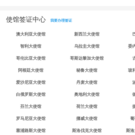
使馆签证中心
我要办理签证
澳大利亚大使馆
新西兰大使馆
智利大使馆
乌拉圭大使馆
委
哥伦比亚大使馆
哥斯达黎加大使馆
阿根廷大使馆
秘鲁大使馆
玻
爱沙尼亚大使馆
丹麦大使馆
白俄罗斯大使馆
奥地利大使馆
芬兰大使馆
荷兰大使馆
罗马尼亚大使馆
挪威大使馆
葡
塞浦路斯大使馆
斯洛伐克大使馆
斯洛