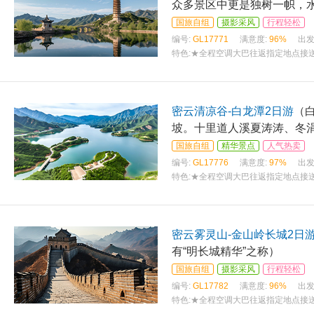
众多景区中更是独树一帜，
国旅自组
摄影采风
行程轻松
编号:
GL17771
满意度:
96%
出发
特色:
★全程空调大巴往返指定地点接送
密云清凉谷-白龙潭2日游
（
坡。十里道人溪夏涛涛、冬
国旅自组
精华景点
人气热卖
编号:
GL17776
满意度:
97%
出发
特色:
★全程空调大巴往返指定地点接送
密云雾灵山-金山岭长城2日
有“明长城精华”之称）
国旅自组
摄影采风
行程轻松
编号:
GL17782
满意度:
96%
出发
特色:
★全程空调大巴往返指定地点接送