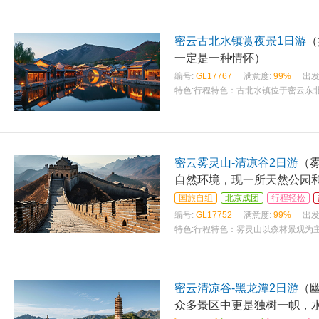
密云古北水镇赏夜景1日游
（
一定是一种情怀）
编号:
GL17767
满意度:
99%
出发
特色:
行程特色：古北水镇位于密云东
密云雾灵山-清凉谷2日游
（
自然环境，现一所天然公园
国旅自组
北京成团
行程轻松
编号:
GL17752
满意度:
99%
出发
特色:
行程特色：雾灵山以森林景观为
密云清凉谷-黑龙潭2日游
（
众多景区中更是独树一帜，