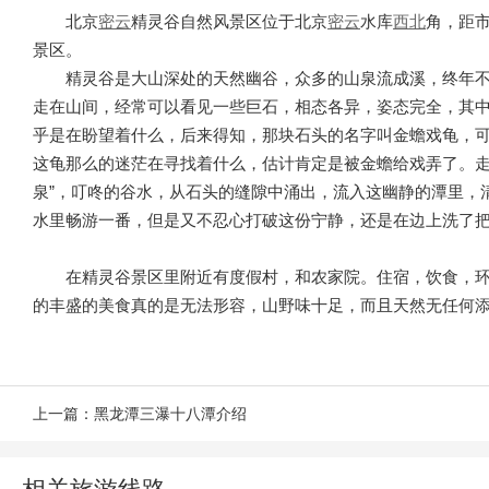
北京
密云
精灵谷自然风景区位于北京
密云
水库
西北
角，距市
景区。
精灵谷是大山深处的天然幽谷，众多的山泉流成溪，终年
走在山间，经常可以看见一些巨石，相态各异，姿态完全，其
乎是在盼望着什么，后来得知，那块石头的名字叫金蟾戏龟，
这龟那么的迷茫在寻找着什么，估计肯定是被金蟾给戏弄了。走
泉”，叮咚的谷水，从石头的缝隙中涌出，流入这幽静的潭里，
水里畅游一番，但是又不忍心打破这份宁静，还是在边上洗了
在精灵谷景区里附近有度假村，和农家院。住宿，饮食，
的丰盛的美食真的是无法形容，山野味十足，而且天然无任何添
上一篇：
黑龙潭三瀑十八潭介绍