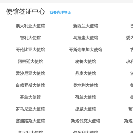
使馆签证中心
我要办理签证
澳大利亚大使馆
新西兰大使馆
智利大使馆
乌拉圭大使馆
委
哥伦比亚大使馆
哥斯达黎加大使馆
阿根廷大使馆
秘鲁大使馆
玻
爱沙尼亚大使馆
丹麦大使馆
白俄罗斯大使馆
奥地利大使馆
芬兰大使馆
荷兰大使馆
罗马尼亚大使馆
挪威大使馆
葡
塞浦路斯大使馆
斯洛伐克大使馆
斯洛
意大利大使馆
匈牙利大使馆