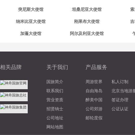
突尼斯大使馆
坦桑尼亚大使馆
索
纳米比亚大使馆
刚果布大使馆
吉
加蓬大使馆
阿尔及利亚大使馆
相关品牌
关于我们
产品服务
国旅简介
周游世界
私人订制
联系我们
自由海岛
北京当地游
营业资质
醉美中国
签证办理
招贤纳士
公司郊游
公证认证
公司地址
邮轮度假
网站地图