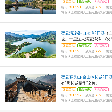
国旅自组
摄影采风
行程轻松
编号:
GL17771
满意度:
96%
出发
特色:
★全程空调大巴往返指定地点接送
密云清凉谷-白龙潭2日游
（
坡。十里道人溪夏涛涛、冬
国旅自组
精华景点
人气热卖
编号:
GL17776
满意度:
97%
出发
特色:
★全程空调大巴往返指定地点接送
密云雾灵山-金山岭长城2日
有“明长城精华”之称）
国旅自组
摄影采风
行程轻松
编号:
GL17782
满意度:
96%
出发
特色:
★全程空调大巴往返指定地点接送