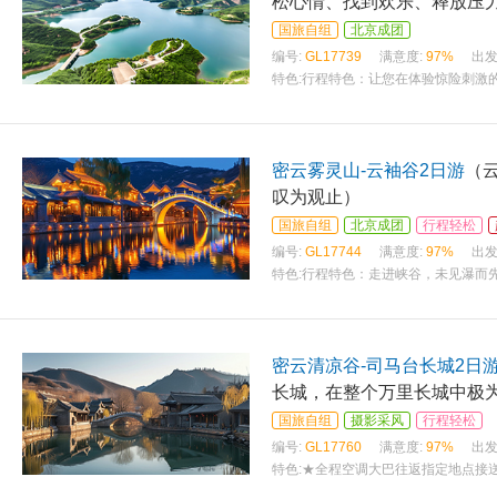
松心情、找到欢乐、释放压
国旅自组
北京成团
编号:
GL17739
满意度:
97%
出发
特色:
行程特色：让您在体验惊险刺激
密云雾灵山-云袖谷2日游
（
叹为观止）
国旅自组
北京成团
行程轻松
编号:
GL17744
满意度:
97%
出发
特色:
行程特色：走进峡谷，未见瀑而
密云清凉谷-司马台长城2日
长城，在整个万里长城中极
国旅自组
摄影采风
行程轻松
编号:
GL17760
满意度:
97%
出发
特色:
★全程空调大巴往返指定地点接送