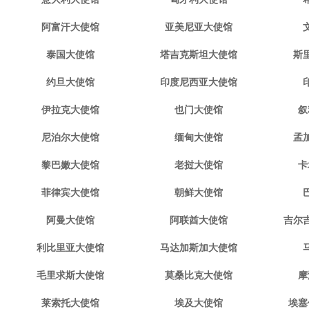
阿富汗大使馆
亚美尼亚大使馆
泰国大使馆
塔吉克斯坦大使馆
斯
约旦大使馆
印度尼西亚大使馆
伊拉克大使馆
也门大使馆
叙
尼泊尔大使馆
缅甸大使馆
孟
黎巴嫩大使馆
老挝大使馆
卡
菲律宾大使馆
朝鲜大使馆
阿曼大使馆
阿联酋大使馆
吉尔
利比里亚大使馆
马达加斯加大使馆
毛里求斯大使馆
莫桑比克大使馆
摩
莱索托大使馆
埃及大使馆
埃塞