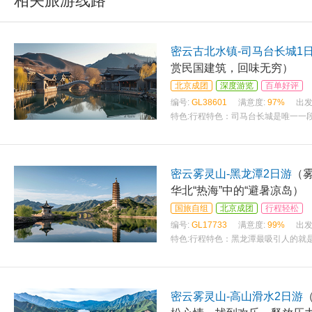
相关旅游线路
密云古北水镇-司马台长城1
赏民国建筑，回味无穷）
北京成团
深度游览
百单好评
编号:
GL38601
满意度:
97%
出发
特色:
行程特色：司马台长城是唯一一
密云雾灵山-黑龙潭2日游
（
华北“热海”中的“避暑凉岛）
国旅自组
北京成团
行程轻松
编号:
GL17733
满意度:
99%
出发
特色:
行程特色：黑龙潭最吸引人的就
密云雾灵山-高山滑水2日游