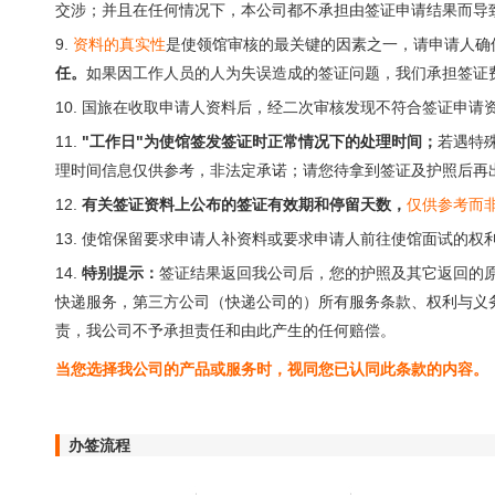
交涉；并且在任何情况下，本公司都不承担由签证申请结果而导
9.
资料的真实性
是使领馆审核的最关键的因素之一，请申请人确
任。
如果因工作人员的人为失误造成的签证问题，我们承担签证
10. 国旅在收取申请人资料后，经二次审核发现不符合签证申
11.
"工作日"为使馆签发签证时正常情况下的处理时间；
若遇特
理时间信息仅供参考，非法定承诺；请您待拿到签证及护照后再
12.
有关签证资料上公布的签证有效期和停留天数，
仅供参考而
13. 使馆保留要求申请人补资料或要求申请人前往使馆面试的权
14.
特别提示：
签证结果返回我公司后，您的护照及其它返回的
快递服务，第三方公司（快递公司的）所有服务条款、权利与义
责，我公司不予承担责任和由此产生的任何赔偿。
当您选择我公司的产品或服务时，视同您已认同此条款的内容。
办签流程