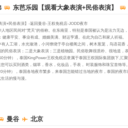
佛
东芭乐园【观看大象表演+民俗表演】
演+民俗表演】-返回曼谷-王权免税店-JODD夜市
华人地区民间对“梵天”的俗称。在东南亚，特别是泰国被认为是法力无边
：健康平安、事业有成、婚姻美满、财运亨通。在此为自己和家人祈福。
园中有人工湖，水光潋滟，小河缭绕于亭台楼阁之间，树木葱茏，鸟语花香
国的民俗表演；二是大象表演；三是植物园。民俗歌舞很质朴、很地道，
于60分钟），泰国KingPower王权免税店隶属于泰国王权国际集团旗下,汇
您可以买到酒类，烟草，香水，化妆品，手表， 时装服饰和珠宝首饰等
不少于120分钟），泰国各地夜市繁多，来泰国怎能错过当地的夜市，泰国的
式生活的慢与漫。
曼谷
北京