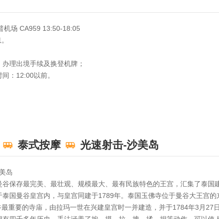
A959 13:50-18:05
息。
，办理出境手续及换登机牌；
间：12:00以前。
泰式按摩
光速射击-沙美岛
沙美岛
曼谷保存最完美、最壮观、规模最大、最有民族特色的王宫，汇集了泰国
于泰国曼谷皇宫内，与皇宫同建于1789年。泰国玉佛寺位于曼谷大王宫
最重要的寺庙，由拉玛一世在兴建皇宫时一并建造，并于1784年3月27