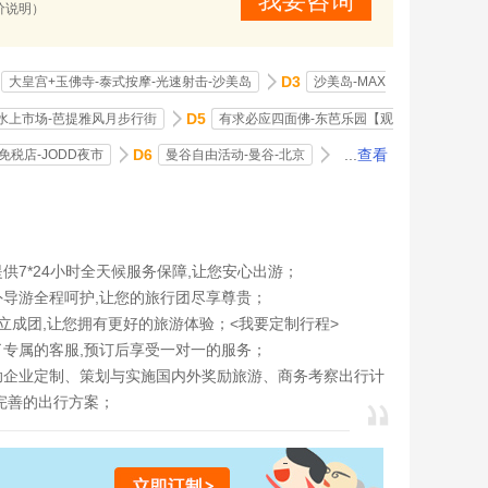
我要咨询
价说明）
D3
大皇宫+玉佛寺-泰式按摩-光速射击-沙美岛
沙美岛-MAX
D5
水上市场-芭提雅风月步行街
有求必应四面佛-东芭乐园【观
D6
...
查看
免税店-JODD夜市
曼谷自由活动-曼谷-北京
供7*24小时全天候服务保障,让您安心出游；
外导游全程呵护,让您的旅行团尽享尊贵；
立成团,让您拥有更好的旅游体验；<
我要定制行程
>
了专属的客服,预订后享受一对一的服务；
助企业定制、策划与实施国内外奖励旅游、商务考察出行计
完善的出行方案；