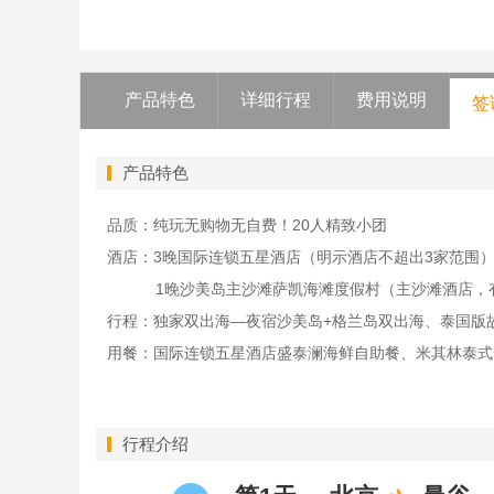
产品特色
详细行程
费用说明
签
产品特色
品质：纯玩无购物无自费！20人精致小团
酒店：3晚国际连锁五星酒店（明示酒店不超出3家范围
1晚沙美岛主沙滩萨凯海滩度假村（主沙滩酒店，
行程：独家双出海—夜宿沙美岛+格兰岛双出海、泰国版
用餐：国际连锁五星酒店盛泰澜海鲜自助餐、米其林泰式
行程介绍