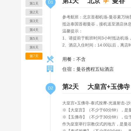
第1天
北京
曼谷
D1
第1天
第2天
参考航班：北京首都机场-曼谷素万纳普机场 C
第3天
抵达泰国首都曼谷，接机送至酒店休
第4天
温馨提示：
1、请提前于航班时间3小时抵达机场
第5天
2、酒店入住时间：14:00以后，离店时
第6天
第7天
用餐：不含
住宿：曼谷携程五钻酒店
第2天
大皇宫+玉佛寺
D2
大皇宫+玉佛寺-泰式按摩-光速射击-
※【大皇宫】（不少于60分钟），是
※【玉佛寺】（不少于30分钟），位
作为皇室举行宗教仪式的地方，是曼谷