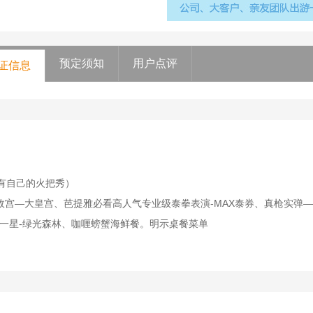
预定须知
用户点评
证信息
）
有自己的火把秀）
故宫—大皇宫、芭提雅必看高人气专业级泰拳表演-MAX泰券、真枪实弹
一星-绿光森林、咖喱螃蟹海鲜餐。明示桌餐菜单