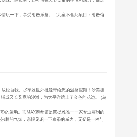
人快速消除疲劳，还可增强关节韧带的弹性和活力，促进
尽情玩一下，享受射击乐趣。（儿童不含此项目：射击馆
，放松自我、尽享这世外桃源带给您的温馨假期！沙美拥
铺成又长又宽的沙滩，为太平洋镶上了金色的花边。 (岛
著称的运动。而MAX泰拳馆是芭提雅唯一一家专业赛制的
受沸腾的气氛，亲眼见识一下泰拳的威力，无疑是一种与