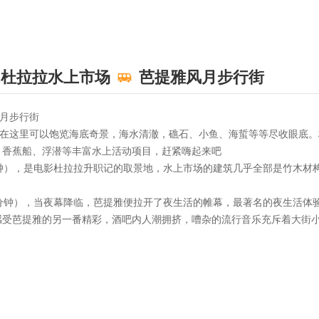
杜拉拉水上市场
芭提雅风月步行街
风月步行街
）在这里可以饱览海底奇景，海水清澈，礁石、小鱼、海蜇等等尽收眼底
、香蕉船、浮潜等丰富水上活动项目，赶紧嗨起来吧
分钟），是电影杜拉拉升职记的取景地，水上市场的建筑几乎全部是竹木材
0分钟），当夜幕降临，芭提雅便拉开了夜生活的帷幕，最著名的夜生活体
感受芭提雅的另一番精彩，酒吧内人潮拥挤，嘈杂的流行音乐充斥着大街