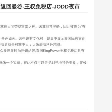
返回曼谷-王权免税店-JODD夜市
，掌握人间荣华富贵之神。因其非常灵验，因此被誉为“有
，景色如画。园中设有文化村，是集中展示泰国民族文化
表演者就是村寨中人；大象表演格外精彩。
聚众多世界时尚热销品牌,泰国KingPower王权免税店具有
。
夜市就像一个宝藏，在此不仅可以寻觅到当地特色美食，穿梭