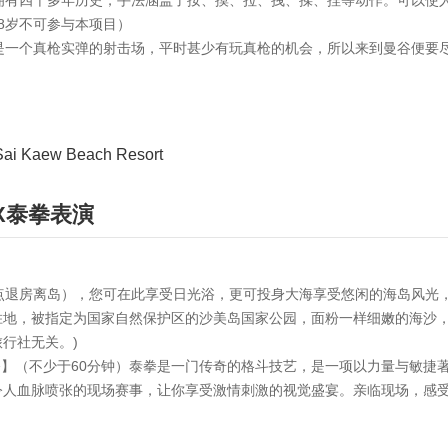
，拥有四千多年历史，手法涵盖了按、摸、拉、拽、揉、捏等动作。可以使
8岁不可参与本项目）
，是一个真枪实弹的射击场，平时甚少有玩真枪的机会，所以来到曼谷便要
ew Beach Resort
X泰拳表演
2点退房离岛），您可在此享受日光浴，更可投身大海享受悠闲的海岛风光
地，被指定为国家自然保护区的沙美岛国家公园，面粉一样细嫩的海沙，
行社无关。)
场直播】（不少于60分钟）泰拳是一门传奇的格斗技艺，是一项以力量与敏捷
令人血脉喷张的现场赛事，让你享受激情刺激的视觉盛宴。亲临现场，感