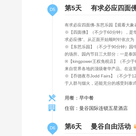
第5天
有求必应四面
D5
有求必应四面佛-东芭乐园【观看大象表
※【四面佛】（不少于60分钟），是
求必应佛”。从正面开始顺时针依次为
※【东芭乐园】（不少于90分钟）
的场所。园内节目三大部分：一是泰
※【kingpower王权免税店】（不少
来自世界各地的顶级奢华产品。在这里
※【乔德夜市Jodd Fairs】（
于人群与烟火，还能充分的感受到泰
用餐：早中餐
住宿：曼谷国际连锁五星酒店
第6天
曼谷自由活动
D6