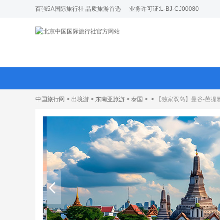
百强5A国际旅行社 品质旅游首选
业务许可证:L-BJ-CJ00080
中国旅行网
>
出境游
>
东南亚旅游
>
泰国
>
>
【独家双岛】曼谷-芭提雅