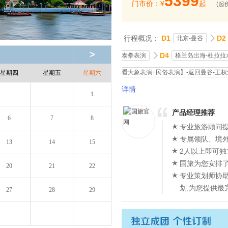
5399
门市价：¥
起
(起
行程概况：
D1
D2
北京-曼谷
>
D4
泰拳表演
格兰岛出海-杜拉拉
看大象表演+民俗表演】-返回曼谷-王权
星期四
星期五
星期六
详情
1
产品经理推荐
6
7
8
专业旅游顾问提
专属领队、境
13
14
15
2人以上即可独
国旅为您安排
20
21
22
专业策划师协
划,为您提供最
27
28
29