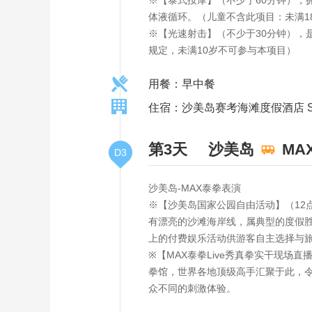
※【泰式按摩】（不少于60分钟）
体液循环。（儿童不含此项目：未满1
※【光速射击】（不少于30分钟）
规定，未满10岁不可参与本项目）
用餐：早中餐
住宿：沙美岛赛考海滩度假酒店 Sai Ka
第3天
沙美岛
MA
D3
沙美岛-MAX泰拳表演
※【沙美岛国家公园自由活动】（1
有漂亮的沙滩海岸线，属典型的度假胜
上的付费娱乐活动供游客自主选择与旅
※【MAX泰拳Live秀真拳实干现
拳馆，世界各地顶级高手汇聚于此，
众不同的刺激体验。