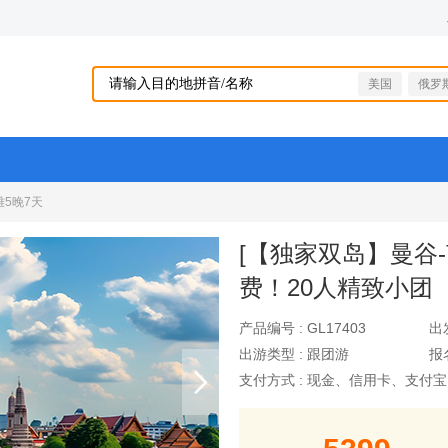
美国
俄罗
5晚7天
[【独家双岛】曼谷
费！20人精致小团
产品编号 :
GL17403
出
出游类型 :
跟团游
报
支付方式 :
现金、信用卡、支付宝