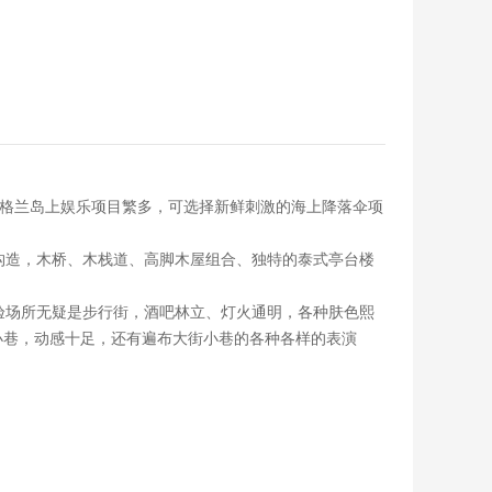
。格兰岛上娱乐项目繁多，可选择新鲜刺激的海上降落伞项
构造，木桥、木栈道、高脚木屋组合、独特的泰式亭台楼
验场所无疑是步行街，酒吧林立、灯火通明，各种肤色熙
小巷，动感十足，还有遍布大街小巷的各种各样的表演