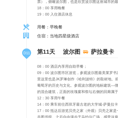
票），俯瞰波尔图，也是欣赏波尔图这座城市的最
18：00 享用晚餐
19：00 入住酒店休息
用餐：早晚餐
住宿：当地四星级酒店
第11天
波尔图
萨拉曼卡
D11
08：00 酒店内享用自助早餐；
09：00 波尔图市区游览，参观波尔图最美莱罗书店
里这里也是JK罗琳创作《哈利波特》的取材地。
葡萄牙的历史与文化。参观波尔图的地标建筑—僧
的混合建筑，正面的玫瑰窗和祭坛右侧的回廊属
12：30 享用午餐
14：00 乘车前往西班牙最古老的大学城-萨曼拉卡
17：00 抵达后游览贝壳之家（外观）贝壳之
共图书馆。之后自由漫步于马约尔广场，感受这