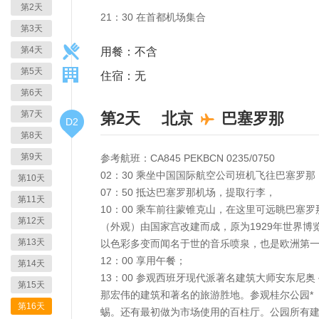
第2天
21：30 在首都机场集合
第3天
第4天
用餐：不含
第5天
住宿：无
第6天
第7天
第2天
北京
巴塞罗那
D2
第8天
第9天
参考航班：CA845 PEKBCN 0235/0750
02：30 乘坐中国国际航空公司班机飞往巴塞罗那
第10天
07：50 抵达巴塞罗那机场，提取行李，
第11天
10：00 乘车前往蒙锥克山，在这里可远眺巴
第12天
（外观）由国家宫改建而成，原为1929年世界
第13天
以色彩多变而闻名于世的音乐喷泉，也是欧洲第
12：00 享用午餐；
第14天
13：00 参观西班牙现代派著名建筑大师安东
第15天
那宏伟的建筑和著名的旅游胜地。参观桂尔公园*
第16天
蜴。还有最初做为市场使用的百柱厅。公园所有