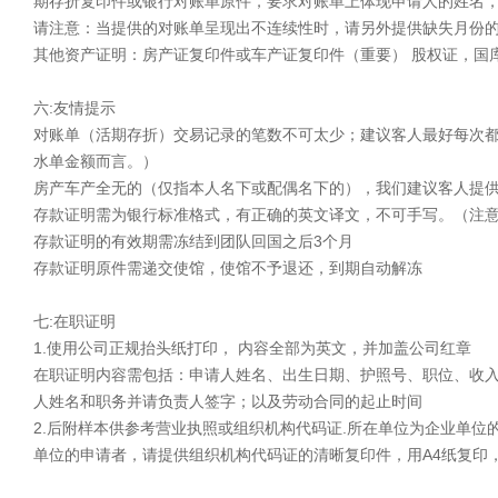
期存折复印件或银行对账单原件，要求对账单上体现申请人的姓名，
请注意：当提供的对账单呈现出不连续性时，请另外提供缺失月份
其他资产证明：房产证复印件或车产证复印件（重要） 股权证，国
六:友情提示
对账单（活期存折）交易记录的笔数不可太少；建议客人最好每次都
水单金额而言。）
房产车产全无的（仅指本人名下或配偶名下的），我们建议客人提供
存款证明需为银行标准格式，有正确的英文译文，不可手写。（注意
存款证明的有效期需冻结到团队回国之后3个月
存款证明原件需递交使馆，使馆不予退还，到期自动解冻
七:在职证明
1.使用公司正规抬头纸打印， 内容全部为英文，并加盖公司红章
在职证明内容需包括：申请人姓名、出生日期、护照号、职位、收
人姓名和职务并请负责人签字；以及劳动合同的起止时间
2.后附样本供参考营业执照或组织机构代码证.所在单位为企业单
单位的申请者，请提供组织机构代码证的清晰复印件，用A4纸复印