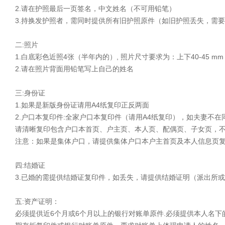
2.请在护照最后一页签名，中文姓名（不可用铅笔）
3.持换发护照者，需同时提供所有旧护照原件（如旧护照丢失，需
二:照片
1.白底彩色近照4张（半年内的）, 照片尺寸要求为：上下40-45 mm ，
2.请在照片背面用铅笔写上自己的姓名
三:身份证
1.如果是新版身份证请用A4纸复印正反两面
2.户口本复印件:全家户口本复印件（请用A4纸复印），如夫妻不
请清晰复印包含户口本首页、户主页、本人页、配偶页、子女页，
注意：如果是集体户口，请提供集体户口本户主首页及本人信息页
四:结婚证
3.已婚的需提供结婚证复印件，如丢失，请提供结婚证明（派出所
五:资产证明：
必须提供近6个月或6个月以上的银行对账单原件.必须提供本人名下