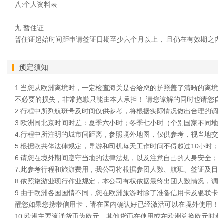
八:个人资料表
九:暂住证:
暂住证起始时间距申请签证日期至少六个月以上， 且仍在有效期之
预定须知
1.当您从欧洲离境时，一定检查海关是否给您的护照盖了清晰的离
不必要的损失，非常抱歉只能由本人承担！ 请您谅解的同时也请您
2.行程中所列航班号及时间仅供参考，将根据实际情况做出合理的
3.欧洲同北京时间时差：夏季六小时；冬季七小时（个别国家不同
4.行程中所注明的城市间距离，参照境外地图，仅供参考，视当地
5.根据欧共体法律规定，导游和司机每天工作时间不得超过10小时
6.请您在境外期间遵守当地的法律法规，以及注意自己的人身安全；
7.此参考行程和旅游费用，我公司将根据参团人数、航班、签证及
8.依照旅游业现行作业规定，本公司有权依据最终出团人数情况，
9.由于欧洲各国国情不同，您在欧洲旅游时除了准备信用卡及银联
醒您如果您携带信用卡，请在国内确认好已经激活可以在境外使用
10.欧洲主要流通货币为欧元，其他货币在使用或在欧洲兑换欧元时