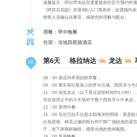
温馨提示：阿尔罕布拉宫需要提前向官方预约申请
《阿宫后花园》并退9欧/人门票差价；如遇预约
销售人员确认此事宜，感谢您的理解与配合。
用餐：早中晚餐
住宿：当地四星级酒店
第6天
格拉纳达
龙达
D6
08：00 酒店内享用自助早餐；
09：00 乘车前往悬崖上的罗马古城、西班牙斗
11：00 游览龙达（以下景点游览时间约1小时
仍在使用之中的斗牛场对于整个西班牙斗牛来说
12：00 享用午餐
15：00 马尔贝拉不仅是太阳海岸的明珠，更
白色房屋、鲜花点缀的阳台和宁静广场组成的迷
厅，坐下来喝杯咖啡，感受当地的悠闲氛围。
18：00 享用晚餐