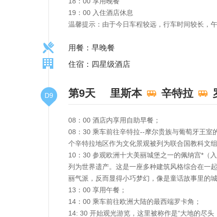
18：00 享用晚餐
19：00 入住酒店休息
温馨提示：由于今日车程较远，行车时间较长，
用餐：早晚餐
住宿：四星级酒店
第9天
里斯本
辛特拉
D9
08：00 酒店内享用自助早餐；
08：30 乘车前往辛特拉--摩尔贵族与葡萄牙
个辛特拉地区作为文化景观被列为联合国教科文
10：30 参观欧洲十大美丽城堡之一的佩纳宫*
列为世界遗产。这是一座多种建筑风格综合在一起
丽气派，反而显得小巧梦幻，像是童话故事里的
13：00 享用午餐；
14：00 乘车前往欧洲大陆的最西端罗卡角；
14: 30 开始观光游览，这里被称作是“大地的