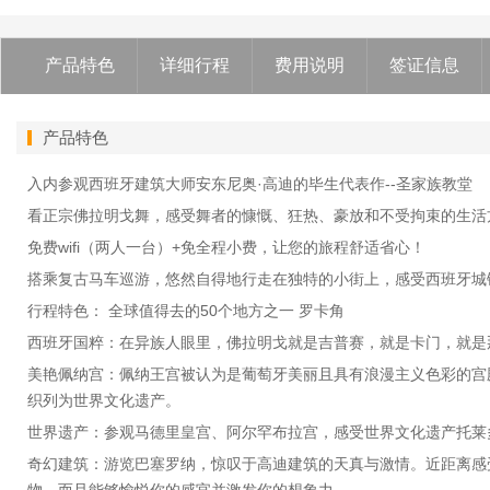
产品特色
详细行程
费用说明
签证信息
产品特色
入内参观西班牙建筑大师安东尼奥·高迪的毕生代表作--圣家族教堂
看正宗佛拉明戈舞，感受舞者的慷慨、狂热、豪放和不受拘束的生活
免费wifi（两人一台）+免全程小费，让您的旅程舒适省心！
搭乘复古马车巡游，悠然自得地行走在独特的小街上，感受西班牙城镇的人文
行程特色： 全球值得去的50个地方之一 罗卡角
西班牙国粹：在异族人眼里，佛拉明戈就是吉普赛，就是卡门，就是
美艳佩纳宫：佩纳王宫被认为是葡萄牙美丽且具有浪漫主义色彩的宫
织列为世界文化遗产。
世界遗产：参观马德里皇宫、阿尔罕布拉宫，感受世界文化遗产托莱
奇幻建筑：游览巴塞罗纳，惊叹于高迪建筑的天真与激情。近距离感