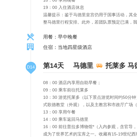
19：00 入住酒店休息
温馨提示：鉴于马德里皇宫仍用于国事活动，其
整马德里行程安排。此外，若团队票预定已满，我
用餐：早中晚餐
住宿：当地四星级酒店
第14天
马德里
托莱多
马
D14
08：00 酒店内享用自助早餐；
09：00 乘车前往托莱多
10：30 游览托莱多（以下景点游览时间约5
式歌德教堂（外观），以及主教宫和市政厅广场
13：00 享用午餐
14：00 乘车返回马德里
16：00 前往普拉多博物馆*（入内参观，含官
成为了世界艺术的宝库之一。收藏有15-19世