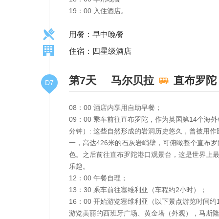
19：00 入住酒店。
用餐：早中晚餐
住宿：四星级酒店
第7天
马尔贝拉
直布罗陀
D7
08：00 酒店内享用自助早餐；
09：00 乘车前往直布罗陀，作为英国第14个
分钟）: 这些自然形成的岩洞历史悠久，曾被用作医院
一，高达426米的石灰岩峭壁，可俯瞰整个直布
色。之后前往直布罗陀港口观景台，这是世界上
乐趣。
12：00 午餐自理；
13：30 乘车前往塞维利亚（车程约2小时）；
16：00 开始游览塞维利亚（以下景点游览时间
游览美丽的西班牙广场、黄金塔（外观），马斯隆