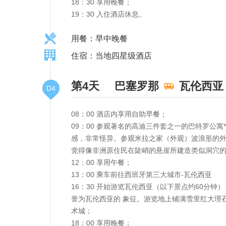
18：30 享用晚餐；
19：30 入住酒店休息。
用餐：早中晚餐
住宿：当地四星级酒店
第4天
巴塞罗那
瓦伦西亚
D4
08：00 酒店内享用自助早餐；
09：00 参观著名的高迪三件套之一的巴特罗公
感，非常怪异。参观米拉之家（外观）波浪形的
觉得像非洲原住民在陡峭的悬崖所建造类似洞穴
12：00 享用午餐；
13：00 乘车前往西班牙第三大城市-瓦伦西亚
16：30 开始游览瓦伦西亚（以下景点约60分
誉为瓦伦西亚的 象征。游览地上铺满雪里红大理
术城；
18：00 享用晚餐；