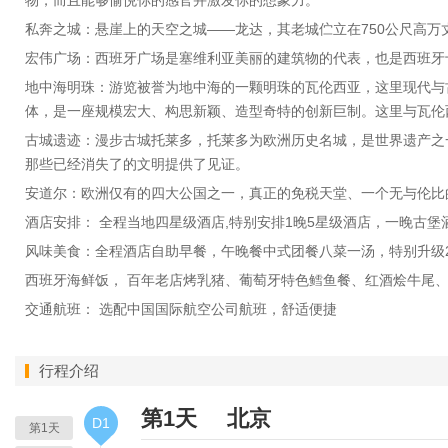
物，而且能够愉悦你的感官并激发你的想象力。
私奔之城：悬崖上的天空之城——龙达，其老城伫立在750公尺高
宏伟广场：西班牙广场是塞维利亚美丽的建筑物的代表，也是西班牙
地中海明珠：游览被誉为地中海的一颗明珠的瓦伦西亚，这里现代与
体，是一座规模宏大、构思新颖、造型奇特的创新巨制。这里与瓦伦
古城遗迹：漫步古城托莱多，托莱多为欧洲历史名城，是世界遗产之
那些已经消失了的文明提供了见证。
安道尔：欧洲仅有的四大公国之一，真正的免税天堂、一个无与伦比
酒店安排： 全程当地四星级酒店,特别安排1晚5星级酒店，一晚古堡
风味美食：全程酒店自助早餐，午晚餐中式团餐八菜一汤，特别升级
西班牙海鲜饭， 百年老店烤乳猪、葡萄牙特色鳕鱼餐、红酒烩牛尾、
交通航班： 选配中国国际航空公司航班，舒适便捷
行程介绍
第1天
北京
D1
第1天