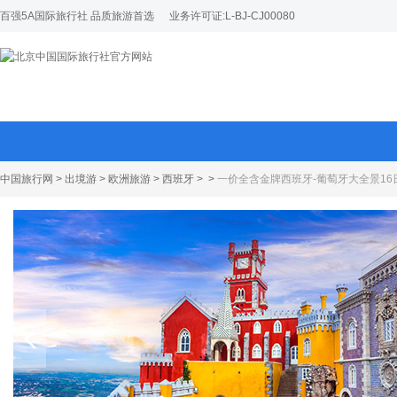
百强5A国际旅行社 品质旅游首选
业务许可证:L-BJ-CJ00080
中国旅行网
>
出境游
>
欧洲旅游
>
西班牙
>
>
一价全含金牌西班牙-葡萄牙大全景16