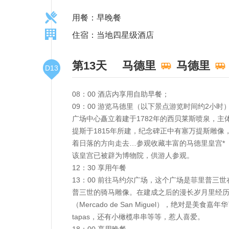
用餐：早晚餐
住宿：当地四星级酒店
第13天
马德里
马德里
D13
08：00 酒店内享用自助早餐；
09：00 游览马德里（以下景点游览时间约2
广场中心矗立着建于1782年的西贝莱斯喷泉，
提斯于1815年所建，纪念碑正中有塞万提斯雕
着日落的方向走去…参观收藏丰富的马德里皇宫*
该皇宫已被辟为博物院，供游人参观。
12：30 享用午餐
13：00 前往马约尔广场，这个广场是菲里普三
普三世的骑马雕像。在建成之后的漫长岁月里经历
（Mercado de San Miguel），绝
tapas，还有小橄榄串串等等，惹人喜爱。
18：00 享用晚餐