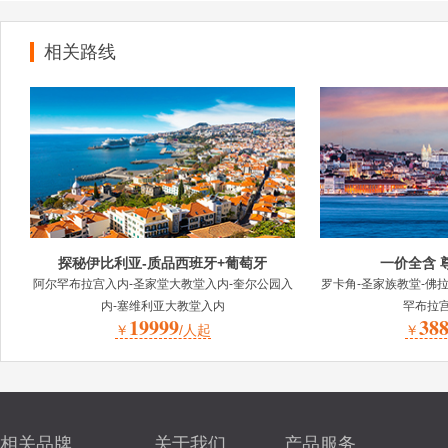
相关路线
探秘伊比利亚-质品西班牙+葡萄牙
一价全含 
阿尔罕布拉宫入内-圣家堂大教堂入内-奎尔公园入
罗卡角-圣家族教堂-佛
内-塞维利亚大教堂入内
罕布拉宫
19999
38
￥
/人起
￥
相关品牌
关于我们
产品服务