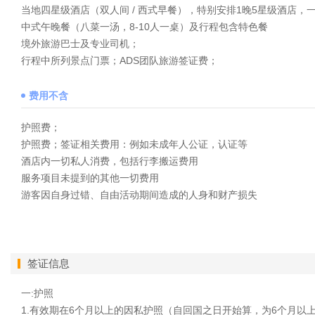
当地四星级酒店（双人间 / 西式早餐），特别安排1晚5星级酒店，
中式午晚餐（八菜一汤，8-10人一桌）及行程包含特色餐
境外旅游巴士及专业司机；
行程中所列景点门票；ADS团队旅游签证费；
费用不含
护照费；
护照费；签证相关费用：例如未成年人公证，认证等
酒店内一切私人消费，包括行李搬运费用
服务项目未提到的其他一切费用
游客因自身过错、自由活动期间造成的人身和财产损失
签证信息
一:护照
1.有效期在6个月以上的因私护照（自回国之日开始算，为6个月以