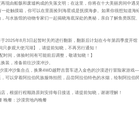
度再现由船骸和废墟构成的失落文明；在这里，你将在十大美丽房间中遇见
还有一处触摸箱，你可以在里面捡到海星或是抚摸海参。如果你很想知道海
，与水族馆的动物专家们一起揭晓海底深处的奥秘，亲自了解鱼类医院、水
2025年8月3日起暂时关闭进行翻新，翻新后计划在今年第四季度开馆，具体
进期间只参观大使泻湖】，请提前知晓，不再另行通知！
调配时间，体验时间有可能前后调整，敬请知晓！】
息换装，准备前往沙漠冲沙。
往沙漠冲沙集合点，换乘4WD越野吉普车进入金色的沙漠进行冒险家游戏
帐，可以穿着阿拉伯民族服饰拍照，品尝阿拉伯特色的水烟，绘制阿拉伯
酒店，根据行程顺路原则安排每日接送，请提前知晓，谢谢理解！
餐 晚餐：沙漠营地内晚餐