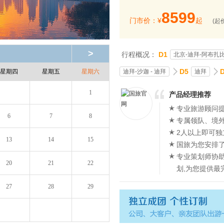
8599
门市价：¥
起
(起
>
行程概况：
D1
北京-迪拜-阿布扎
D5
迪拜-沙迦 - 迪拜
迪拜
星期四
星期五
星期六
1
产品经理推荐
专业旅游顾问提
6
7
8
专属领队、境
2人以上即可独
13
14
15
国旅为您安排
专业策划师协
20
21
22
划,为您提供最
27
28
29