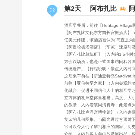
第2天
阿布扎比
D2
酒店早餐后，前往【Heritage Vi
【阿布扎比文化东方酋长宫殿酒店】（
亿美元修建，该酒店被认为“简直是为
【阿提哈德塔酒店】（车览）速度与
【阿布扎比总统府】（入内约1.5小时）
方会议场所，也是正式国事访问和各
传统遗产。【行程说明：景点入内时
之后乘车前往【萨迪亚特岛Saadiyat Is
前往【亚伯拉罕之家】（入内参观约4
化融合，促进不同信仰人士的相互学
立方体的礼拜堂体量相当，高度、大
的教堂，入内着装同清真寺；此景点
【阿布扎比卢浮宫博物馆】（入内参观
复杂的几何图形。当阳光透过穹顶射
它可以令人们了解到相应的国家、历
介绍，入内后客人自由欣赏展出品，