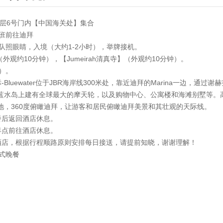
楼4层6号门内【中国海关处】集合
航班前往迪拜
排队照眼睛，入境（大约1-2小时），举牌接机。
（外观约10分钟），【Jumeirah清真寺】（外观约10分钟）。
）。
luewater位于JBR海岸线300米处，靠近迪拜的Marina一边，通
），蓝水岛上建有全球最大的摩天轮，以及购物中心、公寓楼和海滩别墅等。高2
地，360度俯瞰迪拜，让游客和居民俯瞰迪拜美景和其壮观的天际线。
餐后返回酒店休息。
早点前往酒店休息。
酒店，根据行程顺路原则安排每日接送，请提前知晓，谢谢理解！
式晚餐