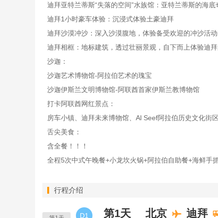
迪拜亚特兰蒂斯“失落的空间”水族馆：亚特兰蒂斯的海底
迪拜1小时豪车体验：沉浸式体验土豪迪拜
迪拜沙漠冲沙：深入沙漠腹地，体验备受欢迎的冲沙活动
迪拜相框：地标建筑，透过壮丽景观，自下而上体验迪拜
沙迦：
沙迦艺术博物馆-阿拉伯艺术的瑰宝
沙迦伊斯兰文明博物馆-阿联酋首家伊斯兰教博物馆
打卡阿联酋网红景点：
房车小镇、迪拜未来博物馆、Al Seef阿拉伯历史文化街
舌尖美食：
含全餐！！！
全程5次中式午晚餐+小龙坎火锅+阿拉伯自助餐+海鲜手
行程介绍
第1天
北京
迪拜
D1