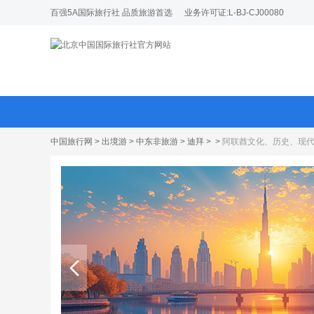
百强5A国际旅行社 品质旅游首选
业务许可证:L-BJ-CJ00080
中国旅行网
>
出境游
>
中东非旅游
>
迪拜
>
>
阿联酋文化、历史、现代