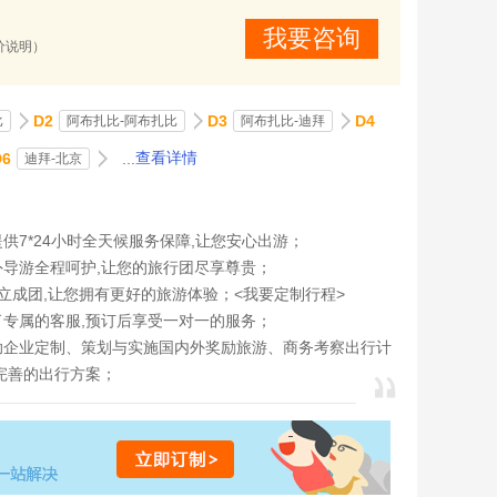
我要咨询
价说明）
D2
D3
D4
比
阿布扎比-阿布扎比
阿布扎比-迪拜
D6
...
查看详情
迪拜-北京
供7*24小时全天候服务保障,让您安心出游；
外导游全程呵护,让您的旅行团尽享尊贵；
立成团,让您拥有更好的旅游体验；<
我要定制行程
>
了专属的客服,预订后享受一对一的服务；
助企业定制、策划与实施国内外奖励旅游、商务考察出行计
完善的出行方案；