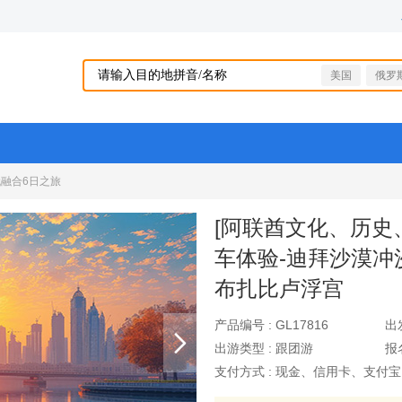
美国
俄罗
融合6日之旅
[阿联酋文化、历史
车体验-迪拜沙漠冲
布扎比卢浮宫
产品编号 :
GL17816
出
出游类型 :
跟团游
报
支付方式 :
现金、信用卡、支付宝