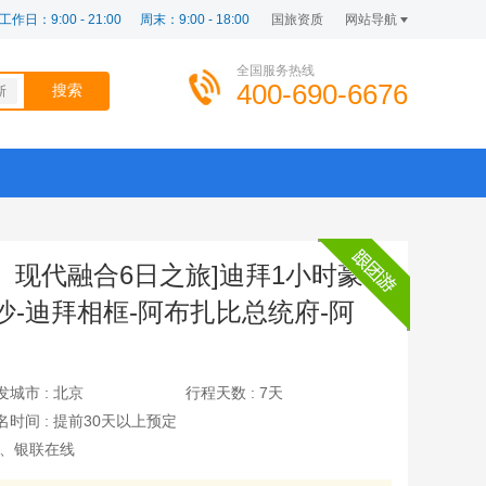
工作日：9:00 - 21:00
周末：9:00 - 18:00
国旅资质
网站导航
全国服务热线
400-690-6676
斯
、现代融合6日之旅]迪拜1小时豪
沙-迪拜相框-阿布扎比总统府-阿
发城市 :
北京
行程天数 :
7天
名时间 :
提前30天以上预定
、银联在线