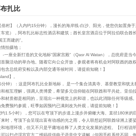
阿布扎比
llage民俗村】（入内约15分钟），漫长的海岸线-白沙、阳光，使您仿如置身
车览），阿布扎比标志性酒店和建筑；酋长皇宫酒店位于阿拉伯联合酋长国首都
国王而建的”。
激情拍摄地；
-一座全新打造的文化地标“国家宫殿”（Qasr Al Watan），总统
国首脑活动的举办地。随着它向公众开放，参观者将有机会对阿联酋的政
间包含总统府安检以及内部交通等候时间，请提前知晓！】
land】。
5分钟）：这是阿布扎比全新地标， 是一个集合清真寺、基督教堂和犹
习和相互理解，强调人类博爱，希望多元信仰能在阿联酋和平共处。亚伯
小和材质都是相同的，呈现出一种视觉上的和谐，也以此消除任何等级感
为免费预约参观，旺季如因预约已满则改为外观，请提前知晓！】
约1.5小时），您可以在穹顶下的步道上漫步并俯瞰大海。直径180米的
下来时，穹顶下会呈现出富有动感的光之雨，令人联想起阿联酋绿洲上婆
史和地理环境，但又不只是平庸地诠释了人类文化发展的进程。【行程说
也可以扫卢浮宫官方二维码提供电子语音中文讲解（但因手机系统不同，