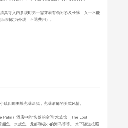
德清真寺入内参观时男士需穿着有领衬衫及长裤，女士不能
息日则改为外观，不退费用）。
，小镇四周围墙充满涂鸦，充满浓郁的美式风情。
alm）酒店中的“失落的空间”水族馆（The Lost
鱼、黄貂鱼、水虎鱼、龙虾和极小的海马等等。 水下隧道按照