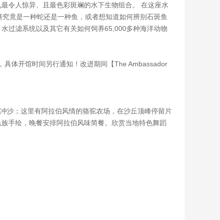
最令人惊异、且最色彩斑斓的水下生物组合。 在这座水
鳝究竟是一种蛇还是一种鱼，或者想知道如何辨别石斑鱼
过滤系统以及其它有关如何饲养65,000多种海洋动物
开馆时间另行通知！改进期间【The Ambassador
—冲沙；这里有阿拉伯风情的骆驼农场，在沙丘顶峰停留片
民族手绘，晚餐安排阿拉伯风味简餐。欣赏当地特色舞蹈