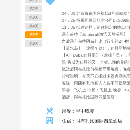
第1天
第2天
04：30 北京首都国际机场3号航站
第3天
07：25 搭乘阿联酋航空公司EK309
第4天
11：35 抵达迪拜，前往指定的地点
乘车前往【Jumeirah海滨天然浴场】
第5天
之后乘车前往阿布扎比（行车约2小时
第6天
【蓝水岛】（途径车览），迪拜新地标-B
【Ain Dubai迪拜眼】（途径车览
眼”将成为迪拜的又一个标志性的目的
抵达后阿布扎比前往餐厅用晚餐，晚
行程说明：今天不安排过多景点游览
备注：同团有其他客人入住不同星级
早餐：飞机上 中餐：飞机上 晚餐：中
酒店：阿布扎比国际四星酒店
用餐：早中晚餐
住宿：阿布扎比国际四星酒店