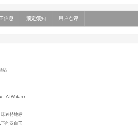
证信息
预定须知
用户点评
酒店
Al Watan）
全球独特地标
光下的汉白玉