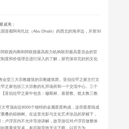
于夏威夷；
阿布扎比（Abu Dhabi）的西北的海岸边，斥资30
府是当今阿联酋内阁和阿联酋最高权力机构联邦最高委员会的官
权制度和价值理念进行深入的了解，探究保存完好的文化
太教会堂三大宗教建筑的宗教建筑群。亚伯拉罕之家主打文
拉罕之家包括三大宗教的礼拜场所和一个交流中心。三个
。【亚伯拉罕之家中包含：穆斯林、基督教、犹太教三教
巨大穹顶由近8000个独特的金属星星构成，这些星星组成
娑重叠的棕榈树。在这里光影与文化艺术珍品的穿梭下，
明：卢浮宫内不允许导游讲解，故导游仅对卢浮宫做整体
例如苹果或安卓，有可能导致无法下载，以官方为