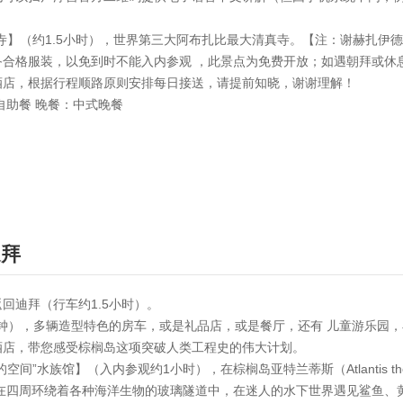
寺】（约1.5小时），世界第三大阿布扎比最大清真寺。【注：谢赫扎伊
备合格服装，以免到时不能入内参观 ，此景点为免费开放；如遇朝拜或休
酒店，根据行程顺路原则安排每日接送，请提前知晓，谢谢理解！
自助餐 晚餐：中式晚餐
迪拜
回迪拜（行车约1.5小时）。
分钟），多辆造型特色的房车，或是礼品店，或是餐厅，还有 儿童游乐园
酒店，带您感受棕榈岛这项突破人类工程史的伟大计划。
”水族馆】（入内参观约1小时），在棕榈岛亚特兰蒂斯（Atlantis the P
里，你将穿行在四周环绕着各种海洋生物的玻璃隧道中，在迷人的水下世界遇见鲨