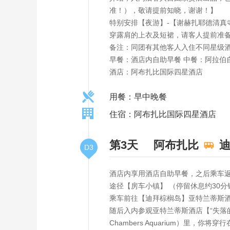
准！），敬请提前知晓，谢谢！】
特别安排【夜游】-【谢赫扎耶德清真
穿露肩的上衣及短裙，请客人提前准
备注：同团有其他客人入住不同星级
早餐：酒店内自助早餐 中餐：阿拉伯
酒店：阿布扎比国际四星酒店
用餐：早中晚餐
住宿：阿布扎比国际四星酒店
第3天
阿布扎比
D3
酒店内享用酒店自助早餐，之后乘车返
途径【房车小镇】 （停留休息约30
乘车前往【迪拜棕榈岛】亚特兰蒂斯
随后入内参观亚特兰蒂斯酒店【“失落的空间
Chambers Aquarium）