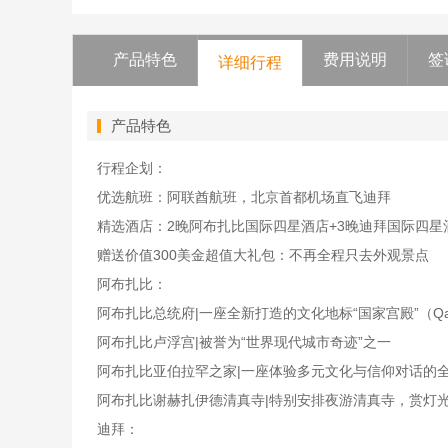
产品特色
费用说明
签
详细行程
产品特色
行程企划：
优选航班：阿联酋航班，北京首都机场直飞迪拜
精选酒店：2晚阿布扎比国际四星酒店+3晚迪拜国际四星
赠送价值300美金超值大礼包：不再全程只去外观景点
阿布扎比：
阿布扎比总统府|一座全新打造的文化地标“国家宫殿”（Qasr 
阿布扎比卢浮宫|被誉为“世界现代城市奇迹”之一
阿布扎比亚伯拉罕之家|一座体验多元文化与信仰对话的
阿布扎比谢赫扎伊德清真寺|特别安排夜游清真寺，赏灯
迪拜：