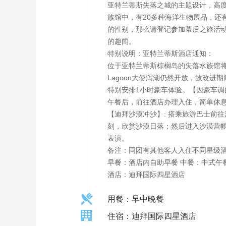
亚特兰蒂斯失落之城的主题设计，高
族馆中，有20多种海洋生物展品，
的性别，那么请登记参加幕后之旅活动
的趣闻。
特别说明：亚特兰蒂斯酒店通知：
位于亚特兰蒂斯棕榈岛的失落水族馆将于
Lagoon大使泻湖仍然开放，故改
特别安排1小时豪车体验。【因豪车
午餐后，前往酒店办理入住，简单休
【迪拜沙漠冲沙】: 搭乘旅游巴士前
刻，欣赏沙漠日落；然后进入沙漠营
表演。
备注：同团有其他客人入住不同星级
早餐：酒店内自助早餐 中餐：中式午
酒店：迪拜国际四星酒店
用餐：早中晚餐
住宿：迪拜国际四星酒店