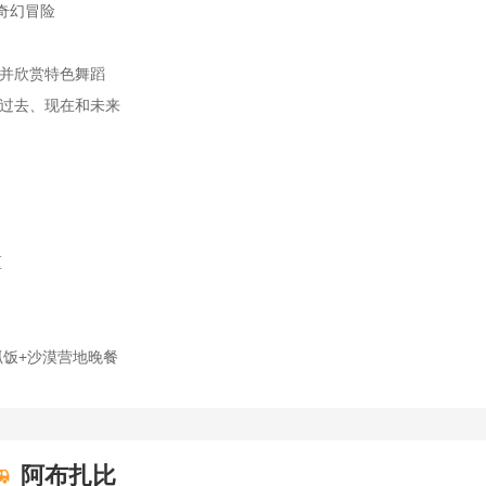
奇幻冒险
并欣赏特色舞蹈
过去、现在和未来
区
抓饭+沙漠营地晚餐
阿布扎比