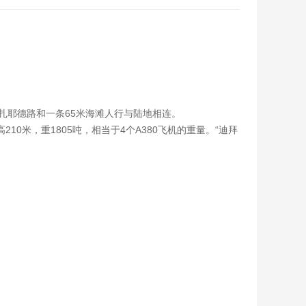
过谢赫扎耶德路和一条65米海滩人行与陆地相连。
10米，重1805吨，相当于4个A380飞机的重量。“迪拜