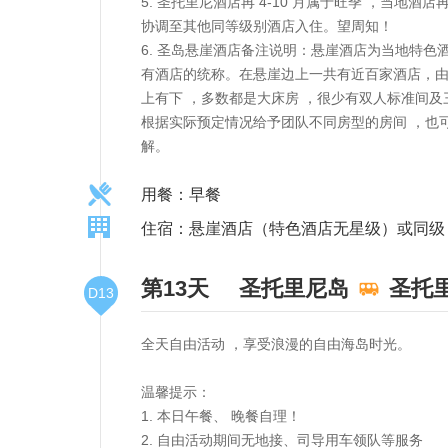
5. 圣托里尼酒店再 4-10 月属于旺季 ，当
协调至其他同等级别酒店入住。望周知！
6. 圣岛悬崖酒店备注说明：悬崖酒店为当地特色酒
有酒店的统称。在悬崖边上一共有近百家酒店，由
上有下 ，多数都是大床房 ，很少有双人标准间
根据实际预定情况给予团队不同房型的房间 ，也
解。
用餐：早餐
住宿：悬崖酒店（特色酒店无星级）或同级
第13天
圣托里尼岛
圣托
D13
全天自由活动 ，享受浪漫的自由海岛时光。
温馨提示：
1. 本日午餐、 晚餐自理！
2. 自由活动期间无地接、司导用车领队等服务