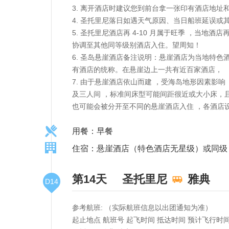
3. 离开酒店时建议您到前台拿一张印有酒店地址
4. 圣托里尼落日如遇天气原因、当日船班延误或
5. 圣托里尼酒店再 4-10 月属于旺季 ，当
协调至其他同等级别酒店入住。望周知！
6. 圣岛悬崖酒店备注说明：悬崖酒店为当地特色酒
有酒店的统称。在悬崖边上一共有近百家酒店，
7. 由于悬崖酒店依山而建 ，受海岛地形因素影
及三人间 ，标准间床型可能间距很近或大小床，
也可能会被分开至不同的悬崖酒店入住 ，各酒店
用餐：早餐
住宿：悬崖酒店（特色酒店无星级）或同级
第14天
圣托里尼
雅典
D14
参考航班: （实际航班信息以出团通知为准）
起止地点 航班号 起飞时间 抵达时间 预计飞行时