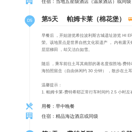
住宿：当地五星级酒店（温泉酒店）或同级
第5天
帕姆卡莱（棉花堡）
D5
早餐后 ，开始游览希拉波利斯古城遗址游览 HI ER
荣。该地景点是世界自然文化双遗产 ， 内有露
层层梯田 ，却又洁白如雪。
随后 ，乘车前往土耳其南部的著名度假胜地-费特希
海拍照留念（自由休闲约 30 分钟） ，散步在土
温馨提示：
1. 帕姆卡莱-费特希耶正常行车时间约 2.5 小时
用餐：早中晚餐
住宿：精品海边酒店或同级