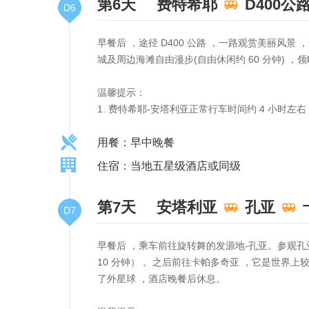
第6天
费特希耶
D400公
D6
早餐后 ，途径 D400 公路 ，一路观赏美丽风
城及周边海滩自由漫步(自由休闲约 60 分钟)
温馨提示：
1. 费特希耶-安塔利亚正常行车时间约 4 小时左
用餐：早中晚餐
住宿：当地五星级酒店或同级
第7天
安塔利亚
孔亚
D7
早餐后 ，乘车前往旋转舞的发源地-孔亚。参观孔亚
10 分钟） 。之后前往卡帕多奇亚 ，它是世界
了外星球 ，酒店晚餐后休息。