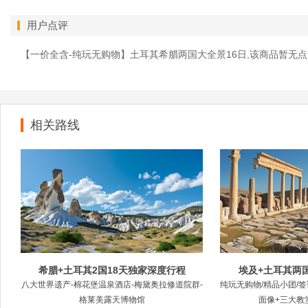
用户点评
【一价全含-纯玩无购物】土耳其希腊两国大全景16日,该商品暂无
相关路线
希腊+土耳其2国18天独家深度行程
埃及+土耳其两国
八大世界遗产-棉花堡温泉酒店-梅黛奥拉修道院群-
纯玩无购物/精品小团/
格莱美露天博物馆
面像+三大教