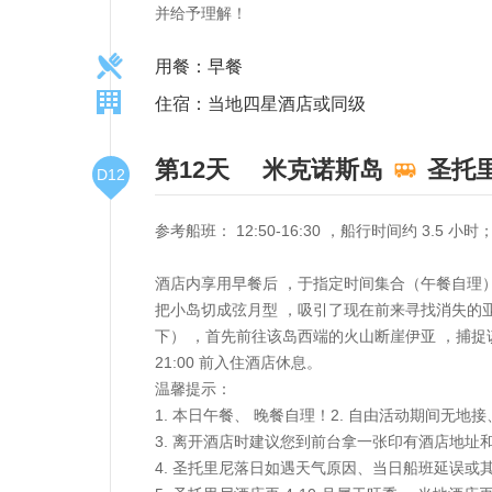
并给予理解！
用餐：早餐
住宿：当地四星酒店或同级
第12天
米克诺斯岛
圣托
D12
参考船班： 12:50-16:30 ，船行时间约 3.
酒店内享用早餐后 ，于指定时间集合（午餐自理
把小岛切成弦月型 ，吸引了现在前来寻找消失的
下） ，首先前往该岛西端的火山断崖伊亚 ，捕捉
21:00 前入住酒店休息。
温馨提示：
1. 本日午餐、 晚餐自理！2. 自由活动期间无地
3. 离开酒店时建议您到前台拿一张印有酒店地址
4. 圣托里尼落日如遇天气原因、当日船班延误或