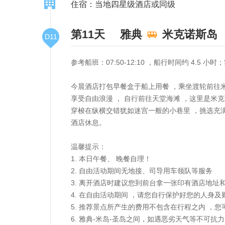
住宿：当地四星级酒店或同级
第11天
雅典
米克诺斯岛
D11
参考船班：07:50-12:10 ，船行时间约 4.5
今晨酒店打包早餐盒于船上用餐 ，乘坐渡轮前往
享受自由浪漫 ， 自行前往天堂海滩 ，这里是
穿梭在纵横交错犹如迷宫一般的小巷里 ，挑选充
酒店休息。
温馨提示：
1. 本日午餐、 晚餐自理！
2. 自由活动期间无地接、司导用车领队等服务
3. 离开酒店时建议您到前台拿一张印有酒店地址
4. 在自由活动期间 ，请您自行保护好您的人身及
5. 推荐景点所产生的费用不包含在行程之内 ，
6. 雅典-米岛-圣岛之间，如遇恶劣天气等不可