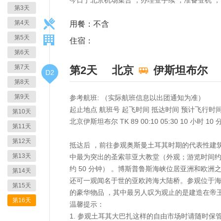
第3天
第4天
用餐：不含
第5天
住宿：
第6天
第7天
第2天
北京
伊斯坦布尔
D2
第8天
第9天
参考航班: （实际航班信息以出团通知为准）
起止地点 航班号 起飞时间 抵达时间 预计飞行时
第10天
北京伊斯坦布尔 TK 89 00:10 05:30 10 小时 10 
第11天
第12天
抵达后 ，前往参观奥斯曼土耳其时期的代表性建
第13天
中最为突出的圣索菲亚大教堂（外观；游览时间约 
约 50 分钟） 。博斯普鲁斯海峡位居亚洲和欧洲
第14天
还可一观闻名于世的亚欧跨海大陆桥。参观位于海
第15天
的豪华物品 ，其中最另人叹为观止的是建造在帝王
第16天
温馨提示：
1. 参观土耳其大巴扎这样的自由市场时请随时保