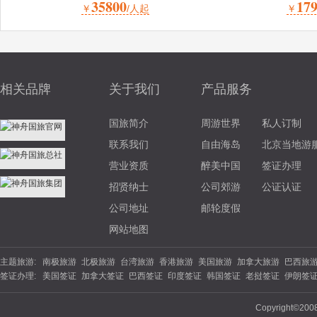
35800
17
￥
/人起
￥
相关品牌
关于我们
产品服务
国旅简介
周游世界
私人订制
联系我们
自由海岛
北京当地游
营业资质
醉美中国
签证办理
招贤纳士
公司郊游
公证认证
公司地址
邮轮度假
网站地图
主题旅游:
南极旅游
北极旅游
台湾旅游
香港旅游
美国旅游
加拿大旅游
巴西旅
签证办理:
美国签证
加拿大签证
巴西签证
印度签证
韩国签证
老挝签证
伊朗签
游
北欧旅游
东欧旅游
俄罗斯旅游
土耳其旅游
英国旅游
法国旅游
德
签证
坦桑尼亚
南非签证
埃塞俄比亚
西班牙签证
丹麦签证
波兰签证
夏威夷旅游
云南旅游
海南旅游
苏杭旅游
福建旅游
广西旅游
陕西旅
Copyright©200