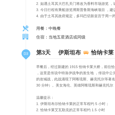
2. 如遇土耳其大巴扎关门将改为香料市场游览 ，
3. 今日行程有乘船游览博斯普鲁斯海峡项目 ，
4. 由于土耳其政府规定，多玛巴切新皇宫于周
用餐：中晚餐
住宿：当地五星酒店或同级
第3天
伊斯坦布
恰纳卡莱
D3
早餐后，经过新建的 1915 恰纳卡莱大桥，前
，这里是传说中特洛伊战争的发生地 ，传说中公元前
的攻城战，此战涌现了阿喀琉斯、赫克托尔等著名
30 分钟）。美女海伦、英雄阿喀琉斯和赫克托尔
温馨提示：
1. 伊斯坦布尔恰纳卡莱的正常车程约 5 小时；
2. 恰纳卡莱艾瓦勒克的正常车程约 1.5 小时