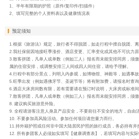
1、半年有限期的护照（原件/复印件/扫描件）
2、填写完整的个人资料表以及健康情况表
预定须知
1.根据《旅游法》规定，旅行者不得脱团，如走行程中擅自脱团、
2.我社保留因地接旺季涨价、酒店变更、汇率变化或其他不可抗力
3.散客拼团，凡单人或单数（例如三人）报名而未能安排同房，须
属的住宿安排，或调整安排三人间或四人间住宿，请给予理解。
4.行程中有部分景点，列明入内参观，如博物馆、神殿等，如遇事
5.旺季出发（例如遇佛牙节、圣诞节等）将有附加费，请报名时查
6.酒店大床房间数有限，若有需要请在预订时说明，大床房或标准间房型
7.散客拼团，凡单人或单数（例如三人）报名而未能安排同房，须
8. 建议购买旅游意外险。
9. 全程请游客注意人身及产品安全，不要前往不安全的地方，自
10. 不要参加高风险活动。参加任何项目请您量力而行。
11.持外籍护照或任何非中国大陆居民护照的旅行成员，务必持有
12. 所有参团客人必须如实填写【健康调查表】，若填写内容与实