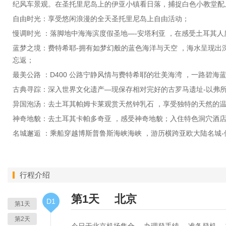
纪风车景观。在圣托里尼岛上的伊亚小镇看日落，捕捉白色小教堂配
自由时光：享受悠闲浪漫的全天圣托里尼岛上自由活动；
慢调时光 ：落脚地中海海滨度假圣地—-安塔利亚 ，在感受土耳其
蓝梦之境：费特希耶-拥有如梦幻般的蓝色海洋与天空 ，海水呈现出
忘返；
最美公路 ：D400 公路宁静风情与费特希耶的壮美海湾 ，一路碧
古典寻踪：深入世界文化遗产—现保存相对完好的古罗马遗址-以弗所
异国泡汤：去土耳其帕姆卡莱观赏天然钟乳石 ，享受独特的天然的
神奇地貌：去土耳其卡帕多奇亚 ，感受神奇地貌；入住特色洞穴酒店
名城邂逅 ：乘船穿越博斯普鲁斯海峡海峡 ，游历横跨亚欧大陆名城
行程介绍
第1天
北京
D1
第1天
第2天
今日于北京机场集合 ，办理登手续 ，准备登机 