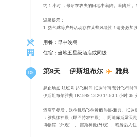
约 1 小时 ，最后在农夫的田地中着陆。着陆后
温馨提示：
1. 热气球等户外活动存在某些风险性！请务必
用餐：早中晚餐
住宿：当地五星级酒店或同级
第9天
伊斯坦布尔
雅典
D9
起止地点 航班号 起飞时间 抵达时间 预计飞行时
伊斯坦布尔雅典 TK1849 13:20 14:50 1 小时 35 
酒店早餐后，送往机场飞往希腊首都-雅典。抵达
：雅典娜神殿（即巴特农神殿）、阿迪库斯露天
博物馆（外观） 、 宙斯神殿(外观) ， 晚餐后入