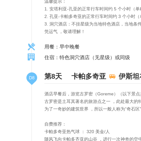
温馨提示：
1. 安塔利亚-孔亚的正常行车时间约 5 个小时（
2. 孔亚-卡帕多奇亚的正常行车时间约 3 个小时
3. 洞穴酒店：不挂星级为当地特色酒店，当地
凭运气 ，敬请理解！
用餐：早中晚餐
住宿：特色洞穴酒店（无星级）或同级
第8天
卡帕多奇亚
伊斯坦
D8
酒店早餐后，游览古罗密（Goreme）（以下景点共游览时
古罗密是土耳其著名的旅游点之一 ，此处最大的
为了一奇妙的建筑世界 ，所以一般人称为“奇石区”
自费推荐：
卡帕多奇亚热气球 ： 320 美金/人
随风飞向卡帕多齐亚的山谷 ，进行一次神奇的空中