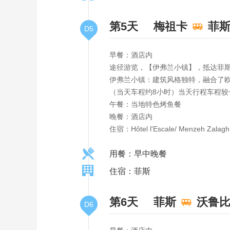
第5天
梅祖卡
菲
D5
早餐：酒店内
途径游览，【伊弗兰小镇】，抵达菲
伊弗兰小镇：建筑风格独特，融合了欧
（当天车程约8小时）当天行程车程较
午餐：当地特色烤鱼餐
晚餐：酒店内
住宿：Hôtel l'Escale/ Menzeh Zalagh
用餐：早中晚餐
住宿：菲斯
第6天
菲斯
沃鲁比
D6