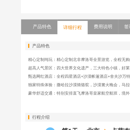
产品特色
费用说明
签
详细行程
产品特色
精心定制纯玩：精心定制北非摩洛哥全景游览，全程无
超高人气景区：四大世界文化遗产，三大特色小镇，好莱
甄选网红酒店：全程四星酒店+沙漠帐篷酒店+舍夫沙万
独家特殊体验：撒哈拉沙漠骑骆驼，沙漠篝火晚会，马拉
豪华舒适交通：特别安排直飞摩洛哥皇家航空航班，境外车
行程介绍