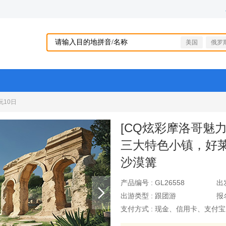
美国
俄罗
玩10日
[CQ炫彩摩洛哥魅
三大特色小镇，好
沙漠篝
产品编号 :
GL26558
出
出游类型 :
跟团游
报
支付方式 :
现金、信用卡、支付宝