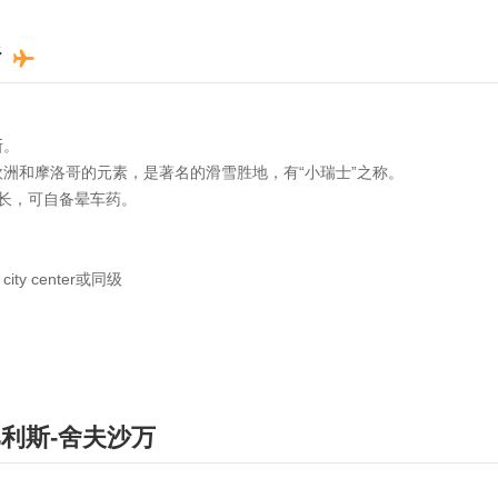
斯
斯。
洲和摩洛哥的元素，是著名的滑雪胜地，有“小瑞士”之称。
长，可自备晕车药。
 city center或同级
利斯-舍夫沙万