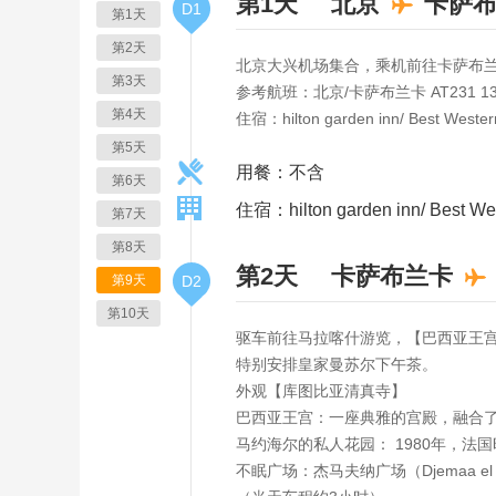
第1天
北京
卡萨
D1
第1天
第2天
北京大兴机场集合，乘机前往卡萨布
第3天
参考航班：北京/卡萨布兰卡 AT231 13:
第4天
住宿：hilton garden inn/ Best Weste
第5天
用餐：不含
第6天
住宿：hilton garden inn/ Best W
第7天
第8天
第2天
卡萨布兰卡
第9天
D2
第10天
驱车前往马拉喀什游览，【巴西亚王
特别安排皇家曼苏尔下午茶。
外观【库图比亚清真寺】
巴西亚王宫：一座典雅的宫殿，融合
马约海尔的私人花园： 1980年，法
不眠广场：杰马夫纳广场（Djemaa