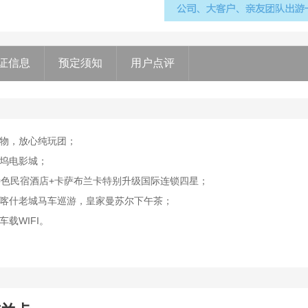
证信息
预定须知
用户点评
购物，放心纯玩团；
坞电影城；
特色民宿酒店+卡萨布兰卡特别升级国际连锁四星；
喀什老城马车巡游，皇家曼苏尔下午茶；
载WIFI。