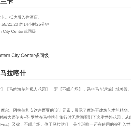
布兰卡
兰卡。抵达后入住酒店。
55/21:20 约14小时25分钟
rn City Center或同级
estern City Center或同级
马拉喀什
宫】【马约海尔的私人花园】，逛【不眠广场】，乘坐马车巡游红城美景
了摩尔、阿拉伯和安达卢西亚的设计元素，展示了摩洛哥建筑艺术的精华
国时尚大师伊夫·圣·罗兰在马拉喀什旅行时无意间看到了这座世外花园，从
 el Fna）又称：不眠广场。位于马拉喀什，是全球唯一还在使用的被列