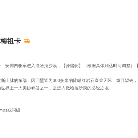
梅祖卡
卡，安排四驱车进入撒哈拉沙漠，【骑骆驼】（根据具体到达时间调整）
斯山脉的东部，因四壁皆为300多米的陡峭红岩石直耸天际，举目望去
为世界上十大美妙峡谷之一，是进入撒哈拉沙漠的必经之地。
 camps或同级