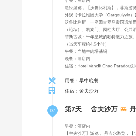
早餐：酒店内
途径游览，【沃鲁比利斯】，菲斯游
外观【卡拉维因大学（Qarqouiyyi
沃鲁比利斯：一座因古罗马帝国遗址
（论坛）、凯旋门、园柱大厅、公共
菲斯古城：千年皇城的独特魅力之旅
（当天车程约4.5小时）
午餐：当地牛肉塔基锅
晚餐：酒店内
住宿：Hotel Vancii/ Chao Parador
用餐：早中晚餐
住宿：舍夫沙万
第7天
舍夫沙万
D7
早餐：酒店内
【舍夫沙万】游览， 丹吉尔游览，【