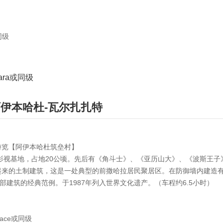
或同级
nara或同级
伊本哈杜-瓦尔扎扎特
游览【阿伊本哈杜筑垒村】
家影视基地，占地20公顷。先后有《角斗士》、《亚历山大》、《波斯王
起来的土制建筑，这是一处典型的前撒哈拉居民聚居区。在防御墙内建造
部建筑的经典范例。于1987年列入世界文化遗产。（车程约6.5小时）
Palace或同级