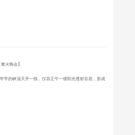
【篝火晚会】
，窄窄的峡顶天开一线，仅容正午一缕阳光透射谷底，形成