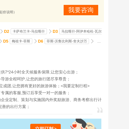
我要咨询
(起价说明）
D2
D3
卡萨布兰卡-马拉喀什
马拉喀什-阿伊本哈杜-瓦尔
D5
D6
...
梅祖卡-菲斯
菲斯-沃鲁比利斯-舍夫沙万
供7*24小时全天候服务保障,让您安心出游；
外导游全程呵护,让您的旅行团尽享尊贵；
立成团,让您拥有更好的旅游体验；<
我要定制行程
>
了专属的客服,预订后享受一对一的服务；
助企业定制、策划与实施国内外奖励旅游、商务考察出行计
完善的出行方案；