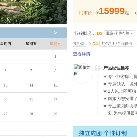
15999
门市价：¥
起
>
行程概况：
D1
北京-卡萨布兰卡
D4
扎扎特
瓦尔扎扎特-梅祖卡
星期四
星期五
星期六
查看详情
1
产品经理推荐
6
7
8
专业旅游顾问提
专属领队、境
13
14
15
2人以上即可独
国旅为您安排
20
21
22
专业策划师协
划,为您提供最
27
28
29