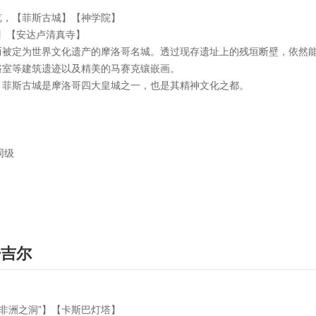
览，【菲斯古城】【神学院】
n）】【安达卢清真寺】
而被定为世界文化遗产的摩洛哥名城。透过现存遗址上的残垣断壁，依然
浴室等建筑遗迹以及精美的马赛克镶嵌画。
。菲斯古城是摩洛哥四大皇城之一，也是其精神文化之都。
或同级
丹吉尔
“非洲之洞”】【卡斯巴灯塔】