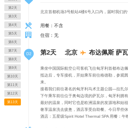
第2天
北京首都机场3号航站4楼6号入口内，届时我们
第3天
第4天
用餐：不含
第5天
住宿：无
第6天
第7天
第2天
北京
布达佩斯
萨
D2
第8天
第9天
乘坐中国国际航空公司客机飞往匈牙利首都布达
抵达后，专车接机，开始乘车前往格德勒，参观茜
第10天
来。
第11天
接着我们前往著名的匈牙利马术主题公园—拉扎尔
第12天
下午乘车前往位于奥匈边境的萨瓦尔，匈牙利拥
第13天
最好的温泉，同时它也是欧洲温泉的发源地和始祖。入住享有
奢享温泉洗去疲惫，酒店享受自助餐。今日早些
酒店：五星级Spirit Hotel Thermal SP