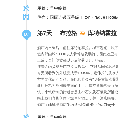
用餐：早中晚餐
住宿：国际连锁五星级Hilton Prague Hote
第7天
布拉格
库特纳霍拉
D7
酒店内早餐后，前往库特纳霍拉。城市游览（以下
但内部由约40000块人骨修建及装饰，因此这里
土后，名门望族都以身后能葬身此地为荣。
接着入内参观圣芭芭拉大教堂*，它以法国式风格
今天所看到的外观完成于1905年，宏伟的气质
世界文化遗产名录。在此您将会有“明是古旧沧桑
前往被称为欧洲最美丽的中古小镇克鲁姆洛夫（游览
镇，小镇所有的街道皆是由小石头及石板块所铺
晚上我们直接入住老城里的酒店，并于酒店晚餐
酒店：ck城里酒店Ruze5*或OldINN 4*或 Zl
用餐：早中晚餐