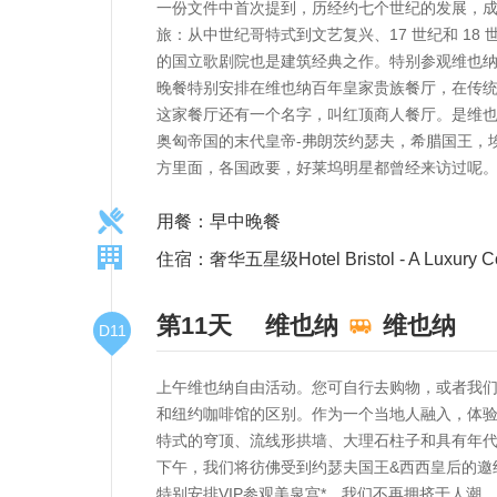
一份文件中首次提到，历经约七个世纪的发展，成
旅：从中世纪哥特式到文艺复兴、17 世纪和 18 
的国立歌剧院也是建筑经典之作。特别参观维也
晚餐特别安排在维也纳百年皇家贵族餐厅，在传
这家餐厅还有一个名字，叫红顶商人餐厅。是维也
奥匈帝国的末代皇帝-弗朗茨约瑟夫，希腊国王，
方里面，各国政要，好莱坞明星都曾经来访过呢
用餐：早中晚餐
住宿：奢华五星级Hotel Bristol - A Luxury Col
第11天
维也纳
维也纳
D11
上午维也纳自由活动。您可自行去购物，或者我
和纽约咖啡馆的区别。作为一个当地人融入，体验
特式的穹顶、流线形拱墙、大理石柱子和具有年
下午，我们将彷佛受到约瑟夫国王&西西皇后的邀
特别安排VIP参观美泉宫*，我们不再拥挤于人潮