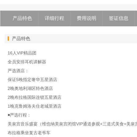
产品特色
详细行程
费用说明
签证信息
产品特色
16人VIP精品团
全员安排耳机讲解器
严选酒店：
保证5晚指定奢华五星酒店
2晚奥地利湖区特色酒店
2晚布拉格国际连锁五星酒店
1晚克鲁姆洛夫住老城里酒店
◾️严选行程：
美泉宫音乐盛宴（维也纳美泉宫闭馆VIP通道参观+三道式美食+美
布拉格乘坐复古老爷车