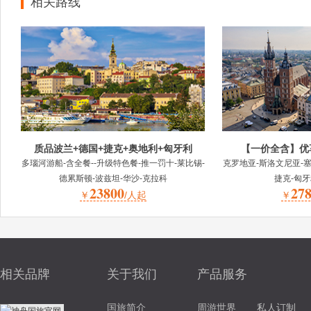
相关路线
质品波兰+德国+捷克+奥地利+匈牙利
【一价全含】优
多瑙河游船-含全餐--升级特色餐-推一罚十-莱比锡-
克罗地亚-斯洛文尼亚-塞
德累斯顿-波兹坦-华沙-克拉科
捷克-匈牙
23800
27
￥
/人起
￥
相关品牌
关于我们
产品服务
国旅简介
周游世界
私人订制