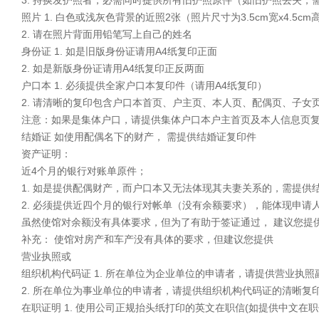
照片
1.
白色或浅灰色背景的近照2张（照片尺寸为3.5cm宽x4.5
2.
请在照片背面用铅笔写上自己的姓名
身份证
1.
如是旧版身份证请用A4纸复印正面
2.
如是新版身份证请用A4纸复印正反两面
户口本
1.
必须提供全家户口本复印件（请用A4纸复印）
2.
请清晰的复印包含户口本首页、户主页、本人页、配偶页、子女
注意：如果是集体户口，请提供集体户口本户主首页及本人信息页
结婚证
如使用配偶名下的财产， 需提供结婚证复印件
资产证明：
近4个月的银行对账单原件；
1.
如是提供配偶财产，而户口本又无法体现其夫妻关系的，需提供
2.
必须提供近四个月的银行对帐单（没有余额要求），能体现申请人
虽然使馆对余额没有具体要求，但为了有助于签证通过， 建议您提供
补充： 使馆对房产和车产没有具体的要求，但建议您提供
营业执照或
组织机构代码证
1.
所在单位为企业单位的申请者，请提供营业执照
2.
所在单位为事业单位的申请者，请提供组织机构代码证的清晰复印
在职证明
1.
使用公司正规抬头纸打印的英文在职信(如提供中文在职