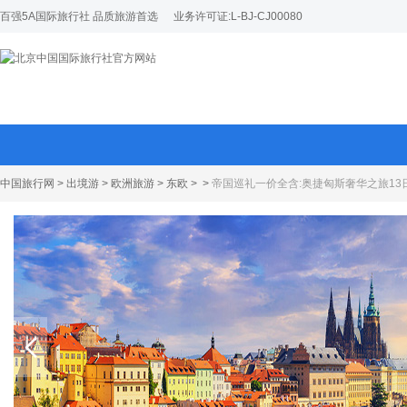
百强5A国际旅行社 品质旅游首选
业务许可证:L-BJ-CJ00080
中国旅行网
>
出境游
>
欧洲旅游
>
东欧
>
>
帝国巡礼一价全含:奥捷匈斯奢华之旅13