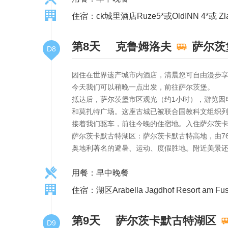
住宿：ck城里酒店Ruze5*或OldINN 4*或 Zla
第8天
克鲁姆洛夫
萨尔茨
D8
因住在世界遗产城市内酒店，清晨您可自由漫步
今天我们可以稍晚一点出发，前往萨尔茨堡。
抵达后，萨尔茨堡市区观光（约1小时），游览因
和莫扎特广场。这座古城已被联合国教科文组织
接着我们驱车，前往今晚的住宿地。入住萨尔茨
萨尔茨卡默古特湖区：萨尔茨卡默古特高地，由7
奥地利著名的避暑、运动、度假胜地。附近美景
用餐：早中晚餐
住宿：湖区Arabella Jagdhof Resort am Fusc
第9天
萨尔茨卡默古特湖区
D9