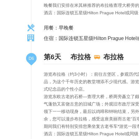
晚餐我们安排在米其林推荐的布拉格查理大桥旁的景
酒店：国际连锁五星级Hilton Prague Hot
用餐：早晚餐
住宿：国际连锁五星级Hilton Prague Hote
第6天
布拉格
布拉格
D6
游览布拉格（约3小时）：前往古堡区，参观历代
品，为这个千年历史的教堂增添不少现代感。游览
式纪念品的个性小店。
游览东欧古老的石桥—查理大桥，桥两旁矗立了
气蓬勃又富饶古意的旧城广场；外观旧市政厅深
领下一一移动现身，最后以鸡啼和钟响结束，另
余，您可以漫步布拉格，感受这座美丽而古老“百
期间我们有特别安排您乘坐复古老爷车*游览一段
酒店：国际连锁五星级Hilton Prague Hotel