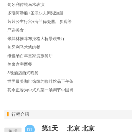
匈牙利传统马术表演
多瑙河游船+圣沃尔夫冈湖游船
茜茜公主行宫+海兰德瓷器厂参观等
严选美食：
米其林推荐布拉格大桥景观餐厅
匈牙利马术烤肉餐
维也纳百年皇家贵族餐厅
美泉宫旁西餐
3晚酒店西式晚餐
世界最美咖啡馆纽约咖啡馆品下午茶
其余正餐为中式八菜一汤调节中国胃……
行程介绍
第1天
北京
北京
D1
第1天