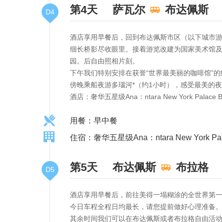
第4天
萨瓦尔
布达佩斯
D4
酒店享用早餐后，回到布达佩斯市区（以下城市游
细长桥影尽收眼里。接着游览改建为国家美术馆
园。后自由照相片刻。
下午我们特别安排在获誉“世界最美丽的咖啡馆”
傍晚乘船夜游多瑙河*（约1小时），感受最美的
酒店：奢华五星级Ana：ntara New York Pala
用餐：早中餐
住宿：奢华五星级Ana：ntara New York Pal
第5天
布达佩斯
布拉格
D5
酒店享用早餐后，前往美得一塌糊涂的全世界第
今日车程全程日均最长，请您提前做好心理准备
其余时间我们可以在布达佩斯或者布拉格自由活动