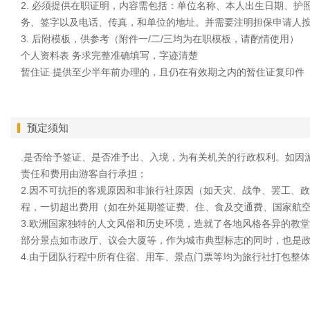
2.
必须提供在职证明，内容需包括：单位名称、本人出生日期、护照
务、签字以及电话、传真，和单位的地址。并需要注明担保申请人
3.
后附模板，供参考（附件一/二/三均为在职模板，请酌情使用）
个人资料表
务求完整准确填写，字迹清楚
暂住证
提供至少半年前办理的，且仍在有效期之内的暂住证复印件
预定须知
.是否给予签证、是否准予出、入境，为有关机关的行政权利。如因
责任和费用由游客自行承担；
2.因不可抗拒的客观原因和非旅行社原因（如天灾、战争、罢工、
程，一切超出费用（如在外延期签证费、住、食及交通费、国家航
3.欧洲国家独特的人文风俗和历史环境，造就了各地风格各异的教
部分景点如市政厅、议会大厦等，作为城市典型标志的同时，也是
4.由于团队行程中所有住宿、用车、景点门票等均为旅行社打包整