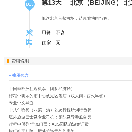
第13天
北京（BEIJING）
北
D13
抵达北京首都机场，结束愉快的行程。
用餐：不含
住宿：无
费用说明
费用包含
中国至欧洲往返机票（团队经济舱）
行程中明示的市中心或湖区酒店（双人间 / 西式早餐）
专业中文导游
中式午晚餐（八菜一汤）以及行程所列特色餐
境外旅游巴士及专业司机；领队及导游服务费
行程中所列*景点门票；ADS团队旅游签证费
旅行社责任险、境外旅游意外伤害险