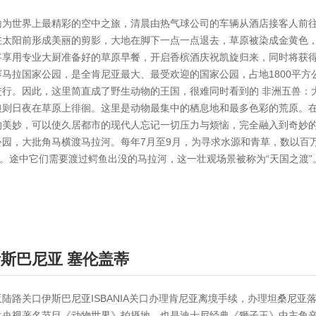
喻为世界上最精彩的空中之旅，清晨由热气球公司的车辆从酒店接客人前
在太阳前形成美丽的剪影，大地在脚下一点一点退去，草原被染成金黄色
将享用专业大厨准备好的草原早餐，开启香槟酒庆祝凯旋归来，同时将获
马拉国家公园，是全肯尼亚最大、最受欢迎的国家公园，占地1800平方
进行。因此，这里简直成了野生动物的王国，很难同时看到的 非洲五兽：
狼则日夜在草原上徘徊。这里是动物最集中的栖息地和最多色彩的荒原。
的美妙，可以使久居都市的现代人忘记一切压力与烦恼，完全融入到奇妙
公园，大批角马横渡马拉河。每年7月至9月，为寻求水源和青草，数以百
力。途中它们需要渡过鳄鱼出没的马拉河，这一壮观场景被称为“天国之渡”
伊斯巴尼亚
塞伦盖蒂
陆路关口伊斯巴尼亚ISBANIA关口办理肯尼亚离境手续，办理坦桑尼
往央视著名节目《动物世界》拍摄地，也是迪士尼经典《狮子王》中主角