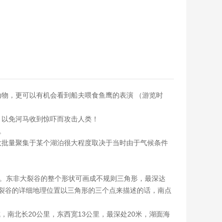
物，更可以有机会看到船夫喂食鱼鹰的表演 （游览时
，以免河马收到惊吓而攻击人类！
。
大批量聚集于某个湖泊很大程度取决于当时由于气候条件
道巨大的伤疤。东非大裂谷的整个形状可画成不规则三角形，最深达
东非大裂谷的详细地理位置以三角形的三个点来描述的话，南点
成，南北长20公里，东西宽13公里，最深处20米，湖面海