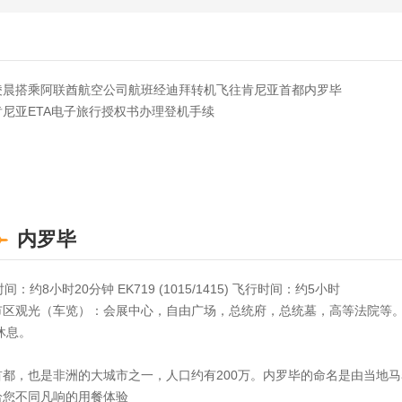
凌晨搭乘阿联酋航空公司航班经迪拜转机飞往肯尼亚首都内罗毕
尼亚ETA电子旅行授权书办理登机手续
内罗毕
行时间：约8小时20分钟 EK719 (1015/1415) 飞行时间：约5小时
观光（车览）：会展中心，自由广场，总统府，总统墓，高等法院等。前往当地
休息。
，也是非洲的大城市之一，人口约有200万。内罗毕的命名是由当地马赛族的话
给您不同凡响的用餐体验