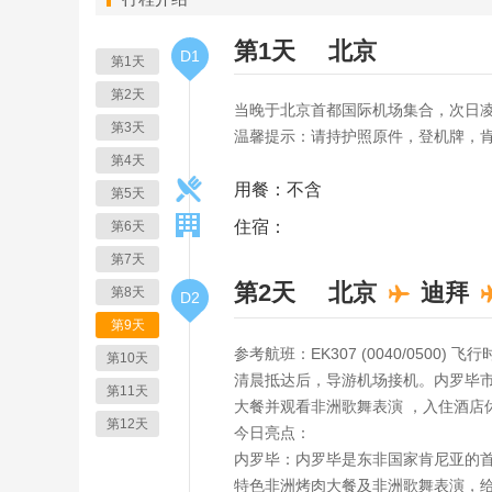
第1天
北京
D1
第1天
第2天
当晚于北京首都国际机场集合，次日
第3天
温馨提示：请持护照原件，登机牌，肯
第4天
用餐：不含
第5天
住宿：
第6天
第7天
第2天
北京
迪拜
第8天
D2
第9天
参考航班：EK307 (0040/0500) 飞
第10天
清晨抵达后，导游机场接机。内罗毕市区
第11天
大餐并观看非洲歌舞表演 ，入住酒店
第12天
今日亮点：
内罗毕：内罗毕是东非国家肯尼亚的首都
特色非洲烤肉大餐及非洲歌舞表演，