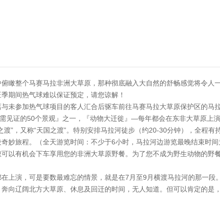
俯瞰整个马赛马拉非洲大草原，那种彻底融入大自然的舒畅感觉将令人一辈
旺季期间热气球难以保证预定，请您谅解！
店与未参加热气球项目的客人汇合后驱车前往马赛马拉大草原保护区的马
必需见证的50个景观』之一，『动物大迁徙』—每年都会在东非大草原上
之渡”，又称“天国之渡”。特别安排马拉河徒步（约20-30分钟），全程
奇妙旅程。（全天游览时间：不少于6小时，马拉河边游览最晚结束时间为1
您可以有机会下车享用您的非洲大草原野餐。为了您不成为野生动物的野
都在上演，可是要数最难忘的情景，就是在7月至9月横渡马拉河的那一段
、奔向辽阔北方大草原、休息及回迁的时间，无人知道。但可以肯定的是