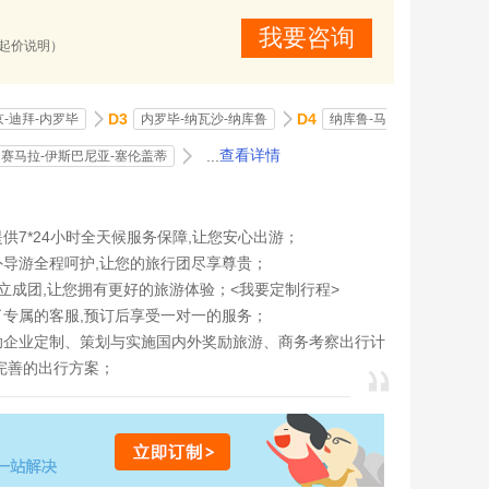
我要咨询
(起价说明）
D3
D4
京-迪拜-内罗毕
内罗毕-纳瓦沙-纳库鲁
纳库鲁-马
...
查看详情
赛马拉-伊斯巴尼亚-塞伦盖蒂
供7*24小时全天候服务保障,让您安心出游；
外导游全程呵护,让您的旅行团尽享尊贵；
立成团,让您拥有更好的旅游体验；<
我要定制行程
>
了专属的客服,预订后享受一对一的服务；
助企业定制、策划与实施国内外奖励旅游、商务考察出行计
完善的出行方案；