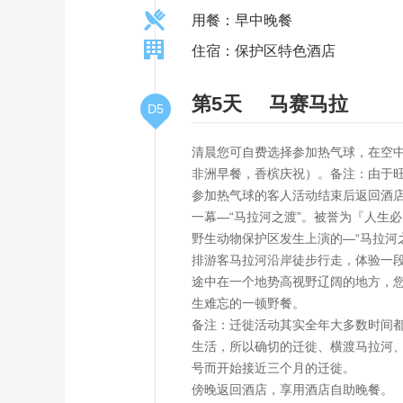
用餐：早中晚餐
住宿：保护区特色酒店
第5天
马赛马拉
D5
清晨您可自费选择参加热气球，在空中
非洲早餐，香槟庆祝）。备注：由于
参加热气球的客人活动结束后返回酒
一幕—“马拉河之渡”。被誉为『人生
野生动物保护区发生上演的—“马拉河
排游客马拉河沿岸徒步行走，体验一段
途中在一个地势高视野辽阔的地方，
生难忘的一顿野餐。
备注：迁徙活动其实全年大多数时间
生活，所以确切的迁徙、横渡马拉河
号而开始接近三个月的迁徙。
傍晚返回酒店，享用酒店自助晚餐。