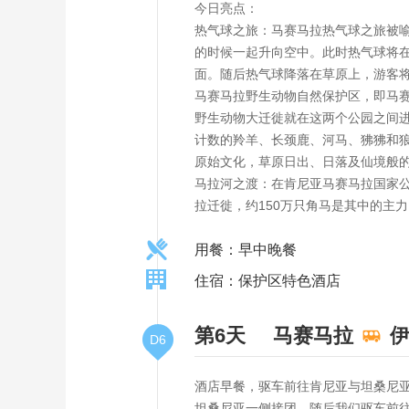
今日亮点：
热气球之旅：马赛马拉热气球之旅被
的时候一起升向空中。此时热气球将
面。随后热气球降落在草原上，游客
马赛马拉野生动物自然保护区，即马赛
野生动物大迁徙就在这两个公园之间
计数的羚羊、长颈鹿、河马、狒狒和
原始文化，草原日出、日落及仙境般
马拉河之渡：在肯尼亚马赛马拉国家
拉迁徙，约150万只角马是其中的主
用餐：早中晚餐
住宿：保护区特色酒店
第6天
马赛马拉
D6
酒店早餐，驱车前往肯尼亚与坦桑尼亚
坦桑尼亚一侧接团，随后我们驱车前