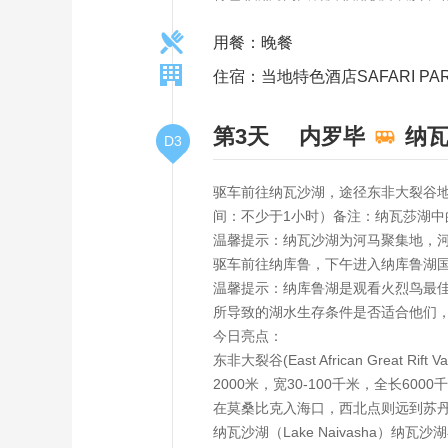
用餐：晚餐
住宿：当地特色酒店SAFARI PAR
第3天
内罗毕
纳
D3
驱车前往纳瓦沙湖，途径东非大裂谷
间：不少于1小时）备注：纳瓦莎湖中
温馨提示：纳瓦沙湖为河马聚集地，
驱车前往纳库鲁，下午进入纳库鲁湖
温馨提示：纳库鲁湖是观看火烈鸟最
所导致的湖水生存条件是否适合他们
今日亮点：
东非大裂谷(East African Gr
2000米，宽30-100千米，全长
在莫桑比克入海口，西北点则远到苏
纳瓦沙湖（Lake Naivasha）