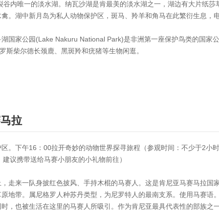
是裂谷内唯一的淡水湖。纳瓦沙湖是肯最美的淡水湖之一，湖边有大片纸
水禽。湖中新月岛为私人动物保护区，斑马、羚羊和角马在此繁衍生息，
公园(Lake Nakuru National Park)是非洲第一座保护鸟
、罗斯柴尔德长颈鹿、黑斑羚和疣猪等生物闲逛。
赛马拉
区。下午16：00拉开奇妙的动物世界探寻旅程（参观时间：不少于2小
演；建议携带送给马赛小朋友的小礼物前往）
上，走来一队身披红色披风、手持木棍的马赛人。这是肯尼亚马赛马拉国
原地带。属尼格罗人种苏丹类型，为尼罗特人的最南支系。使用马赛语。
同时，也被生活在这里的马赛人所吸引。作为肯尼亚最具代表性的部族之