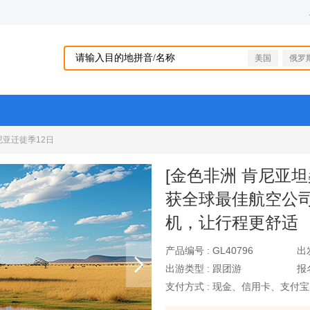
美国
俄罗
尼亚迁徙季12日
[金色非洲 肯尼亚
获全球最佳航空公
机，让行程更舒适
产品编号 :
GL40796
出
出游类型 :
跟团游
报
支付方式 :
现金、信用卡、支付宝