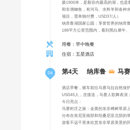
拨1900米，是裂谷内最高的湖，也
和非洲鲫鱼，有河马、水羚羊和各种
项目，需单独付费，USD37/人）
纳库鲁湖国家公园：享誉世界的纳库鲁湖国家
188平方公里范围内，看到黑白犀牛
用餐：早中晚餐
住宿：五星酒店
第4天
纳库鲁
马
D4
酒店早餐，驱车前往马赛马拉自然保护
USD45人，含接送，马赛人歌舞表
今日亮点：
马赛村庄之旅：金黄的东非稀树草原
分布在肯尼亚南部和坦桑尼亚北部的草
游客不远千里来欣赏东非草原美景的