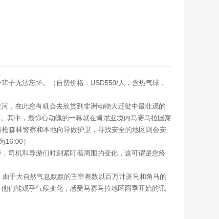
子无法忘怀。（自费价格：USD550/人，含热气球，
拉河，在此您有机会去欣赏到非洲动物大迁徙中最壮观的
演。其中，最惊心动魄的一幕就在肯尼亚境内马赛马拉国家
有持枪森林警察和本地向导做护卫，寻找安全的地区则会安
6:00）
餐，司机和导游们时刻紧盯着周围的变化，这可谓是您终
。由于大自然气息默默的主宰着数以百万计斑马和角马的
，他们能观乎气候变化，感受马赛马拉地区雨季开始的讯