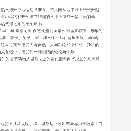
往热气球升空地做起飞准备。待太阳从地平线上缓缓升起
，各种动物和热气球在非洲的草原上组成一幅壮美的画
得热气球之旅的纪念证书。
公里，与 坦桑尼亚的 塞伦盖提国家公园隔河相望。每年的
大象、狮子、豹子、犀牛和水牛经常在这里出没，而难以
在这里可充分感受人与自然、人与动物和谐相处，独特的
的大自然中，感受到一种回归的轻松与快乐
万计的食草动物从坦桑尼亚的塞伦盖蒂向肯尼亚的马赛马
。
亚落地签证以及入境手续。坦桑尼亚段用车与导游于陆路关口
辛巴的原型栖息地—塞伦盖蒂。抵达酒店入住休息。