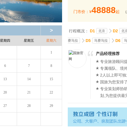
48888
门市价：¥
起
>
行程概况：
D1
D2
北京
北
D5
D6
赛马拉
马赛马拉
马
星期四
星期五
星期六
1
产品经理推荐
专业旅游顾问提
6
7
8
专属领队、境
2人以上即可独
13
14
15
国旅为您安排
专业策划师协
20
21
22
划,为您提供最
27
28
29