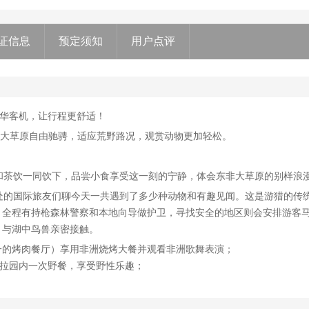
证信息
预定须知
用户点评
华客机，让行程更舒适！
非洲大草原自由驰骋，适应荒野路况，观赏动物更加轻松。
美景和茶饮一同饮下，品尝小食享受这一刻的宁静，体会东非大草原的别样浪
同住一处的国际旅友们聊今天一共遇到了多少种动物和有趣见闻。这是游猎的
fari 马拉河徒步，全程有持枪森林警察和本地向导做护卫，寻找安全的地区则会安
，与湖中鸟兽亲密接触。
五十佳之一的烤肉餐厅）享用非洲烧烤大餐并观看非洲歌舞表演；
拉园内一次野餐，享受野性乐趣；