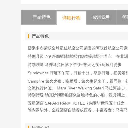
产品特色
费用说明
签
详细行程
产品特色
搭乘多次荣获全球最佳航空公司荣誉的阿联酋航空公司豪
特别升级 7-9 座四驱陆地巡洋舰敞篷越野吉普车，在
特别赠送 马赛马拉日落下午茶+篝火之夜+马拉河徒步
Sundowner 日落下午茶，日暮十分，草原日落，把
Campfire 篝火之夜，晚餐后，篝火生起来了，跟
交流旅行体验。 Mara River Walking Sa
特别赠送 纳瓦沙湖游船搭乘当地特色的小船，泛舟湖上
五星酒店 SAFARI PARK HOTEL（内罗毕世界
除内罗毕外，全程酒店自助餐或西餐，丰富餐食；马赛马
行程介绍