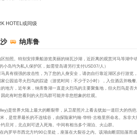
K HOTEL或同级
瓦沙
纳库鲁
地区拍照。特别安排乘船游览美丽的纳瓦沙湖，近距离的观赏河马等湖中动
的小岛均为私人保护区，如需登岛请另行支付USD37/人）
河马具有很强的攻击性，为了您的人身安全，请勿自行靠近湖区步行游览
国家公园追寻火烈鸟的踪迹（游览时间：不少于2小时），入住酒店并晚餐
佳的地方，近年来，纳库鲁湖一直是火烈鸟的主要聚集地，但火烈鸟是否
，因此有时您看到的火烈鸟群可能并非您想象的壮观。
eat Rift Valley)是世界大陆上最大的断裂带，从卫星照片上看去犹如一
6000千米，是世界最长的不连续谷，由探险家约翰·华特·古格里所命名。
丹约旦河，北点则可进入死海。中间有相当多个湖泊、火山群。
纳瓦沙湖在内罗毕市西北方约90公里处，座落在大裂谷之内。该湖由断层陷落而