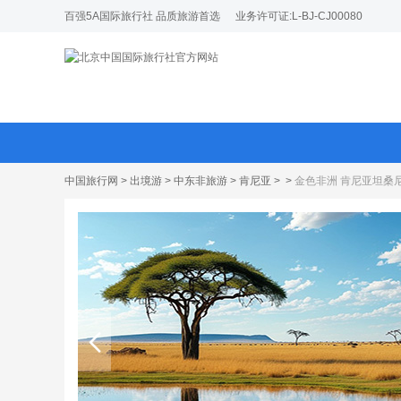
百强5A国际旅行社 品质旅游首选
业务许可证:L-BJ-CJ00080
中国旅行网
>
出境游
>
中东非旅游
>
肯尼亚
>
>
金色非洲 肯尼亚坦桑