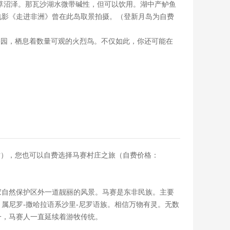
莎草沼泽。那瓦沙湖水微带碱性，但可以饮用。湖中产鲈鱼
电影《走进非洲》曾在此岛取景拍摄。（登新月岛为自费
类的国家公园，栖息着数量可观的火烈鸟。不仅如此，你还可能在
时），您也可以自费选择马赛村庄之旅（自费价格：
家自然保护区外一道靓丽的风景。马赛是东非民族。主要
属尼罗-撒哈拉语系沙里-尼罗语族。相信万物有灵。无数
一，马赛人一直延续着游牧传统。