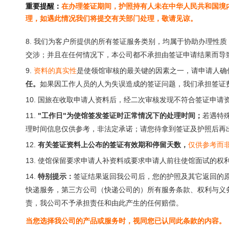
重要提醒：
在办理签证期间，护照持有人未在中华人民共和国境
理，如遇此情况我们将提交有关部门处理，敬请见谅。
8. 我们为客户所提供的所有签证服务类别，均属于协助办理性
交涉；并且在任何情况下，本公司都不承担由签证申请结果而导
9.
资料的真实性
是使领馆审核的最关键的因素之一，请申请人确
任。
如果因工作人员的人为失误造成的签证问题，我们承担签证
10. 国旅在收取申请人资料后，经二次审核发现不符合签证申
11.
"工作日"为使馆签发签证时正常情况下的处理时间；
若遇特
理时间信息仅供参考，非法定承诺；请您待拿到签证及护照后再
12.
有关签证资料上公布的签证有效期和停留天数，
仅供参考而
13. 使馆保留要求申请人补资料或要求申请人前往使馆面试的权
14.
特别提示：
签证结果返回我公司后，您的护照及其它返回的
快递服务，第三方公司（快递公司的）所有服务条款、权利与义
责，我公司不予承担责任和由此产生的任何赔偿。
当您选择我公司的产品或服务时，视同您已认同此条款的内容。