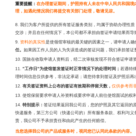
重要提醒：
在办理签证期间，护照持有人未在中华人民共和国境
理，如遇此情况我们将提交有关部门处理，敬请见谅。
8. 我们为客户所提供的所有签证服务类别，均属于协助办理性
交涉；并且在任何情况下，本公司都不承担由签证申请结果而导
9.
资料的真实性
是使领馆审核的最关键的因素之一，请申请人确
任。
如果因工作人员的人为失误造成的签证问题，我们承担签证
10. 国旅在收取申请人资料后，经二次审核发现不符合签证申
11.
"工作日"为使馆签发签证时正常情况下的处理时间；
若遇特
理时间信息仅供参考，非法定承诺；请您待拿到签证及护照后再
12.
有关签证资料上公布的签证有效期和停留天数，
仅供参考而
13. 使馆保留要求申请人补资料或要求申请人前往使馆面试的权
14.
特别提示：
签证结果返回我公司后，您的护照及其它返回的
快递服务，第三方公司（快递公司的）所有服务条款、权利与义
责，我公司不予承担责任和由此产生的任何赔偿。
当您选择我公司的产品或服务时，视同您已认同此条款的内容。