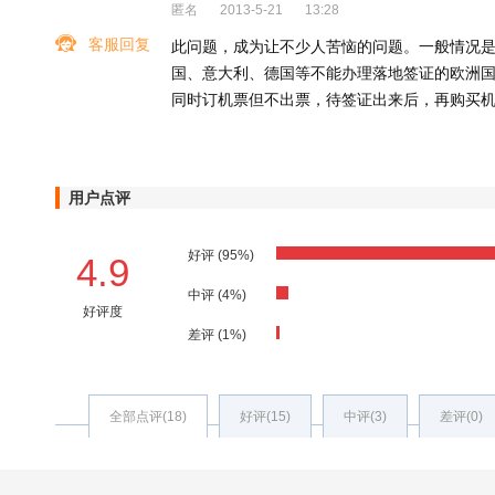
匿名
2013-5-21
13:28
客服回复
此问题，成为让不少人苦恼的问题。一般情况
国、意大利、德国等不能办理落地签证的欧洲
同时订机票但不出票，待签证出来后，再购买
用户点评
好评 (95%)
4.9
中评 (4%)
好评度
差评 (1%)
全部点评(18)
好评(15)
中评(3)
差评(0)