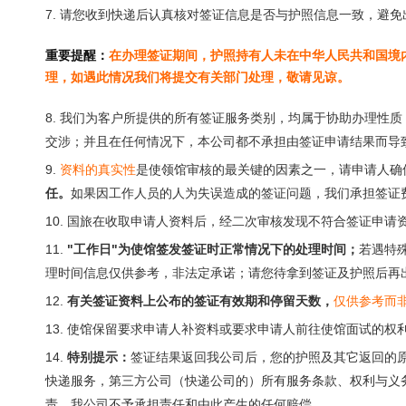
7. 请您收到快递后认真核对签证信息是否与护照信息一致，避
重要提醒：
在办理签证期间，护照持有人未在中华人民共和国境
理，如遇此情况我们将提交有关部门处理，敬请见谅。
8. 我们为客户所提供的所有签证服务类别，均属于协助办理性
交涉；并且在任何情况下，本公司都不承担由签证申请结果而导
9.
资料的真实性
是使领馆审核的最关键的因素之一，请申请人确
任。
如果因工作人员的人为失误造成的签证问题，我们承担签证
10. 国旅在收取申请人资料后，经二次审核发现不符合签证申
11.
"工作日"为使馆签发签证时正常情况下的处理时间；
若遇特
理时间信息仅供参考，非法定承诺；请您待拿到签证及护照后再
12.
有关签证资料上公布的签证有效期和停留天数，
仅供参考而
13. 使馆保留要求申请人补资料或要求申请人前往使馆面试的权
14.
特别提示：
签证结果返回我公司后，您的护照及其它返回的
快递服务，第三方公司（快递公司的）所有服务条款、权利与义
责，我公司不予承担责任和由此产生的任何赔偿。