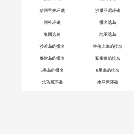
哈阿里夫环礁
沙维亚尼环礁
阿杜环礁
排名选岛
集团选岛
地图选岛
沙滩岛屿排名
性价比岛屿排名
餐饮岛屿排名
私密岛屿排名
5星岛屿排名
6星岛屿排名
北马累环礁
南马累环礁