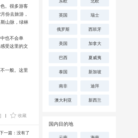
东欧
北欧
景色。很多游客
2月份去旅游，
英国
瑞士
卑斯山脉，绿林
俄罗斯
西班牙
途中也不会单
美国
加拿大
去感受这里的文
巴西
夏威夷
很不一般。这里
泰国
新加坡
南非
迪拜
澳大利亚
新西兰
]
收藏
|
国内目的地
下一篇：没有了
云南
海南