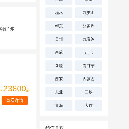
桂林
武夷山
华东
张家界
英雄广场
贵州
九寨沟
西藏
西北
新疆
青甘宁
西安
内蒙古
23800
￥
起
东北
三峡
查看详情
青岛
大连
猜你喜欢