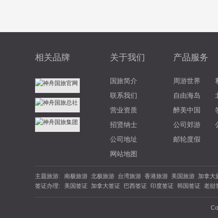
相关品牌
关于我们
产品服务
国旅简介
周游世界
联系我们
自由海岛
营业资质
醉美中国
招贤纳士
公司郊游
公司地址
邮轮度假
网站地图
主题旅游:
南极旅游
北极旅游
台湾旅游
香港旅游
美国旅游
加拿大
签证办理:
美国签证
加拿大签证
巴西签证
印度签证
韩国签证
老挝
游
北欧旅游
东欧旅游
俄罗斯旅游
土耳其旅游
英国旅游
签证
坦桑尼亚
南非签证
埃塞俄比亚
西班牙签证
丹麦签
夏威夷旅游
云南旅游
海南旅游
苏杭旅游
福建旅游
广西
Co