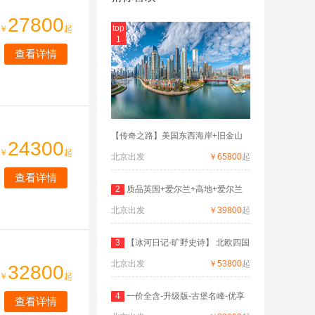
27800
top
￥
起
1
查看详情
【传奇之路】美国东西海岸+旧金山
24300
￥
起
北京出发
￥65800
起
查看详情
2
质品英国+爱尔兰+高地+爱尔兰
北京出发
深度
￥39800
起
3
【冰河日记-旷野史诗】 北欧四国
北京出发
双
￥53800
起
32800
￥
起
4
一价全含-升级版-古堡名峰-优享
查看详情