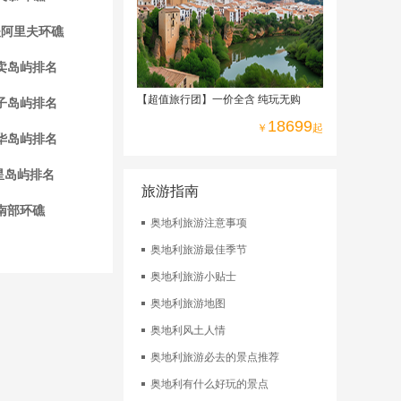
四星级酒店
夫阿里夫环礁
卖岛屿排名
【超值旅行团】一价全含 纯玩无购
子岛屿排名
18699
￥
起
华岛屿排名
星岛屿排名
旅游指南
南部环礁
奥地利旅游注意事项
奥地利旅游最佳季节
奥地利旅游小贴士
奥地利旅游地图
奥地利风土人情
奥地利旅游必去的景点推荐
奥地利有什么好玩的景点