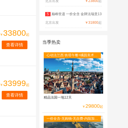
北京出发
德
￥23800
起
5
巅峰世遗 一价全含 金牌法瑞意13
北京出发
日
￥31800
起
33800
￥
起
当季热卖
查看详情
心动法兰西 铁塔午餐+橘园美术馆
+圣米歇尔山+图卢茨航空馆+卡尔
卡松城堡
33999
￥
起
查看详情
精品法国一地12天
29800
￥
起
一价全含-无购物-无自费-内陆加飞
不走回头路-双点进出-峡湾游船-观