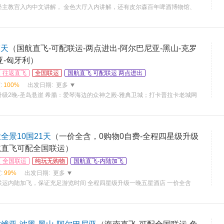
堡主教宫入内中文讲解， 金色大厅入内讲解，还有皮尔森百年啤酒博物馆、
7天
（国航直飞-可配联运-两点进出-阿尔巴尼亚-黑山-克罗
亚-匈牙利）
往返直飞
全国联运
国航直飞 可配联运 两点进出
:
100%
出发日期:
更多
级2晚-圣岛悬崖 希腊：爱琴海边的众神之殿-雅典卫城；打卡普拉卡老城网
全景10国21天
（一价全含，0购物0自费-全程四星级升级
航直飞可配全国联运）
全国联运
纯玩无购物
国航直飞-内陆加飞
:
99%
出发日期:
更多
联运内陆加飞，保证充足游览时间 全程四星级升级一晚五星酒店 一价全含