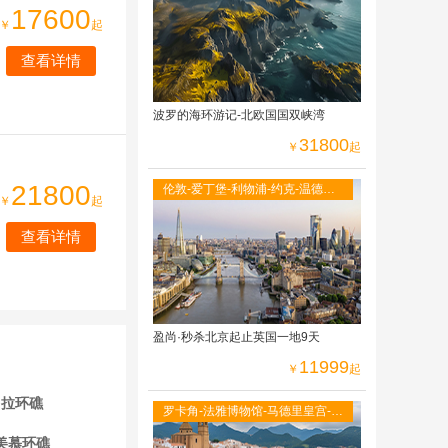
光小火车
17600
￥
起
查看详情
波罗的海环游记-北欧国国双峡湾
31800
￥
起
21800
伦敦-爱丁堡-利物浦-约克-温德米
￥
起
尔湖区-牛津大学-莎士比亚故居-伦
敦自由活动
查看详情
盈尚·秒杀北京起止英国一地9天
11999
￥
起
拉环礁
罗卡角-法雅博物馆-马德里皇宫-阿
尔罕布拉宫-古城托莱多-全程当地
美慕环礁