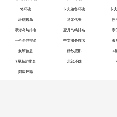
塔环礁
卡夫达鲁环礁
卡
环礁选岛
马尔代夫
热
浮潜岛屿排名
蜜月岛屿排名
亲
一价全包排名
中文服务排名
奢
航班信息
婚纱摄影
4
7星岛屿排名
北部环礁
阿里环礁