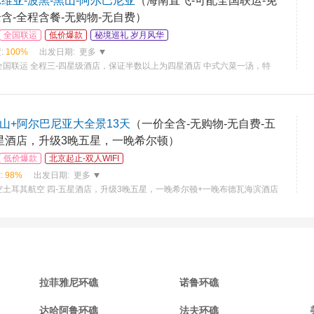
维亚-波黑-黑山-阿尔巴尼亚
（海南直飞-可配全国联运-免
含-全程含餐-无购物-无自费）
全国联运
低价爆款
秘境巡礼 岁月风华
:
100%
出发日期:
更多
国联运 全程三-四星级酒店，保证半数以上为四星酒店 中式六菜一汤，特
山+阿尔巴尼亚大全景13天
（一价全含-无购物-无自费-五
五星酒店，升级3晚五星，一晚希尔顿）
低价爆款
北京起止-双人WIFI
:
98%
出发日期:
更多
土耳其航空 四-五星酒店，升级3晚五星，一晚希尔顿+一晚布德瓦海滨酒店
拉菲雅尼环礁
诺鲁环礁
达哈阿鲁环礁
法夫环礁