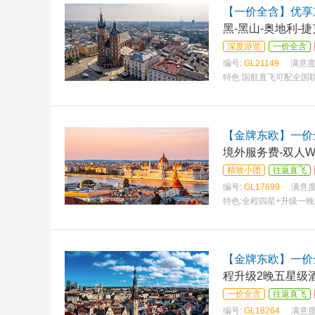
【一价全含】优享东
黑-黑山-奥地利-
深度游览
一价全含
编号:
GL21149
满意度
特色:
国航直飞可配全国联
洛伐
【金牌东欧】一价全
境外服务费-双人WI
精致小团
往返直飞
编号:
GL17699
满意度
特色:
全程四星+升级一晚
【金牌东欧】一价
程升级2晚五星级酒
一价全含
往返直飞
编号:
GL18264
满意度