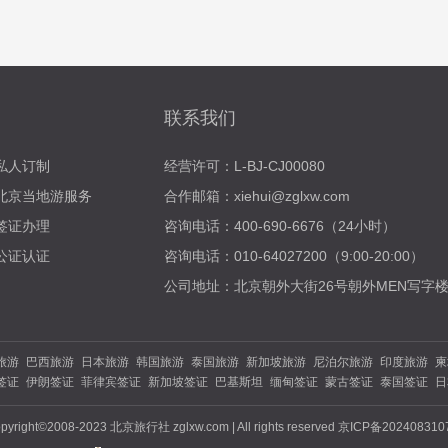
联系我们
私人订制
经营许可：L-BJ-CJ00080
北京当地游服务
合作邮箱：xiehui@zglxw.com
签证办理
咨询电话：400-690-6676（24小时）
公证认证
咨询电话：010-64027200（9:00-20:00）
公司地址：北京朝外大街26号朝外MEN写字楼
旅游
巴西旅游
日本旅游
韩国旅游
泰国旅游
新加坡旅游
尼泊尔旅游
印度旅游
柬
签证
伊朗签证
菲律宾签证
新加坡签证
巴基斯坦
缅甸签证
蒙古签证
泰国签证
日
法国旅游
德国旅游
意大利旅游
瑞士旅游
澳大利亚
新西兰旅游
南非旅游
迪拜旅
证
波兰签证
比利时签证
德国签证
法国签证
荷兰签证
捷克签证
希腊签证
意大利
旅游
陕西旅游
四川旅游
贵州旅游
西北旅游
西藏旅游
新疆旅游
东北旅游
湖南旅
pyright©2008-2023 北京旅行社 zglxw.com | All rights reserved 京ICP备20240831