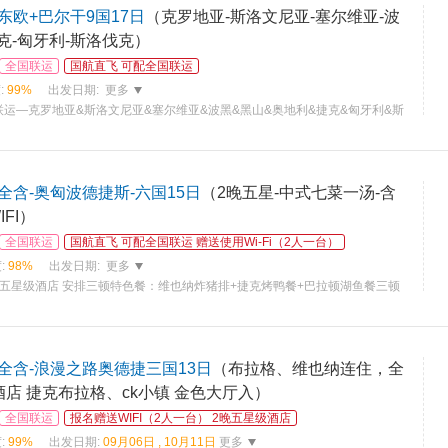
欧+巴尔干9国17日
（克罗地亚-斯洛文尼亚-塞尔维亚-波
捷克-匈牙利-斯洛伐克）
全国联运
国航直飞 可配全国联运
:
99%
出发日期:
更多
运—克罗地亚&斯洛文尼亚&塞尔维亚&波黑&黑山&奥地利&捷克&匈牙利&斯
含-奥匈波德捷斯-六国15日
（2晚五星-中式七菜一汤-含
FI）
全国联运
国航直飞 可配全国联运 赠送使用Wi-Fi（2人一台）
:
98%
出发日期:
更多
五星级酒店 安排三顿特色餐：维也纳炸猪排+捷克烤鸭餐+巴拉顿湖鱼餐三顿
全含-浪漫之路奥德捷三国13日
（布拉格、维也纳连住，全
店 捷克布拉格、ck小镇 金色大厅入）
全国联运
报名赠送WIFI（2人一台） 2晚五星级酒店
:
99%
出发日期:
09月06日 , 10月11日
更多