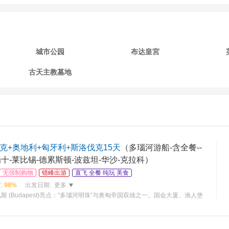
城市公园
布达皇宮
古天主教墓地
克+奥地利+匈牙利+斯洛伐克15天
（多瑙河游船-含全餐--
十-莱比锡-德累斯顿-波兹坦-华沙-克拉科）
无强制购物
错峰出游
直飞 全餐 纯玩 美食
:
98%
出发日期:
更多
佩斯 (Budapest)亮点：“多瑙河明珠”与奥匈帝国双雄之一。国会大厦、渔人堡