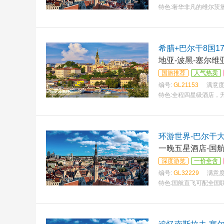
特色:
奢华非凡的维尔茨
希腊+巴尔干8国1
地亚-波黑-塞尔维
国旅推荐
人气热卖
编号:
GL21153
满意度
特色:
全程四星级酒店，升
环游世界-巴尔干大
一晚五星酒店-国
深度游览
一价全含
编号:
GL32229
满意度
特色:
国航直飞可配全国