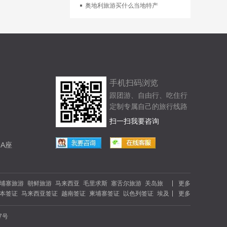
奥地利旅游买什么当地特产
手机扫码浏览
跟团游、自由行、吃住行
定制专属自己的旅行线路
扫一扫我要咨询
A座
埔寨旅游
朝鲜旅游
马来西亚
毛里求斯
塞舌尔旅游
关岛旅
更多
本签证
马来西亚签证
越南签证
柬埔寨签证
以色列签证
埃及
更多
游
以色列旅游
肯尼亚旅游
夏威夷旅游
斐济旅游
马尔代夫
签证
瑞典签证
瑞士签证
英国签证
澳大利亚
新西兰签证
游
河北旅游
内蒙古旅游
青岛旅游
大连旅游
公司郊游
07号