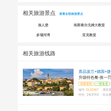
相关旅游景点
查看全部旅游景点
渔人堡
埃斯泰尔戈姆大教堂
多瑙河湾
亚克教堂
相关旅游线路
质品波兰+德国+捷
升级特色餐-推一罚
深度游览
一价全含
编号:
GL20367
满意度
特色:
【匈牙利】 - 布达