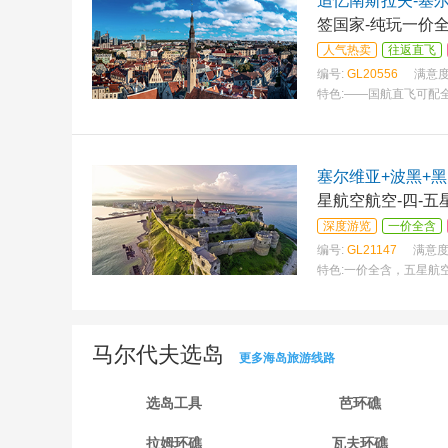
追忆南斯拉夫-塞尔
签国家-纯玩一价全
人气热卖
往返直飞
编号:
GL20556
满意度
特色:
——国航直飞可配全
塞尔维亚+波黑+黑
星航空航空-四-
深度游览
一价全含
编号:
GL21147
满意度
特色:
一价全含，五星航空
马尔代夫选岛
更多海岛旅游线路
选岛工具
芭环礁
拉姆环礁
瓦夫环礁