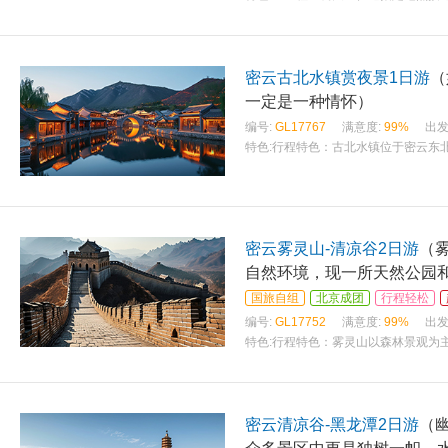
密云古北水镇赏夜景1日游
（
一定是一种情怀）
编号:
GL17767
满意度:
99%
出发
特色:
行程特色：古北水镇位于密云东
密云雾灵山-清凉谷2日游
（
自然环境，现一所天然公园
国旅自组
北京成团
行程轻松
编号:
GL17752
满意度:
99%
出发
特色:
行程特色：雾灵山以森林景观为
密云清凉谷-黑龙潭2日游
（