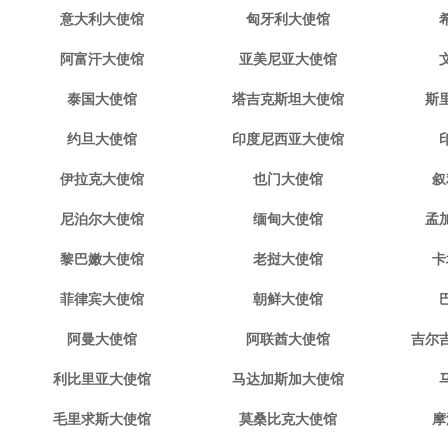
意大利大使馆
匈牙利大使馆
阿富汗大使馆
亚美尼亚大使馆
泰国大使馆
塔吉克斯坦大使馆
斯
约旦大使馆
印度尼西亚大使馆
伊拉克大使馆
也门大使馆
叙
尼泊尔大使馆
缅甸大使馆
孟
黎巴嫩大使馆
老挝大使馆
卡
菲律宾大使馆
朝鲜大使馆
阿曼大使馆
阿联酋大使馆
吉尔
利比里亚大使馆
马达加斯加大使馆
毛里求斯大使馆
莫桑比克大使馆
摩