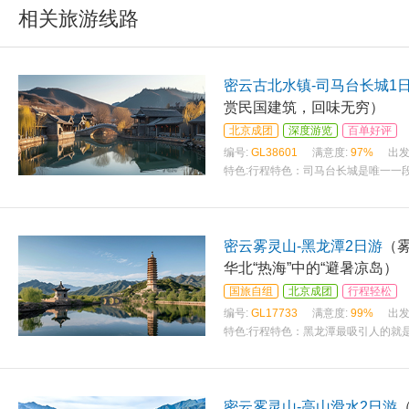
相关旅游线路
密云古北水镇-司马台长城1
赏民国建筑，回味无穷）
北京成团
深度游览
百单好评
编号:
GL38601
满意度:
97%
出发
特色:
行程特色：司马台长城是唯一一
密云雾灵山-黑龙潭2日游
（
华北“热海”中的“避暑凉岛）
国旅自组
北京成团
行程轻松
编号:
GL17733
满意度:
99%
出发
特色:
行程特色：黑龙潭最吸引人的就
密云雾灵山-高山滑水2日游