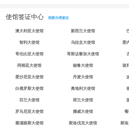
使馆签证中心
我要办理签证
澳大利亚大使馆
新西兰大使馆
智利大使馆
乌拉圭大使馆
委
哥伦比亚大使馆
哥斯达黎加大使馆
阿根廷大使馆
秘鲁大使馆
玻
爱沙尼亚大使馆
丹麦大使馆
白俄罗斯大使馆
奥地利大使馆
芬兰大使馆
荷兰大使馆
罗马尼亚大使馆
挪威大使馆
葡
塞浦路斯大使馆
斯洛伐克大使馆
斯洛