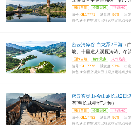
众多景区中更是独树一帜，
国旅自组
摄影采风
行程轻松
编号:
GL17771
满意度:
96%
出发
特色:
★全程空调大巴往返指定地点接送
密云清凉谷-白龙潭2日游
（
坡。十里道人溪夏涛涛、冬
国旅自组
精华景点
人气热卖
编号:
GL17776
满意度:
97%
出发
特色:
★全程空调大巴往返指定地点接送
密云雾灵山-金山岭长城2日
有“明长城精华”之称）
国旅自组
摄影采风
行程轻松
编号:
GL17782
满意度:
96%
出发
特色:
★全程空调大巴往返指定地点接送