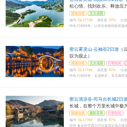
松心情、找到欢乐、释放压
国旅自组
北京成团
编号:
GL17739
满意度:
97%
出发
特色:
行程特色：让您在体验惊险刺激
密云雾灵山-云袖谷2日游
（
叹为观止）
国旅自组
北京成团
行程轻松
编号:
GL17744
满意度:
97%
出发
特色:
行程特色：走进峡谷，未见瀑而
密云清凉谷-司马台长城2日
长城，在整个万里长城中极
国旅自组
摄影采风
行程轻松
编号:
GL17760
满意度:
97%
出发
特色:
★全程空调大巴往返指定地点接送