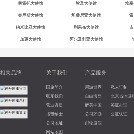
莱索托大使馆
埃及大使馆
埃塞
突尼斯大使馆
坦桑尼亚大使馆
索
纳米比亚大使馆
刚果布大使馆
吉
加蓬大使馆
阿尔及利亚大使馆
相关品牌
关于我们
产品服务
国旅简介
周游世界
私人订制
联系我们
自由海岛
北京当地游
营业资质
醉美中国
签证办理
招贤纳士
公司郊游
公证认证
公司地址
邮轮度假
网站地图