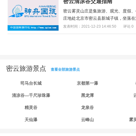
密云清凉谷交通指南
密云雾灵山庄是集旅游、观光、度假、
庄地处北京市密云县新城子镇，坐落在海
发表时间：2021-12-23 14:46:50
评论 0
密云旅游景点
查看全部旅游景点
司马台长城
京都第一瀑
清凉谷—千尺珍珠瀑
黑龙潭
精灵谷
龙泉谷
天仙瀑
云峰山
雾