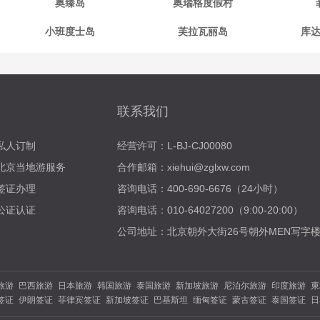
奥臻岛
奥瑞格度假村
小班度士岛
芙拉瓦丽岛
库
联系我们
私人订制
经营许可：L-BJ-CJ00080
北京当地游服务
合作邮箱：xiehui@zglxw.com
签证办理
咨询电话：400-690-6676（24小时）
公证认证
咨询电话：010-64027200（9:00-20:00）
公司地址：北京朝外大街26号朝外MEN写字楼
旅游
巴西旅游
日本旅游
韩国旅游
泰国旅游
新加坡旅游
尼泊尔旅游
印度旅游
柬
签证
伊朗签证
菲律宾签证
新加坡签证
巴基斯坦
缅甸签证
蒙古签证
泰国签证
日
法国旅游
德国旅游
意大利旅游
瑞士旅游
澳大利亚
新西兰旅游
南非旅游
迪拜旅
证
波兰签证
比利时签证
德国签证
法国签证
荷兰签证
捷克签证
希腊签证
意大利
旅游
陕西旅游
四川旅游
贵州旅游
西北旅游
西藏旅游
新疆旅游
东北旅游
湖南旅