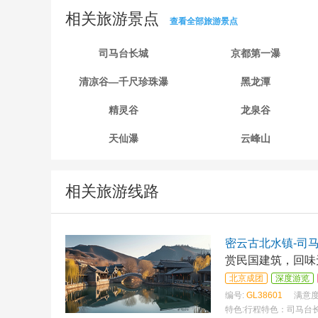
相关旅游景点
查看全部旅游景点
司马台长城
京都第一瀑
清凉谷—千尺珍珠瀑
黑龙潭
精灵谷
龙泉谷
天仙瀑
云峰山
相关旅游线路
密云古北水镇-司
赏民国建筑，回味
北京成团
深度游览
编号:
GL38601
满意度
特色:
行程特色：司马台