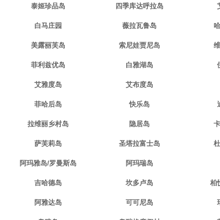
泰姬珍品岛
四季库达呼拉岛
白马庄园
薇拉瓦鲁岛
美露丽芙岛
索尼娃贾尼岛
菲利兹优岛
白雅湖岛
艾雅度岛
艾布度岛
菲哈后岛
快乐岛
拉维丽乡村岛
隐居岛
萨芙莉岛
圣塔拉富士岛
阿玛雅岛/罗曼斯岛
阿玛瑞岛
吉哈德岛
坎多卢岛
柏
阿雅达岛
可可尼岛