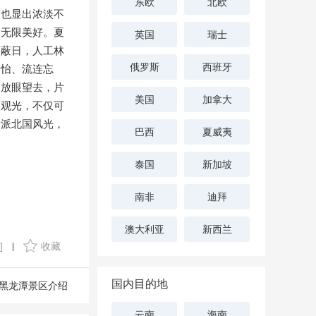
东欧
北欧
，也显出浓淡不
的无限美好。夏
英国
瑞士
阳蔽日，人工林
俄罗斯
西班牙
神怡、流连忘
。放眼望去，片
美国
加拿大
山观光，不仅可
一派北国风光，
巴西
夏威夷
泰国
新加坡
南非
迪拜
澳大利亚
新西兰
]
收藏
|
国内目的地
黑龙潭景区介绍
云南
海南