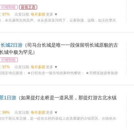
行程轻松
超值之选
:
97%
出发日期:
每月多团
更多
谷，未见瀑而先闻其声。水从悬崖直泻而下，云雾弥漫。远眺，如玉柱擎天
台长城2日游
（司马台长城是唯一一段保留明长城原貌的古
长城中极为罕见）
行程轻松
:
97%
出发日期:
每月多团
更多
返指定地点接送； ★行程包含一顿当地农家特色餐饮； ★另赠送旅游者旅游
景1日游
（如果提灯走桥是一道风景，那提灯游古北水镇
:
99%
出发日期:
每月多团
更多
镇位于密云东北侧，是一处在古村的基础上改造重建的古镇景区。古镇依水