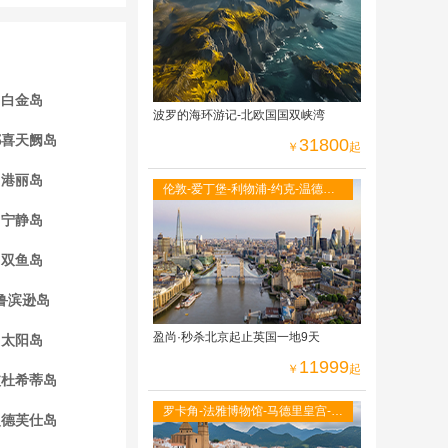
光小火车
白金岛
波罗的海环游记-北欧国国双峡湾
都喜天阙岛
31800
￥
起
港丽岛
伦敦-爱丁堡-利物浦-约克-温德米
尔湖区-牛津大学-莎士比亚故居-伦
宁静岛
敦自由活动
双鱼岛
鲁滨逊岛
盈尚·秒杀北京起止英国一地9天
太阳岛
11999
￥
起
波杜希蒂岛
罗卡角-法雅博物馆-马德里皇宫-阿
曼德芙仕岛
尔罕布拉宫-古城托莱多-全程当地