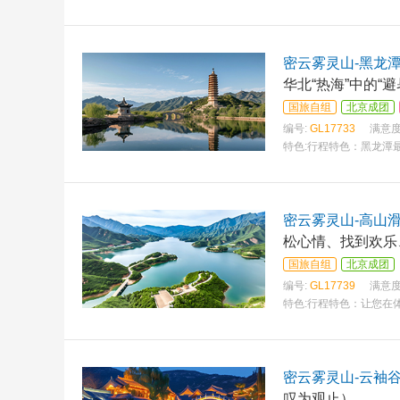
密云雾灵山-黑龙潭
华北“热海”中的“
国旅自组
北京成团
编号:
GL17733
满意度
特色:
行程特色：黑龙潭
密云雾灵山-高山
松心情、找到欢乐
国旅自组
北京成团
编号:
GL17739
满意度
特色:
行程特色：让您在
密云雾灵山-云袖谷
叹为观止）