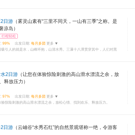
2日游
（雾灵山素有“三里不同天，一山有三季”之称。是
避暑凉岛）
行程轻松
:
99%
出发日期:
每月多团
更多
最吸引人的就是水，山峰环抱，山清水秀。三瀑十八潭贯穿其中，人们对黑
滑水2日游
（让您在体验惊险刺激的高山滑水漂流之余，放
、释放压力）
:
97%
出发日期:
每月多团
更多
体验惊险刺激的高山滑水漂流之余，放松心情、找到欢乐、释放压力。
2日游
（云岫谷“水秀石红”的自然景观堪称一绝，令游客