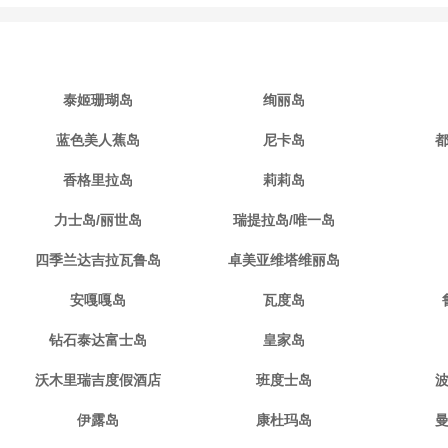
泰姬珊瑚岛
绚丽岛
蓝色美人蕉岛
尼卡岛
香格里拉岛
莉莉岛
力士岛/丽世岛
瑞提拉岛/唯一岛
四季兰达吉拉瓦鲁岛
卓美亚维塔维丽岛
安嘎嘎岛
瓦度岛
钻石泰达富士岛
皇家岛
沃木里瑞吉度假酒店
班度士岛
伊露岛
康杜玛岛