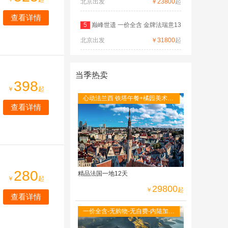
北京出发
德
￥23800
起
查看详情
5
巅峰世遗 一价全含 金牌法瑞意13
北京出发
日
￥31800
起
当季热卖
398
￥
起
心动法兰西 铁塔午餐+橘园美术馆
查看详情
+圣米歇尔山+图卢茨航空馆+卡尔
卡松城堡
280
精品法国一地12天
￥
起
29800
￥
起
查看详情
一价全含-无购物-无自费-内陆加飞
不走回头路-双点进出-峡湾游船-观