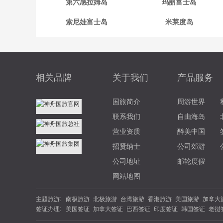
第六感拉姆岛
玛丽富士岛
索尼娃富士岛
米莱度岛
相关品牌
关于我们
产品服务
国旅简介
周游世界
联系我们
自由海岛
营业资质
醉美中国
招贤纳士
公司郊游
公司地址
邮轮度假
网站地图
主题旅游:
南极旅游
北极旅游
台湾旅游
香港旅游
美国旅游
加拿大
签证办理:
美国签证
加拿大签证
巴西签证
印度签证
韩国签证
老挝
游
北欧旅游
东欧旅游
俄罗斯旅游
土耳其旅游
英国旅游
签证
坦桑尼亚
南非签证
埃塞俄比亚
西班牙签证
丹麦签
夏威夷旅游
云南旅游
海南旅游
苏杭旅游
福建旅游
广西