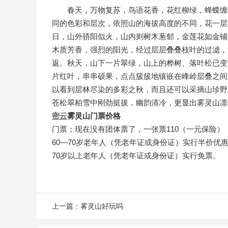
春天，万物复苏，鸟语花香，花红柳绿，蜂蝶缠
同的色彩和层次，依照山的海拔高度的不同，花一层
日，山外骄阳似火，山内则树木葱郁，金莲花如金铺
木质芳香，强烈的阳光，经过层层叠叠枝叶的过滤，
返。秋天，山下一片翠绿，山上的桦树、落叶松已变
片红叶，串串硕果，点点簇簇地镶嵌在峰岭层叠之间
以看到层林尽染的多彩之秋，而且还可以采摘山珍野
苍松翠柏雪中刚劲挺拔，幽韵清冷，更显出雾灵山凛
密云
雾灵山门票价格
门票；现在没有团体票了，一张票110（一元保险）
60—70岁老年人（凭老年证或身份证）实行半价优惠
70岁以上老年人（凭老年证或身份证）实行免票。
上一篇：
雾灵山好玩吗