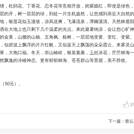
绕，杜鹃花、丁香花、忍冬花等竞相开放，姹紫嫣红，即使是绿色
层的开，树一层层的绿，到处一片生机盎然，让您感到亲近大自然
地，银莲花似玉漫坡，凉风送爽，飞瀑流泉，潭幽溪清。天然林遮
洒在大地上也只剩下几个温柔的光点。来此避暑纳凉，会让您心旷
的金黄，山腰的山杨、五角枫、栎树，一层层地变黄、变红、变紫
，似碧波上飘浮的片片红帆，又似蓝天上飘荡的朵朵霞云。来雾灵
果，大饱口福。冬天，崇山峻岭，银装素裹，
玉树
冰花，茫茫林海
然飘逸的冷峻神态。更有郁郁林海、苍苍群山等景观，美不胜收。
（50元）。
[0
下一篇：
密云