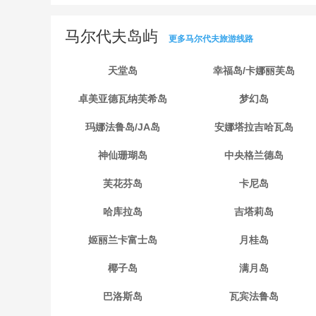
马尔代夫岛屿
更多马尔代夫旅游线路
天堂岛
幸福岛/卡娜丽芙岛
卓美亚德瓦纳芙希岛
梦幻岛
玛娜法鲁岛/JA岛
安娜塔拉吉哈瓦岛
神仙珊瑚岛
中央格兰德岛
芙花芬岛
卡尼岛
哈库拉岛
吉塔莉岛
姬丽兰卡富士岛
月桂岛
椰子岛
满月岛
巴洛斯岛
瓦宾法鲁岛