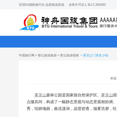
百强5A国际旅行社 品质旅游首选
业务许可证:L-BJ-CJ00080
中国旅行网
>
密云旅游旅游
>
密云旅游指南
> 雾灵山门票多少钱
来源
雾
灵山
森林公园是国家级自然保护区。
雾
灵山
国
点缀其间，构成了一幅静态景观与动态景观相协调、
秀，恬静瑰丽，曲流溪涧，晶莹碧透，烟雾浩渺，吐