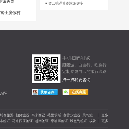
菲诺芙岛
密云桃源仙谷旅游攻略
达富士度假村
手机扫码浏览
跟团游、自由行、吃住行
定制专属自己的旅行线路
扫一扫我要咨询
A座
埔寨旅游
朝鲜旅游
马来西亚
毛里求斯
塞舌尔旅游
关岛旅
更多
本签证
马来西亚签证
越南签证
柬埔寨签证
以色列签证
埃及
更多
游
以色列旅游
肯尼亚旅游
夏威夷旅游
斐济旅游
马尔代夫
签证
瑞典签证
瑞士签证
英国签证
澳大利亚
新西兰签证
游
河北旅游
内蒙古旅游
青岛旅游
大连旅游
公司郊游