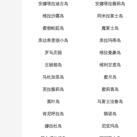
安娜塔拉迪古岛
安娜塔拉薇莉岛
维拉沙露岛
阿米拉富士岛
蜜都帕茹岛
魔富士岛
库达希度假小岛
库拉玛蒂岛
罗马庄园
维拉曼豪岛
古丽都岛
维利甘度岛
马杜加里岛
蜜月岛
芙拉薇莉岛
蜜莉喜岛
蕉叶岛
马富士法鲁岛
肯尼呼拉岛
翡诺岛
娜拉杜岛
尼亚玛岛