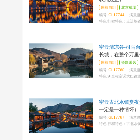
国旅自组
北京成团
编号:
GL17744
满意度
特色:
行程特色：走进峡
密云清凉谷-司马
长城，在整个万里
国旅自组
摄影采风
编号:
GL17760
满意度
特色:
★全程空调大巴往
密云古北水镇赏夜
一定是一种情怀）
编号:
GL17767
满意度
特色:
行程特色：古北水