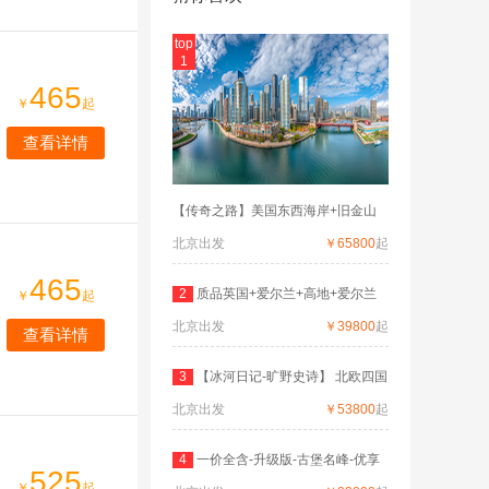
top
1
465
￥
起
查看详情
【传奇之路】美国东西海岸+旧金山
北京出发
￥65800
起
465
2
质品英国+爱尔兰+高地+爱尔兰
￥
起
北京出发
深度
￥39800
起
查看详情
3
【冰河日记-旷野史诗】 北欧四国
北京出发
双
￥53800
起
4
一价全含-升级版-古堡名峰-优享
525
￥
起