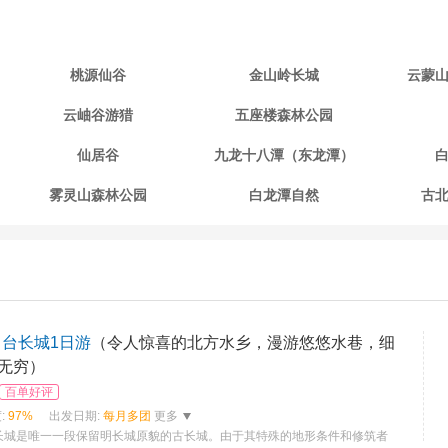
桃源仙谷
金山岭长城
云蒙
云岫谷游猎
五座楼森林公园
仙居谷
九龙十八潭（东龙潭）
雾灵山森林公园
白龙潭自然
古
马台长城1日游
（令人惊喜的北方水乡，漫游悠悠水巷，细
无穷）
百单好评
:
97%
出发日期:
每月多团
更多
长城是唯一一段保留明长城原貌的古长城。由于其特殊的地形条件和修筑者