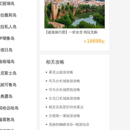
四星级酒店
艾丽湖岛
哈拉薇莉岛
维拉私人岛
【超值旅行团】一价全含 纯玩无购
伊瑚鲁岛
18699
￥
起
假日岛
迪格瑞岛
相关攻略
雾灵山旅游攻略
卡尼富士岛
司马台长城旅游攻略
杜妮可鲁岛
司马台长城西线攻略
奥露岛
古北口长城旅游攻略
精灵谷风景区特色看点
悦哈达哈岛
京都第一瀑旅游攻略
瑞喜敦岛
美丽的幽峡深谷--桃源仙谷