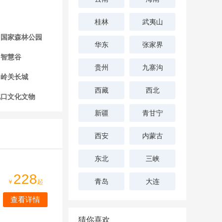
桂林
武夷山
山国家森林公园
华东
张家界
智慧谷
贵州
九寨沟
白岭关长城
西藏
西北
北口文化文物
新疆
青甘宁
西安
内蒙古
东北
三峡
228
青岛
大连
￥
起
查看详情
猜你喜欢