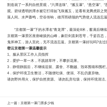
割造就了一系列自然景观，“六潭连珠”、“溅玉瀑”、“悬空瀑”、
观。碧绿透明的潭水被它打得如飞珠溅玉，近看有龙腾虎跃之
落人间。水声轰鸣，空谷传响，雄浑而磅颉的气势使人流连忘
“京都第一瀑”下的水潭名“青龙潭”，最深处8米，蓄满后
京都第一瀑景区座座峻拔的山峰，象巨剑直刺苍穹，千姿百态，
鬼斧神工，游人至此，无不流连忘返。京都第一瀑好玩吗?去过
密云京都第一瀑温馨提示
1。服从景区工作人员指挥
2．爱护一草一木，不践踏草坪，不攀折花果。
3．静馆静园后，不继续逗留、露舍、不翻越、毁坏围墙和
4．保护环境卫生整洁，不随便吐痰、便溺、不乱仍废弃物。
请勿野外用火，保护自然资源。 请勿乱弃垃圾，保持环境清洁
上一篇：
京都第一瀑门票多少钱