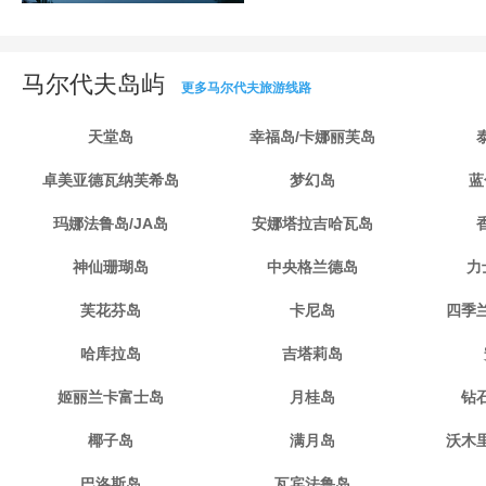
马尔代夫岛屿
更多马尔代夫旅游线路
天堂岛
幸福岛/卡娜丽芙岛
卓美亚德瓦纳芙希岛
梦幻岛
蓝
玛娜法鲁岛/JA岛
安娜塔拉吉哈瓦岛
神仙珊瑚岛
中央格兰德岛
力
芙花芬岛
卡尼岛
四季
哈库拉岛
吉塔莉岛
姬丽兰卡富士岛
月桂岛
钻
椰子岛
满月岛
沃木
巴洛斯岛
瓦宾法鲁岛