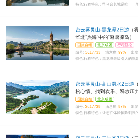
特色:
行程特色：司马台长城是唯一一
密云雾灵山-黑龙潭2日游
（
华北“热海”中的“避暑凉岛）
国旅自组
北京成团
行程轻松
编号:
GL17733
满意度:
99%
出发
特色:
行程特色：黑龙潭最吸引人的就
密云雾灵山-高山滑水2日游
松心情、找到欢乐、释放压
国旅自组
北京成团
编号:
GL17739
满意度:
97%
出发
特色:
行程特色：让您在体验惊险刺激