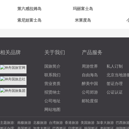
第六感拉姆岛
玛丽富士岛
索尼娃富士岛
米莱度岛
相关品牌
关于我们
产品服务
国旅简介
周游世界
私人订制
联系我们
自由海岛
北京当地游
营业资质
醉美中国
签证办理
招贤纳士
公司郊游
公证认证
公司地址
邮轮度假
网站地图
主题旅游:
南极旅游
北极旅游
台湾旅游
香港旅游
美国旅游
加拿大旅游
巴西旅
签证办理:
美国签证
加拿大签证
巴西签证
印度签证
韩国签证
老挝签证
伊朗签
游
北欧旅游
东欧旅游
俄罗斯旅游
土耳其旅游
英国旅游
法国旅游
德