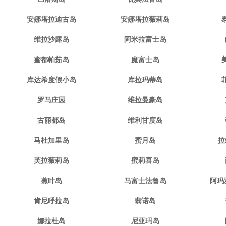
安娜塔拉迪古岛
安娜塔拉薇莉岛
维拉沙露岛
阿米拉富士岛
蜜都帕茹岛
魔富士岛
库达希度假小岛
库拉玛蒂岛
罗马庄园
维拉曼豪岛
古丽都岛
维利甘度岛
马杜加里岛
蜜月岛
拉
芙拉薇莉岛
蜜莉喜岛
蕉叶岛
马富士法鲁岛
阿玛
肯尼呼拉岛
翡诺岛
娜拉杜岛
尼亚玛岛