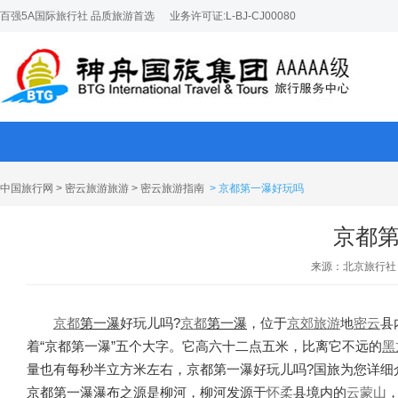
百强5A国际旅行社 品质旅游首选
业务许可证:L-BJ-CJ00080
中国旅行网
>
密云旅游旅游
>
密云旅游指南
> 京都第一瀑好玩吗
京都
来源：北京旅行社
京都
第一瀑
好玩儿吗?
京都
第一瀑
，位于
京郊旅游
地
密云
县
着“京都第一瀑”五个大字。它高六十二点五米，比离它不远的
黑
量也有每秒半立方米左右，京都第一瀑好玩儿吗?国旅为您详细
京都第一瀑瀑布之源是柳河，柳河发源于
怀柔
县境内的
云蒙山