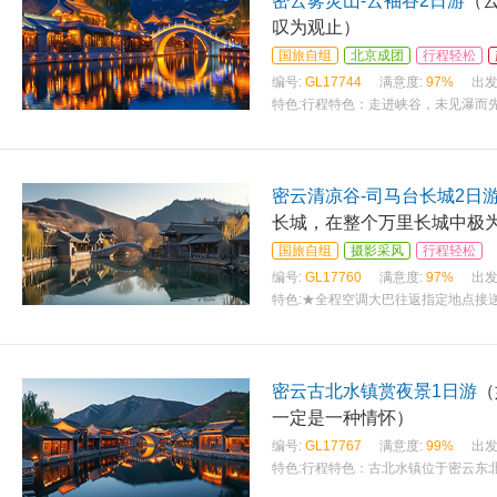
密云雾灵山-云袖谷2日游
（
叹为观止）
国旅自组
北京成团
行程轻松
编号:
GL17744
满意度:
97%
出发
特色:
行程特色：走进峡谷，未见瀑而
密云清凉谷-司马台长城2日
长城，在整个万里长城中极
国旅自组
摄影采风
行程轻松
编号:
GL17760
满意度:
97%
出发
特色:
★全程空调大巴往返指定地点接送
密云古北水镇赏夜景1日游
（
一定是一种情怀）
编号:
GL17767
满意度:
99%
出发
特色:
行程特色：古北水镇位于密云东