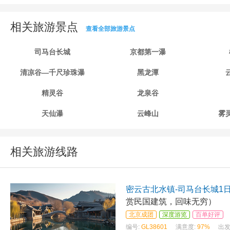
相关旅游景点
查看全部旅游景点
司马台长城
京都第一瀑
清凉谷—千尺珍珠瀑
黑龙潭
精灵谷
龙泉谷
天仙瀑
云峰山
雾
相关旅游线路
密云古北水镇-司马台长城1
赏民国建筑，回味无穷）
北京成团
深度游览
百单好评
编号:
GL38601
满意度:
97%
出发