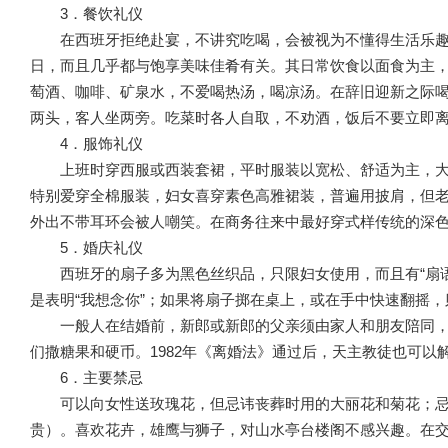
3．餐饮礼仪
在西班牙拒绝赴宴，不讲究吃喝，会被视为不懂得生活乐
日，而且几乎都与饱享美味佳肴有关。其日常饮食以面食为主
萄酒、咖啡、矿泉水，不爱喝热汤，喝凉汤。在辞旧迎新之际喝
两头，客人坐两旁。吃菜时各人自取，不劝酒，饭后不要立即
4．服饰礼仪
上班时穿西服或西装套裙，平时服装以宽松、舒适为主，
特别爱穿全棉服装，妇女喜穿素色高雅裙装，普遍用披肩，但
外出不带耳环会被人嘲笑。在商务往来中最好穿式样传统的深
5．婚庆礼仪
西班牙的扇子多为黑色丝织品，只限妇女使用，而且有“扇语
是表明“我想念你”；如果将扇子掷在桌上，或在手中快速翻摇，
一般人在结婚前，新郎或新郎的父亲须由家人和朋友陪同
们撒糖果和硬币。1982年《离婚法》通过后，天主教徒也可以
6．主要禁忌
可以向女性送玫瑰花，但忌讳丧葬时用的大丽花和菊花；忌讳
贵）。喜欢花卉，雄鹰与狮子，对山水亭台楼阁不感兴趣。在