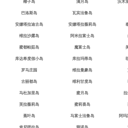
椰子岛
满月岛
沃木
巴洛斯岛
瓦宾法鲁岛
安娜塔拉迪古岛
安娜塔拉薇莉岛
维拉沙露岛
阿米拉富士岛
蜜都帕茹岛
魔富士岛
库达希度假小岛
库拉玛蒂岛
罗马庄园
维拉曼豪岛
古丽都岛
维利甘度岛
马杜加里岛
蜜月岛
拉
芙拉薇莉岛
蜜莉喜岛
蕉叶岛
马富士法鲁岛
阿玛
肯尼呼拉岛
翡诺岛