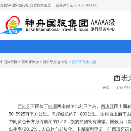
百强5A国际旅行社 品质旅游首选
业务许可证:L-BJ-CJ00080
中国旅行网
>
西班牙旅游
>
西班牙旅游指南
> 西班牙风土人情
西班
来源：北京旅行社
西班牙
王国位于
欧洲
西南部伊比利亚半岛。
西班牙
国土面
50. 5925万平方公里。海岸线长约7，800公里。国旗自上
中间黄色长方形占旗面的1／2，旗的左侧绘有国徽。国歌为《皇家
出生率仅0. 2%，人口趋向老龄化。卡斯蒂利亚语（即西班牙