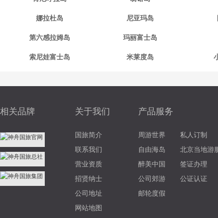
娜拉杜岛
尼亚玛岛
第六感拉姆岛
玛丽富士岛
索尼娃富士岛
米莱度岛
相关品牌
关于我们
产品服务
国旅简介
周游世界
私人订制
联系我们
自由海岛
北京当地游
营业资质
醉美中国
签证办理
招贤纳士
公司郊游
公证认证
公司地址
邮轮度假
网站地图