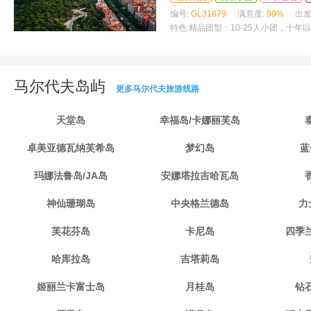
编号:
GL31879
满意度:
99%
出发
特色:
精品团型：10-25人小团，十
马尔代夫岛屿
更多马尔代夫旅游线路
天堂岛
幸福岛/卡娜丽芙岛
卓美亚德瓦纳芙希岛
梦幻岛
蓝
玛娜法鲁岛/JA岛
安娜塔拉吉哈瓦岛
神仙珊瑚岛
中央格兰德岛
力
芙花芬岛
卡尼岛
四季
哈库拉岛
吉塔莉岛
姬丽兰卡富士岛
月桂岛
钻