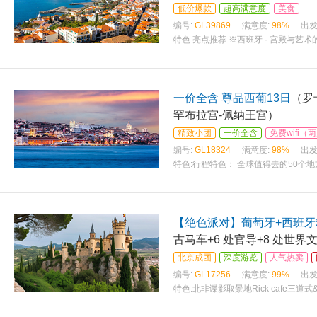
低价爆款
超高满意度
美食
编号:
GL39869
满意度:
98%
出发
特色:
亮点推荐 ※西班牙 · 宫殿与艺
一价全含 尊品西葡13日
（罗
罕布拉宫-佩纳王宫）
精致小团
一价全含
免费wifi
编号:
GL18324
满意度:
98%
出发
特色:
行程特色： 全球值得去的50个
【绝色派对】葡萄牙+西班牙
古马车+6 处官导+8 处世
北京成团
深度游览
人气热卖
编号:
GL17256
满意度:
99%
出发
特色:
北非谍影取景地Rick cafe
西洋