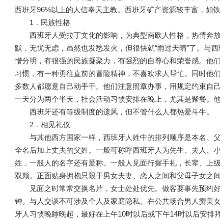
西班牙96%以上的人信奉天主教。西班牙矿产资源较丰富，如
1．民族性格
西班牙人受拉丁文化的影响，为典型南欧人性格，热情奔
默，无忧无虑，虽然也发愁发火，但很快就“雨过天晴”了。与
憎分明，有很强的民族凝聚力，有强烈的自尊心和荣誉感。他
习惯，有一种勇往直前的冒险精神，不喜欢求人帮忙。同时他
多数人都愿意自己动手干。他们注意照章办事，用规定约束自
一天分为两个半天，社会活动习惯安排在晚上，尤其是聚餐。
西班牙还有等级制度的遗风，但不管什么人都热爱斗牛。
2．相见礼仪
与其他西方国家一样，西班牙人姓中的排列顺序是本名、
全名后加上丈夫的父姓。一般可称呼西班牙人为先生、夫人、
姓，一般人的名字还有爱称。一般人见面行握手礼，长辈、上
双颊。正面贴身拥抱只限于男女夫妻、恋人之间和父母子女之
见面之时常常交换名片，女士处处优先。做客要事先预约好
钟。与人交谈不可涉及个人及家庭隐私。在公共场合男人赞美
牙人习惯晚睡晚起，最好在上午10时以后或下午14时以后安排