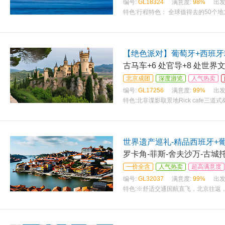
编号:
GL18324
满意度:
98%
出发
特色:
行程特色： 全球值得去的50个
【绝色派对】葡萄牙+西班牙
古马车+6 处官导+8 处世
北京成团
深度游览
人气热卖
编号:
GL17256
满意度:
99%
出发
特色:
北非谍影取景地Rick cafe
西洋
世界遗产巡礼-精品西班牙+
罗卡角-菲斯-舍夫沙万-古城
一价全含
人气热卖
超高满意度
编号:
GL32037
满意度:
99%
出发
特色:
※舒适交通国航直飞，北京往返，可