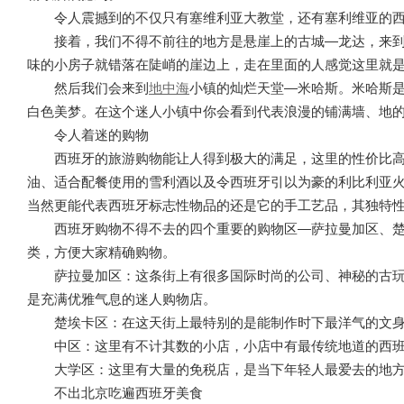
令人震撼到的不仅只有塞维利亚大教堂，还有塞利维亚的
接着，我们不得不前往的地方是悬崖上的古城—龙达，来
味的小房子就错落在陡峭的崖边上，走在里面的人感觉这里就
然后我们会来到
地中海
小镇的灿烂天堂—米哈斯。米哈斯
白色美梦。在这个迷人小镇中你会看到代表浪漫的铺满墙、地
令人着迷的购物
西班牙的旅游购物能让人得到极大的满足，这里的性价比
油、适合配餐使用的雪利酒以及令西班牙引以为豪的利比利亚
当然更能代表西班牙标志性物品的还是它的手工艺品，其独特
西班牙购物不得不去的四个重要的购物区—萨拉曼加区、
类，方便大家精确购物。
萨拉曼加区：这条街上有很多国际时尚的公司、神秘的古
是充满优雅气息的迷人购物店。
楚埃卡区：在这天街上最特别的是能制作时下最洋气的文
中区：这里有不计其数的小店，小店中有最传统地道的西
大学区：这里有大量的免税店，是当下年轻人最爱去的地
不出北京吃遍西班牙美食