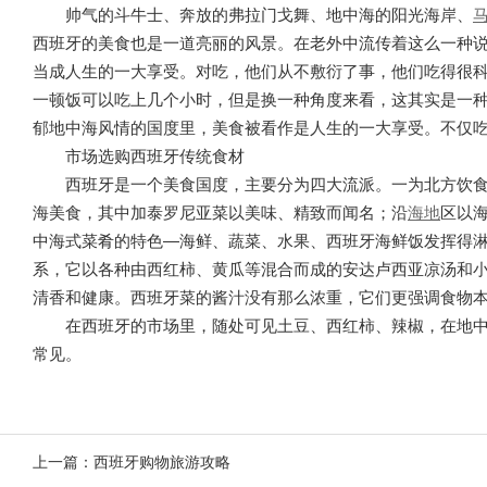
帅气的斗牛士、奔放的弗拉门戈舞、地中海的阳光海岸、
西班牙的美食也是一道亮丽的风景。在老外中流传着这么一种说
当成人生的一大享受。对吃，他们从不敷衍了事，他们吃得很
一顿饭可以吃上几个小时，但是换一种角度来看，这其实是一
郁地中海风情的国度里，美食被看作是人生的一大享受。不仅
市场选购西班牙传统食材
西班牙是一个美食国度，主要分为四大流派。一为北方饮
海美食，其中加泰罗尼亚菜以美味、精致而闻名；沿
海地
区以
中海式菜肴的特色—海鲜、蔬菜、水果、西班牙海鲜饭发挥得
系，它以各种由西红柿、黄瓜等混合而成的安达卢西亚凉汤和
清香和健康。西班牙菜的酱汁没有那么浓重，它们更强调食物
在西班牙的市场里，随处可见土豆、西红柿、辣椒，在地
常见。
上一篇：
西班牙购物旅游攻略