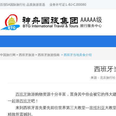
百强5A国际旅行社 品质旅游首选
业务许可证:L-BJ-CJ00080
中国旅行网
>
西班牙旅游
>
西班牙旅游指南
> 西班牙当地美食介绍
西班牙
来源：北京旅行社
西班牙
旅游购物资源十分丰富，置身其中你会被它的伟大
一起游
西班牙
吧！
来到西班牙首先要先前往世界第三大教堂—
塞维利亚
大教
精致所震撼到。