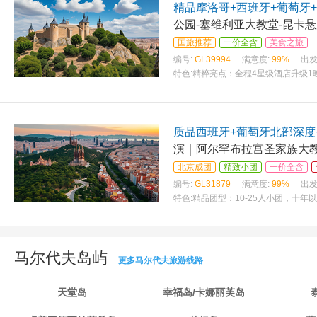
精品摩洛哥+西班牙+葡萄牙
公园-塞维利亚大教堂-昆卡悬
国旅推荐
一价全含
美食之旅
编号:
GL39994
满意度:
99%
出发
特色:
精粹亮点：全程4星级酒店升级1
质品西班牙+葡萄牙北部深度
演｜阿尔罕布拉宫圣家族大
北京成团
精致小团
一价全含
编号:
GL31879
满意度:
99%
出发
特色:
精品团型：10-25人小团，十
马尔代夫岛屿
更多马尔代夫旅游线路
天堂岛
幸福岛/卡娜丽芙岛