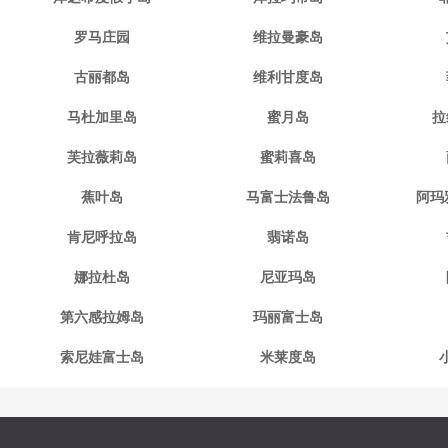
罗马庄园
维拉曼豪岛
古丽都岛
维利甘度岛
马杜加里岛
蜜月岛
拉
芙拉薇莉岛
蜜莉喜岛
蕉叶岛
马富士法鲁岛
阿玛
肯尼呼拉岛
翡诺岛
娜拉杜岛
尼亚玛岛
第六感拉姆岛
玛丽富士岛
索尼娃富士岛
米莱度岛