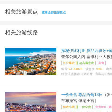
相关旅游景点
查看全部旅游景点
相关旅游线路
探秘伊比利亚-质品西班牙+
奎尔公园入内-塞维利亚大教
低价爆款
超高满意度
美食
编号:
GL39869
满意度:
98%
出发
特色:
亮点推荐 ※西班牙 · 宫殿与艺
一价全含 尊品西葡13日
（罗
罕布拉宫-佩纳王宫）
精致小团
一价全含
免费wifi