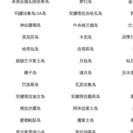
卓美亚德瓦纳芙希岛
梦幻岛
蓝
玛娜法鲁岛/JA岛
安娜塔拉吉哈瓦岛
神仙珊瑚岛
中央格兰德岛
力
芙花芬岛
卡尼岛
四季
哈库拉岛
吉塔莉岛
姬丽兰卡富士岛
月桂岛
钻
椰子岛
满月岛
沃木
巴洛斯岛
瓦宾法鲁岛
安娜塔拉迪古岛
安娜塔拉薇莉岛
维拉沙露岛
阿米拉富士岛
蜜都帕茹岛
魔富士岛
库达希度假小岛
库拉玛蒂岛