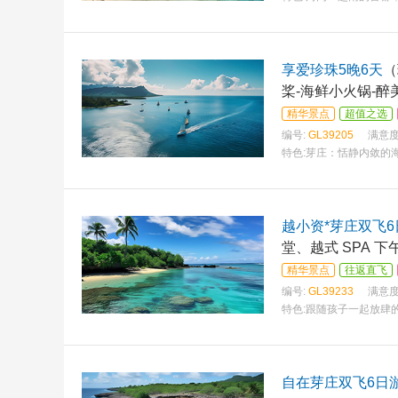
享爱珍珠5晚6天
（
桨-海鲜小火锅-醉
精华景点
超值之选
编号:
GL39205
满意度
特色:
芽庄：恬静内敛的海
越小资*芽庄双飞6
堂、越式 SPA 下
精华景点
往返直飞
编号:
GL39233
满意度
特色:
跟随孩子一起放肆
自在芽庄双飞6日