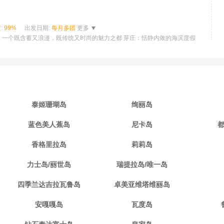
:
99%
出发日期:
每月多团
更多
，一个既含蓄又浪漫，既传统又时尚的魅力之都 芽庄：恬静内敛的海滨度假
泰姬珊瑚岛
绚丽岛
蓝色美人蕉岛
尼卡岛
香格里拉岛
莉莉岛
力士岛/丽世岛
瑞提拉岛/唯一岛
四季兰达吉拉瓦鲁岛
卓美亚维塔维丽岛
安嘎嘎岛
瓦度岛