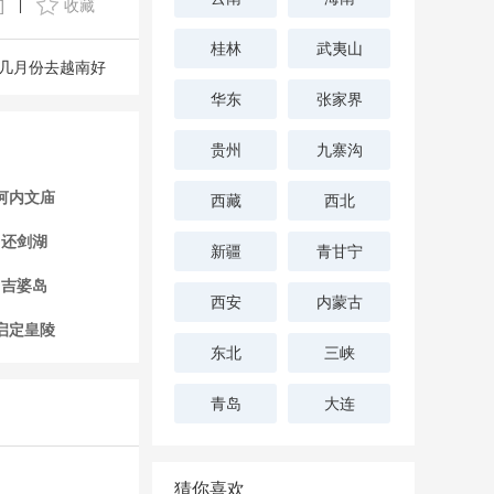
]
收藏
|
桂林
武夷山
几月份去越南好
华东
张家界
贵州
九寨沟
河内文庙
西藏
西北
还剑湖
新疆
青甘宁
吉婆岛
西安
内蒙古
启定皇陵
东北
三峡
青岛
大连
猜你喜欢