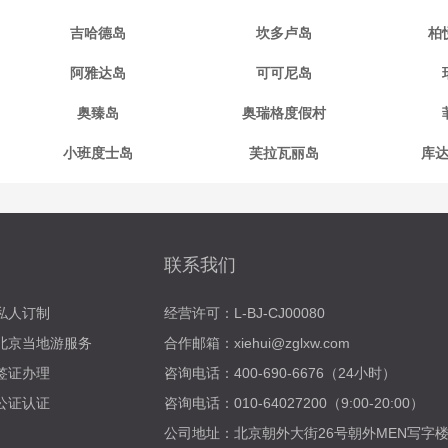
吉哈德岛
坎多卢岛
柏
阿雅达岛
可可尼岛
奥臻岛
奥瑞格度假村
小班度士岛
芙拉瓦丽岛
库
联系我们
私人订制
经营许可：L-BJ-CJ00080
北京当地游服务
合作邮箱：xiehui@zglxw.com
签证办理
咨询电话：400-690-6676（24小时）
公证认证
咨询电话：010-64027200（9:00-20:00）
公司地址：北京朝外大街26号朝外MEN写字楼