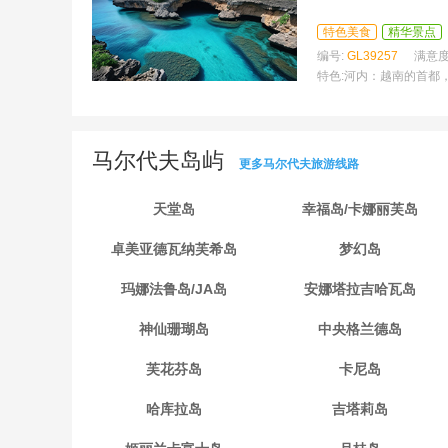
特色美食
精华景点
编号:
GL39257
满意度
特色:
河内：越南的首都
马尔代夫岛屿
更多马尔代夫旅游线路
天堂岛
幸福岛/卡娜丽芙岛
卓美亚德瓦纳芙希岛
梦幻岛
玛娜法鲁岛/JA岛
安娜塔拉吉哈瓦岛
神仙珊瑚岛
中央格兰德岛
芙花芬岛
卡尼岛
哈库拉岛
吉塔莉岛