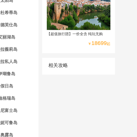
太阳岛
四星级酒店
波杜希蒂岛
曼德芙仕岛
【超值旅行团】一价全含 纯玩无购
艾丽湖岛
18699
￥
起
哈拉薇莉岛
维拉私人岛
相关攻略
伊瑚鲁岛
假日岛
迪格瑞岛
卡尼富士岛
杜妮可鲁岛
奥露岛