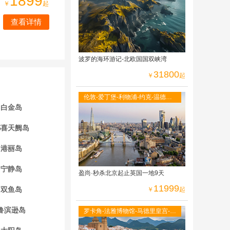
1899
￥
起
光小火车
查看详情
波罗的海环游记-北欧国国双峡湾
31800
￥
起
伦敦-爱丁堡-利物浦-约克-温德米
白金岛
尔湖区-牛津大学-莎士比亚故居-伦
敦自由活动
都喜天阙岛
港丽岛
宁静岛
盈尚·秒杀北京起止英国一地9天
11999
双鱼岛
￥
起
鲁滨逊岛
罗卡角-法雅博物馆-马德里皇宫-阿
尔罕布拉宫-古城托莱多-全程当地