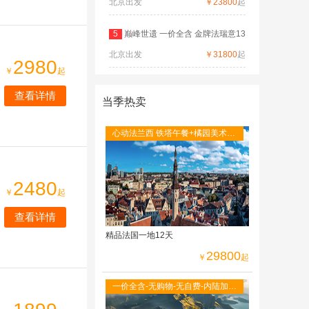
北京出发
德
￥23800
起
5
巅峰世遗 一价全含 金牌法瑞意13
北京出发
日
￥31800
起
2980
￥
起
查看详情
当季热卖
心动法兰西 铁塔午餐+橘园美术馆
+圣米歇尔山+图卢茨航空馆+卡尔
卡松城堡
2480
￥
起
查看详情
精品法国一地12天
29800
￥
起
一价全含-无购物-无自费-内陆加飞
不走回头路-双点进出-峡湾游船-观