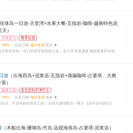
珍珠岛一日游-天堂湾+水果大餐-五指岩-咖啡-越南特色泥
美天）
天津直飞
尊享住宿
:
99%
出发日期:
每月多团
更多
滨度假圣地~~昔日的美军度假地之选 -- 金兰湾 美食盛宴 越南美食和当地
日游
（出海四岛+泥浆浴-五指岩+滴漏咖啡-占婆塔、大教
午茶）
超值之选
含北京到天津巴士
:
95%
出发日期:
每月多团
更多
的玩沙，开启美妙的海滨之旅！ 珍珠岛激情酷玩一整天 【室外游乐园区】
游
（木船出海-珊瑚岛-竹岛-远观海燕岛-占婆塔-泥浆浴）