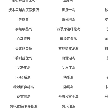
钻石泰达富士岛
皇家岛
沃木里瑞吉度假酒店
班度士岛
伊露岛
康杜玛岛
泰姬珍品岛
四季库达呼拉岛
白马庄园
薇拉瓦鲁岛
美露丽芙岛
索尼娃贾尼岛
菲利兹优岛
白雅湖岛
艾雅度岛
艾布度岛
菲哈后岛
快乐岛
拉维丽乡村岛
隐居岛
萨芙莉岛
圣塔拉富士岛
阿玛雅岛/罗曼斯岛
阿玛瑞岛