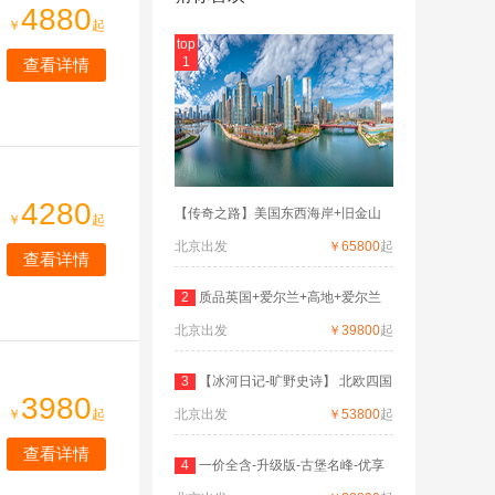
4880
￥
起
top
1
查看详情
4280
【传奇之路】美国东西海岸+旧金山
￥
起
北京出发
￥65800
起
查看详情
2
质品英国+爱尔兰+高地+爱尔兰
北京出发
深度
￥39800
起
3
【冰河日记-旷野史诗】 北欧四国
3980
￥
起
北京出发
双
￥53800
起
查看详情
4
一价全含-升级版-古堡名峰-优享