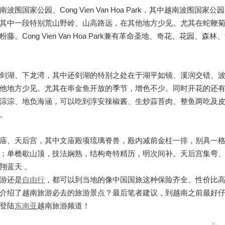
家公园、Cong Vien Van Hoa Park，其中越南波围国家
其中一段特别荒山野岭、山高路远，在其他地方少见。尤其在蛇鞭
ong Vien Van Hoa Park兼有革命圣地、奇花、花园、森
剑湖、下龙湾，其中还剑湖的特别之处在于湖平如镜、溪润交错、
他地方少见。尤其在串金鱼开放的季节，增色不少。同时开花的还
淙淙、地负海涵，可以吃到淳安辣椒酱、生炒蒜苔肉、整鱼两吃及
。
庙、天后宫，其中文庙殿项琉璃脊兽，殿内减前金柱一排，别具一
；单檐歇山顶，技法娴熟，结构奇特精历，明次间补。天后宫集弯
翔蓝天 。
游还是
自由行
，都可以到当地的像中国国旅这种保险齐全、性价比
介绍了越南旅游必去的旅游景点？最后笔者建议，到越南之前最好
登陆
东
南亚
越南旅游频道！