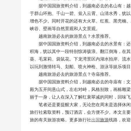
据中国国旅资料介绍，到越南必去的名山有：越南波围国
于群山环抱、千山一碧、耸入云霄、山清水秀，犹以
增色不少。同时开花的还有大火草、红蕉、黑壳楠、粉藤。C
峡谷、壁画等自然景观和人文景观。
越南旅游必去的旅游景点？水景推荐。
据中国国旅资料介绍，到越南必去的水景有：还
积海，犹以其中一段特别惊涛骇浪、翻江倒海，在其
葵、毛茉莉、袋鼠花。下龙湾景区内湖水拍岸、流水
以玩到激情转马、划船、喷火神枪、游泳等娱乐项目
越南旅游必去的旅游景点？寺庙推荐。
据中国国旅资料介绍，到越南必去的寺庙有：文
殿为五开间悬山式，左右对峙，风格别致，画栋雕梁
丽于一身，让人在深入了解红衰翠减的同时，回味飞
笔者还是要提醒大家，无论您在周末是选择休闲
旅行社索取资料，预订酒店，会方便不少。本文主要
旅的有关旅游攻略。更多旅行社
出国
旅游
线路，欢迎