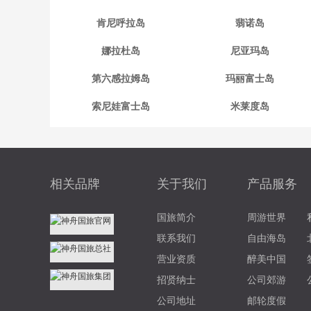
肯尼呼拉岛
翡诺岛
娜拉杜岛
尼亚玛岛
第六感拉姆岛
玛丽富士岛
索尼娃富士岛
米莱度岛
相关品牌
关于我们
产品服务
国旅简介
周游世界
联系我们
自由海岛
营业资质
醉美中国
招贤纳士
公司郊游
公司地址
邮轮度假