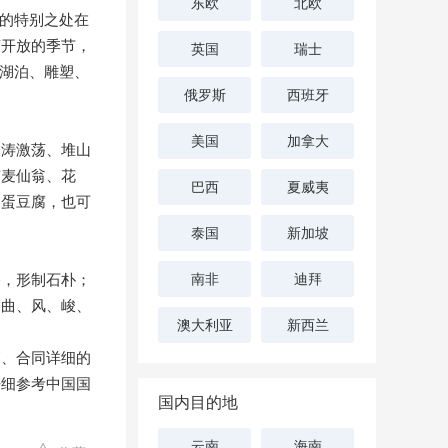
东欧
北欧
公园的特别之处在
菊开放的季节，
英国
瑞士
林、湖泊、雕塑、
俄罗斯
西班牙
美国
加拿大
波涛激荡、堆山
有麦仙翁、花
巴西
夏威夷
皮蛋豆腐，也可
泰国
新加坡
格，形制石朴；
南非
迪拜
、曲、风、峻、
澳大利亚
新西兰
高、合同详细的
仔细参考中国国
国内目的地
云南
海南