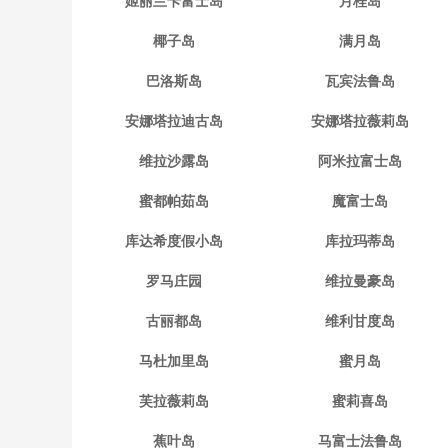
姬丽兰卡富士岛
月桂岛
椰子岛
满月岛
巴洛斯岛
瓦宾法鲁岛
安娜塔拉迪古岛
安娜塔拉薇莉岛
维拉沙露岛
阿米拉富士岛
蜜都帕茹岛
魔富士岛
库达希度假小岛
库拉玛蒂岛
罗马庄园
维拉曼豪岛
古丽都岛
维利甘度岛
马杜加里岛
蜜月岛
芙拉薇莉岛
蜜莉喜岛
蕉叶岛
马富士法鲁岛