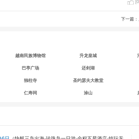
[0
下一篇：
越南民族博物馆
升龙皇城
巴亭广场
还剑湖
独柱寺
圣约瑟夫大教堂
仁寿祠
涂山
晚6日
（快艇三岛出海-珍珠岛一日游-全程五星酒店-纯玩无