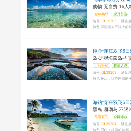
购物-无自费-16
全年畅销
蜜月首选
编号:
GL19202
满意度
特色:
探秘南太平洋上的秘
纯净*芽庄双飞6日
岛-远观海燕岛-占
行程轻松
超值之选
编号:
GL39203
满意度
特色:
芽庄：恬静内敛的
海钓*芽庄双飞6日
黑岛-珊瑚岛-不限
往返直飞
全网爆款
编号:
GL39204
满意度
特色:
河内：越南的首都