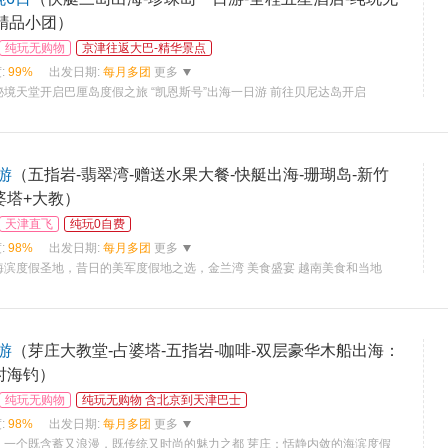
人精品小团）
纯玩无购物
京津往返大巴-精华景点
:
99%
出发日期:
每月多团
更多
境天堂开启巴厘岛度假之旅 “凯恩斯号”出海一日游 前往贝尼达岛开启
游
（五指岩-翡翠湾-赠送水果大餐-快艇出海-珊瑚岛-新竹
婆塔+大教）
天津直飞
纯玩0自费
:
98%
出发日期:
每月多团
更多
海滨度假圣地，昔日的美军度假地之选，金兰湾 美食盛宴 越南美食和当地
游
（芽庄大教堂-占婆塔-五指岩-咖啡-双层豪华木船出海：
时海钓）
纯玩无购物
纯玩无购物 含北京到天津巴士
:
98%
出发日期:
每月多团
更多
，一个既含蓄又浪漫，既传统又时尚的魅力之都 芽庄：恬静内敛的海滨度假