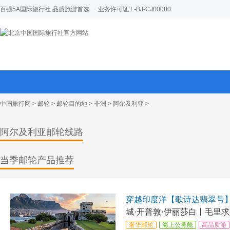
百强5A国际旅行社 品质旅游首选
业务许可证:L-BJ-CJ00080
中国旅行网
>
邮轮
>
邮轮目的地
>
非洲
>
阿尔及利亚
>
阿尔及利亚邮轮线路
当季邮轮产品推荐
穿越印度洋【歌诗达翡翠号
城·开普敦·伊丽莎白丨毛里求
比）
奢华邮轮
海上公务舱
高品质游