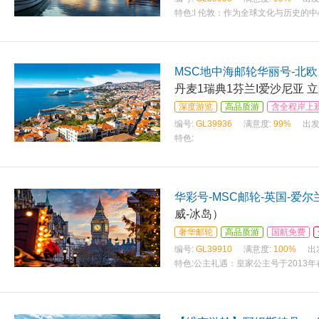
特色:
l 伦敦：作为全球文化与历史的
MSC地中海邮轮华丽号-北
丹麦1瑞典1芬兰I爱沙尼亚 
深度游览
高品质游
含全程岸上
编号:
GL39936
满意度:
99%
出发
特色:
华彩号-MSC邮轮-英国-爱尔
威-冰岛）
奢华邮轮
高品质游
国航免费
编号:
GL39910
满意度:
100%
出
特色:
公主礼遇：皇家公主号于2013年
形传承