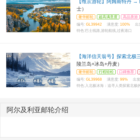
【维京游轮】阿姆斯特丹 →
士）
奢华邮轮
超高满意度
高品质游
编号:
GL39942
满意度:
100%
出
特色:
巴士线路,游轮航线,过夜港口
【海洋信天翁号】探索北极三
陵兰岛+冰岛+丹麦）
奢华邮轮
行程轻松
口碑推荐
编号:
GL39968
满意度:
99%
出发
特色:
入北极冰海：追寻人类探索北极的
阿尔及利亚邮轮介绍