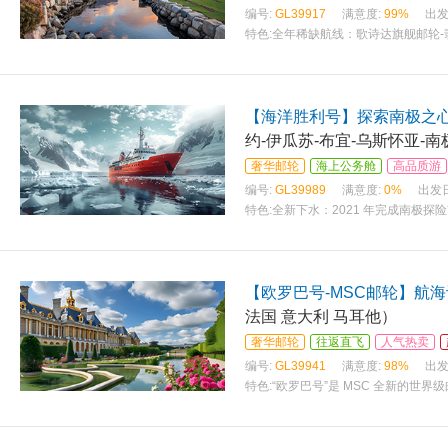
编号:
GL39917
满意度:
99%
出发
特色:
全年稀缺航线：歌诗达旗舰邮轮-
【海洋胜利号】探索南极之心-
约-伊瓜苏-布宜-乌斯怀亚-
奢华邮轮
海上公务舱
高品质游
编号:
GL39989
满意度:
0%
出发
特色:
全新下水：2021 年完成南极探
【欧罗巴号-MSC邮轮】航
法国 意大利 马耳他）
奢华邮轮
往返直飞
人气热卖
编号:
GL39941
满意度:
98%
出发
特色:
“欧罗巴号”是 MSC 全新的世