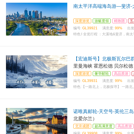
南太平洋高端海岛游—斐济-
深度游览
游艇度假
精致团
五
编号:
GL39921
满意度:
99%
出发
特色:
l 全览行程 ：大溪地&斐济，南
【宏迪斯号】北极斯瓦尔巴群
里曼海峡 霍恩松德 贝尔松德
深度游览
奢华邮轮
高品质游
编号:
GL39931
满意度:
99%
出发
特色:
【一路北上，北极探寻】 一路
诺唯真邮轮-天空号-英伦三岛
北爱尔兰）
北京成团
超高满意度
高品质游
编号:
GL39908
满意度:
99%
出发