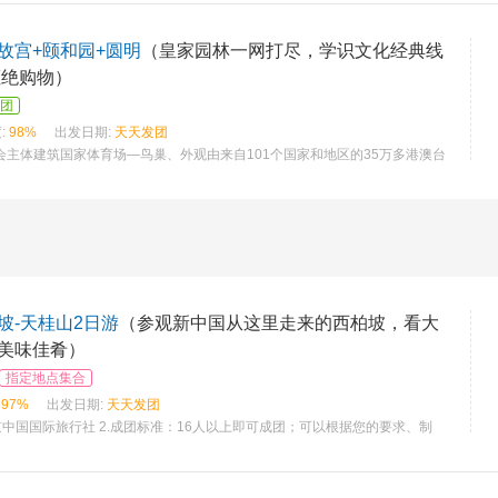
故宫+颐和园+圆明
（皇家园林一网打尽，学识文化经典线
拒绝购物）
团
:
98%
出发日期:
天天发团
会主体建筑国家体育场—鸟巢、外观由来自101个国家和地区的35万多港澳台
坡-天桂山2日游
（参观新中国从这里走来的西柏坡，看大
美味佳肴）
指定地点集合
97%
出发日期:
天天发团
京中国国际旅行社 2.成团标准：16人以上即可成团；可以根据您的要求、制