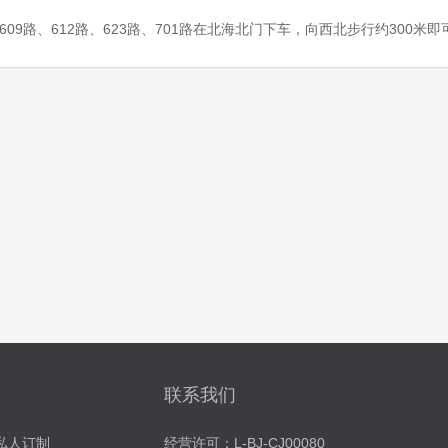
路、609路、612路、623路、701路在北海北门下车，向西北步行约300米
联系我们
私人订制
经营许可：L-BJ-CJ00080