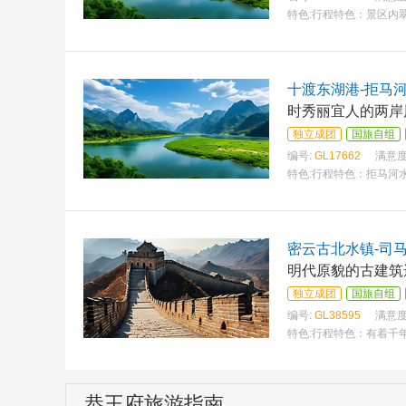
特色:
行程特色：景区内翠
十渡东湖港-拒马
时秀丽宜人的两岸
独立成团
国旅自组
编号:
GL17662
满意度
特色:
行程特色：拒马河水
密云古北水镇-司
明代原貌的古建筑
独立成团
国旅自组
编号:
GL38595
满意度
特色:
行程特色：有着千年
恭王府旅游指南