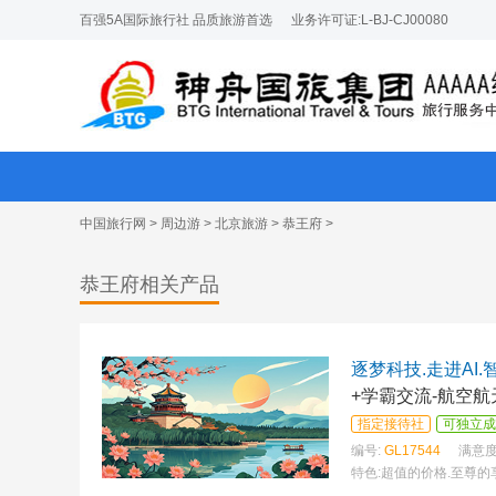
百强5A国际旅行社 品质旅游首选
业务许可证:L-BJ-CJ00080
中国旅行网
>
周边游
>
北京旅游
>
恭王府
>
恭王府相关产品
逐梦科技.走进AI
+学霸交流-航空
指定接待社
可独立成
编号:
GL17544
满意度
特色:
超值的价格.至尊的享