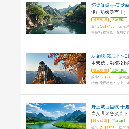
怀柔红螺寺-青龙峡
沿山势缓缓而上）
独立成团
国旅自组
编号:
GL17405
满意度
特色:
行程特色：在悠扬的
双龙峡-爨底下村2
木繁茂，动植物物
独立成团
国旅自组
编号:
GL17452
满意度
特色:
行程特色：村上一条
野三坡百里峡-十
自女儿泉急流直下
独立成团
国旅自组
编号:
GL17505
满意度