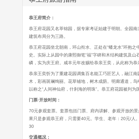
恭王府简介：
恭王府花园又名萃锦园，据专家考证始建于明朝。全园南北长约
建筑布局分为三路。
恭王府花园坐北朝南，环山衔水、正处在“蟠龙水”环抱之
史。实际上从园中的康熙御笔“福”字碑和木结构建筑及山
磷，实为庆王府。咸丰元年改赐给恭亲王奕，从此称为恭
恭亲王奕忻为了重建花园调集百名能工巧匠艺人，融江南
木，彩画斑斓绚丽。花草铺地，树木成荫。明廊通道，鸟
以称之“人间神仙府，什刹海的明珠”。恭王府花园被列为
门票·开放时间：
70元参观套票。套票包括门票、府内讲解、参观开放的
果只是参观恭王府，只需要40元。学生、老年：20元/人。旺季（
30
交通概况：