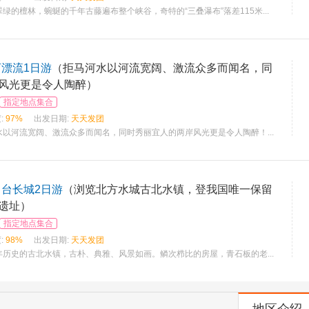
绿的檀林，蜿蜒的千年古藤遍布整个峡谷，奇特的“三叠瀑布”落差115米...
河漂流1日游
（拒马河水以河流宽阔、激流众多而闻名，同
风光更是令人陶醉）
指定地点集合
:
97%
出发日期:
天天发团
以河流宽阔、激流众多而闻名，同时秀丽宜人的两岸风光更是令人陶醉！...
马台长城2日游
（浏览北方水城古北水镇，登我国唯一保留
遗址）
指定地点集合
:
98%
出发日期:
天天发团
历史的古北水镇，古朴、典雅、风景如画。鳞次栉比的房屋，青石板的老...