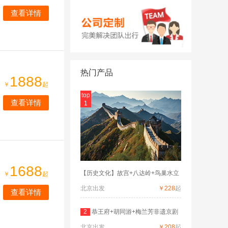
查看详情
热门产品
1888
￥
起
top
查看详情
1
1688
【历史文化】故宫+八达岭+鸟巢水立
￥
起
北京出发
￥228
起
查看详情
2
恭王府+胡同游+梅兰芳非遗京剧
北京出发
+四
￥208
起