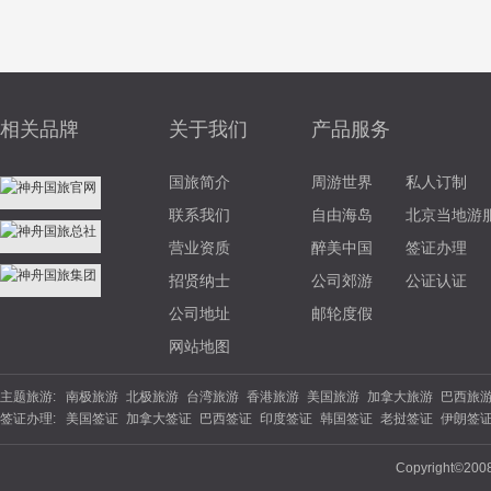
相关品牌
关于我们
产品服务
国旅简介
周游世界
私人订制
联系我们
自由海岛
北京当地游
营业资质
醉美中国
签证办理
招贤纳士
公司郊游
公证认证
公司地址
邮轮度假
网站地图
主题旅游:
南极旅游
北极旅游
台湾旅游
香港旅游
美国旅游
加拿大旅游
巴西旅
签证办理:
美国签证
加拿大签证
巴西签证
印度签证
韩国签证
老挝签证
伊朗签
游
北欧旅游
东欧旅游
俄罗斯旅游
土耳其旅游
英国旅游
法国旅游
德
签证
坦桑尼亚
南非签证
埃塞俄比亚
西班牙签证
丹麦签证
波兰签证
夏威夷旅游
云南旅游
海南旅游
苏杭旅游
福建旅游
广西旅游
陕西旅
Copyright©200