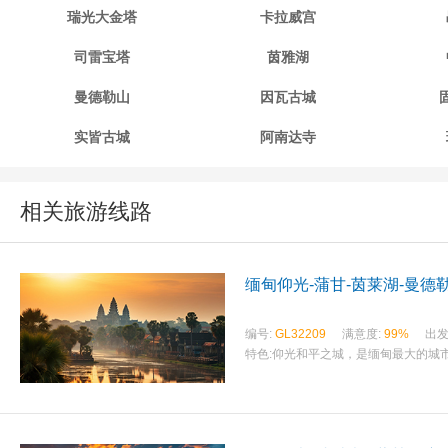
瑞光大金塔
卡拉威宫
司雷宝塔
茵雅湖
曼德勒山
因瓦古城
实皆古城
阿南达寺
相关旅游线路
缅甸仰光-蒲甘-茵莱湖-曼德
编号:
GL32209
满意度:
99%
出发
特色:
仰光和平之城，是缅甸最大的城