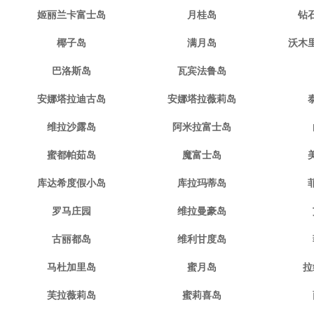
姬丽兰卡富士岛
月桂岛
钻
椰子岛
满月岛
沃木
巴洛斯岛
瓦宾法鲁岛
安娜塔拉迪古岛
安娜塔拉薇莉岛
维拉沙露岛
阿米拉富士岛
蜜都帕茹岛
魔富士岛
库达希度假小岛
库拉玛蒂岛
罗马庄园
维拉曼豪岛
古丽都岛
维利甘度岛
马杜加里岛
蜜月岛
拉
芙拉薇莉岛
蜜莉喜岛