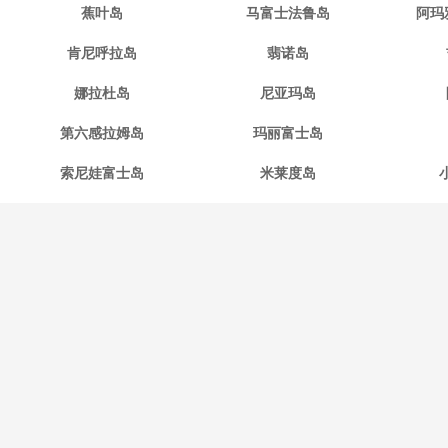
蕉叶岛
马富士法鲁岛
阿玛
肯尼呼拉岛
翡诺岛
娜拉杜岛
尼亚玛岛
第六感拉姆岛
玛丽富士岛
索尼娃富士岛
米莱度岛