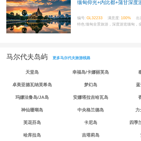
缅甸仰光+内比都+蒲甘深度游
编号:
GL32233
满意度:
100%
出
特色:
缅甸全景旅游，深度游览缅甸，
马尔代夫岛屿
更多马尔代夫旅游线路
天堂岛
幸福岛/卡娜丽芙岛
卓美亚德瓦纳芙希岛
梦幻岛
蓝
玛娜法鲁岛/JA岛
安娜塔拉吉哈瓦岛
神仙珊瑚岛
中央格兰德岛
力
芙花芬岛
卡尼岛
四季
哈库拉岛
吉塔莉岛