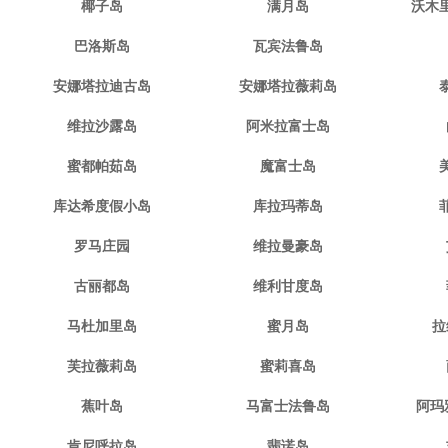
椰子岛
满月岛
沃木
巴洛斯岛
瓦宾法鲁岛
安娜塔拉迪古岛
安娜塔拉薇莉岛
维拉沙露岛
阿米拉富士岛
蜜都帕茹岛
魔富士岛
库达希度假小岛
库拉玛蒂岛
罗马庄园
维拉曼豪岛
古丽都岛
维利甘度岛
马杜加里岛
蜜月岛
拉
芙拉薇莉岛
蜜莉喜岛
蕉叶岛
马富士法鲁岛
阿玛
肯尼呼拉岛
翡诺岛