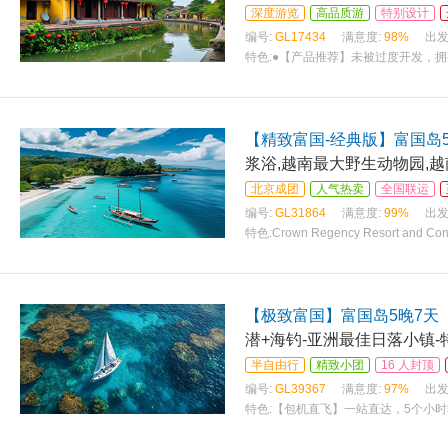
深度游览
高品质游
特别设计
编号:
GL17434
满意度:
98%
出发
特色:
●【产品推荐】未被过度开发，
【精致富国-经典版】富国岛
浆浴,越南最大野生动物园,
北京成团
人气热卖
全国联运
编号:
GL31864
满意度:
99%
出发
特色:
Crown Regency Resort and C
皇冠丽晶度假村和会议中心
【极致富国】富国岛5晚7天
潜+海钓-亚洲最佳日落小镇-
半自由行
精致小团
16 人封顶
编号:
GL39367
满意度:
97%
出发
特色:
【包机直飞】一站直达，5个小