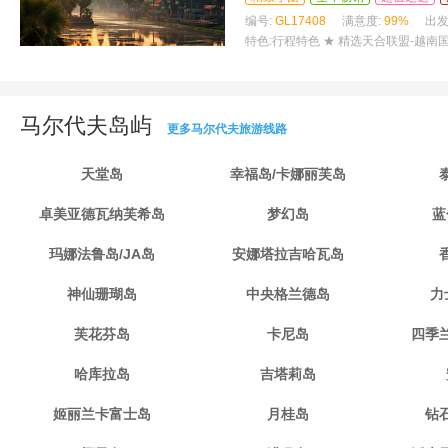
编号:
GL17408
满意度:
99%
出发
特色:
行程特色 ★ 精选天合联盟-越南
马尔代夫岛屿
更多马尔代夫旅游线路
天堂岛
幸福岛/卡娜丽芙岛
卓美亚德瓦纳芙希岛
梦幻岛
蓝
玛娜法鲁岛/JA岛
安娜塔拉吉哈瓦岛
神仙珊瑚岛
中央格兰德岛
力
芙花芬岛
卡尼岛
四季
哈库拉岛
吉塔莉岛
姬丽兰卡富士岛
月桂岛
钻