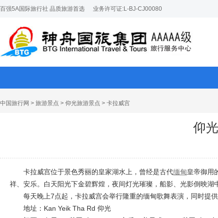
百强5A国际旅行社 品质旅游首选
业务许可证:L-BJ-CJ00080
中国旅行网
>
旅游景点
>
仰光旅游景点
> 卡拉威宫
仰
卡拉威宫位于景色秀丽的皇家湖水上，曾经是古代
缅甸
皇帝御用
祥、安乐。白天阳光下金碧辉煌，夜间灯光璀璨，船影、光影倒映湖
每天晚上7点起，卡拉威宫会举行隆重的缅甸歌舞表演，同时提
地址：Kan Yeik Tha Rd 仰光