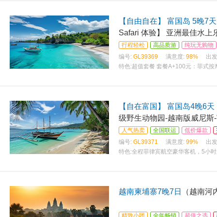
【自由自在】 富国岛 5晚7天
Safari 体验】 亚洲最佳水
行程轻松
高品质游
纯玩无购物
编号:
GL39369
满意度:
98%
出发
特色:
超值套餐 套餐A+100元：菲式按
套餐
【自在富国】 富国岛4晚6天
级野生动物园-越南版威尼斯
人气热卖
全国联运
低价爆款
编号:
GL39371
满意度:
99%
出发
特色:
全程菲律宾航空豪华客机，5小时
越南柬埔寨7晚7日
（越南河内
精致小团
全年畅销
超值之选