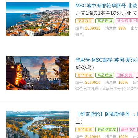
MSC地中海邮轮华丽号-北
丹麦1瑞典1芬兰I爱沙尼亚 
深度游览
高品质游
含全程岸上
编号:
GL39936
满意度:
99%
出发
特色:
华彩号-MSC邮轮-英国-爱尔
威-冰岛）
奢华邮轮
高品质游
国航免费
编号:
GL39910
满意度:
100%
出
特色:
公主礼遇：皇家公主号于2013年
形传承
【维京游轮】阿姆斯特丹 →
士）
奢华邮轮
超高满意度
高品质游
编号:
GL39942
满意度:
100%
出