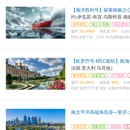
【海洋胜利号】探索南极之心-
约-伊瓜苏-布宜-乌斯怀亚-
奢华邮轮
海上公务舱
高品质游
编号:
GL39989
满意度:
0%
出发
特色:
全新下水：2021 年完成南极探
【欧罗巴号-MSC邮轮】航
法国 意大利 马耳他）
奢华邮轮
往返直飞
人气热卖
编号:
GL39941
满意度:
98%
出发
特色:
“欧罗巴号”是 MSC 全新的世
南太平洋高端海岛游—斐济-
深度游览
游艇度假
精致团
五