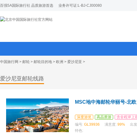
百强5A国际旅行社 品质旅游首选
业务许可证:L-BJ-CJ00080
中国旅行网
>
邮轮
>
邮轮目的地
>
欧洲
>
爱沙尼亚
>
爱沙尼亚邮轮线路
MSC地中海邮轮华丽号-北欧
深度游览
高品质游
含全程岸上
编号:
GL39936
满意度:
99%
出发
特色: