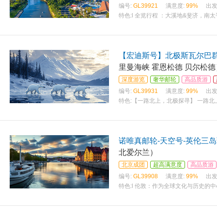
编号:
GL39921
满意度:
99%
出发
特色:
l 全览行程 ：大溪地&斐济，南
【宏迪斯号】北极斯瓦尔巴群
里曼海峡 霍恩松德 贝尔松德
深度游览
奢华邮轮
高品质游
编号:
GL39931
满意度:
99%
出发
特色:
【一路北上，北极探寻】 一路
诺唯真邮轮-天空号-英伦三岛
北爱尔兰）
北京成团
超高满意度
高品质游
编号:
GL39908
满意度:
99%
出发
特色:
l 伦敦：作为全球文化与历史的