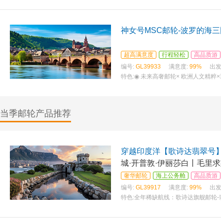
神女号MSC邮轮-波罗的海三
超高满意度
行程轻松
高品质游
编号:
GL39933
满意度:
99%
出发
特色:
◉ 未来高奢邮轮× 欧洲人文精粹×
当季邮轮产品推荐
穿越印度洋【歌诗达翡翠号
城·开普敦·伊丽莎白丨毛里求
比）
奢华邮轮
海上公务舱
高品质游
编号:
GL39917
满意度:
99%
出发
特色:
全年稀缺航线：歌诗达旗舰邮轮-