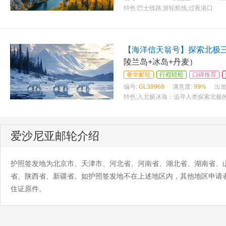
特色:
巴士线路,游轮航线,过夜港口
【海洋信天翁号】探索北极三
陵兰岛+冰岛+丹麦）
奢华邮轮
行程轻松
口碑推荐
编号:
GL39968
满意度:
99%
出发
特色:
入北极冰海：追寻人类探索北极的
爱沙尼亚邮轮介绍
护照签发地为北京市、天津市、河北省、河南省、湖北省、湖南省、
省、陕西省、新疆省。如护照签发地不在上述地区内，其他地区申请
住证原件。