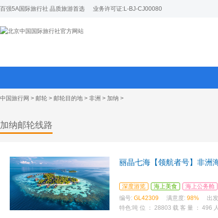
百强5A国际旅行社 品质旅游首选
业务许可证:L-BJ-CJ00080
中国旅行网
>
邮轮
>
邮轮目的地
>
非洲
>
加纳
>
加纳邮轮线路
丽晶七海【领航者号】非洲海
深度游览
海上美食
海上公务舱
编号:
GL42309
满意度:
98%
出发
特色:
吨 位 ： 28803 载 客 量 ： 4
线被