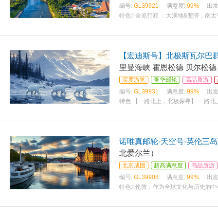
编号:
GL39921
满意度:
99%
出发
特色:
l 全览行程 ：大溪地&斐济，南
【宏迪斯号】北极斯瓦尔巴群
里曼海峡 霍恩松德 贝尔松德
深度游览
奢华邮轮
高品质游
编号:
GL39931
满意度:
99%
出发
特色:
【一路北上，北极探寻】 一路
诺唯真邮轮-天空号-英伦三岛
北爱尔兰）
北京成团
超高满意度
高品质游
编号:
GL39908
满意度:
99%
出发
特色:
l 伦敦：作为全球文化与历史的