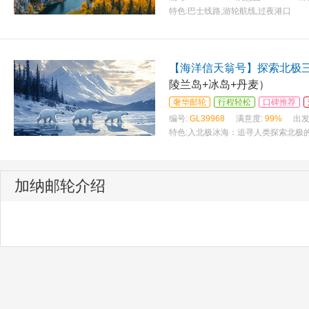
特色:
巴士线路,游轮航线,过夜港口
【海洋信天翁号】探索北极三
陵兰岛+冰岛+丹麦）
奢华邮轮
行程轻松
口碑推荐
编号:
GL39968
满意度:
99%
出发
特色:
入北极冰海：追寻人类探索北极的
加纳邮轮介绍