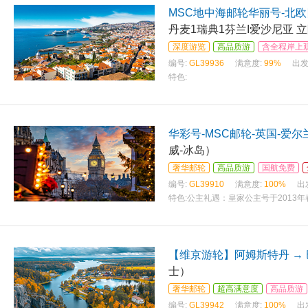
MSC地中海邮轮华丽号-北
丹麦1瑞典1芬兰I爱沙尼亚 
深度游览
高品质游
含全程岸上
编号:
GL39936
满意度:
99%
出发
特色:
华彩号-MSC邮轮-英国-爱尔
威-冰岛）
奢华邮轮
高品质游
国航免费
编号:
GL39910
满意度:
100%
出
特色:
公主礼遇：皇家公主号于2013年
形传承
【维京游轮】阿姆斯特丹 →
士）
奢华邮轮
超高满意度
高品质游
编号:
GL39942
满意度:
100%
出