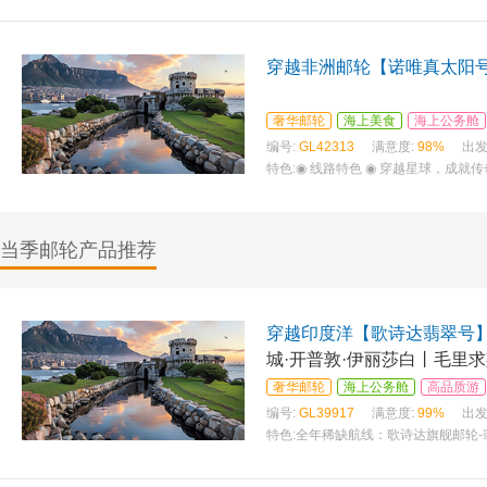
穿越非洲邮轮【诺唯真太阳号
奢华邮轮
海上美食
海上公务舱
编号:
GL42313
满意度:
98%
出发
特色:
◉ 线路特色 ◉ 穿越星球，成就传奇
当季邮轮产品推荐
穿越印度洋【歌诗达翡翠号
城·开普敦·伊丽莎白丨毛里求
比）
奢华邮轮
海上公务舱
高品质游
编号:
GL39917
满意度:
99%
出发
特色:
全年稀缺航线：歌诗达旗舰邮轮-