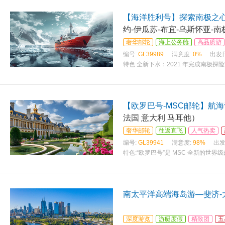
【海洋胜利号】探索南极之心-
约-伊瓜苏-布宜-乌斯怀亚-
奢华邮轮
海上公务舱
高品质游
编号:
GL39989
满意度:
0%
出发
特色:
全新下水：2021 年完成南极探
【欧罗巴号-MSC邮轮】航
法国 意大利 马耳他）
奢华邮轮
往返直飞
人气热卖
编号:
GL39941
满意度:
98%
出发
特色:
“欧罗巴号”是 MSC 全新的世
南太平洋高端海岛游—斐济-
深度游览
游艇度假
精致团
五