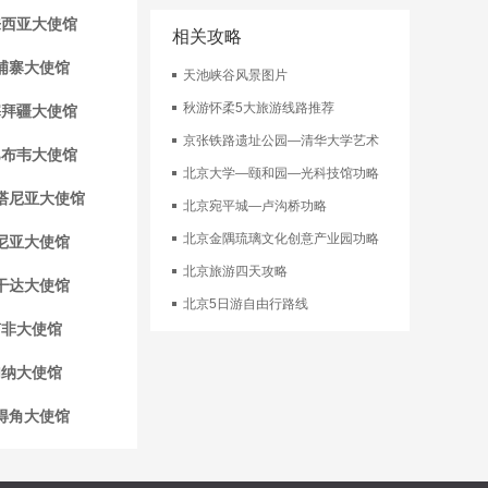
来西亚大使馆
相关攻略
埔寨大使馆
天池峡谷风景图片
秋游怀柔5大旅游线路推荐
塞拜疆大使馆
京张铁路遗址公园—清华大学艺术
巴布韦大使馆
北京大学—颐和园—光科技馆功略
塔尼亚大使馆
北京宛平城—卢沟桥功略
北京金隅琉璃文化创意产业园功略
尼亚大使馆
北京旅游四天攻略
干达大使馆
北京5日游自由行路线
南非大使馆
加纳大使馆
得角大使馆