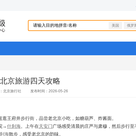
美国
俄罗
北京旅游四天攻略
：北京旅行社
发布时间：2026-05-26
以逛逛王府井步行街，品尝老北京小吃，如糖葫芦、炸酱面。
院→
什刹海
。上午在
天安门
广场感受清晨的庄严与肃穆，然后步行至
刹海
散步，感受老北京的韵味。