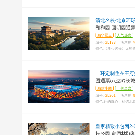
清北名校-北京环球
颐和园-圆明园通
精华景点
人气热卖
编号:
GL193
满意度:
特色:
【放心选择】无购物
二环定制住在王府
园通票/八达岭长城
精致小团
一价全含
编号:
GL201
满意度:
特色:
住的舒心：精选北
皇家精致小包团2-
坛公园-家园林颐和