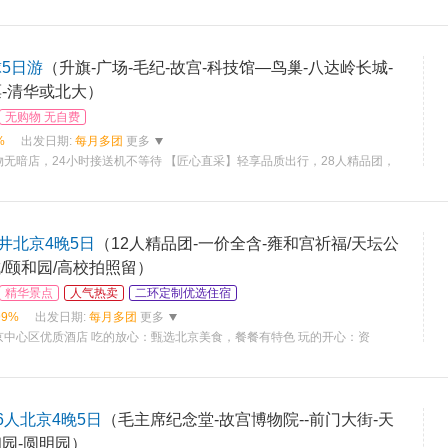
5日游
（升旗-广场-毛纪-故宫-科技馆—鸟巢-八达岭长城-
票-清华或北大）
无购物 无自费
%
出发日期:
每月多团
更多
无暗店，24小时接送机不等待 【匠心直采】轻享品质出行，28人精品团，
井北京4晚5日
（12人精品团-一价全含-雍和宫祈福/天坛公
/颐和园/高校拍照留）
精华景点
人气热卖
二环定制优选住宿
99%
出发日期:
每月多团
更多
京中心区优质酒店 吃的放心：甄选北京美食，餐餐有特色 玩的开心：资
6人北京4晚5日
（毛主席纪念堂-故宫博物院--前门大街-天
园-圆明园）