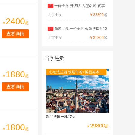
4
一价全含-升级版-古堡名峰-优享
北京出发
德
￥23800
起
2400
￥
起
5
巅峰世遗 一价全含 金牌法瑞意13
查看详情
北京出发
日
￥31800
起
当季热卖
1880
心动法兰西 铁塔午餐+橘园美术馆
￥
起
+圣米歇尔山+图卢茨航空馆+卡尔
卡松城堡
查看详情
精品法国一地12天
1800
29800
￥
起
￥
起