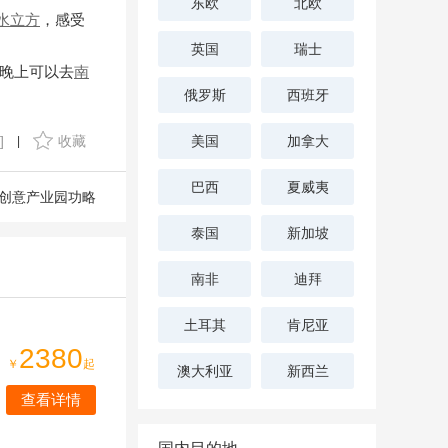
东欧
北欧
水立方
，感受
英国
瑞士
晚上可以去
南
俄罗斯
西班牙
]
收藏
美国
加拿大
|
巴西
夏威夷
创意产业园功略
泰国
新加坡
南非
迪拜
土耳其
肯尼亚
2380
￥
起
澳大利亚
新西兰
查看详情