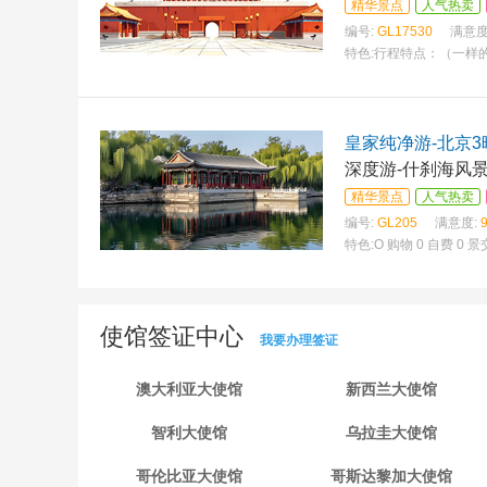
精华景点
人气热卖
编号:
GL17530
满意度
特色:
行程特点：（一样的
皇家纯净游-北京3
深度游-什刹海风
精华景点
人气热卖
编号:
GL205
满意度:
特色:
O 购物 0 自费 
使馆签证中心
我要办理签证
澳大利亚大使馆
新西兰大使馆
智利大使馆
乌拉圭大使馆
哥伦比亚大使馆
哥斯达黎加大使馆