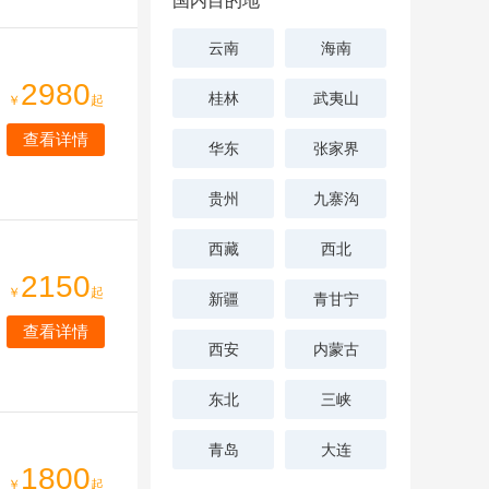
国内目的地
云南
海南
2980
桂林
武夷山
￥
起
查看详情
华东
张家界
贵州
九寨沟
西藏
西北
2150
￥
起
新疆
青甘宁
查看详情
西安
内蒙古
东北
三峡
青岛
大连
1800
￥
起