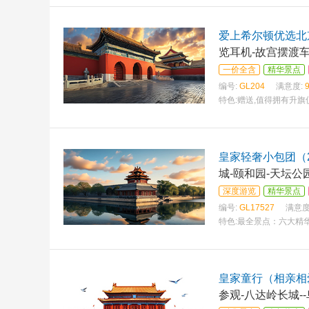
爱上希尔顿优选北
览耳机-故宫摆渡
一价全含
精华景点
编号:
GL204
满意度:
特色:
赠送,值得拥有升旗
皇家轻奢小包团（2
城-颐和园-天坛公
深度游览
精华景点
编号:
GL17527
满意度
特色:
最全景点：六大精华
皇家童行（相亲相
参观-八达岭长城-