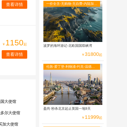
一价全含-无购物-无自费-内陆加飞
查看详情
不走回头路-双点进出-峡湾游船-观
光小火车
1150
￥
起
波罗的海环游记-北欧国国双峡湾
31800
查看详情
￥
起
伦敦-爱丁堡-利物浦-约克-温德米
尔湖区-牛津大学-莎士比亚故居-伦
敦自由活动
美国大使馆
盈尚·秒杀北京起止英国一地9天
瓜多尔大使馆
11999
￥
起
买加大使馆