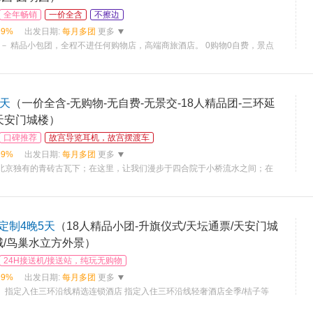
全年畅销
一价全含
不擦边
99%
出发日期:
每月多团
更多
)－ 精品小包团，全程不进任何购物店，高端商旅酒店。 0购物0自费，景点
5天
（一价全含-无购物-无自费-无景交-18人精品团-三环延
天安门城楼）
口碑推荐
故宫导览耳机，故宫摆渡车
99%
出发日期:
每月多团
更多
于北京独有的青砖古瓦下；在这里，让我们漫步于四合院于小桥流水之间；在
定制4晚5天
（18人精品小团-升旗仪式/天坛通票/天安门城
城/鸟巢水立方外景）
24H接送机/接送站，纯玩无购物
99%
出发日期:
每月多团
更多
 指定入住三环沿线精选连锁酒店 指定入住三环沿线轻奢酒店全季/桔子等