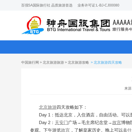
百强5A国际旅行社 品质旅游首选
业务许可证:L-BJ-CJ00080
中国旅行网
>
北京旅游旅游
>
北京旅游攻略
> 北京旅游四天攻略
来源
北京旅游
四天攻略如下：
Day 1：抵达北京，入住酒店，自由活动。可
Day 2：
天安门
广场→毛主席纪念堂→
故宫
博物
参观。下午游览
故宫
，了解皇家历史。晚上可以去
什