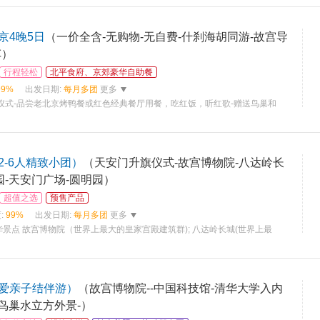
京4晚5日
（一价全含-无购物-无自费-什刹海胡同游-故宫导
车）
行程轻松
北平食府、京郊豪华自助餐
99%
出发日期:
每月多团
更多
仪式-品尝老北京烤鸭餐或红色经典餐厅用餐，吃红饭，听红歌-赠送鸟巢和
-6人精致小团）
（天安门升旗仪式-故宫博物院-八达岭长
园-天安门广场-圆明园）
超值之选
预售产品
:
99%
出发日期:
每月多团
更多
景点 故宫博物院（世界上最大的皇家宫殿建筑群); 八达岭长城(世界上最
爱亲子结伴游）
（故宫博物院--中国科技馆-清华大学入内
-鸟巢水立方外景-）