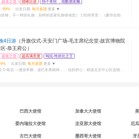
超值之选
错峰出游
拍个美照 ，炫酷朋友圈
:
99%
出发日期:
每月多团
更多
价格，不一样的礼御，别样的皇家礼御恭候您） 1.吃得享受：（豪华自助
晚4日游
（升旗仪式-天安门广场-毛主席纪念堂-故宫博物院
景区-恭王府公）
超值之选
超高满意度
纯玩-性价比之王
99%
出发日期:
每月多团
更多
0 景交 O 暗店 —漫游帝都，追忆冬奥精神…… 住的舒心：精选北京中心区连锁，
巴西大使馆
加拿大大使馆
委内瑞拉大使馆
圭亚那大使馆
厄
古巴大使馆
墨西哥大使馆
牙