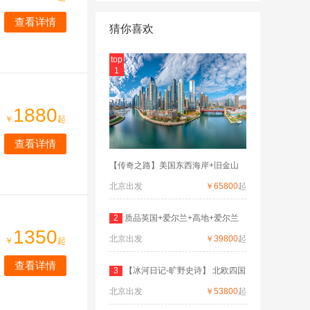
查看详情
猜你喜欢
top
1
1880
￥
起
查看详情
【传奇之路】美国东西海岸+旧金山
北京出发
￥65800
起
2
质品英国+爱尔兰+高地+爱尔兰
1350
北京出发
深度
￥39800
起
￥
起
查看详情
3
【冰河日记-旷野史诗】 北欧四国
北京出发
双
￥53800
起