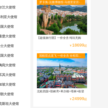
罗卡角-法雅博物馆-马德里皇宫-阿
尔兰大使馆
尔罕布拉宫-古城托莱多-全程当地
四星级酒店
加利亚大使馆
法国大使馆
森堡大使馆
【超值旅行团】一价全含 纯玩无购
18699
瑞士大使馆
￥
起
英国大使馆
国航双点直飞 一价全含 全程四星
酒店 免费WIFI 二人游轮内舱 六菜
陶宛大使馆
一汤
耳其大使馆
加坡大使馆
北欧四国+双峡湾+卑尔根+塔林+欧登
伊朗大使馆
24999
￥
起
克斯坦大使馆