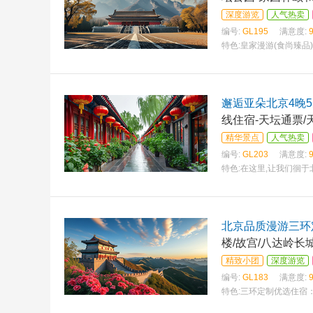
深度游览
人气热卖
编号:
GL195
满意度:
特色:
皇家漫游(食尚臻品
邂逅亚朵北京4晚
线住宿-天坛通票/
精华景点
人气热卖
编号:
GL203
满意度:
特色:
在这里,让我们徊
北京品质漫游三环
楼/故宫/八达岭长
精致小团
深度游览
编号:
GL183
满意度:
特色:
三环定制优选住宿：