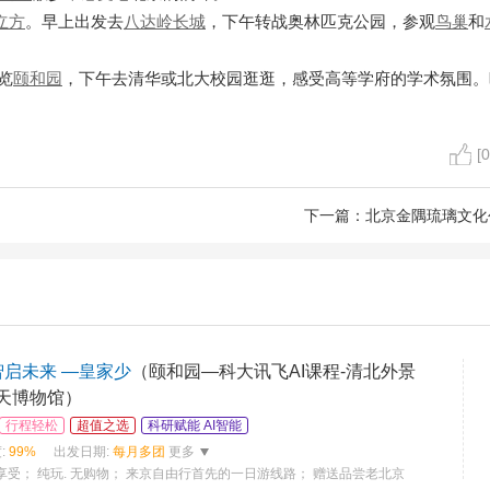
立方
。早上出发去
八达岭长城
，下午转战奥林匹克公园，参观
鸟巢
和
览
颐和园
，下午去清华或北大校园逛逛，感受高等学府的学术氛围。
[0
下一篇：
北京金隅琉璃文化
.智启未来 —皇家少
（颐和园—科大讯飞AI课程-清北外景
航天博物馆）
行程轻松
超值之选
科研赋能 AI智能
:
99%
出发日期:
每月多团
更多
享受； 纯玩. 无购物； 来京自由行首先的一日游线路； 赠送品尝老北京