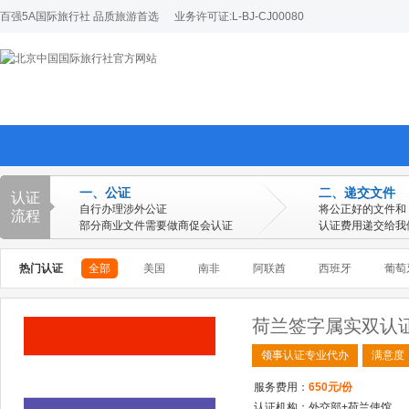
百强5A国际旅行社 品质旅游首选
业务许可证:L-BJ-CJ00080
一、公证
二、递交文件
认证
自行办理涉外公证
将公正好的文件和
流程
部分商业文件需要做商促会认证
认证费用递交给我
热门认证
全部
美国
南非
阿联酋
西班牙
葡萄
欧洲
美洲
澳洲
亚洲
荷兰签字属实双认
欧洲全部
阿尔巴尼亚
爱尔兰
爱沙尼亚
领事认证专业代办
满意度
丹麦
德国
俄罗斯
服务费用：
650元/份
立陶宛
卢森堡
罗马尼亚
认证机构：外交部+荷兰使馆