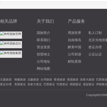
相关品牌
关于我们
产品服务
国旅简介
周游世界
私人订制
联系我们
自由海岛
北京当地游
营业资质
醉美中国
签证办理
招贤纳士
公司郊游
公证认证
公司地址
邮轮度假
网站地图
主题旅游:
南极旅游
北极旅游
台湾旅游
香港旅游
美国旅游
加拿大旅游
巴西旅
签证办理:
美国签证
加拿大签证
巴西签证
印度签证
韩国签证
老挝签证
伊朗签
游
北欧旅游
东欧旅游
俄罗斯旅游
土耳其旅游
英国旅游
法国旅游
德
签证
坦桑尼亚
南非签证
埃塞俄比亚
西班牙签证
丹麦签证
波兰签证
夏威夷旅游
云南旅游
海南旅游
苏杭旅游
福建旅游
广西旅游
陕西旅
Copyright©200