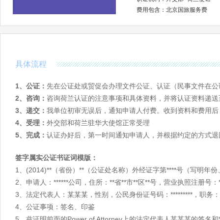
斯洛伐克
斯洛文尼亚
乌克兰
费用包含：北京国旅服务费
美洲
美国
加拿大
巴哈马
巴西
秘鲁
玻利维亚
智利
具体流程
澳洲
澳大利亚
新西兰
1、公证：
先在公证处或贸促会办理文件公证、认证（民事文件在公
2、咨询：
咨询荷兰认证的注意事项和具体资料，并将认证资料递送
亚洲
阿富汗
阿联酋
阿曼
3、递交：
我单位初审无误后，通知申请人付费。收到资料和费用后
4、受理：
外交部和荷兰驻华大使馆正常受理
哈萨克斯坦
韩国
吉尔吉斯斯坦
5、完成：
认证办好后，第一时间通知申请人，并根据约定的方式退
蒙古
孟加拉国
缅甸
泰国
土耳其
土库曼斯坦
签字属实公证书证词模版：
也门
伊拉克
伊朗
1、(2014)**（省份）**（公证处名称）外经证字第****号（写
2、申请人：******公司，住所：**省**市**区**号，营业执照注册号
非洲
阿尔及利亚
埃及
埃塞俄比亚
3、法定代表人：某某某，性别，公民身份证号码：*********，职
佛得角
刚果(布)
刚果(金)
4、公证事项：签名、印鉴
喀麦隆
肯尼亚
莱索托
5、兹证明前面的Power of Attorney上的法定代表人某某某的签名和