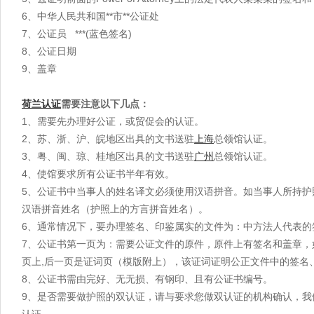
6、中华人民共和国**市**公证处
马里
毛里求斯
毛里塔尼亚
7、公证员 ***(蓝色签名)
尼日利亚
塞拉利昂
塞内加尔
8、公证日期
赞比亚
乍得
9、盖章
荷兰
认证
需要注意以下几点：
1、需要先办理好公证，或贸促会的认证。
2、苏、浙、沪、皖地区出具的文书送驻
上海
总领馆认证。
3、粤、闽、琼、桂地区出具的文书送驻
广州
总领馆认证。
4、使馆要求所有公证书半年有效。
5、公证书中当事人的姓名译文必须使用汉语拼音。如当事人所持
汉语拼音姓名（护照上的方言拼音姓名）。
6、通常情况下，要办理签名、印鉴属实的文件为：中方法人代表的
7、公证书第一页为：需要公证文件的原件，原件上有签名和盖章
页上,后一页是证词页（模版附上），该证词证明公正文件中的签名
8、公证书需由完好、无无损、有钢印、且有公证书编号。
9、是否需要做护照的双认证，请与要求您做双认证的机构确认，